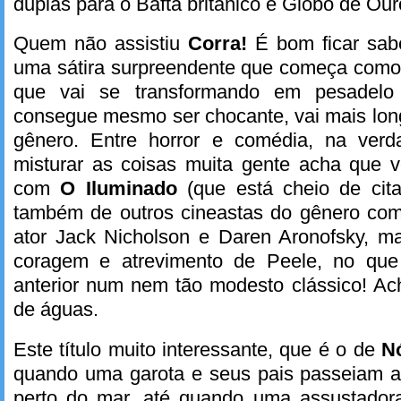
duplas para o Bafta britânico e Globo de Ou
Quem não assistiu
Corra!
É bom ficar sab
uma sátira surpreendente que começa como 
que vai se transformando em pesadel
consegue mesmo ser chocante, vai mais lon
gênero. Entre horror e comédia, na ver
misturar as coisas muita gente acha que v
com
O Iluminado
(que está cheio de cit
também de outros cineastas do gênero co
ator Jack Nicholson e Daren Aronofsky, m
coragem e atrevimento de Peele, no que 
anterior num nem tão modesto clássico! A
de águas.
Este título muito interessante, que é o de
N
quando uma garota e seus pais passeiam a
perto do mar, até quando uma assustadora