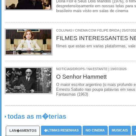
Dona Flor e Seus Dois Maridos (1976), o film
despretensiosamente em nossas telas para se
brasileiro mais visto em salas de cinema
COLUNAS / CINEMA COM FELIPE BRIDA | 25/07/20
FILMES INTERESSANTES N
filmes que estao em varias plataformas, vale
NOTICIAS/DROPS / NA ESTANTE | 19/07/2026
O Senhor Hammett
O maior escritor argentino (o mais profundo e
Ernesto Sabato nao poupa palavras em seus 
Fantasmas (1963)
todas as m�terias
�LTIMAS RESENHAS
NO CINEMA
MUSICAIS
LAN�AMENTOS