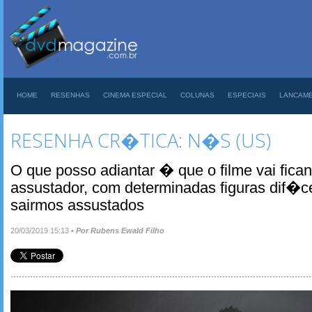
HOME
RESENHAS
CINEMA ESPECIAL
COLUNAS
ESPECIAIS
LANCAM
RESENHA CR�TICA: N�S (US)
O que posso adiantar � que o filme vai fica
assustador, com determinadas figuras dif�c
sairmos assustados
20/03/2019 15:13
•
Por Rubens Ewald Filho