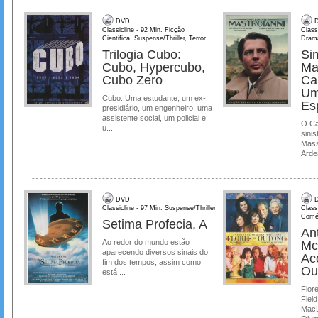
DVD
D
Classicline - 92 Min. Ficção
Class
Cientifica, Suspense/Thriller, Terror
Dram
Trilogia Cubo:
Si
Cubo, Hypercubo,
Ma
Cubo Zero
Ca
Um
Cubo: Uma estudante, um ex-
Es
presidiário, um engenheiro, uma
assistente social, um policial e
O Ca
u...
sinis
Mass
Ardea
DVD
D
Classicline - 97 Min. Suspense/Thriller
Class
Comé
Setima Profecia, A
Ant
Ao redor do mundo estão
Mc
aparecendo diversos sinais do
Ac
fim dos tempos, assim como
Ou
está ...
Flore
Field
MacL