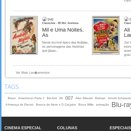
Olymp
DVD
D
Classicline - 86 Min. Aventura
Class
Mil e Uma Noites,
Al
As
La
Neste incrível épico das Arábias,
Jon 
os personagens das histórias
estre
que j&aac...
aven
gran.
Ver Mais Lan�amentos
TAGS
007
Bravo
Amanhecer Parte 2
Bel Ami
3D
Alan Silvestri
Batman
Arnold Schwarz
Blu-ra
A Ameaça de Electro
Branca de Neve e O Caçador
Bruce Willis
animação
CINEMA ESPECIAL
COLUNAS
ESPECIAIS