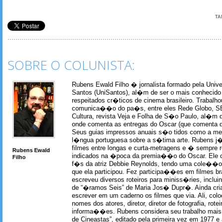
TA
SOBRE O COLUNISTA:
Rubens Ewald Filho � jornalista formado pela Univ
Santos (UniSantos), al�m de ser o mais conhecido
respeitados cr�ticos de cinema brasileiro. Trabal
comunica��o do pa�s, entre eles Rede Globo, S
Cultura, revista Veja e Folha de S�o Paulo, al�m 
onde comenta as entregas do Oscar (que comenta 
Seus guias impressos anuais s�o tidos como a me
l�ngua portuguesa sobre a s�tima arte. Rubens j� 
filmes entre longas e curta-metragens e � sempre re
Rubens Ewald
indicados na �poca da premia��o do Oscar. Ele c
Filho
f�s da atriz Debbie Reynolds, tendo uma cole��o 
que ela participou. Fez participa��es em filmes br
escreveu diversos roteiros para miniss�ries, incl
de “�ramos Seis” de Maria Jos� Dupr�. Ainda c
escrever em um caderno os filmes que via. Ali, col
nomes dos atores, diretor, diretor de fotografia, rotei
informa��es. Rubens considera seu trabalho mais 
de Cineastas”, editado pela primeira vez em 1977 e 