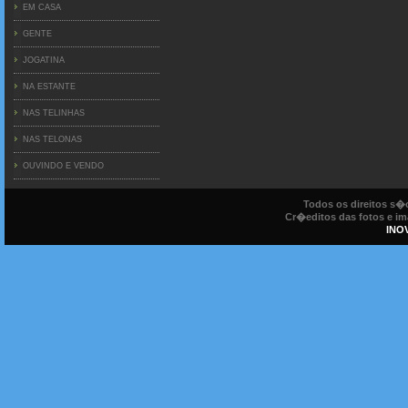
EM CASA
GENTE
JOGATINA
NA ESTANTE
NAS TELINHAS
NAS TELONAS
OUVINDO E VENDO
Todos os direitos s
Cr�editos das fotos e ima
INO