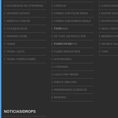
ESCONDIDOS NO STREAMING
CINEFILIA
COADJUVAN
GRANDES ASTROS
CINEMA COM FELIPE BRIDA
EASTER EGG
MERECIA O OSCAR
CINEMA COM RUBENS EWALD
ENTREVISTA
FILHO
OS ESQUECIDOS
CINEMANIA
HEIN? COMO
PRIMEIRO FILME
DE TUDO UM POUCO POR
MEMÓRIA D
EDINHO PASQUALE
TEMAS
FILMES DA BIA
ONTEM E HO
TRASH: CULTS
FILMES IMPOSS?VEIS
TOPS
TRASH: PIORES FILMES
HISTORIANDO
LITERANDO
LOUCO POR SERIES
RARO E OBSCURO
REBOBINANDO CLÁSSICOS
REVENDO
NOTICIAS/DROPS