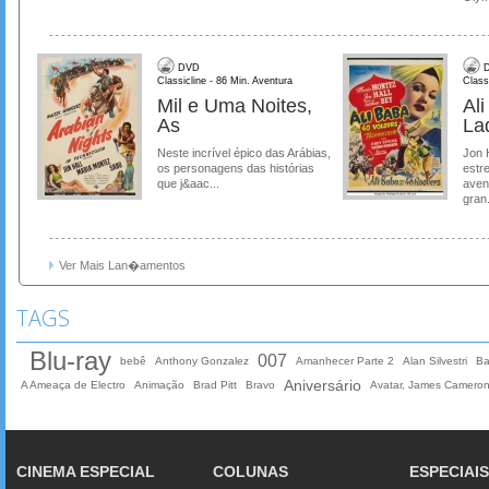
DVD
D
Classicline - 86 Min. Aventura
Class
Mil e Uma Noites,
Al
As
La
Neste incrível épico das Arábias,
Jon 
os personagens das histórias
estre
que j&aac...
aven
gran.
Ver Mais Lan�amentos
TAGS
Blu-ray
007
bebê
Anthony Gonzalez
Amanhecer Parte 2
Alan Silvestri
Ba
Aniversário
A Ameaça de Electro
Animação
Brad Pitt
Bravo
Avatar, James Camero
CINEMA ESPECIAL
COLUNAS
ESPECIAIS