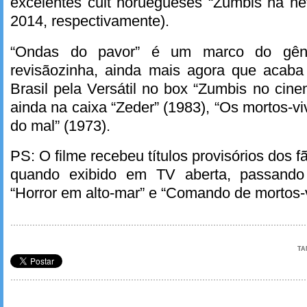
excelentes cult noruegueses “Zumbis na ne
2014, respectivamente).
“Ondas do pavor” é um marco do gê
revisãozinha, ainda mais agora que acab
Brasil pela Versátil no box “Zumbis no cin
ainda na caixa “Zeder” (1983), “Os mortos-v
do mal” (1973).
PS: O filme recebeu títulos provisórios dos fã
quando exibido em TV aberta, passand
“Horror em alto-mar” e “Comando de mortos-v
TA