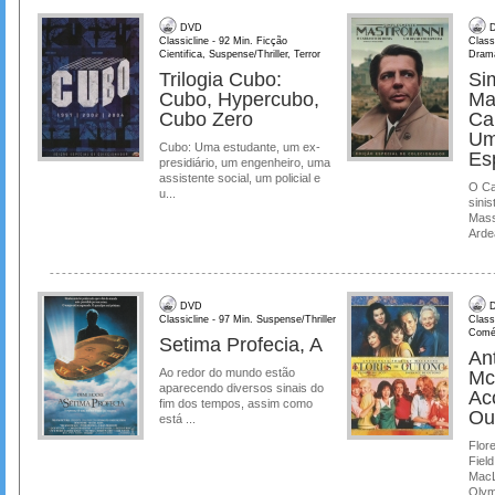
DVD
D
Classicline - 92 Min. Ficção
Class
Cientifica, Suspense/Thriller, Terror
Dram
Trilogia Cubo:
Si
Cubo, Hypercubo,
Ma
Cubo Zero
Ca
Um
Cubo: Uma estudante, um ex-
Es
presidiário, um engenheiro, uma
assistente social, um policial e
O Ca
u...
sinis
Mass
Ardea
DVD
D
Classicline - 97 Min. Suspense/Thriller
Class
Comé
Setima Profecia, A
Ant
Ao redor do mundo estão
Mc
aparecendo diversos sinais do
Ac
fim dos tempos, assim como
Ou
está ...
Flore
Field
MacL
Olymp