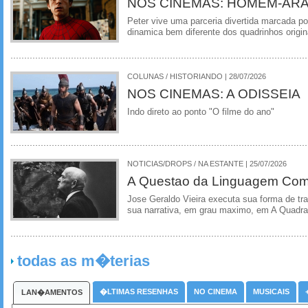
NOS CINEMAS: HOMEM-ARA
Peter vive uma parceria divertida marcada 
dinamica bem diferente dos quadrinhos origin
COLUNAS / HISTORIANDO | 28/07/2026
NOS CINEMAS: A ODISSEIA
Indo direto ao ponto "O filme do ano"
NOTICIAS/DROPS / NA ESTANTE | 25/07/2026
A Questao da Linguagem Como
Jose Geraldo Vieira executa sua forma de tr
sua narrativa, em grau maximo, em A Quadra
todas as m�terias
�LTIMAS RESENHAS
NO CINEMA
MUSICAIS
LAN�AMENTOS