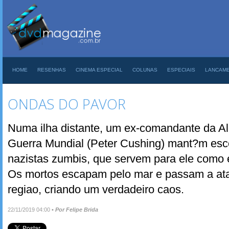
HOME
RESENHAS
CINEMA ESPECIAL
COLUNAS
ESPECIAIS
LANCAM
ONDAS DO PAVOR
Numa ilha distante, um ex-comandante da 
Guerra Mundial (Peter Cushing) mant?m esc
nazistas zumbis, que servem para ele como
Os mortos escapam pelo mar e passam a atac
regiao, criando um verdadeiro caos.
22/11/2019 04:00
•
Por Felipe Brida