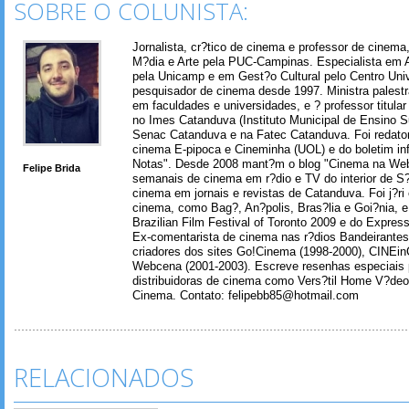
SOBRE O COLUNISTA:
Jornalista, cr?tico de cinema e professor de cinem
M?dia e Arte pela PUC-Campinas. Especialista em A
pela Unicamp e em Gest?o Cultural pelo Centro Univ
pesquisador de cinema desde 1997. Ministra palest
em faculdades e universidades, e ? professor titul
no Imes Catanduva (Instituto Municipal de Ensino S
Senac Catanduva e na Fatec Catanduva. Foi redator
cinema E-pipoca e Cineminha (UOL) e do boletim in
Notas". Desde 2008 mant?m o blog "Cinema na Web
Felipe Brida
semanais de cinema em r?dio e TV do interior de S
cinema em jornais e revistas de Catanduva. Foi j?ri
cinema, como Bag?, An?polis, Bras?lia e Goi?nia, e 
Brazilian Film Festival of Toronto 2009 e do Express
Ex-comentarista de cinema nas r?dios Bandeirantes
criadores dos sites Go!Cinema (1998-2000), CINEin
Webcena (2001-2003). Escreve resenhas especiais p
distribuidoras de cinema como Vers?til Home V?deo
Cinema. Contato: felipebb85@hotmail.com
RELACIONADOS