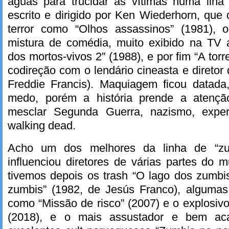
águas para trucidar as vítimas numa ilha 
escrito e dirigido por Ken Wiederhorn, que 
terror como “Olhos assassinos” (1981), 
mistura de comédia, muito exibido na TV a
dos mortos-vivos 2” (1988), e por fim “A tor
codireção com o lendário cineasta e diretor d
Freddie Francis). Maquiagem ficou datad
medo, porém a história prende a atenç
mesclar Segunda Guerra, nazismo, expe
walking dead.
Acho um dos melhores da linha de “zum
influenciou diretores de várias partes do
tivemos depois os trash “O lago dos zumbi
zumbis” (1982, de Jesús Franco), alguma
como “Missão de risco” (2007) e o explosiv
(2018), e o mais assustador e bem ac