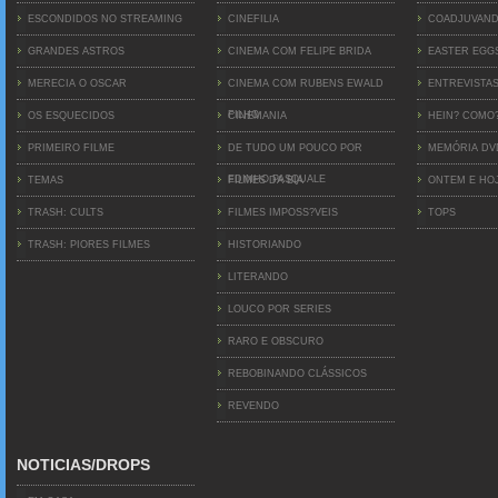
ESCONDIDOS NO STREAMING
CINEFILIA
COADJUVAN
GRANDES ASTROS
CINEMA COM FELIPE BRIDA
EASTER EGG
MERECIA O OSCAR
CINEMA COM RUBENS EWALD
ENTREVISTA
FILHO
OS ESQUECIDOS
CINEMANIA
HEIN? COMO
PRIMEIRO FILME
DE TUDO UM POUCO POR
MEMÓRIA D
EDINHO PASQUALE
TEMAS
FILMES DA BIA
ONTEM E HO
TRASH: CULTS
FILMES IMPOSS?VEIS
TOPS
TRASH: PIORES FILMES
HISTORIANDO
LITERANDO
LOUCO POR SERIES
RARO E OBSCURO
REBOBINANDO CLÁSSICOS
REVENDO
NOTICIAS/DROPS