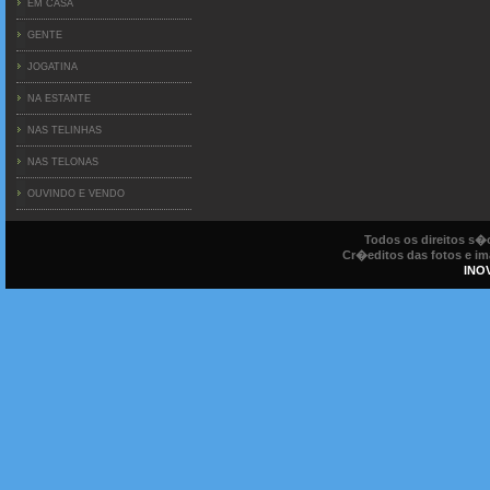
EM CASA
GENTE
JOGATINA
NA ESTANTE
NAS TELINHAS
NAS TELONAS
OUVINDO E VENDO
Todos os direitos s
Cr�editos das fotos e ima
INO