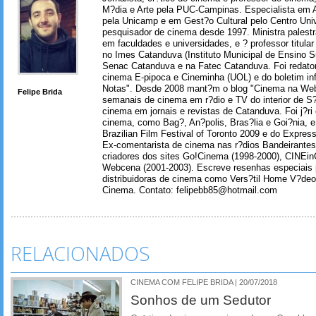
M?dia e Arte pela PUC-Campinas. Especialista em A
pela Unicamp e em Gest?o Cultural pelo Centro Univ
pesquisador de cinema desde 1997. Ministra palest
em faculdades e universidades, e ? professor titul
no Imes Catanduva (Instituto Municipal de Ensino S
Senac Catanduva e na Fatec Catanduva. Foi redator
cinema E-pipoca e Cineminha (UOL) e do boletim in
Notas". Desde 2008 mant?m o blog "Cinema na Web
Felipe Brida
semanais de cinema em r?dio e TV do interior de S
cinema em jornais e revistas de Catanduva. Foi j?ri
cinema, como Bag?, An?polis, Bras?lia e Goi?nia, e 
Brazilian Film Festival of Toronto 2009 e do Express
Ex-comentarista de cinema nas r?dios Bandeirantes
criadores dos sites Go!Cinema (1998-2000), CINEin
Webcena (2001-2003). Escreve resenhas especiais p
distribuidoras de cinema como Vers?til Home V?deo
Cinema. Contato: felipebb85@hotmail.com
RELACIONADOS
CINEMA COM FELIPE BRIDA | 20/07/2018
Sonhos de um Sedutor