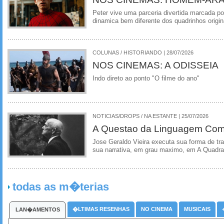
Peter vive uma parceria divertida marcada 
dinamica bem diferente dos quadrinhos origin
COLUNAS / HISTORIANDO | 28/07/2026
NOS CINEMAS: A ODISSEIA
Indo direto ao ponto "O filme do ano"
NOTICIAS/DROPS / NA ESTANTE | 25/07/2026
A Questao da Linguagem Como
Jose Geraldo Vieira executa sua forma de tr
sua narrativa, em grau maximo, em A Quadra
todas as m�terias
�LTIMAS RESENHAS
NO CINEMA
MUSICAIS
LAN�AMENTOS