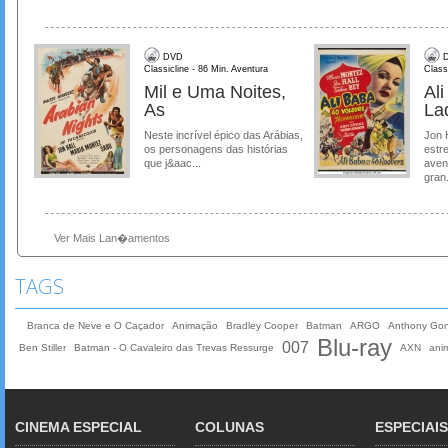
DVD
D
Classicline - 86 Min. Aventura
Class
Mil e Uma Noites,
Al
As
La
Neste incrível épico das Arábias,
Jon 
os personagens das histórias
estre
que j&aac...
aven
gran.
Ver Mais Lan�amentos
TAGS
Branca de Neve e O Caçador
Animação
Bradley Cooper
Batman
ARGO
Anthony Gon
Blu-ray
007
Ben Stiller
Batman - O Cavaleiro das Trevas Ressurge
AXN
ani
CINEMA ESPECIAL
COLUNAS
ESPECIAIS