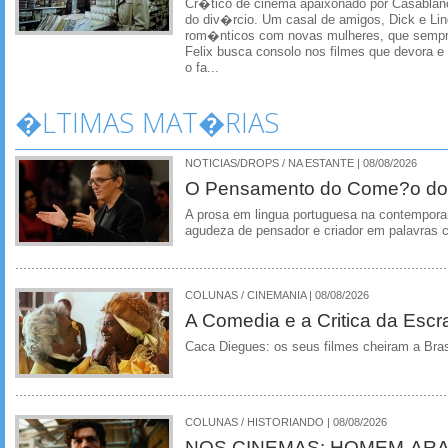
Cr�tico de cinema apaixonado por Casablanca
do div�rcio. Um casal de amigos, Dick e Lin
rom�nticos com novas mulheres, que sempre
Felix busca consolo nos filmes que devora e 
o fa...
�LTIMAS MAT�RIAS
NOTICIAS/DROPS / NA ESTANTE | 08/08/2026
O Pensamento do Come?o do
A prosa em lingua portuguesa na contempora
agudeza de pensador e criador em palavras 
COLUNAS / CINEMANIA | 08/08/2026
A Comedia e a Critica da Escra
Caca Diegues: os seus filmes cheiram a Bra
COLUNAS / HISTORIANDO | 08/08/2026
NOS CINEMAS: HOMEM-ARA