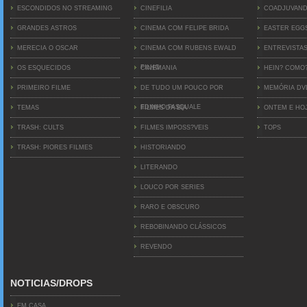
ESCONDIDOS NO STREAMING
CINEFILIA
COADJUVAN
GRANDES ASTROS
CINEMA COM FELIPE BRIDA
EASTER EGG
MERECIA O OSCAR
CINEMA COM RUBENS EWALD
ENTREVISTA
FILHO
OS ESQUECIDOS
CINEMANIA
HEIN? COMO
PRIMEIRO FILME
DE TUDO UM POUCO POR
MEMÓRIA D
EDINHO PASQUALE
TEMAS
FILMES DA BIA
ONTEM E HO
TRASH: CULTS
FILMES IMPOSS?VEIS
TOPS
TRASH: PIORES FILMES
HISTORIANDO
LITERANDO
LOUCO POR SERIES
RARO E OBSCURO
REBOBINANDO CLÁSSICOS
REVENDO
NOTICIAS/DROPS
EM CASA