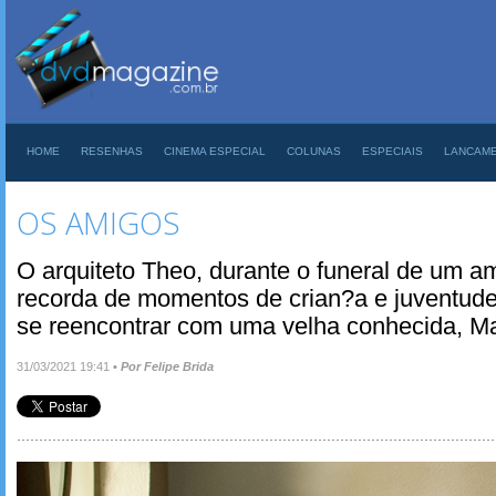
HOME
RESENHAS
CINEMA ESPECIAL
COLUNAS
ESPECIAIS
LANCAM
OS AMIGOS
O arquiteto Theo, durante o funeral de um am
recorda de momentos de crian?a e juventude,
se reencontrar com uma velha conhecida, M
31/03/2021 19:41
•
Por Felipe Brida