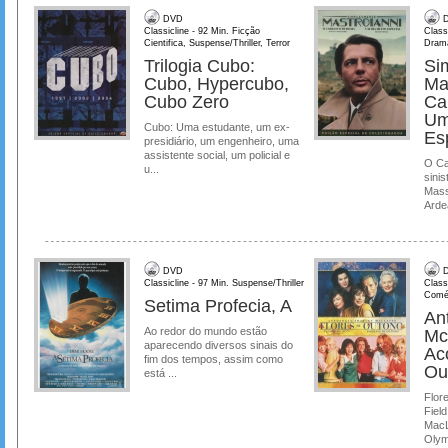
DVD
D
Classicline - 92 Min. Ficção
Class
Cientifica, Suspense/Thriller, Terror
Dram
Trilogia Cubo:
Si
Cubo, Hypercubo,
Ma
Cubo Zero
Ca
Um
Cubo: Uma estudante, um ex-
Es
presidiário, um engenheiro, uma
assistente social, um policial e
O Ca
u...
sinis
Mass
Ardea
DVD
D
Classicline - 97 Min. Suspense/Thriller
Class
Comé
Setima Profecia, A
Ant
Ao redor do mundo estão
Mc
aparecendo diversos sinais do
Ac
fim dos tempos, assim como
Ou
está ...
Flore
Field
MacL
Olymp