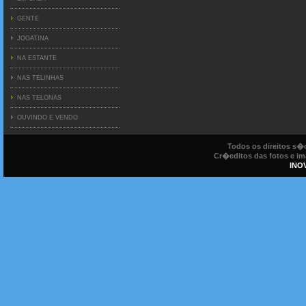
GENTE
JOGATINA
NA ESTANTE
NAS TELINHAS
NAS TELONAS
OUVINDO E VENDO
Todos os direitos s
Cr�editos das fotos e ima
INO