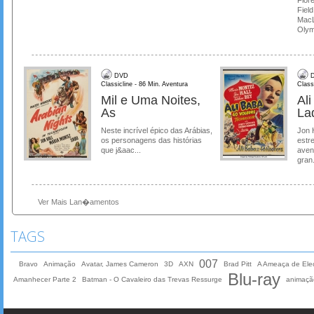
Field
MacL
Olymp
DVD
D
Classicline - 86 Min. Aventura
Class
Mil e Uma Noites,
Al
As
La
Neste incrível épico das Arábias,
Jon 
os personagens das histórias
estre
que j&aac...
aven
gran.
Ver Mais Lan�amentos
TAGS
007
Bravo
Animação
Avatar, James Cameron
3D
AXN
Brad Pitt
A Ameaça de Elec
Blu-ray
Amanhecer Parte 2
Batman - O Cavaleiro das Trevas Ressurge
animaçã