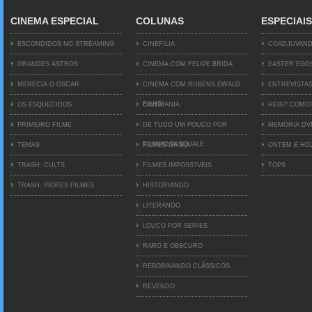
CINEMA ESPECIAL
COLUNAS
ESPECIAIS
ESCONDIDOS NO STREAMING
CINEFILIA
COADJUVAN
GRANDES ASTROS
CINEMA COM FELIPE BRIDA
EASTER EGG
MERECIA O OSCAR
CINEMA COM RUBENS EWALD
ENTREVISTA
FILHO
OS ESQUECIDOS
CINEMANIA
HEIN? COMO
PRIMEIRO FILME
DE TUDO UM POUCO POR
MEMÓRIA D
EDINHO PASQUALE
TEMAS
FILMES DA BIA
ONTEM E HO
TRASH: CULTS
FILMES IMPOSS?VEIS
TOPS
TRASH: PIORES FILMES
HISTORIANDO
LITERANDO
LOUCO POR SERIES
RARO E OBSCURO
REBOBINANDO CLÁSSICOS
REVENDO