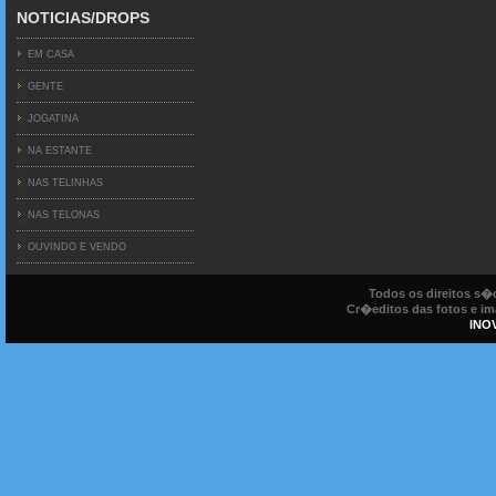
NOTICIAS/DROPS
EM CASA
GENTE
JOGATINA
NA ESTANTE
NAS TELINHAS
NAS TELONAS
OUVINDO E VENDO
Todos os direitos s
Cr�editos das fotos e ima
INO