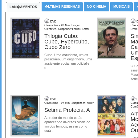
�LTIMAS RESENHAS
NO CINEMA
MUSICAIS
LAN�AMENTOS
DVD
D
Classicline - 92 Min. Ficção
Class
Cientifica, Suspense/Thriller, Terror
Dram
Trilogia Cubo:
Si
Cubo, Hypercubo,
Ma
Cubo Zero
Ca
Um
Cubo: Uma estudante, um ex-
Es
presidiário, um engenheiro, uma
assistente social, um policial e
O Ca
u...
sinis
Mass
Ardea
DVD
D
Classicline - 97 Min. Suspense/Thriller
Class
Comé
Setima Profecia, A
Ant
Ao redor do mundo estão
Mc
aparecendo diversos sinais do
Ac
fim dos tempos, assim como
Ou
está ...
Flore