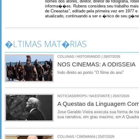
nomes dos atores, diretor, diretor de fotografia, rotei
informa��es. Rubens considera seu trabalho mais 
de Cineastas”, editado pela primeira vez em 1977 e 
atualizado, continuando a ser o �nico de seu g�ner
�LTIMAS MAT�RIAS
COLUNAS / HISTORIANDO | 28/07/2026
NOS CINEMAS: A ODISSEIA
Indo direto ao ponto "O filme do ano"
NOTICIAS/DROPS / NA ESTANTE | 25/07/2026
A Questao da Linguagem Como
Jose Geraldo Vieira executa sua forma de tr
sua narrativa, em grau maximo, em A Quadra
COLUNAS / CINEMANIA | 25/07/2026