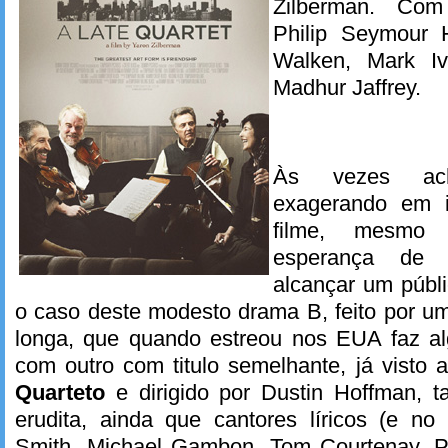
Zilberman. Com
Philip Seymour H
Walken, Mark Iv
Madhur Jaffrey.
Às vezes ac
exagerando em i
filme, mesmo
esperança de 
alcançar um públ
o caso deste modesto drama B, feito por um
longa, que quando estreou nos EUA faz a
com outro com titulo semelhante, já visto
Quarteto
e dirigido por Dustin Hoffman, 
erudita, ainda que cantores líricos (e no
Smith, Michael Gambon, Tom Courtenay, P