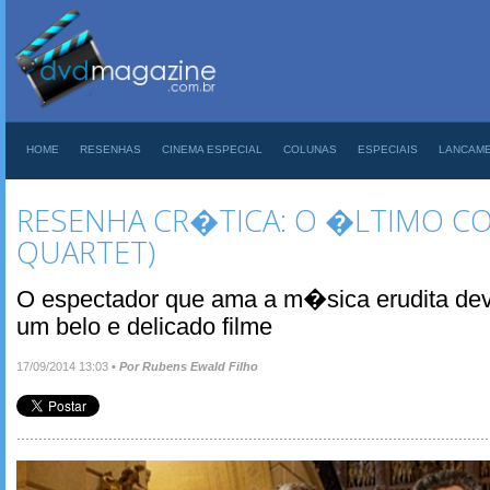
HOME
RESENHAS
CINEMA ESPECIAL
COLUNAS
ESPECIAIS
LANCAM
RESENHA CR�TICA: O �LTIMO CO
QUARTET)
O espectador que ama a m�sica erudita de
um belo e delicado filme
17/09/2014 13:03
•
Por Rubens Ewald Filho