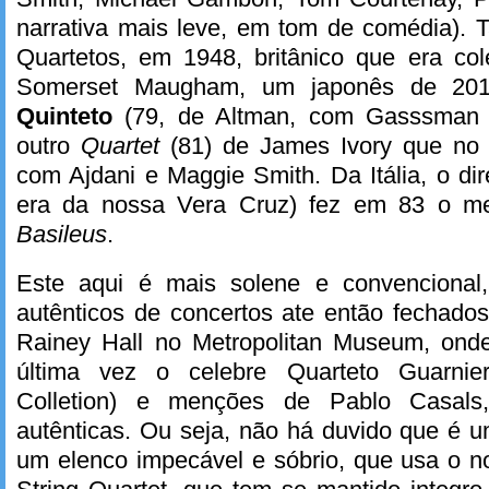
narrativa mais leve, em tom de comédia).
Quartetos, em 1948, britânico que era co
Somerset Maugham, um japonês de 201
Quinteto
(79, de Altman, com Gasssman
outro
Quartet
(81) de James Ivory que no 
com Ajdani e Maggie Smith. Da Itália, o dir
era da nossa Vera Cruz) fez em 83 o me
Basileus
.
Este aqui é mais solene e convencional
autênticos de concertos ate então fechado
Rainey Hall no Metropolitan Museum, ond
última vez o celebre Quarteto Guarnier
Colletion) e menções de Pablo Casals
autênticas. Ou seja, não há duvido que é u
um elenco impecável e sóbrio, que usa o n