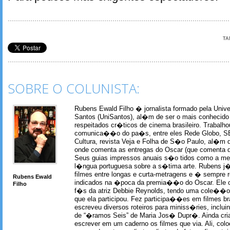
TA
SOBRE O COLUNISTA:
Rubens Ewald Filho � jornalista formado pela Univ
Santos (UniSantos), al�m de ser o mais conhecido
respeitados cr�ticos de cinema brasileiro. Trabal
comunica��o do pa�s, entre eles Rede Globo, S
Cultura, revista Veja e Folha de S�o Paulo, al�m 
onde comenta as entregas do Oscar (que comenta 
Seus guias impressos anuais s�o tidos como a me
l�ngua portuguesa sobre a s�tima arte. Rubens j� 
filmes entre longas e curta-metragens e � sempre re
Rubens Ewald
indicados na �poca da premia��o do Oscar. Ele c
Filho
f�s da atriz Debbie Reynolds, tendo uma cole��o 
que ela participou. Fez participa��es em filmes br
escreveu diversos roteiros para miniss�ries, incl
de “�ramos Seis” de Maria Jos� Dupr�. Ainda c
escrever em um caderno os filmes que via. Ali, col