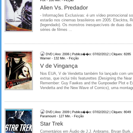
Alien Vs. Predador
- Informações Exclusivas: é um vídeo promocional so
estarão nos cinemas brasileiros em 2005: Elecktra, 
(legendado). Os monstros inesquecíveis de duas das
séries de filmes ...
DVD | Ano: 2006 | Publica��o: 07/02/2012 | Cliques: 8285
Warner - 132 Min. - Ficção
V de Vingança
Nos EUA, V de Vendetta também foi lançado com um 
extras, que inclui três featurettes (Designing the Ne
Remember: Guy Fawkes and the Gunpowder Plot e Eng
Vendetta and the New Wave of Comics), uma montag
DVD | Ano: 2009 | Publica��o: 07/02/2012 | Cliques: 8049
Paramount - 127 Min. - Ficção
Star Trek
Comentários em Áudio de J.J. Anbrams, Bryan Burk,