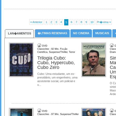
« Anterior
1
2
3
4
6
7
8
9
10
Pr�xima »
5
�LTIMAS RESENHAS
NO CINEMA
MUSICAIS
LAN�AMENTOS
DVD
D
Classicline - 92 Min. Ficção
Class
Cientifica, Suspense/Thriller, Terror
Dram
Trilogia Cubo:
Si
Cubo, Hypercubo,
Ma
Cubo Zero
Ca
Um
Cubo: Uma estudante, um ex-
Es
presidiário, um engenheiro, uma
assistente social, um policial e
O Ca
u...
sinis
Mass
Ardea
DVD
D
Classicline - 97 Min. Suspense/Thriller
Class