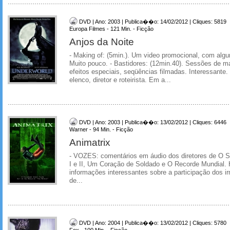
DVD | Ano: 2003 | Publica��o: 14/02/2012 | Cliques: 5819
Europa Filmes - 121 Min. - Ficção
Anjos da Noite
- Making of: (5min.). Um video promocional, com alg
Muito pouco. - Bastidores: (12min.40). Sessões de 
efeitos especiais, seqüências filmadas. Interessante.
elenco, diretor e roteirista. Em a...
DVD | Ano: 2003 | Publica��o: 13/02/2012 | Cliques: 6446
Warner - 94 Min. - Ficção
Animatrix
- VOZES: comentários em áudio dos diretores de O 
I e II, Um Coração de Soldado e O Recorde Mundial. 
informações interessantes sobre a participação dos 
de...
DVD | Ano: 2004 | Publica��o: 13/02/2012 | Cliques: 5780
Fox - 100 Min. - Ficção