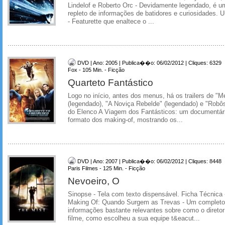
Lindelof e Roberto Orc - Devidamente legendado, é u
repleto de informações de batidores e curiosidades.
- Featurette que enaltece o ...
DVD | Ano: 2005 | Publica��o: 06/02/2012 | Cliques: 6329
Fox - 105 Min. - Ficção
Quarteto Fantástico
Logo no início, antes dos menus, há os trailers de "
(legendado), "A Noviça Rebelde" (legendado) e "Robô
do Elenco A Viagem dos Fantásticos: um documentári
formato dos making-of, mostrando os...
DVD | Ano: 2007 | Publica��o: 06/02/2012 | Cliques: 8448
Paris Filmes - 125 Min. - Ficção
Nevoeiro, O
Sinopse - Tela com texto dispensável. Ficha Técnica -
Making Of: Quando Surgem as Trevas - Um completo
informações bastante relevantes sobre como o diretor 
filme, como escolheu a sua equipe t&eacut...