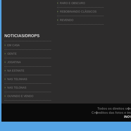
RARO E OBSCURO
REBOBINANDO CLÁSSICOS
REVENDO
NOTICIAS/DROPS
EM CASA
GENTE
JOGATINA
NA ESTANTE
NAS TELINHAS
NAS TELONAS
OUVINDO E VENDO
Todos os direitos s
Cr�editos das fotos e ima
INO