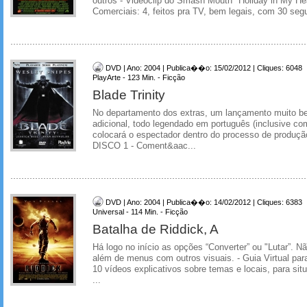
outros - Videoclip do Smash Mouth "Holiday in My He
Comerciais: 4, feitos pra TV, bem legais, com 30 seg
DVD | Ano: 2004 | Publica��o: 15/02/2012 | Cliques: 6048
PlayArte - 123 Min. - Ficção
Blade Trinity
No departamento dos extras, um lançamento muito be
adicional, todo legendado em português (inclusive co
colocará o espectador dentro do processo de produçã
DISCO 1 - Coment&aac...
DVD | Ano: 2004 | Publica��o: 14/02/2012 | Cliques: 6383
Universal - 114 Min. - Ficção
Batalha de Riddick, A
Há logo no início as opções “Converter” ou "Lutar”. Nã
além de menus com outros visuais. - Guia Virtual para
10 vídeos explicativos sobre temas e locais, para si
...