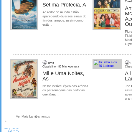
Comé
Setima Profecia, A
Ant
Ao redor do mundo estão
Mc
aparecendo diversos sinais do
Ac
fim dos tempos, assim como
Ou
está ...
Flore
Field
MacL
Olymp
DVD
D
Classicline - 86 Min. Aventura
Class
Mil e Uma Noites,
Al
As
La
Neste incrível épico das Arábias,
Jon 
os personagens das histórias
estre
que j&aac...
aven
gran.
Ver Mais Lan�amentos
TAGS