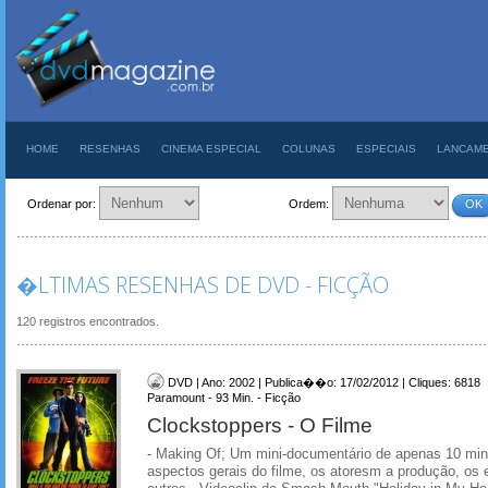
HOME
RESENHAS
CINEMA ESPECIAL
COLUNAS
ESPECIAIS
LANCAM
Ordenar por:
Ordem:
OK
�LTIMAS RESENHAS DE DVD - FICÇÃO
120 registros encontrados.
DVD | Ano: 2002 | Publica��o: 17/02/2012 | Cliques: 6818
Paramount - 93 Min. - Ficção
Clockstoppers - O Filme
- Making Of; Um mini-documentário de apenas 10 min
aspectos gerais do filme, os atoresm a produção, os e