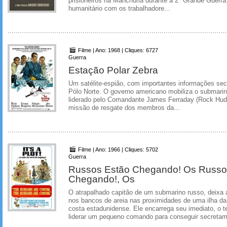
prisioneiros na Manchúria durante a 2ª Grande Guerra
humanitário com os trabalhadore...
Filme | Ano: 1968 | Cliques: 6727
Guerra
Estação Polar Zebra
Um satélite-espião, com importantes informações sec
Pólo Norte. O governo americano mobiliza o submarino
liderado pelo Comandante James Ferraday (Rock Hud
missão de resgate dos membros da...
Filme | Ano: 1966 | Cliques: 5702
Guerra
Russos Estão Chegando! Os Russo
Chegando!, Os
O atrapalhado capitão de um submarino russo, deixa
nos bancos de areia nas proximidades de uma ilha da 
costa estadunidense. Ele encarrega seu imediato, o 
liderar um pequeno comando para conseguir secretam