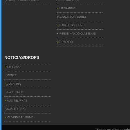
TRASH: PIORES FILMES
HISTORIANDO
LITERANDO
LOUCO POR SERIES
RARO E OBSCURO
REBOBINANDO CLÁSSICOS
REVENDO
NOTICIAS/DROPS
EM CASA
GENTE
JOGATINA
NA ESTANTE
NAS TELINHAS
NAS TELONAS
OUVINDO E VENDO
Todos os direitos s