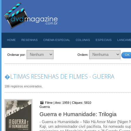
HOME
RESENHAS
CINEMA ESPECIAL
COLUNAS
ESPECIAIS
LANCAM
Ordenar por:
Ordem:
OK
�LTIMAS RESENHAS DE FILMES - GUERRA
186 registros encontrados.
Filme | Ano: 1959 | Cliques: 5810
Guerra
Guerra e Humanidade: Trilogia
- Guerra e Humanidade – Não Há Amor Maior (Nigen N
Kaji, um administrador civil pacifista, foi nomeado s