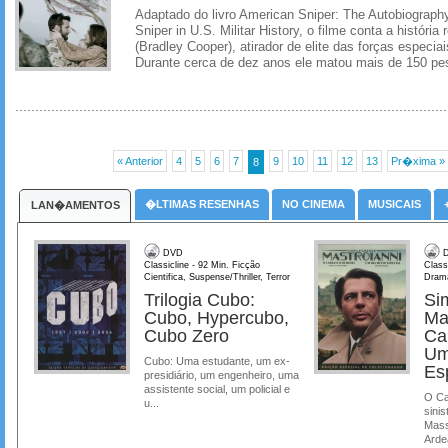
Adaptado do livro American Sniper: The Autobiography
Sniper in U.S. Militar History, o filme conta a história 
(Bradley Cooper), atirador de elite das forças especi
Durante cerca de dez anos ele matou mais de 150 pes
« Anterior
4
5
6
7
9
10
11
12
13
Pr�xima »
8
�LTIMAS RESENHAS
NO CINEMA
MUSICAIS
LAN�AMENTOS
DVD
D
Classicline - 92 Min. Ficção
Class
Cientifica, Suspense/Thriller, Terror
Dram
Trilogia Cubo:
Si
Cubo, Hypercubo,
Ma
Cubo Zero
Ca
Um
Cubo: Uma estudante, um ex-
Es
presidiário, um engenheiro, uma
assistente social, um policial e
O Ca
u...
sinis
Mass
Ardea