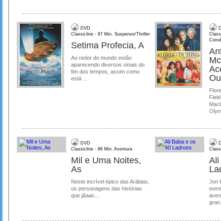
DVD
D
Classicline - 97 Min. Suspense/Thriller
Class
Comé
Setima Profecia, A
Ant
Ao redor do mundo estão
Mc
aparecendo diversos sinais do
Ac
fim dos tempos, assim como
Ou
está ...
Flore
Field
MacL
Olymp
DVD
D
Classicline - 86 Min. Aventura
Class
Mil e Uma Noites,
Al
As
La
Neste incrível épico das Arábias,
Jon 
os personagens das histórias
estre
que j&aac...
aven
gran.