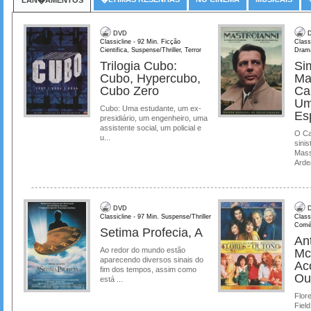
LAN�AMENTOS
DVD
D
Classicline - 92 Min. Ficção
Class
Cientifica, Suspense/Thriller, Terror
Dram
Trilogia Cubo:
Si
Cubo, Hypercubo,
Ma
Cubo Zero
Ca
Um
Cubo: Uma estudante, um ex-
Es
presidiário, um engenheiro, uma
assistente social, um policial e
O Ca
u...
sinis
Mass
Ardea
DVD
D
Classicline - 97 Min. Suspense/Thriller
Class
Comé
Setima Profecia, A
Ant
Ao redor do mundo estão
Mc
aparecendo diversos sinais do
Ac
fim dos tempos, assim como
Ou
está ...
Flore
Field