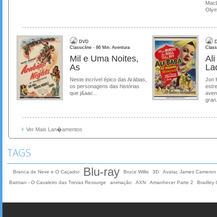
MacL
Olymp
DVD
D
Classicline - 86 Min. Aventura
Class
Mil e Uma Noites,
Al
As
La
Neste incrível épico das Arábias,
Jon 
os personagens das histórias
estre
que j&aac...
aven
gran.
Ver Mais Lan�amentos
TAGS
Blu-ray
Branca de Neve e O Caçador
Bruce Willis
3D
Avatar, James Cameron
Batman - O Cavaleiro das Trevas Ressurge
animação
AXN
Amanhecer Parte 2
Bradley