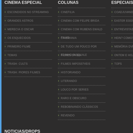
CINEMA ESPECIAL
COLUNAS
ESPECIAIS
ESCONDIDOS NO STREAMING
CINEFILIA
COADJUVAN
GRANDES ASTROS
CINEMA COM FELIPE BRIDA
EASTER EGG
MERECIA O OSCAR
CINEMA COM RUBENS EWALD
ENTREVISTA
FILHO
OS ESQUECIDOS
CINEMANIA
HEIN? COMO
PRIMEIRO FILME
DE TUDO UM POUCO POR
MEMÓRIA D
EDINHO PASQUALE
TEMAS
FILMES DA BIA
ONTEM E HO
TRASH: CULTS
FILMES IMPOSS?VEIS
TOPS
TRASH: PIORES FILMES
HISTORIANDO
LITERANDO
LOUCO POR SERIES
RARO E OBSCURO
REBOBINANDO CLÁSSICOS
REVENDO
NOTICIAS/DROPS