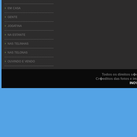
EM CASA
GENTE
JOGATINA
NA ESTANTE
NAS TELINHAS
NAS TELONAS
OUVINDO E VENDO
Todos os direitos s
Cr�editos das fotos e ima
INO