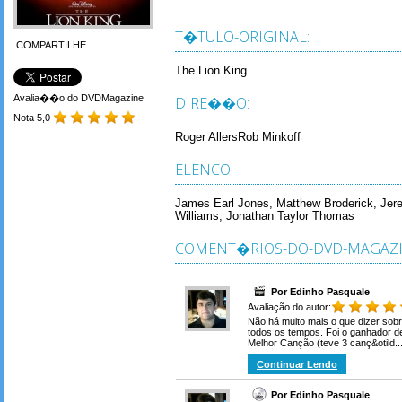
T�TULO-ORIGINAL:
COMPARTILHE
The Lion King
Avalia��o do DVDMagazine
DIRE��O:
Nota 5,0
Roger AllersRob Minkoff
ELENCO:
James Earl Jones, Matthew Broderick, Jer
Williams, Jonathan Taylor Thomas
COMENT�RIOS-DO-DVD-MAGAZI
Por Edinho Pasquale
Avaliação do autor:
Não há muito mais o que dizer sob
todos os tempos. Foi o ganhador d
Melhor Canção (teve 3 canç&otild..
Continuar Lendo
Por Edinho Pasquale