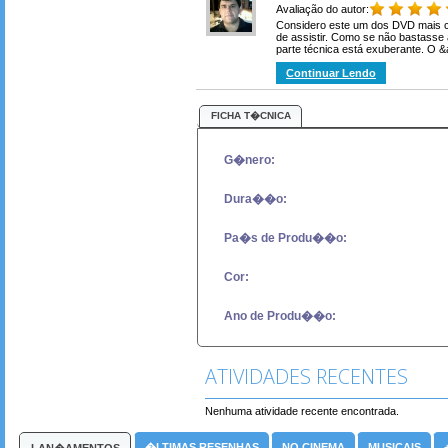
Avaliação do autor:
Considero este um dos DVD mais co
de assistir. Como se não bastasse 
parte técnica está exuberante. O &
Continuar Lendo
FICHA T�CNICA
G�nero:
Dura��o:
Pa�s de Produ��o:
Cor:
Ano de Produ��o:
ATIVIDADES RECENTES
Nenhuma atividade recente encontrada.
�LTIMAS RESENHAS
NO CINEMA
MUSICAIS