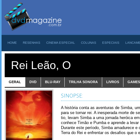
HOME
RESENHAS
CINEMA ESPECIAL
COLUNAS
ESPECIAIS
LANCAM
Rei Leão, O
GERAL
DVD
BLU-RAY
TRILHA SONORA
LIVROS
GAMES
SINOPSE:
A história conta as aventuras de Simba, um
para se tornar rei. A inesperada morte de s
tio, levam Simba a uma jornada heróica e
conhece Timão e Pumba e aprende a levar u
Durante este período, Simba amadurece e de
Terra do Rei e enfrentar os desafios que o