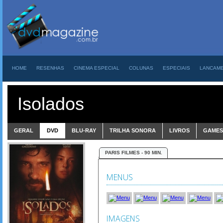
HOME
RESENHAS
CINEMA ESPECIAL
COLUNAS
ESPECIAIS
LANCAM
Isolados
GERAL
DVD
BLU-RAY
TRILHA SONORA
LIVROS
GAMES
PARIS FILMES - 90 MIN.
MENUS
IMAGENS