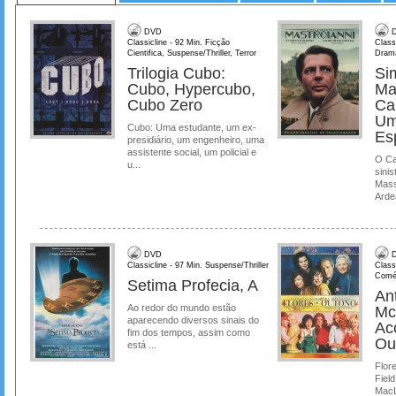
DVD
D
Classicline - 92 Min. Ficção
Class
Cientifica, Suspense/Thriller, Terror
Dram
Trilogia Cubo:
Si
Cubo, Hypercubo,
Ma
Cubo Zero
Ca
Um
Cubo: Uma estudante, um ex-
Es
presidiário, um engenheiro, uma
assistente social, um policial e
O Ca
u...
sinis
Mass
Ardea
DVD
D
Classicline - 97 Min. Suspense/Thriller
Class
Comé
Setima Profecia, A
Ant
Ao redor do mundo estão
Mc
aparecendo diversos sinais do
Ac
fim dos tempos, assim como
Ou
está ...
Flore
Field
MacL