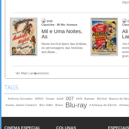
Olymp
DVD
D
Classicline - 86 Min. Aventura
Class
Mil e Uma Noites,
Al
As
La
Neste incrível épico das Arábias,
Jon 
os personagens das histórias
estre
que j&aac...
aven
gran.
Ver Mais Lan�amentos
TAGS
007
Anthony Gonzalez
ARGO
Avatar
bebê
AXN
Batman
Bel Ami
Branca de Nev
Blu-ray
Avatar, James Cameron
Ben Stiller
Bravo
A Ameaça de Electro
Anima
CINEMA ESPECIAL
COLUNAS
ESPECIAIS