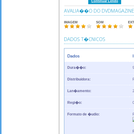
Continuar Lendo
AVALIA��O DO DVDMAGAZINE
IMAGEM
SOM
EX
DADOS T�CNICOS
Dados
Dura��o:
Distribuidora:
Lan�amento:
Regi�o:
Formato de �udio: