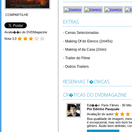
COMPARTILHE
EXTRAS
Avalia��o do DVDMagazine
- Cenas Selecionadas
Nota 3,0
- Making Of do Elenco (2m45s)
- Making of da Casa (2min)
- Trailer do Filme
- Outros Trailers
RESENHAS T�CNICAS
CR�TICAS DO DVDMAGAZINE
Edi��o: Paris Filmes - 90 Min
Por Edinho Pasquale
Avaliação do autor:
Boa qualidade de imagem, mes
é excepcional, mas tem bom ba
gênero. Áudio bem definido, c