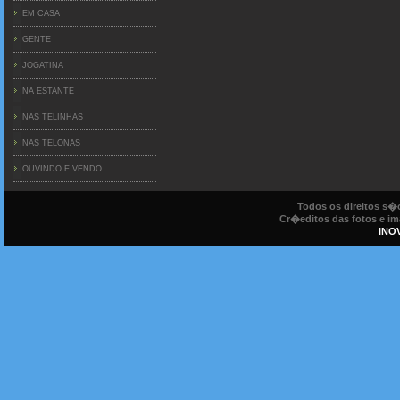
EM CASA
GENTE
JOGATINA
NA ESTANTE
NAS TELINHAS
NAS TELONAS
OUVINDO E VENDO
Todos os direitos s
Cr�editos das fotos e ima
INO