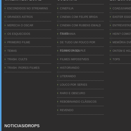
ESCONDIDOS NO STREAMING
CINEFILIA
COADJUVAN
GRANDES ASTROS
CINEMA COM FELIPE BRIDA
EASTER EGG
MERECIA O OSCAR
CINEMA COM RUBENS EWALD
ENTREVISTA
FILHO
OS ESQUECIDOS
CINEMANIA
HEIN? COMO
PRIMEIRO FILME
DE TUDO UM POUCO POR
MEMÓRIA D
EDINHO PASQUALE
TEMAS
FILMES DA BIA
ONTEM E HO
TRASH: CULTS
FILMES IMPOSS?VEIS
TOPS
TRASH: PIORES FILMES
HISTORIANDO
LITERANDO
LOUCO POR SERIES
RARO E OBSCURO
REBOBINANDO CLÁSSICOS
REVENDO
NOTICIAS/DROPS