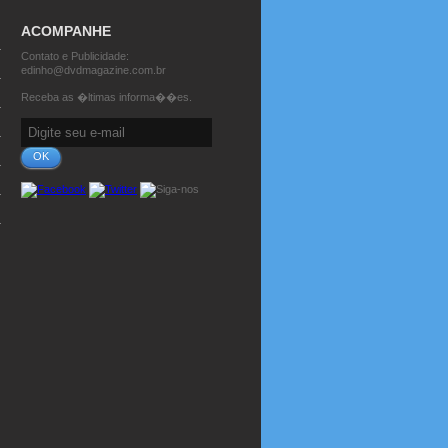
ACOMPANHE
Contato e Publicidade:
edinho@dvdmagazine.com.br
Receba as �ltimas informa��es.
OK