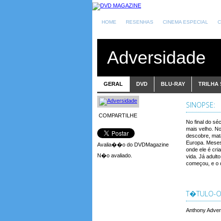
HOME
RESENHAS
CINEMA ESPECIAL
C
Adversidade
GERAL
DVD
BLU-RAY
TRILHA
SINOPSE:
COMPARTILHE
No final do sé
mais velho. N
descobre, mat
Europa. Meses 
Avalia��o do DVDMagazine
onde ele é cr
N�o avaliado.
vida. Já adult
começou, e o d
T�TULO-OR
Anthony Adve