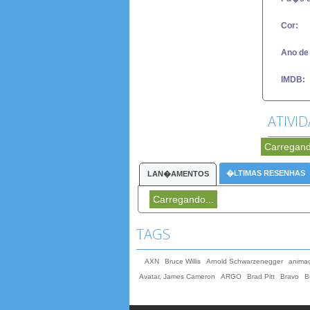
Cor:
Ano de
IMDB:
ATIVI
Carregand
�LTIMAS RESENHAS
LAN�AMENTOS
Carregando...
TAGS
AXN
Bruce Willis
Arnold Schwarzenegger
anima
Avatar, James Cameron
ARGO
Brad Pitt
Bravo
B