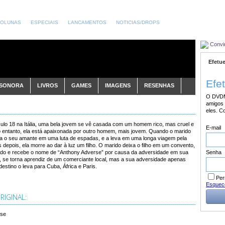
OLUNAS
ESPECIAIS
LANCAMENTOS
NOTICIAS/DROPS
Convi
Efetue
Efe
 SONORA
LIVROS
GAMES
IMAGENS
RESENHAS
O DVDM
amigos 
eles. C
culo 18 na Itália, uma bela jovem se vê casada com um homem rico, mas cruel e
E-mail
o entanto, ela está apaixonada por outro homem, mais jovem. Quando o marido
a o seu amante em uma luta de espadas, e a leva em uma longa viagem pela
depois, ela morre ao dar à luz um filho. O marido deixa o filho em um convento,
Senha
iado e recebe o nome de “Anthony Adverse” por causa da adversidade em sua
o, se torna aprendiz de um comerciante local, mas a sua adversidade apenas
estino o leva para Cuba, África e Paris.
Per
Esquec
IGINAL:
rse