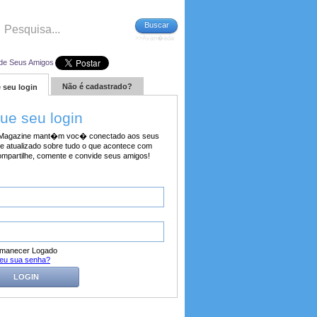
Buscar
>>Avan�ada
de Seus Amigos
Não é cadastrado?
 seu login
tue seu login
agazine mant�m voc� conectado aos seus
e atualizado sobre tudo o que acontece com
ompartilhe, comente e convide seus amigos!
manecer Logado
eu sua senha?
LOGIN