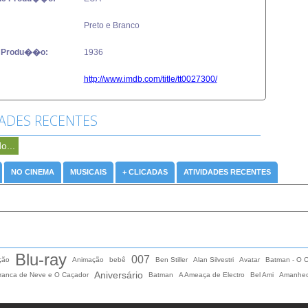
Preto e Branco
 Produ��o:
1936
http://www.imdb.com/title/tt0027300/
DADES RECENTES
o...
NO CINEMA
MUSICAIS
+ CLICADAS
ATIVIDADES RECENTES
Blu-ray
007
ção
Animação
bebê
Ben Stiller
Alan Silvestri
Avatar
Batman - O C
Aniversário
ranca de Neve e O Caçador
Batman
A Ameaça de Electro
Bel Ami
Amanhec