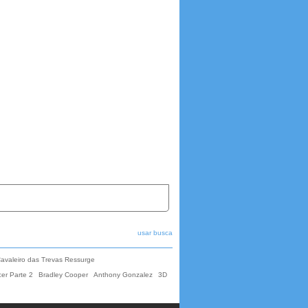
usar busca
avaleiro das Trevas Ressurge
er Parte 2
Bradley Cooper
Anthony Gonzalez
3D