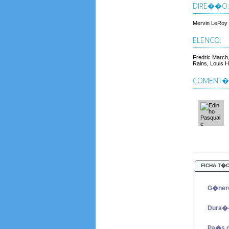
DIRE��O:
Mervin LeRoy
ELENCO:
Fredric March
Rains, Louis 
COMENT�R
FICHA T�
G�ner
Dura�
Pa�s 