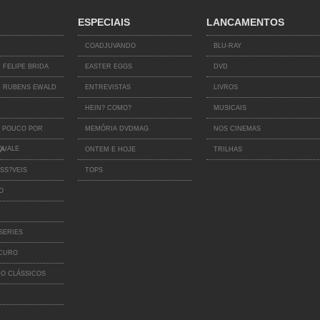
ESPECIAIS
LANCAMENTOS
COADJUVANDO
BLU-RAY
 FELIPE BRIDA
EASTER EGGS
DVD
 RUBENS EWALD
ENTREVISTAS
LIVROS
HEIN? COMO?
MUSICAIS
 POUCO POR
MEMÓRIA DVDMAG
NOS CINEMAS
QUALE
IA
ONTEM E HOJE
TRILHAS
SS?VEIS
TOPS
O
SERIES
SCURO
O CLÁSSICOS