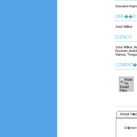
Giovanni Impro
DIRE��O:
José Wilker
ELENCO:
José Wilker, 
Duvivier, Andr
Vianna, Thogu
COMENT�R
FICHA T�
G�ner