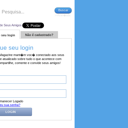
Buscar
>>Avan�ada
de Seus Amigos
Não é cadastrado?
 seu login
tue seu login
agazine mant�m voc� conectado aos seus
e atualizado sobre tudo o que acontece com
ompartilhe, comente e convide seus amigos!
manecer Logado
eu sua senha?
LOGIN