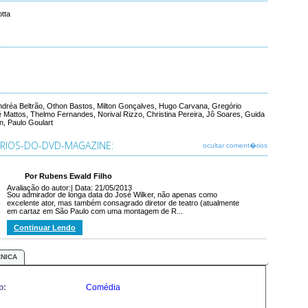
tta
Andréa Beltrão, Othon Bastos, Milton Gonçalves, Hugo Carvana, Gregório
é Mattos, Thelmo Fernandes, Norival Rizzo, Christina Pereira, Jô Soares, Guida
n, Paulo Goulart
IOS-DO-DVD-MAGAZINE:
ocultar coment�rios
Por Rubens Ewald Filho
Avaliação do autor:
| Data: 21/05/2013
Sou admirador de longa data do José Wilker, não apenas como
excelente ator, mas também consagrado diretor de teatro (atualmente
em cartaz em São Paulo com uma montagem de R...
Continuar Lendo
CNICA
o:
Comédia