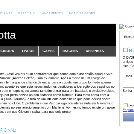
OLUNAS
ESPECIAIS
LANCAMENTOS
NOTICIAS/DROPS
Convi
otta
Efetue
Efe
 SONORA
LIVROS
GAMES
IMAGENS
RESENHAS
O DVDM
amigos 
eles. C
otta (José Wilker) é um contraventor que sonha com a ascensão social e vive
E-mail
arilene (Andrea Beltrão), sua ex-amante. Após a morte de um colega de
vanni tem a grande chance de entrar para a cúpula, um grupo formado apenas
ontraventores que está negociando nos bastidores a liberação dos cassinos no
Senha
o com o negócio, ele almeja também entrar para um badalado e exclusivo clube,
ja por perto devido ao seu histórico como bicheiro. Para tanto conta com a
cia (Julia Gorman), a filha de um influente conselheiro que pode decidir sobre
 não no clube. O problema é que Patrícia logo fica interessada em Giovanni, o
Per
blemas no seu relacionamento com Marilene. Ao mesmo tempo existe um golpe
Esquec
do, sem que Giovanni saiba, para que seja preso.
IGINAL: