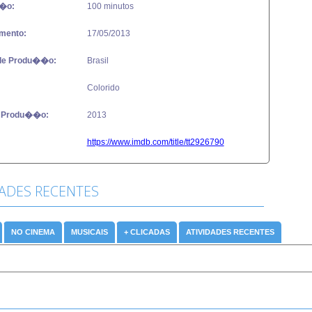
�o:
100 minutos
mento:
17/05/2013
de Produ��o:
Brasil
Colorido
 Produ��o:
2013
https://www.imdb.com/title/tt2926790
DADES RECENTES
NO CINEMA
MUSICAIS
+ CLICADAS
ATIVIDADES RECENTES