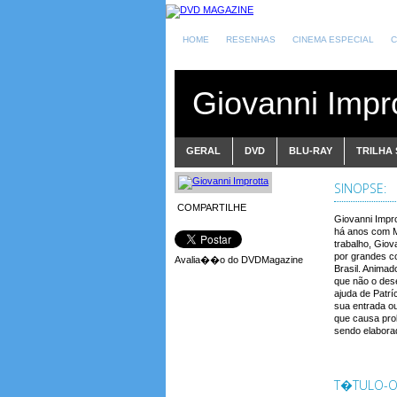
HOME
RESENHAS
CINEMA ESPECIAL
C
Giovanni Impr
GERAL
DVD
BLU-RAY
TRILHA
SINOPSE:
COMPARTILHE
Giovanni Impr
há anos com M
trabalho, Gio
por grandes c
Avalia��o do DVDMagazine
Brasil. Animad
que não o dese
ajuda de Patrí
sua entrada ou
que causa pro
sendo elabora
T�TULO-OR