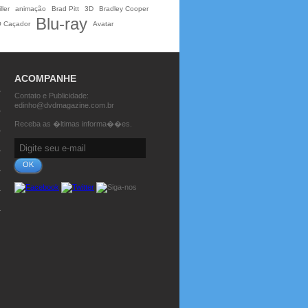
ller
animação
Brad Pitt
3D
Bradley Cooper
Blu-ray
O Caçador
Avatar
ACOMPANHE
Contato e Publicidade:
edinho@dvdmagazine.com.br
Receba as �ltimas informa��es.
OK