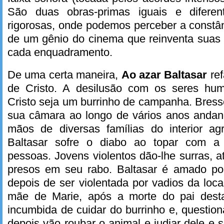
São duas obras-primas iguais e diferent
rigorosas, onde podemos perceber a constâ
de um gênio do cinema que reinventa suas 
cada enquadramento.
De uma certa maneira,
Ao azar Baltasar
ref
de Cristo. A desilusão com os seres hu
Cristo seja um burrinho de campanha. Bre
sua câmara ao longo de vários anos andan
mãos de diversas famílias do interior agr
Baltasar sofre o diabo ao topar com a
pessoas. Jovens violentos dão-lhe surras, 
presos em seu rabo. Baltasar é amado po
depois de ser violentada por vadios da loca
mãe de Marie, após a morte do pai desta
incumbida de cuidar do burrinho e, questio
depois vão roubar o animal e judiar dele e so