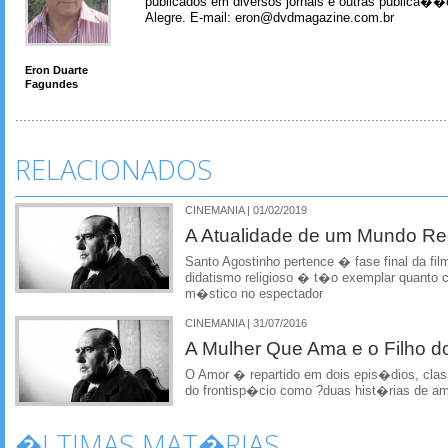
publicados em diversos jornais e outras publica�
Alegre. E-mail: eron@dvdmagazine.com.br
Eron Duarte
Fagundes
RELACIONADOS
CINEMANIA | 01/02/2019
A Atualidade de um Mundo Rec
Santo Agostinho pertence � fase final da film
didatismo religioso � t�o exemplar quanto
m�stico no espectador
CINEMANIA | 31/07/2016
A Mulher Que Ama e o Filho d
O Amor � repartido em dois epis�dios, classi
do frontisp�cio como ?duas hist�rias de a
�LTIMAS MAT�RIAS