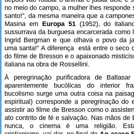
no meio do campo, a mulher lhes responde 
santo!”, da mesma maneira que a camponesa
Masina em
Europa 51
(1952), do italian
sussurrava da burguesa encarcerada como l
Ingrid Bergman e que olhava o povo da ja
uma santa!” A diferença está entre o seco d
do filme de Bresson e o apaixonado misti
italiana na obra de Rossellini.
À peregrinação purificadora de Baltasar
aparentemente bucólicas do interior f
bucolismo surge uma outra coisa na pais
espiritual) corresponde a peregrinação do
assistir ao filme de Bresson como o assist
ato contrito de fé e salvação. Nas mãos de
nunca, o cinema é uma religião. Est
cristianismo, vai dar, no final de
Ao acaso B