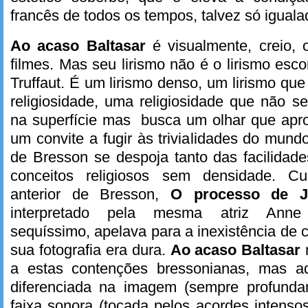
francês de todos os tempos, talvez só iguala
Ao acaso Baltasar
é visualmente, creio, 
filmes. Mas seu lirismo não é o lirismo esc
Truffaut. É um lirismo denso, um lirismo qu
religiosidade, uma religiosidade que não s
na superfície mas busca um olhar que apr
um convite a fugir às trivialidades do mund
de Bresson se despoja tanto das facilidad
conceitos religiosos sem densidade. Cu
anterior de Bresson,
O processo de 
interpretado pela mesma atriz Ann
sequíssimo, apelava para a inexistência de c
sua fotografia era dura.
Ao acaso Baltasar
a estas contenções bressonianas, mas 
diferenciada na imagem (sempre profunda
faixa sonora (tocada pelos acordes intenso