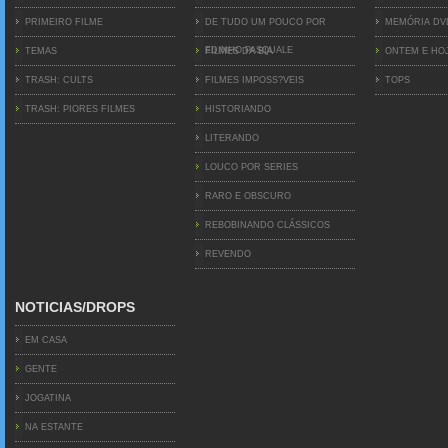
PRIMEIRO FILME
DE TUDO UM POUCO POR
MEMÓRIA D
EDINHO PASQUALE
TEMAS
FILMES DA BIA
ONTEM E HO
TRASH: CULTS
FILMES IMPOSS?VEIS
TOPS
TRASH: PIORES FILMES
HISTORIANDO
LITERANDO
LOUCO POR SERIES
RARO E OBSCURO
REBOBINANDO CLÁSSICOS
REVENDO
NOTICIAS/DROPS
EM CASA
GENTE
JOGATINA
NA ESTANTE