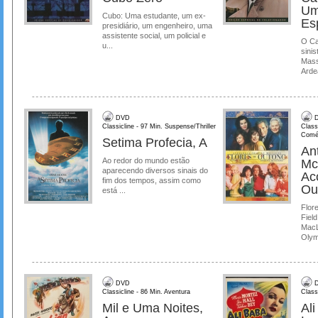
Um
Cubo: Uma estudante, um ex-
Es
presidiário, um engenheiro, uma
assistente social, um policial e
O Ca
u...
sinis
Mass
Ardea
DVD
D
Classicline - 97 Min. Suspense/Thriller
Class
Comé
Setima Profecia, A
Ant
Ao redor do mundo estão
Mc
aparecendo diversos sinais do
Ac
fim dos tempos, assim como
Ou
está ...
Flore
Field
MacL
Olymp
DVD
D
Classicline - 86 Min. Aventura
Class
Mil e Uma Noites,
Al