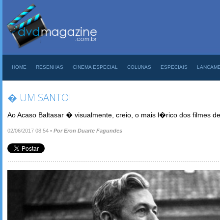
HOME
RESENHAS
CINEMA ESPECIAL
COLUNAS
ESPECIAIS
LANCAM
� UM SANTO!
Ao Acaso Baltasar � visualmente, creio, o mais l�rico dos filmes d
02/06/2017 08:54
•
Por Eron Duarte Fagundes