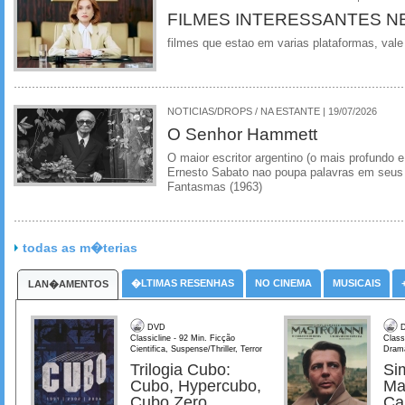
FILMES INTERESSANTES N
filmes que estao em varias plataformas, vale
NOTICIAS/DROPS / NA ESTANTE | 19/07/2026
O Senhor Hammett
O maior escritor argentino (o mais profundo e
Ernesto Sabato nao poupa palavras em seus 
Fantasmas (1963)
todas as m�terias
�LTIMAS RESENHAS
NO CINEMA
MUSICAIS
LAN�AMENTOS
DVD
D
Classicline - 92 Min. Ficção
Class
Cientifica, Suspense/Thriller, Terror
Dram
Trilogia Cubo:
Si
Cubo, Hypercubo,
Ma
Cubo Zero
Ca