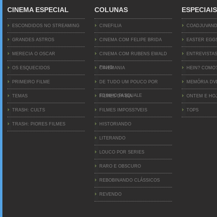
CINEMA ESPECIAL
COLUNAS
ESPECIAIS
ESCONDIDOS NO STREAMING
CINEFILIA
COADJUVAN
GRANDES ASTROS
CINEMA COM FELIPE BRIDA
EASTER EGG
MERECIA O OSCAR
CINEMA COM RUBENS EWALD
ENTREVISTA
FILHO
OS ESQUECIDOS
CINEMANIA
HEIN? COMO
PRIMEIRO FILME
DE TUDO UM POUCO POR
MEMÓRIA D
EDINHO PASQUALE
TEMAS
FILMES DA BIA
ONTEM E HO
TRASH: CULTS
FILMES IMPOSS?VEIS
TOPS
TRASH: PIORES FILMES
HISTORIANDO
LITERANDO
LOUCO POR SERIES
RARO E OBSCURO
REBOBINANDO CLÁSSICOS
REVENDO