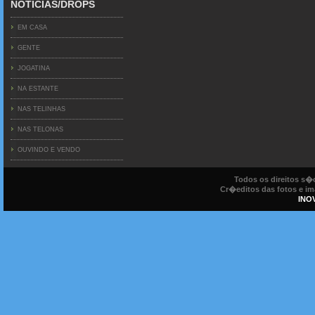
NOTICIAS/DROPS
EM CASA
GENTE
JOGATINA
NA ESTANTE
NAS TELINHAS
NAS TELONAS
OUVINDO E VENDO
Todos os direitos s
Cr�editos das fotos e ima
INO