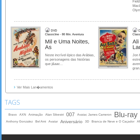
Field
MacL
Olymp
DVD
D
Classicline - 86 Min. Aventura
Class
Mil e Uma Noites,
Al
As
La
Neste incrível épico das Arábias,
Jon 
os personagens das histórias
estre
que j&aac...
aven
gran.
Ver Mais Lan�amentos
TAGS
Blu-ray
007
Bravo
AXN
Animação
Alan Silvestri
Avatar, James Cameron
Aniversário
Anthony Gonzalez
Bel Ami
Avatar
3D
Branca de Neve e O Caçador
A