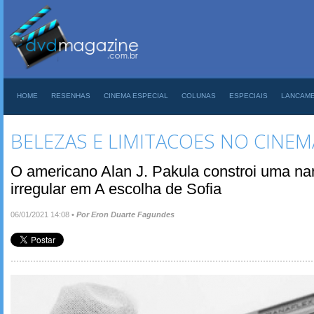
HOME
RESENHAS
CINEMA ESPECIAL
COLUNAS
ESPECIAIS
LANCAM
BELEZAS E LIMITACOES NO CINE
O americano Alan J. Pakula constroi uma na
irregular em A escolha de Sofia
06/01/2021 14:08
•
Por Eron Duarte Fagundes