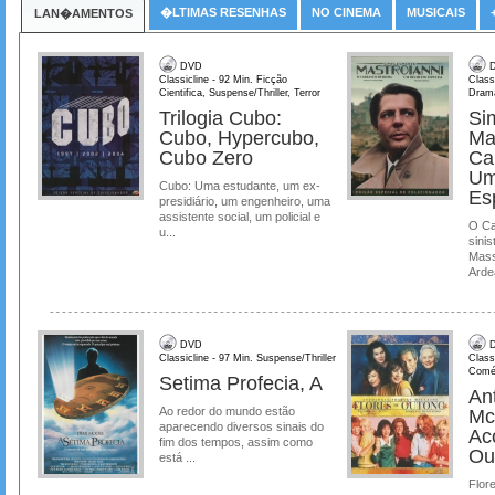
�LTIMAS RESENHAS
NO CINEMA
MUSICAIS
LAN�AMENTOS
DVD
D
Classicline - 92 Min. Ficção
Class
Cientifica, Suspense/Thriller, Terror
Dram
Trilogia Cubo:
Si
Cubo, Hypercubo,
Ma
Cubo Zero
Ca
Um
Cubo: Uma estudante, um ex-
Es
presidiário, um engenheiro, uma
assistente social, um policial e
O Ca
u...
sinis
Mass
Ardea
DVD
D
Classicline - 97 Min. Suspense/Thriller
Class
Comé
Setima Profecia, A
Ant
Ao redor do mundo estão
Mc
aparecendo diversos sinais do
Ac
fim dos tempos, assim como
Ou
está ...
Flore