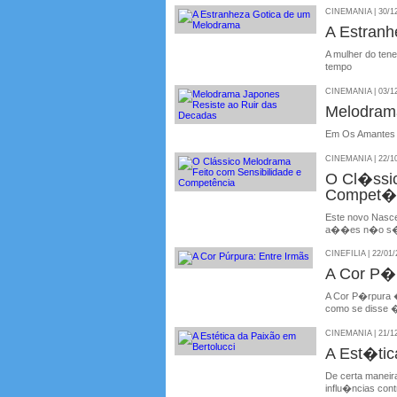
CINEMANIA | 30/1
A Estranh
A mulher do tene
tempo
CINEMANIA | 03/1
Melodrama
Em Os Amantes 
CINEMANIA | 22/1
O Cl�ssic
Compet�
Este novo Nasce
a��es n�o s�o 
CINEFILIA | 22/01/
A Cor P�r
A Cor P�rpura � 
como se disse
CINEMANIA | 21/1
A Est�tic
De certa manei
influ�ncias cont