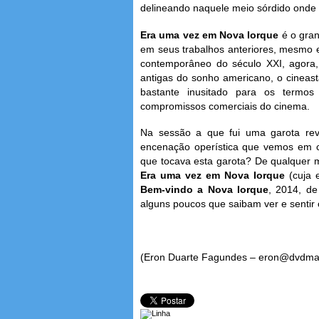
delineando naquele meio sórdido onde
Era uma vez em Nova Iorque
é o gra
em seus trabalhos anteriores, mesmo
contemporâneo do século XXI, agora,
antigas do sonho americano, o cineas
bastante inusitado para os termo
compromissos comerciais do cinema.
Na sessão a que fui uma garota rev
encenação operística que vemos em ce
que tocava esta garota? De qualquer 
Era uma vez em Nova Iorque
(cuja
Bem-vindo a Nova Iorque
, 2014, de
alguns poucos que saibam ver e sentir
(Eron Duarte Fagundes – eron@dvdma