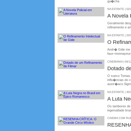
ga�cha
NA ESTANTE | 02/
A Novela P
Geralmente despr
refinamento e a
NA ESTANTE | 20/
O Refinam
Andr� Gide me p
faux-monnayeur
CINEMANIA | 04/1
Dotado de
O sueco Tomas Al
influ�ncias do c
austr�aco Sigm
NA ESTANTE | 30/
A Luta Ne
Os tambores de
ingenuidade bras
CINEMA COM RUBE
RESENHA 