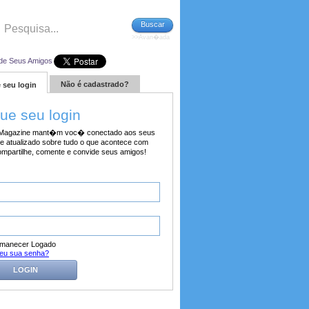
Buscar
>>Avan�ada
de Seus Amigos
Não é cadastrado?
 seu login
tue seu login
agazine mant�m voc� conectado aos seus
e atualizado sobre tudo o que acontece com
ompartilhe, comente e convide seus amigos!
manecer Logado
eu sua senha?
LOGIN