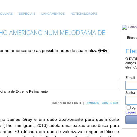
OLUNAS
ESPECIAIS
LANCAMENTOS
NOTICIAS/DROPS
Convi
NHO AMERICANO NUM MELODRAMA DE
Efetue
Efe
sonho americano e as possibilidades de sua realiza��o
O DVDM
amigos 
eles. C
E-mail
Senha
TAMANHO DA FONTE |
DIMINUIR
AUMENTAR
Per
Esquec
ano James Gray é um dado apaixonante para quem curte
ue
(The immigrant; 2013) adota uma paixão anacrônica para
anos 70 (década em que se valorizava o rigor estético e