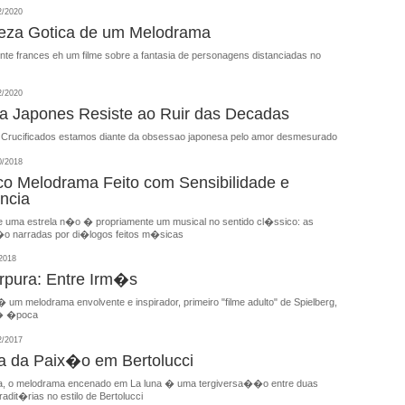
2/2020
eza Gotica de um Melodrama
nte frances eh um filme sobre a fantasia de personagens distanciadas no
2/2020
 Japones Resiste ao Ruir das Decadas
Crucificados estamos diante da obsessao japonesa pelo amor desmesurado
0/2018
o Melodrama Feito com Sensibilidade e
ncia
 uma estrela n�o � propriamente um musical no sentido cl�ssico: as
narradas por di�logos feitos m�sicas
2018
pura: Entre Irm�s
um melodrama envolvente e inspirador, primeiro "filme adulto" de Spielberg,
 � �poca
2/2017
a da Paix�o em Bertolucci
ra, o melodrama encenado em La luna � uma tergiversa��o entre duas
radit�rias no estilo de Bertolucci