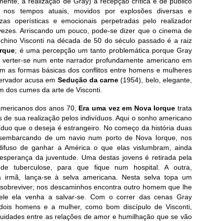
ente, a realização de Gray) a recepção crítica e de público
; nos tempos atuais, movidos por explosões diversas e
zas operísticas e emocionais perpetradas pelo realizador
ezes. Arriscando um pouco, pode-se dizer que o cinema de
Luchino Visconti na década de 50 do século passado é a raiz
rque
; é uma percepção um tanto problemática porque Gray
ao verter-se num ente narrador profundamente americano em
m as formas básicas dos conflitos entre homens e mulheres
servador acusa em
Sedução da carne
(1954), belo, elegante,
 dos cumes da arte de Visconti.
americanos dos anos 70,
Era uma vez em Nova Iorque
trata
 de sua realização pelos indivíduos. Aqui o sonho americano
ivíduo que o deseja é estrangeiro. No começo da história duas
desembarcando de um navio num porto de Nova Iorque, nos
difuso de ganhar a América o que elas vislumbram, ainda
esperança da juventude. Uma destas jovens é retirada pela
 de tuberculose, para que fique num hospital. A outra,
 irmã, lança-se à selva americana. Nesta selva topa um
a sobreviver; nos descaminhos encontra outro homem que lhe
le ela venha a salvar-se. Com o correr das cenas Gray
 dois homens e a mulher, como bom discípulo de Visconti,
uidades entre as relações de amor e humilhação que se vão