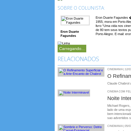
SOBRE O COLUNISTA:
Eron Duarte Fagundes � 
1955; mora em Porto Aleg
livro “Uma vida nos cin
de 80 tem seus textos p
Eron Duarte
Porto Alegre. E-mail: e
Fagundes
Carregando...
RELACIONADOS
CINEMANIA | 12/0
O Refinam
Claude Chabrol a
CINEMA COM FELIP
Noite Inte
Michael Rogers,
lado de uma esp
bem intencionad
sao advertidos s
CINEMANIA | 05/0