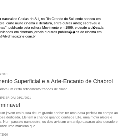
natural de Caxias do Sul, no Rio Grande do Sul, onde nasceu em
re; curte muito cinema e literatura, entre outras artes; escreveu o
emas”, publicado pela editora Movimento em 1999, e desde a d�cada
ublicados em diversos jornais e outras publica��es de cinema em
ron@dvdmagazine.com.br
3/2021
ento Superficial e a Arte-Encanto de Chabrol
dota um certo refinamento frances de filmar
E BRIDA | 08/11/2021
rminavel
 um jovem em busca de um grande sonho: ter uma casa perfeita no campo ao
osa dedicada. Ele tem a chance quando conhece Ellie, uma mo?a alegre e
a. Num passeio campestre, os dois avistam um antigo casarao abandonado e
obre uma maldicao que ...
7/2026