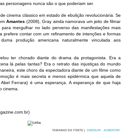
 as personagens nunca são o que poderiam ser.
nde cinema clássico em estado de ebulição revolucionária. Se
 em
Amantes
(2008), Gray ainda namorava um jeito de filmar
 para mergulhar no lado perverso das manifestações mais
ta prefere contar com um refinamento de intenções e formas
s duma produção americana naturalmente vinculada aos
elou ter chorado diante do drama da protagonista. Era a
na lá pelas tantas? Era o retrato das injustiças do mundo
maneira, este choro da espectadora diante de um filme como
 emoção é mais secreta e menos epidérmica que aquela de
 Abel Ferrara) é uma esperança. A esperança de que haja
 o cinema.
gazine.com.br)
TAMANHO DA FONTE |
DIMINUIR
AUMENTAR