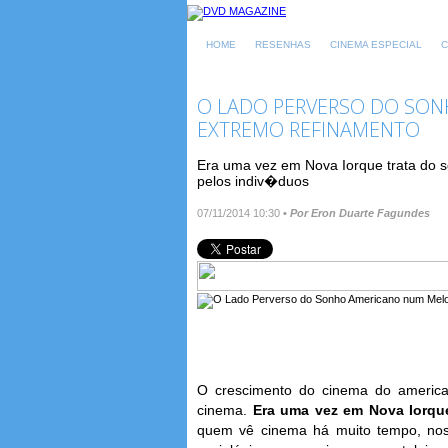
HOME
RESENHAS
CINEMA ESPECIAL
C
O LADO PERVERSO DO SO
EXTREMO REFINAMENTO
Era uma vez em Nova Iorque trata do 
pelos indiv�duos
07/11/2014 10:30
•
Por Eron Duarte Fagundes
O crescimento do cinema do americ
cinema.
Era uma vez em Nova Iorq
quem vê cinema há muito tempo, nos 