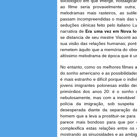
sociológico em que imerge, nostalgicam
ao filme seria provavelmente outra
melodramas mais rasteiros, as sutile
passam incompreendidas o mais das v
seduções cênicas feito pelo italiano 
narrativa de
Era uma vez em Nova Io
se distancia de seu mestre Visconti 
sua visão das relações humanas; poré
remetem àquilo que a memória do ob
altíssimo melodrama de época que é um
No entanto, como os melhores filmes 
do sonho americano e as possibilidades
é mais estranho e difícil porque o ind
jovens imigrantes polonesas estão 
primórdios dos anos 20: é o sonho 
nebulosamente, mas com a inevitável 
polícia da imigração, sob suspeita
desesperada diante da separação da
homem que a leva a prostituir-se par
parece mais bondoso para que por e
complexifica estas relações entre os
mostrando as sinuosidades e as ambig