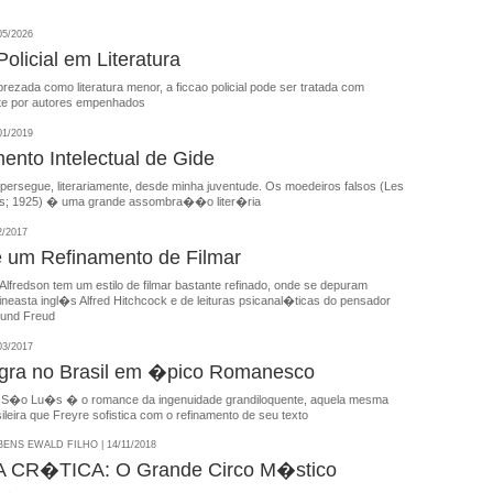
05/2026
olicial em Literatura
ezada como literatura menor, a ficcao policial pode ser tratada com
rte por autores empenhados
01/2019
ento Intelectual de Gide
ersegue, literariamente, desde minha juventude. Os moedeiros falsos (Les
s; 1925) � uma grande assombra��o liter�ria
2/2017
 um Refinamento de Filmar
fredson tem um estilo de filmar bastante refinado, onde se depuram
ineasta ingl�s Alfred Hitchcock e de leituras psicanal�ticas do pensador
und Freud
03/2017
gra no Brasil em �pico Romanesco
 S�o Lu�s � o romance da ingenuidade grandiloquente, aquela mesma
ileira que Freyre sofistica com o refinamento de seu texto
NS EWALD FILHO | 14/11/2018
CR�TICA: O Grande Circo M�stico