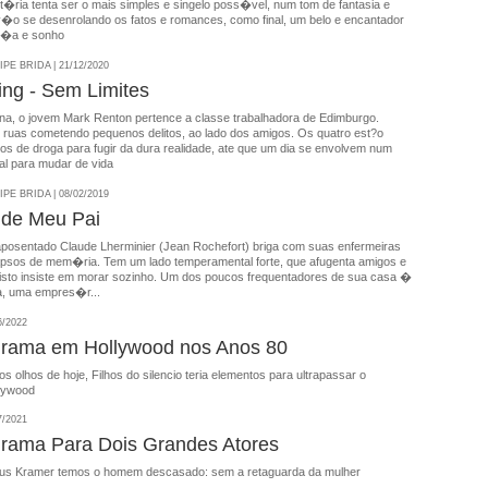
�ria tenta ser o mais simples e singelo poss�vel, num tom de fantasia e
 v�o se desenrolando os fatos e romances, como final, um belo e encantador
n�a e sonho
E BRIDA | 21/12/2020
ing - Sem Limites
ina, o jovem Mark Renton pertence a classe trabalhadora de Edimburgo.
 ruas cometendo pequenos delitos, ao lado dos amigos. Os quatro est?o
os de droga para fugir da dura realidade, ate que um dia se envolvem num
l para mudar de vida
E BRIDA | 08/02/2019
 de Meu Pai
aposentado Claude Lherminier (Jean Rochefort) briga com suas enfermeiras
apsos de mem�ria. Tem um lado temperamental forte, que afugenta amigos e
r isto insiste em morar sozinho. Um dos poucos frequentadores de sua casa �
ha, uma empres�r...
6/2022
rama em Hollywood nos Anos 80
s olhos de hoje, Filhos do silencio teria elementos para ultrapassar o
lywood
7/2021
rama Para Dois Grandes Atores
us Kramer temos o homem descasado: sem a retaguarda da mulher