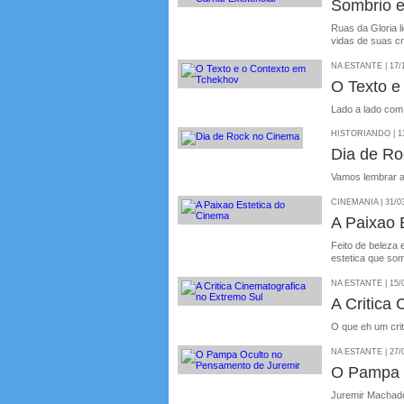
Sombrio e
Ruas da Gloria l
vidas de suas cr
NA ESTANTE | 17/
O Texto e
Lado a lado com
HISTORIANDO | 13
Dia de R
Vamos lembrar a
CINEMANIA | 31/0
A Paixao 
Feito de beleza
estetica que som
NA ESTANTE | 15/
A Critica
O que eh um crit
NA ESTANTE | 27/
O Pampa 
Juremir Machad