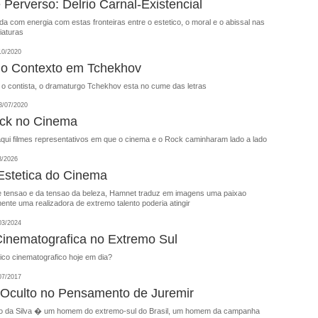
 Perverso: Delrio Carnal-Existencial
ida com energia com estas fronteiras entre o estetico, o moral e o abissal nas
iaturas
10/2020
 o Contexto em Tchekhov
 o contista, o dramaturgo Tchekhov esta no cume das letras
/07/2020
ock no Cinema
qui filmes representativos em que o cinema e o Rock caminharam lado a lado
3/2026
Estetica do Cinema
 e tensao e da tensao da beleza, Hamnet traduz em imagens uma paixao
ente uma realizadora de extremo talento poderia atingir
03/2024
 Cinematografica no Extremo Sul
ico cinematografico hoje em dia?
07/2017
Oculto no Pensamento de Juremir
o da Silva � um homem do extremo-sul do Brasil, um homem da campanha