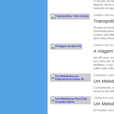
O resumo da hist
alegoria. Assim
momento de da
CINEMA COM FELIP
Trainspott
Viciado em hero
Perambula pelas
sempre sob efeit
plano descomuna
CINEMA COM FELIP
A Viagem
Aos 80 anos, o 
por causa dos l
familiares, e po
a filha mais vel
CINEMANIA | 20/0
Um Melod
Curiosamente, ao
ramerrao de Hol
CINEMANIA | 19/0
Um Melod
Em Kramer vers