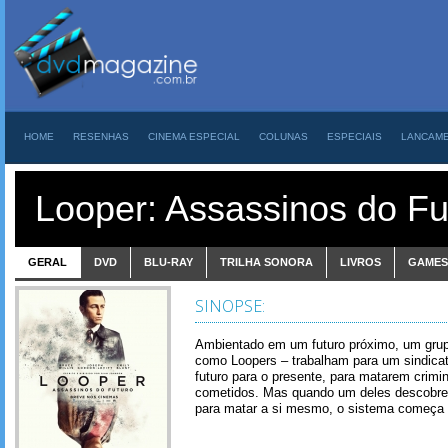
HOME
RESENHAS
CINEMA ESPECIAL
COLUNAS
ESPECIAIS
LANCAM
Looper: Assassinos do Fu
GERAL
DVD
BLU-RAY
TRILHA SONORA
LIVROS
GAMES
SINOPSE:
Ambientado em um futuro próximo, um gru
como Loopers – trabalham para um sindicat
futuro para o presente, para matarem crim
cometidos. Mas quando um deles descobre 
para matar a si mesmo, o sistema começa 