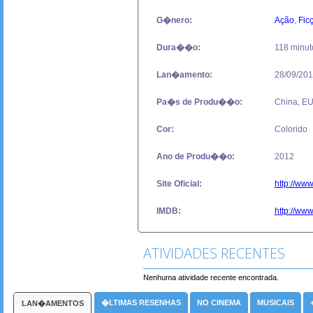
G�nero:
Ação
,
Fic
Dura��o:
118 minut
Lan�amento:
28/09/20
Pa�s de Produ��o:
China, E
Cor:
Colorido
Ano de Produ��o:
2012
Site Oficial:
http://ww
IMDB:
http://www
ATIVIDADES RECENTES
Nenhuma atividade recente encontrada.
�LTIMAS RESENHAS
NO CINEMA
MUSICAIS
LAN�AMENTOS