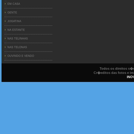
EM CASA
GENTE
JOGATINA
NA ESTANTE
NAS TELINHAS
NAS TELONAS
OUVINDO E VENDO
Todos os direitos s
Cr�editos das fotos e ima
INO