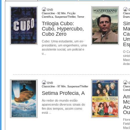
DVD
D
Classicline - 92 Min. Ficção
Class
Cientifica, Suspense/Thriller, Terror
Dram
Trilogia Cubo:
Si
Cubo, Hypercubo,
Ma
Cubo Zero
Ca
Um
Cubo: Uma estudante, um ex-
Es
presidiário, um engenheiro, uma
assistente social, um policial e
O Ca
u...
sinis
Mass
Ardea
DVD
D
Classicline - 97 Min. Suspense/Thriller
Class
Comé
Setima Profecia, A
Ant
Ao redor do mundo estão
Mc
aparecendo diversos sinais do
Ac
fim dos tempos, assim como
Ou
está ...
Flore
Field
MacL