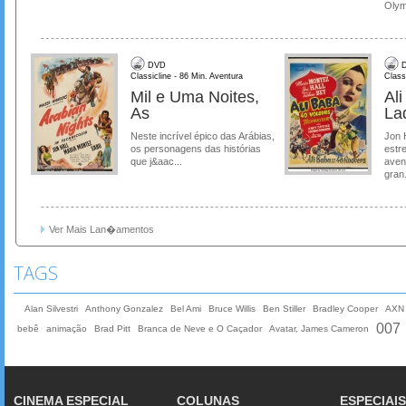
Olymp
DVD
D
Classicline - 86 Min. Aventura
Class
Mil e Uma Noites,
Al
As
La
Neste incrível épico das Arábias,
Jon 
os personagens das histórias
estre
que j&aac...
aven
gran.
Ver Mais Lan�amentos
TAGS
Alan Silvestri
Anthony Gonzalez
Bel Ami
Bruce Willis
Ben Stiller
Bradley Cooper
AXN
007
bebê
animação
Brad Pitt
Branca de Neve e O Caçador
Avatar, James Cameron
CINEMA ESPECIAL
COLUNAS
ESPECIAIS