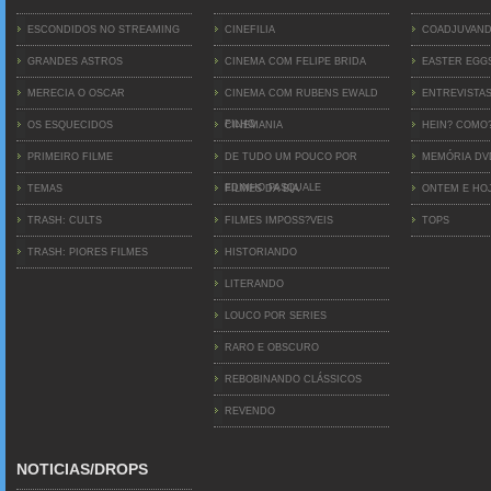
ESCONDIDOS NO STREAMING
CINEFILIA
COADJUVAN
GRANDES ASTROS
CINEMA COM FELIPE BRIDA
EASTER EGG
MERECIA O OSCAR
CINEMA COM RUBENS EWALD
ENTREVISTA
FILHO
OS ESQUECIDOS
CINEMANIA
HEIN? COMO
PRIMEIRO FILME
DE TUDO UM POUCO POR
MEMÓRIA D
EDINHO PASQUALE
TEMAS
FILMES DA BIA
ONTEM E HO
TRASH: CULTS
FILMES IMPOSS?VEIS
TOPS
TRASH: PIORES FILMES
HISTORIANDO
LITERANDO
LOUCO POR SERIES
RARO E OBSCURO
REBOBINANDO CLÁSSICOS
REVENDO
NOTICIAS/DROPS