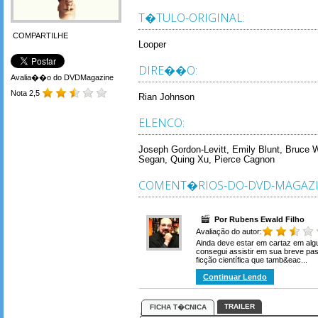
T�TULO-ORIGINAL:
COMPARTILHE
Looper
DIRE��O:
Avalia��o do DVDMagazine
Nota 2,5
Rian Johnson
ELENCO:
Joseph Gordon-Levitt, Emily Blunt, Bruce W
Segan, Quing Xu, Pierce Cagnon
COMENT�RIOS-DO-DVD-MAGAZI
Por Rubens Ewald Filho
Avaliação do autor:
Ainda deve estar em cartaz em algu
consegui assistir em sua breve p
ficção científica que tamb&eac...
Continuar Lendo
TRAILER
FICHA T�CNICA