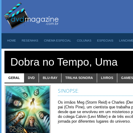
HOME
RESENHAS
CINEMA ESPECIAL
COLUNAS
ESPECIAIS
LANCAM
Dobra no Tempo, Uma
GERAL
DVD
BLU-RAY
TRILHA SONORA
LIVROS
GAMES
SINOPSE:
Os irmãos Meg (Storm Reid) e Charles (De
pai (Chris Pine), um cientista que trabalha
desde que se envolveu em um misterioso pr
do colega Calvin (Levi Miller) e de três e
jornada por diferentes lugares do universo.