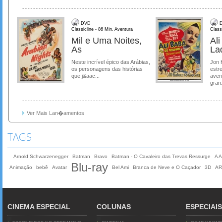
DVD
D
Classicline - 86 Min. Aventura
Class
Mil e Uma Noites,
Al
As
La
Neste incrível épico das Arábias,
Jon 
os personagens das histórias
estre
que j&aac...
aven
gran.
Ver Mais Lan�amentos
TAGS
Arnold Schwarzenegger
Batman
Bravo
Batman - O Cavaleiro das Trevas Ressurge
A 
Blu-ray
Animação
bebê
Avatar
Bel Ami
Branca de Neve e O Caçador
3D
A
CINEMA ESPECIAL
COLUNAS
ESPECIAIS