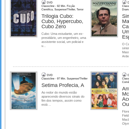
DVD
D
Classicline - 92 Min. Ficção
Class
Cientifica, Suspense/Thriller, Terror
Dram
Trilogia Cubo:
Si
Cubo, Hypercubo,
Ma
Cubo Zero
Ca
Um
Cubo: Uma estudante, um ex-
Es
presidiário, um engenheiro, uma
assistente social, um policial e
O Ca
u...
sinis
Mass
Ardea
DVD
D
Classicline - 97 Min. Suspense/Thriller
Class
Comé
Setima Profecia, A
Ant
Ao redor do mundo estão
Mc
aparecendo diversos sinais do
Ac
fim dos tempos, assim como
Ou
está ...
Flore
Field
MacL
Olymp