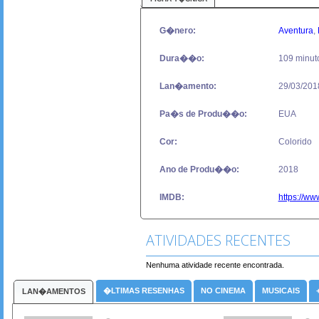
G�nero:
Aventura
,
Dura��o:
109 minut
Lan�amento:
29/03/201
Pa�s de Produ��o:
EUA
Cor:
Colorido
Ano de Produ��o:
2018
IMDB:
https://ww
ATIVIDADES RECENTES
Nenhuma atividade recente encontrada.
�LTIMAS RESENHAS
NO CINEMA
MUSICAIS
LAN�AMENTOS