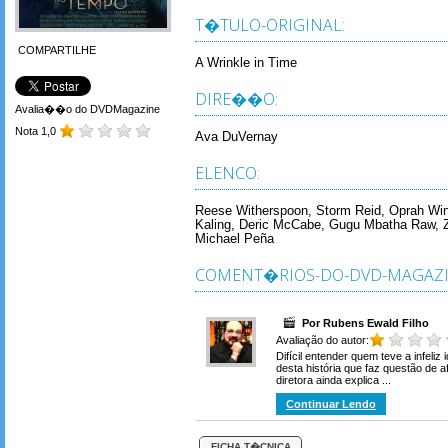
T�TULO-ORIGINAL:
COMPARTILHE
A Wrinkle in Time
DIRE��O:
Avalia��o do DVDMagazine
Nota 1,0
Ava DuVernay
ELENCO:
Reese Witherspoon, Storm Reid, Oprah Winfr
Kaling, Deric McCabe, Gugu Mbatha Raw, Z
Michael Peña
COMENT�RIOS-DO-DVD-MAGAZI
Por Rubens Ewald Filho
Avaliação do autor:
Difícil entender quem teve a infeli
desta história que faz questão de a
diretora ainda explica ...
Continuar Lendo
FICHA T�CNICA