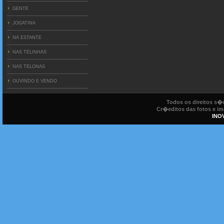
GENTE
JOGATINA
NA ESTANTE
NAS TELINHAS
NAS TELONAS
OUVINDO E VENDO
Todos os direitos s
Cr�editos das fotos e ima
INO