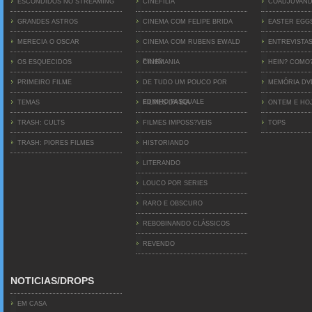
ESCONDIDOS NO STREAMING
CINEFILIA
COADJUVAN
GRANDES ASTROS
CINEMA COM FELIPE BRIDA
EASTER EGG
MERECIA O OSCAR
CINEMA COM RUBENS EWALD
ENTREVISTA
FILHO
OS ESQUECIDOS
CINEMANIA
HEIN? COMO
PRIMEIRO FILME
DE TUDO UM POUCO POR
MEMÓRIA D
EDINHO PASQUALE
TEMAS
FILMES DA BIA
ONTEM E HO
TRASH: CULTS
FILMES IMPOSS?VEIS
TOPS
TRASH: PIORES FILMES
HISTORIANDO
LITERANDO
LOUCO POR SERIES
RARO E OBSCURO
REBOBINANDO CLÁSSICOS
REVENDO
NOTICIAS/DROPS
EM CASA