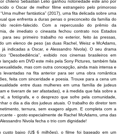
tor chileno Sebastián Lelio ganhou notoriedade este ano por
ncido o Oscar de melhor filme estrangeiro pelo primoroso
“Uma mulher fantástica” (2017), uma fita delicada sobre uma
xual que enfrenta a duras penas o preconceito da família do
rido recém-falecido. Com a repercussão do prêmio da
mia, de imediato o cineasta fechou contrato nos Estados
 para seu primeiro trabalho no exterior, feito às pressas,
ndo um elenco de peso (as duas Rachel, Weisz e McAdams,
já indicadas a Oscar, e Alessandro Nivola). O seu drama
ico “Desobediência”, exibido nos cinemas brasileiros em
e lançado em DVD este mês pela Sony Pictures, também fala
sexualidade, mas com outra concepção, ainda mais intensa e
 levantadas na fita anterior para ser uma obra romântica
xões, feita com sinceridade e poesia. Trouxe para a cena um
xualidade entre duas mulheres em uma família de judeus
m e tiveram de ser afastadas), e à medida que fala sobre a
al, a fotógrafa, e o desprezo que sofre pela comunidade,
nhar o dia a dia dos judeus atuais. O trabalho do diretor tem
rometimento, ternura, sem exagero algum. E completa com a
arcante - gosto especialmente de Rachel McAdams, uma das
 Alessandro Nivola fecha o trio com dignidade!
 custo baixo (U$ 6 milhões), o filme foi baseado em um