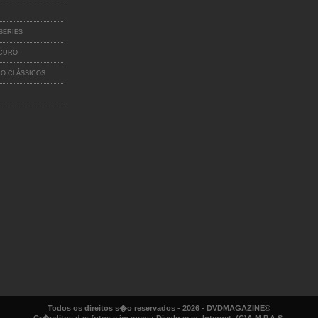
SERIES
SCURO
O CLÁSSICOS
Todos os direitos s�o reservados - 2026 - DVDMAGAZINE©
Cr�editos das fotos e imagens: Divulgacao, Internet, (C)A.M.P.A.S.