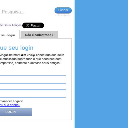
Buscar
>>Avan�ada
de Seus Amigos
Não é cadastrado?
 seu login
tue seu login
agazine mant�m voc� conectado aos seus
e atualizado sobre tudo o que acontece com
ompartilhe, comente e convide seus amigos!
manecer Logado
eu sua senha?
LOGIN