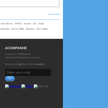
usar busca
 de Electro
ARGO
Avatar
3D
bebê
animação
Bruce Willis
Batman
Ben Stiller
ACOMPANHE
Contato e Publicidade:
edinho@dvdmagazine.com.br
Receba as �ltimas informa��es.
OK