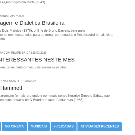
 A Quadragesima Porta (1943)
NIA | 25/07/2026
agem e Dialetica Brasileira
 Dois Maridos (1976), o filme de Bruno Barreto, bate meio
nte em nossas telas para se tornar por decadas o filme brasileiro mais visto
ema
A COM FELIPE BRIDA | 25/07/2026
INTERESSANTES NESTE MES
 em varias plataformas, vale serem assistidos
 NA ESTANTE | 19/07/2026
 Hammett
 argentino (o mais profundo e com mais senso literario) Ernesto Sabato nao
em seus ensaios de O Escritor e seus Fantasmas (1963)
NO CINEMA
MUSICAIS
+ CLICADAS
ATIVIDADES RECENTES