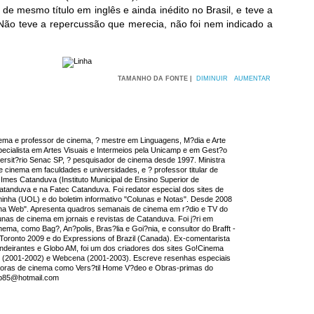
 mesmo título em inglês e ainda inédito no Brasil, e teve a
Não teve a repercussão que merecia, não foi nem indicado a
TAMANHO DA FONTE |
DIMINUIR
AUMENTAR
inema e professor de cinema, ? mestre em Linguagens, M?dia e Arte
cialista em Artes Visuais e Intermeios pela Unicamp e em Gest?o
versit?rio Senac SP, ? pesquisador de cinema desde 1997. Ministra
e cinema em faculdades e universidades, e ? professor titular de
Imes Catanduva (Instituto Municipal de Ensino Superior de
tanduva e na Fatec Catanduva. Foi redator especial dos sites de
inha (UOL) e do boletim informativo "Colunas e Notas". Desde 2008
na Web". Apresenta quadros semanais de cinema em r?dio e TV do
lunas de cinema em jornais e revistas de Catanduva. Foi j?ri em
nema, como Bag?, An?polis, Bras?lia e Goi?nia, e consultor do Brafft -
of Toronto 2009 e do Expressions of Brazil (Canada). Ex-comentarista
ndeirantes e Globo AM, foi um dos criadores dos sites Go!Cinema
 (2001-2002) e Webcena (2001-2003). Escreve resenhas especiais
buidoras de cinema como Vers?til Home V?deo e Obras-primas do
bb85@hotmail.com