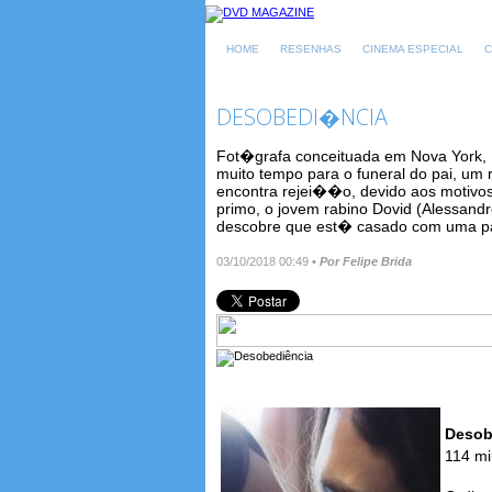
HOME
RESENHAS
CINEMA ESPECIAL
C
DESOBEDI�NCIA
Fot�grafa conceituada em Nova York, R
muito tempo para o funeral do pai, um 
encontra rejei��o, devido aos motivos
primo, o jovem rabino Dovid (Alessand
descobre que est� casado com uma pa
03/10/2018 00:49
•
Por Felipe Brida
Desob
114 mi