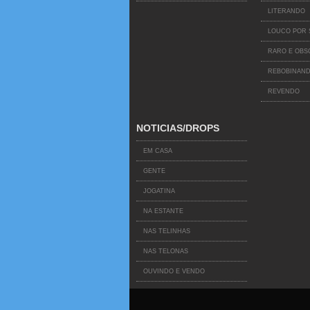
LITERANDO
LOUCO POR 
RARO E OB
REBOBINAND
REVENDO
NOTICIAS/DROPS
EM CASA
GENTE
JOGATINA
NA ESTANTE
NAS TELINHAS
NAS TELONAS
OUVINDO E VENDO