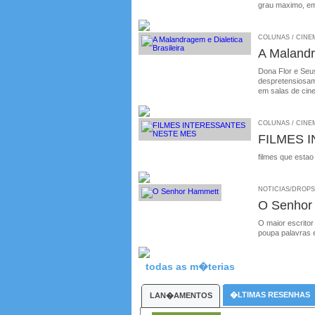
grau maximo, em
COLUNAS / CINEMA
A Malandr
Dona Flor e Seus
despretensiosame
em salas de cin
COLUNAS / CINEM
FILMES 
filmes que estao
NOTICIAS/DROPS /
O Senhor
O maior escritor
poupa palavras 
todas as m�terias
�LTIMAS RESENHAS
LAN�AMENTOS