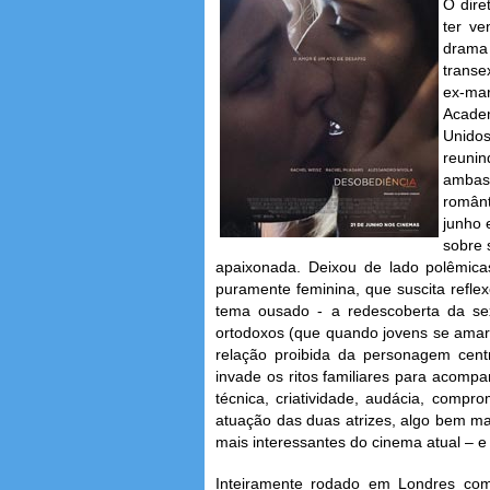
O dire
ter ve
drama 
transe
ex-ma
Acade
Unidos
reuni
ambas 
românt
junho 
sobre 
apaixonada. Deixou de lado polêmicas
puramente feminina, que suscita refle
tema ousado - a redescoberta da se
ortodoxos (que quando jovens se amara
relação proibida da personagem centr
invade os ritos familiares para acompa
técnica, criatividade, audácia, comp
atuação das duas atrizes, algo bem m
mais interessantes do cinema atual – e
Inteiramente rodado em Londres com