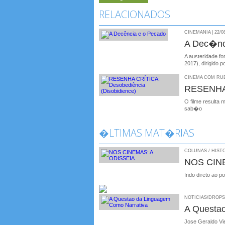
RELACIONADOS
CINEMANIA | 22/0
A Dec�nc
A austeridade f
2017), dirigido 
CINEMA COM RUBE
RESENHA 
O filme resulta
sab�o
�LTIMAS MAT�RIAS
COLUNAS / HISTO
NOS CIN
Indo direto ao p
NOTICIAS/DROPS /
A Questa
Jose Geraldo Vie