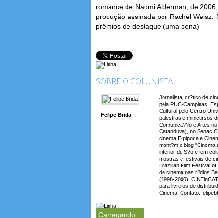
romance de Naomi Alderman, de 2006, de
produção assinada por Rachel Weisz. 
prêmios de destaque (uma pena).
SOBRE O COLUNISTA:
Jornalista, cr?tico de c
pela PUC-Campinas. Espe
Cultural pelo Centro Uni
Felipe Brida
palestras e minicursos d
Comunica??o e Artes no 
Catanduva), no Senac Ca
cinema E-pipoca e Cinem
mant?m o blog "Cinema 
interior de S?o e tem co
mostras e festivais de ci
Brazilian Film Festival 
de cinema nas r?dios Ba
(1998-2000), CINEinCAT
para livretos de distri
Cinema. Contato: felipe
Carregando...