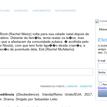
OLUNAS
ESPECIAIS
LANCAMENTOS
NOTICIAS/DROPS
Convi
Efetue
onit (Rachel Weisz) volta para sua cidade natal depois de
rabino. Distante da fam�lia, tenta reatar os la�os, mas
Efe
 que a afastaram da comunidade judaica. � acolhida pelo
ro Nivola), com que tem forte liga��o desde crian�a, e
O DVDM
ix�o de juventude dela, Esti (Rachel McAdams)
amigos 
eles. C
E-mail
Senha
Per
TAMANHO DA FONTE |
DIMINUIR
AUMENTAR
Esquec
ediência
(
Disobedience
). Irlanda/Reino Unido/EUA, 2017,
n. Drama. Dirigido por Sebastián Lelio.