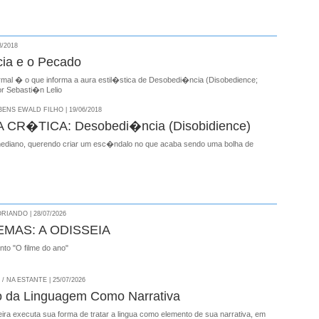
8/2018
ia e o Pecado
ormal � o que informa a aura estil�stica de Desobedi�ncia (Disobedience;
por Sebasti�n Lelio
NS EWALD FILHO | 19/06/2018
CR�TICA: Desobedi�ncia (Disobidience)
 mediano, querendo criar um esc�ndalo no que acaba sendo uma bolha de
RIANDO | 28/07/2026
EMAS: A ODISSEIA
onto "O filme do ano"
 NA ESTANTE | 25/07/2026
o da Linguagem Como Narrativa
ira executa sua forma de tratar a lingua como elemento de sua narrativa, em