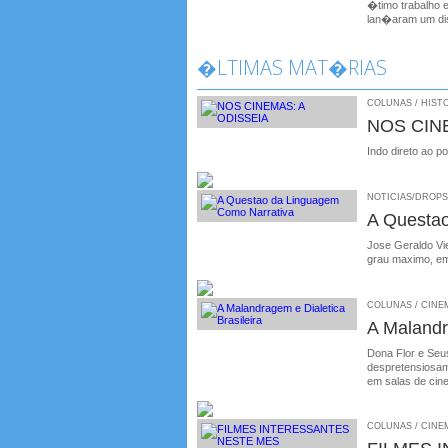
�timo trabalho 
lan�aram um dis
�LTIMAS MAT�RIAS
COLUNAS / HISTO
NOS CIN
Indo direto ao p
NOTICIAS/DROPS /
A Questa
Jose Geraldo Vie
grau maximo, em
COLUNAS / CINEMA
A Malandr
Dona Flor e Seus
despretensiosame
em salas de cin
COLUNAS / CINEM