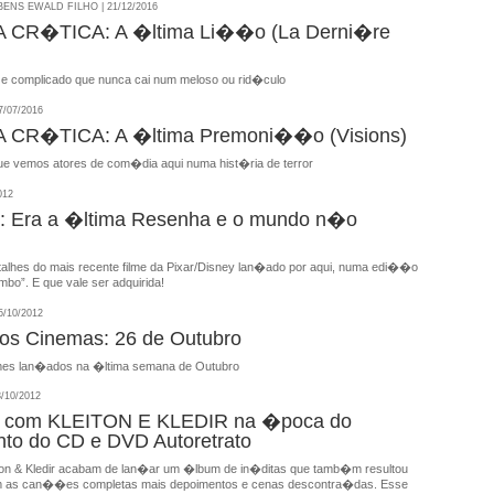
NS EWALD FILHO | 21/12/2016
CR�TICA: A �ltima Li��o (La Derni�re
 e complicado que nunca cai num meloso ou rid�culo
/07/2016
CR�TICA: A �ltima Premoni��o (Visions)
e vemos atores de com�dia aqui numa hist�ria de terror
012
 Era a �ltima Resenha e o mundo n�o
lhes do mais recente filme da Pixar/Disney lan�ado por aqui, numa edi��o
bo”. E que vale ser adquirida!
/10/2012
nos Cinemas: 26 de Outubro
mes lan�ados na �ltima semana de Outubro
/10/2012
ta com KLEITON E KLEDIR na �poca do
to do CD e DVD Autoretrato
on & Kledir acabam de lan�ar um �lbum de in�ditas que tamb�m resultou
as can��es completas mais depoimentos e cenas descontra�das. Esse