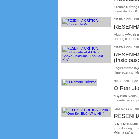
Tremor (Strong m
alvorada do XXI
CINEMA COM RUBE
RESENHA 
Alguns v�o rir 
humor, o espect
CINEMA COM RUBE
RESENHA 
(Insidious
Logicamente n�o
filme sozinho! M
NA ESTANTE | 04/
O Remoto
A �ltima Aldeia 
voltada para o jo
CINEMA COM RUBE
RESENHA 
N�o � obviamen
ir muito longe,
�ltima safra