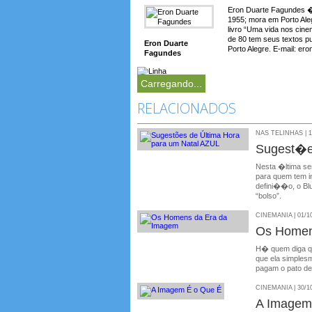
Eron Duarte Fagundes � 
1955; mora em Porto Aleg
livro “Uma vida nos cin
de 80 tem seus textos p
Eron Duarte
Porto Alegre. E-mail: e
Fagundes
Carregando...
RELACIONADOS
NAS TELINHAS | 1
Sugest�e
Nesta �ltima se
para quem tem i
defini��o, o Bl
“bolso”.
CINEMANIA | 01/1
Os Homen
H� quem diga qu
que ela simples
pagam o pato de
CINEMANIA | 30/1
A Imagem