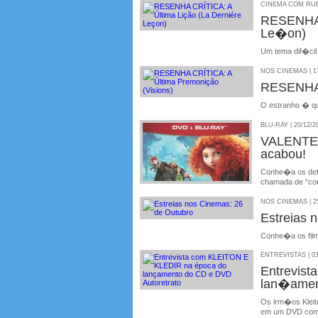
CINEMA COM RUBE
RESENHA 
Le�on)
Um tema dif�cil
NOS CINEMAS | 17
RESENHA 
O estranho � qu
BLU-RAY | 20/12/2
VALENTE:
acabou!
Conhe�a os deta
chamada de “com
NOS CINEMAS | 25
Estreias 
Conhe�a os fil
ENTREVISTAS | 03
Entrevis
lan�amen
Os irm�os Kleit
em um DVD com 