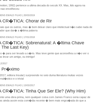
otion; 1992) pertence a ultima decada do seculo XX. Mas, lido agora na
, nao envelheceu
NS EWALD FILHO | 20/03/2019
CR�TICA: Chorar de Rir
mais que os outros, mas � bom deixar claro que intelectual n�o sabe nada de
ador que dar� a �ltima palavra
NS EWALD FILHO | 17/01/2018
CR�TICA: Sobrenatural: A �ltima Chave
: The Last Key)
 � para ser levado a s�rio. Mas teve gente que aconselhou a n�o ver o
as levar um amigo, ou inimigo!
12/2017
 Pr�ximo
(2017; editora Insular) surpreende no seio duma literatura muitas vezes
rnal�stico e o trivial
NS EWALD FILHO | 13/03/2017
CR�TICA: Tinha Que Ser Ele? (Why Him)
te uma obra-prima, nem qualquer coisa com James Franco seria capaz de
 mas ainda assim esta com�dia recente � bem mais engra�ada do que a