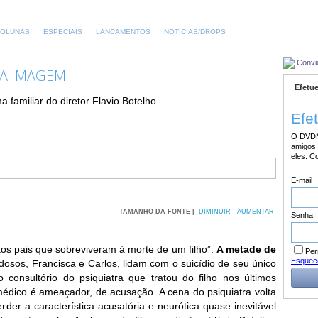
OLUNAS
ESPECIAIS
LANCAMENTOS
NOTICIAS/DROPS
Convi
MA IMAGEM
Efetue
familiar do diretor Flavio Botelho
Efe
O DVDM
amigos 
eles. C
E-mail
TAMANHO DA FONTE |
DIMINUIR
AUMENTAR
Senha
 aos pais que sobreviveram à morte de um filho”.
A metade de
Per
Esquec
osos, Francisca e Carlos, lidam com o suicídio de seu único
o consultório do psiquiatra que tratou do filho nos últimos
édico é ameaçador, de acusação. A cena do psiquiatra volta
der a característica acusatória e neurótica quase inevitável