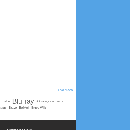
usar busca
Blu-ray
n
bebê
A Ameaça de Electro
surge
Bravo
Bel Ami
Bruce Willis