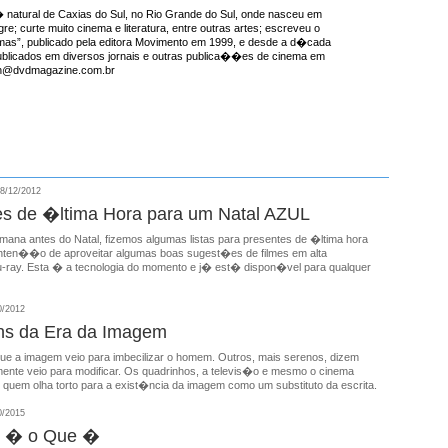
natural de Caxias do Sul, no Rio Grande do Sul, onde nasceu em
re; curte muito cinema e literatura, entre outras artes; escreveu o
emas”, publicado pela editora Movimento em 1999, e desde a d�cada
ublicados em diversos jornais e outras publica��es de cinema em
ron@dvdmagazine.com.br
8/12/2012
s de �ltima Hora para um Natal AZUL
mana antes do Natal, fizemos algumas listas para presentes de �ltima hora
nten��o de aproveitar algumas boas sugest�es de filmes em alta
u-ray. Esta � a tecnologia do momento e j� est� dispon�vel para qualquer
0/2012
s da Era da Imagem
e a imagem veio para imbecilizar o homem. Outros, mais serenos, dizem
mente veio para modificar. Os quadrinhos, a televis�o e mesmo o cinema
 quem olha torto para a exist�ncia da imagem como um substituto da escrita.
0/2015
 � o Que �