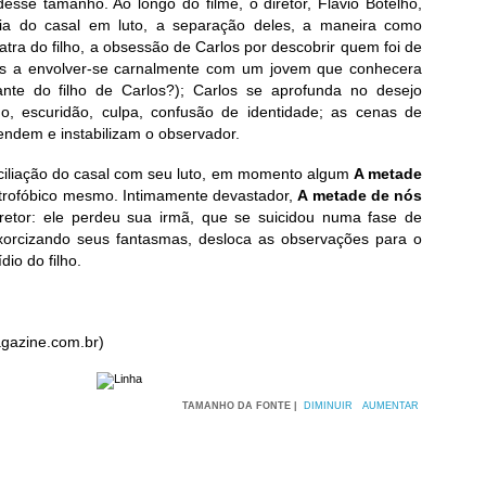
sse tamanho. Ao longo do filme, o diretor, Flávio Botelho,
a do casal em luto, a separação deles, a maneira como
atra do filho, a obsessão de Carlos por descobrir quem foi de
los a envolver-se carnalmente com um jovem que conhecera
nte do filho de Carlos?); Carlos se aprofunda no desejo
, escuridão, culpa, confusão de identidade; as cenas de
endem e instabilizam o observador.
ciliação do casal com seu luto, em momento algum
A metade
ustrofóbico mesmo. Intimamente devastador,
A metade de nós
retor: ele perdeu sua irmã, que se suicidou numa fase de
xorcizando seus fantasmas, desloca as observações para o
io do filho.
gazine.com.br)
TAMANHO DA FONTE |
DIMINUIR
AUMENTAR