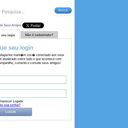
Buscar
>>Avan�ada
de Seus Amigos
Não é cadastrado?
 seu login
tue seu login
agazine mant�m voc� conectado aos seus
e atualizado sobre tudo o que acontece com
ompartilhe, comente e convide seus amigos!
manecer Logado
eu sua senha?
LOGIN