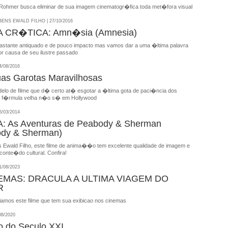
Rohmer busca eliminar de sua imagem cinematogr�fica toda met�fora visual
NS EWALD FILHO | 27/10/2016
 CR�TICA: Amn�sia (Amnesia)
astante antiquado e de pouco impacto mas vamos dar a uma �ltima palavra
or causa de seu ilustre passado
4/08/2016
as Garotas Maravilhosas
delo de filme que d� certo at� esgotar a �ltima gota de paci�ncia dos
 f�rmula velha n�o s� em Hollywood
/03/2014
 As Aventuras de Peabody & Sherman
ody & Sherman)
Ewald Filho, este filme de anima��o tem excelente qualidade de imagem e
nte�do cultural. Confira!
/08/2023
EMAS: DRACULA A ULTIMA VIAGEM DO
R
iamos este filme que tem sua exibicao nos cinemas
08/2020
 do Seculo XXI