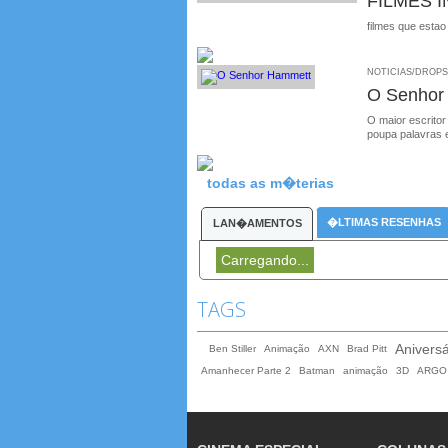
FILMES 
filmes que estao
NOTICIAS/DROPS /
O Senhor
O maior escritor
poupa palavras 
todas as m�terias
�LTIMAS RESENHAS
LAN�AMENTOS
Carregando...
TAGS
Aniversá
Ben Stiller
Animação
AXN
Brad Pitt
Amanhecer Parte 2
Batman
animação
3D
ARGO