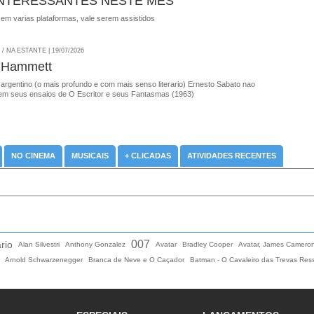
INTERESSANTES NESTE MES
 em varias plataformas, vale serem assistidos
 NA ESTANTE | 19/07/2026
 Hammett
 argentino (o mais profundo e com mais senso literario) Ernesto Sabato nao
em seus ensaios de O Escritor e seus Fantasmas (1963)
NO CINEMA
MUSICAIS
+ CLICADAS
ATIVIDADES RECENTES
007
rio
Alan Silvestri
Anthony Gonzalez
Avatar
Bradley Cooper
Avatar, James Camero
Arnold Schwarzenegger
Branca de Neve e O Caçador
Batman - O Cavaleiro das Trevas Res