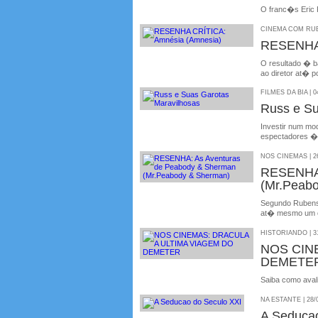
O franc�s Eric 
CINEMA COM RUBE
RESENHA
O resultado � b
ao diretor at� p
FILMES DA BIA | 0
Russ e Su
Investir num mo
espectadores �
NOS CINEMAS | 26
RESENHA:
(Mr.Peab
Segundo Rubens 
at� mesmo um co
HISTORIANDO | 31
NOS CIN
DEMETE
Saiba como aval
NA ESTANTE | 28/
A Seducao