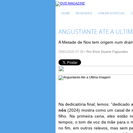
HOME
RESENHAS
CINEMA ESPECIAL
C
ANGUSTIANTE ATE A ULTI
A Metade de Nos tem origem num drama 
29/01/2025 07:38
•
Por Eron Duarte Fagundes
Na dedicatória final, lemos: “dedicado
nós
(2024) mostra como um casal de id
filho. Na primeira cena, eles estão n
tempos; o tom de voz da mãe para o m
no fim, em outros relevos, mas sem per