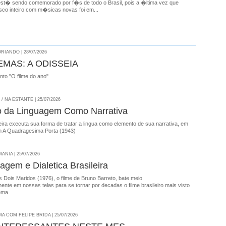
est� sendo comemorado por f�s de todo o Brasil, pois a �ltima vez que
co inteiro com m�sicas novas foi em...
RIANDO | 28/07/2026
EMAS: A ODISSEIA
onto "O filme do ano"
 NA ESTANTE | 25/07/2026
o da Linguagem Como Narrativa
ira executa sua forma de tratar a lingua como elemento de sua narrativa, em
 A Quadragesima Porta (1943)
NIA | 25/07/2026
agem e Dialetica Brasileira
 Dois Maridos (1976), o filme de Bruno Barreto, bate meio
nte em nossas telas para se tornar por decadas o filme brasileiro mais visto
ema
A COM FELIPE BRIDA | 25/07/2026