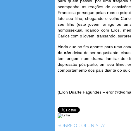
para quem passou por uma tragédia de
acompanha as reações de convivênci
Francisca persegue pelas ruas o psiqui
fato seu filho, chegando o velho Car
seu filho (este jovem: amigo ou ama
homossexual, lidando com Eros, medo
Carlos com o jovem, transando, surpre
Ainda que no fim aponte para uma con
de nós
deixa de ser angustiante, cla
tem origem num drama familiar do di
depressão pós-parto; em seu filme, e
comportamento dos pais diante do suicíd
(Eron Duarte Fagundes – eron@dvdma
SOBRE O COLUNISTA: