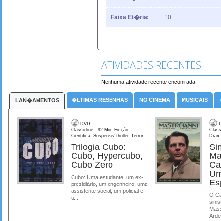
Faixa Et�ria:
10
ATIVIDADES RECENTES
Nenhuma atividade recente encontrada.
�LTIMAS RESENHAS
NO CINEMA
MUSICAIS
LAN�AMENTOS
DVD
D
Classicline - 92 Min. Ficção
Class
Cientifica, Suspense/Thriller, Terror
Dram
Trilogia Cubo:
Si
Cubo, Hypercubo,
Ma
Cubo Zero
Ca
Um
Cubo: Uma estudante, um ex-
Es
presidiário, um engenheiro, uma
assistente social, um policial e
O Ca
u...
sinis
Mass
Ardea