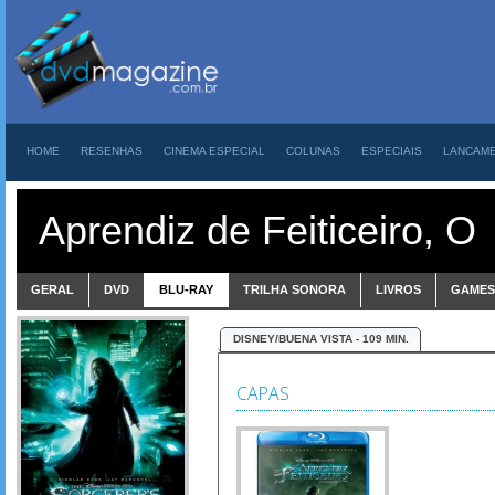
HOME
RESENHAS
CINEMA ESPECIAL
COLUNAS
ESPECIAIS
LANCAM
Aprendiz de Feiticeiro, O
GERAL
DVD
BLU-RAY
TRILHA SONORA
LIVROS
GAMES
DISNEY/BUENA VISTA - 109 MIN.
CAPAS