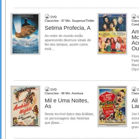
DVD
D
Classicline - 97 Min. Suspense/Thriller
Class
Comé
Setima Profecia, A
Ant
Ao redor do mundo estão
Mc
aparecendo diversos sinais do
Ac
fim dos tempos, assim como
Ou
está ...
Flore
Field
MacL
Olymp
DVD
D
Classicline - 86 Min. Aventura
Class
Mil e Uma Noites,
Al
As
La
Neste incrível épico das Arábias,
Jon 
os personagens das histórias
estre
que j&aac...
aven
gran.