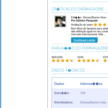
CR�TICAS DO DVDMAGAZINE
Edi��o: Disney/Buena Vista - 
Por Edinho Pasquale
Avaliação do autor:
Bom filme de fantasia para ado
alta definição igual no seu con
mercado internacional. Não ...
Continuar Lendo
AVALIA��O DO DVDMAGAZINE
IMAGEM
SOM
EX
DADOS T�CNICOS
Dados
Informa��es
Dura��o:
109
Distribuidora:
Disney/Buena Vista