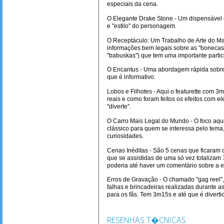
especiais da cena.
O Elegante Drake Stone - Um dispensável c
e "estilo" do personagem.
O Receptáculo: Um Trabalho de Arte do Mal 
informações bem legais sobre as "bonecas 
"babuskas") que tem uma importante partic
O Encantus - Uma abordagem rápida sobre 
que é informativo.
Lobos e Filhotes - Aqui o featurette com 3m
reais e como foram feitos os efeitos com e
"diverte".
O Carro Mais Legal do Mundo - O foco aqui
clássico para quem se interessa pelo tem
curiosidades.
Cenas Inéditas - São 5 cenas que ficaram de
que se assistidas de uma só vez totalizam
poderia até haver um comentário sobre a e
Erros de Gravação - O chamado "gag reel", 
falhas e brincadeiras realizadas durante a
para os fãs. Tem 3m15s e até que é diverti
RESENHAS T�CNICAS