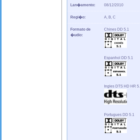
Lan�amento:
08/12/2010
Regi�o:
A, B, C
Formato de
Chines DD 5.1
�udio:
Espanhol DD 5.1
Ingles DTS HD HR 5
Portugues DD 5.1