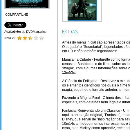
COMPARTILHE
EXTRAS
Avalia��o do DVDMagazine
Nota 2,8
Antes do menu inicial são apresentados os t
O Legado" e "Secretariat", legendados e/o
em HD e são também legendados:.
Mágica na Cidade - Featurette com o forma
cenas de Bastidores e do filme, sobre as 
"magia", com algumas informações sobre 
12m53s.
A Ciência da Feitiçaria - Desta vez o min
os elementos científicos nos quais o filme
magia, seguindo o formato anterior, tem um
Fazendo a Mágica Real - O tema deste featu
especiais, com detalhes bem legais e info
Fantasia: Reinventando um Clássico - Um 
aqui: a animação original, "Fantasia", um
Disney, que serviu de "inspiração" para este
10m14s tem depoimentos interessantes e cu
cena, a do Mickey como aprendiz, recheado