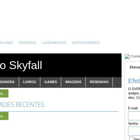
OLUNAS
ESPECIAIS
LANCAMENTOS
NOTICIAS/DROPS
Convi
o Skyfall
Efetue
Efe
 SONORA
LIVROS
GAMES
IMAGENS
RESENHAS
O DVDM
o...
amigos 
eles. C
DADES RECENTES
E-mail
o...
Senha
Per