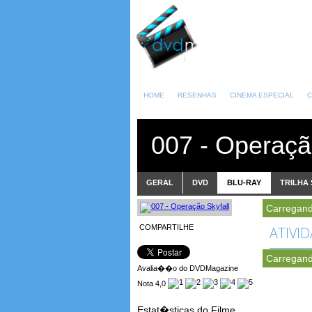
HOME
RESENHAS
CINEMA ESPECIAL
C
007 - Operaçã
GERAL
DVD
BLU-RAY
TRILHA
Carregand
COMPARTILHE
ATIVI
Carregand
Avalia��o do DVDMagazine
Nota 4,0
Estat�sticas do Filme