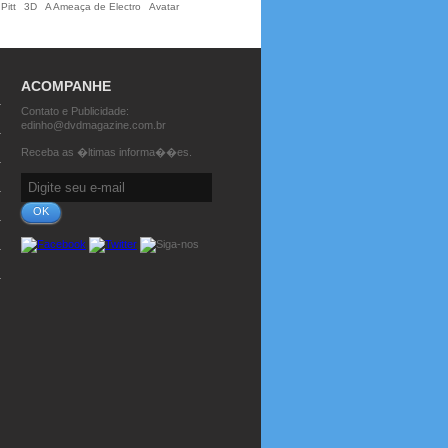
Pitt
3D
A Ameaça de Electro
Avatar
ACOMPANHE
Contato e Publicidade:
edinho@dvdmagazine.com.br
Receba as �ltimas informa��es.
OK