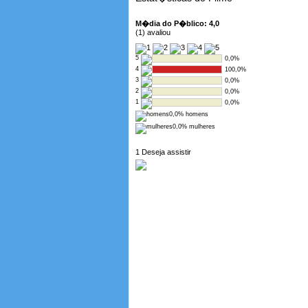
M�dia do P�blico: 4,0
(1) avaliou
5
0,0%
4
100,0%
3
0,0%
2
0,0%
1
0,0%
0,0% homens
0,0% mulheres
1 Deseja assistir