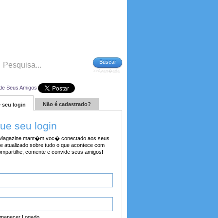
Buscar
>>Avan�ada
de Seus Amigos
Não é cadastrado?
 seu login
tue seu login
agazine mant�m voc� conectado aos seus
e atualizado sobre tudo o que acontece com
ompartilhe, comente e convide seus amigos!
manecer Logado