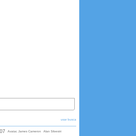
usar busca
07
Avatar, James Cameron
Alan Silvestri