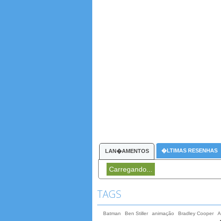
�LTIMAS RESENHAS
LAN�AMENTOS
Carregando...
TAGS
Batman
Ben Stiller
animação
Bradley Cooper
A