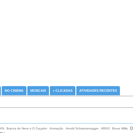
NO CINEMA
MUSICAIS
+ CLICADAS
ATIVIDADES RECENTES
0
XN
Branca de Neve e O Caçador
Animação
Arnold Schwarzenegger
ARGO
Bruce Willis