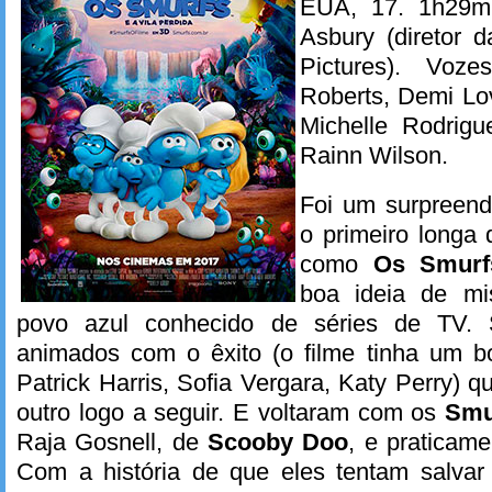
EUA, 17. 1h29mi
Asbury (diretor 
Pictures). Voze
Roberts, Demi Lo
Michelle Rodrigu
Rainn Wilson.
Foi um surpreend
o primeiro longa
como
Os Smurf
boa ideia de mi
povo azul conhecido de séries de TV. 
animados com o êxito (o filme tinha um 
Patrick Harris, Sofia Vergara, Katy Perry) q
outro logo a seguir. E voltaram com os
Smu
Raja Gosnell, de
Scooby Doo
, e praticam
Com a história de que eles tentam salvar