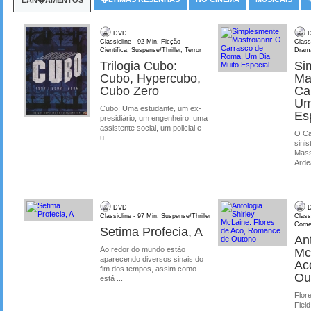
DVD
D
Classicline - 92 Min. Ficção
Class
Cientifica, Suspense/Thriller, Terror
Dram
Trilogia Cubo:
Si
Cubo, Hypercubo,
Ma
Cubo Zero
Ca
Um
Cubo: Uma estudante, um ex-
Es
presidiário, um engenheiro, uma
assistente social, um policial e
O Ca
u...
sinis
Mass
Ardea
DVD
D
Classicline - 97 Min. Suspense/Thriller
Class
Comé
Setima Profecia, A
Ant
Ao redor do mundo estão
Mc
aparecendo diversos sinais do
Ac
fim dos tempos, assim como
Ou
está ...
Flore
Field