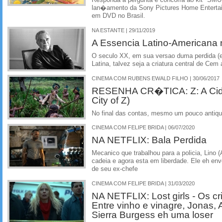
Responda a pergunta e concorra ao kit "
lan�amento da Sony Pictures Home Enterta
em DVD no Brasil.
NA ESTANTE | 29/11/2019
A Essencia Latino-Americana
O seculo XX, em sua versao duma perdida (e 
Latina, talvez seja a criatura central de Cem
CINEMA COM RUBENS EWALD FILHO | 30/06/2017
RESENHA CR�TICA: Z: A Cida
City of Z)
No final das contas, mesmo um pouco antiqu
CINEMA COM FELIPE BRIDA | 06/07/2020
NA NETFLIX: Bala Perdida
Mecanico que trabalhou para a policia, Lino 
cadeia e agora esta em liberdade. Ele eh env
de seu ex-chefe
CINEMA COM FELIPE BRIDA | 31/03/2020
NA NETFLIX: Lost girls - Os c
Entre vinho e vinagre, Jonas, 
Sierra Burgess eh uma loser