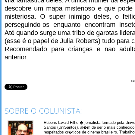
vila fantástica deles. A única mulher da espé
descobre um mapa misterioso e que pode le
misteriosa. O super inimigo deles, o feit
perseguindo-os enquanto encontram inseto
Até quando surge uma tribo de garotas lider
(esse é o papel de Julia Roberts) tudo para ce
Recomendado para crianças e não adult
anterior.
TA
SOBRE O COLUNISTA:
Rubens Ewald Filho � jornalista formado pela Univ
Santos (UniSantos), al�m de ser o mais conhecido
respeitados cr�ticos de cinema brasileiro. Trabal