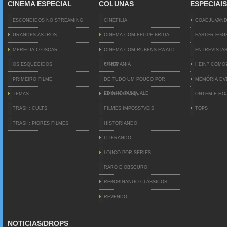
CINEMA ESPECIAL
COLUNAS
ESPECIAIS
ESCONDIDOS NO STREAMING
CINEFILIA
COADJUVAN
GRANDES ASTROS
CINEMA COM FELIPE BRIDA
EASTER EGG
MERECIA O OSCAR
CINEMA COM RUBENS EWALD
ENTREVISTA
FILHO
OS ESQUECIDOS
CINEMANIA
HEIN? COMO
PRIMEIRO FILME
DE TUDO UM POUCO POR
MEMÓRIA D
EDINHO PASQUALE
TEMAS
FILMES DA BIA
ONTEM E HO
TRASH: CULTS
FILMES IMPOSS?VEIS
TOPS
TRASH: PIORES FILMES
HISTORIANDO
LITERANDO
LOUCO POR SERIES
RARO E OBSCURO
REBOBINANDO CLÁSSICOS
REVENDO
NOTICIAS/DROPS