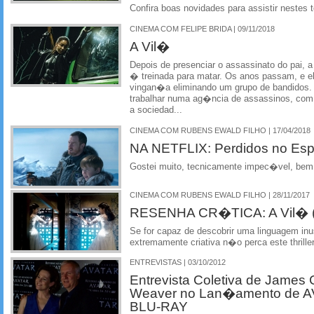
Confira boas novidades para assistir neste
CINEMA COM FELIPE BRIDA | 09/11/2018
A Vil�
Depois de presenciar o assassinato do pai, 
� treinada para matar. Os anos passam, e e
vingan�a eliminando um grupo de bandidos.
trabalhar numa ag�ncia de assassinos, com 
a sociedad...
CINEMA COM RUBENS EWALD FILHO | 17/04/2018
NA NETFLIX: Perdidos no Esp
Gostei muito, tecnicamente impec�vel, bem 
CINEMA COM RUBENS EWALD FILHO | 28/11/2017
RESENHA CR�TICA: A Vil� (
Se for capaz de descobrir uma linguagem i
extremamente criativa n�o perca este thrille
ENTREVISTAS | 03/10/2012
Entrevista Coletiva de James
Weaver no Lan�amento de 
BLU-RAY