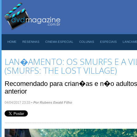
HOME
RESENHAS
CINEMA ESPECIAL
COLUNAS
ESPECIAIS
LANCAM
LAN�AMENTO: OS SMURFS E A VI
(SMURFS: THE LOST VILLAGE)
Recomendado para crian�as e n�o adultos
anterior
04/04/2017 23:33
•
Por Rubens Ewald Filho