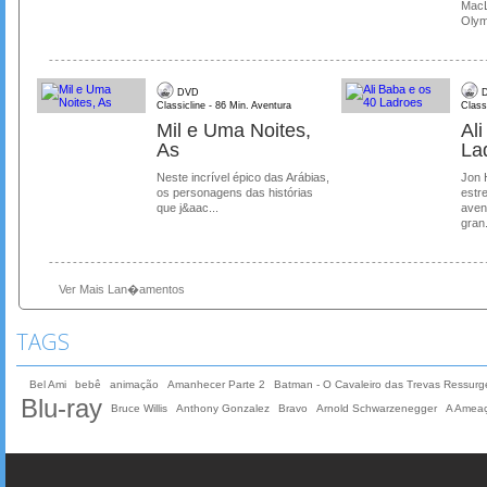
MacL
Olymp
DVD
D
Classicline - 86 Min. Aventura
Class
Mil e Uma Noites,
Al
As
La
Neste incrível épico das Arábias,
Jon 
os personagens das histórias
estre
que j&aac...
aven
gran.
Ver Mais Lan�amentos
TAGS
Bel Ami
bebê
animação
Amanhecer Parte 2
Batman - O Cavaleiro das Trevas Ressurg
Blu-ray
Bruce Willis
Anthony Gonzalez
Bravo
Arnold Schwarzenegger
A Ameaç