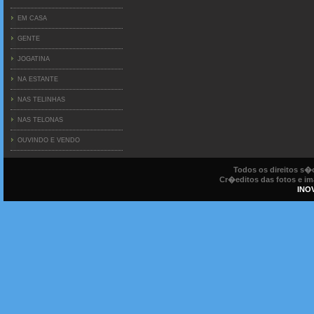
EM CASA
GENTE
JOGATINA
NA ESTANTE
NAS TELINHAS
NAS TELONAS
OUVINDO E VENDO
Todos os direitos s
Cr�editos das fotos e ima
INO