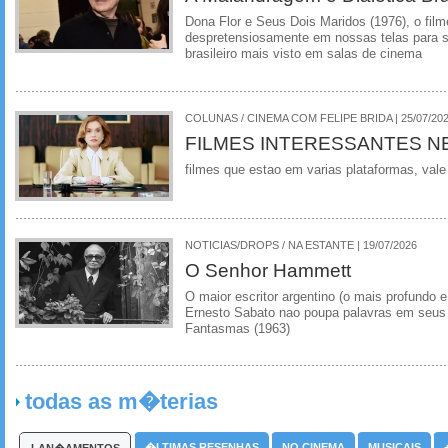
Dona Flor e Seus Dois Maridos (1976), o film
despretensiosamente em nossas telas para se
brasileiro mais visto em salas de cinema
COLUNAS / CINEMA COM FELIPE BRIDA | 25/07/20
FILMES INTERESSANTES N
filmes que estao em varias plataformas, vale
NOTICIAS/DROPS / NA ESTANTE | 19/07/2026
O Senhor Hammett
O maior escritor argentino (o mais profundo e
Ernesto Sabato nao poupa palavras em seus 
Fantasmas (1963)
todas as m�terias
�LTIMAS RESENHAS
NO CINEMA
MUSICAIS
LAN�AMENTOS