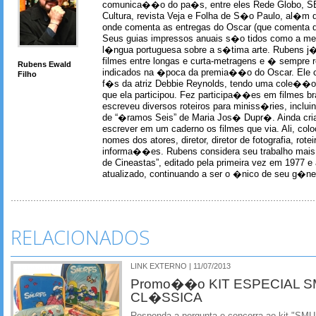
comunica��o do pa�s, entre eles Rede Globo, S
Cultura, revista Veja e Folha de S�o Paulo, al�m 
onde comenta as entregas do Oscar (que comenta 
Seus guias impressos anuais s�o tidos como a me
l�ngua portuguesa sobre a s�tima arte. Rubens j� 
filmes entre longas e curta-metragens e � sempre re
Rubens Ewald
indicados na �poca da premia��o do Oscar. Ele c
Filho
f�s da atriz Debbie Reynolds, tendo uma cole��o 
que ela participou. Fez participa��es em filmes br
escreveu diversos roteiros para miniss�ries, incl
de “�ramos Seis” de Maria Jos� Dupr�. Ainda c
escrever em um caderno os filmes que via. Ali, col
nomes dos atores, diretor, diretor de fotografia, rotei
informa��es. Rubens considera seu trabalho mais 
de Cineastas”, editado pela primeira vez em 1977 e 
atualizado, continuando a ser o �nico de seu g�ner
RELACIONADOS
LINK EXTERNO | 11/07/2013
Promo��o KIT ESPECIAL S
CL�SSICA