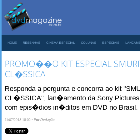
HOME
RESENHAS
CINEMA ESPECIAL
COLUNAS
ESPECIAIS
LANCAM
PROMO��O KIT ESPECIAL SMURF
CL�SSICA
Responda a pergunta e concorra ao kit "
CL�SSICA", lan�amento da Sony Pictures
com epis�dios in�ditos em DVD no Brasil.
11/07/2013 18:02
•
Por Redação