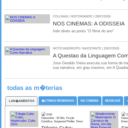
COLUNAS / HISTORIANDO | 28/07/2026
NOS CINEMAS: A ODISSEIA
Indo direto ao ponto "O filme do ano"
NOTICIAS/DROPS / NA ESTANTE | 25/07/2026
A Questao da Linguagem Como
Jose Geraldo Vieira executa sua forma de tr
sua narrativa, em grau maximo, em A Quadra
todas as m�terias
�LTIMAS RESENHAS
NO CINEMA
MUSICAIS
LAN�AMENTOS
DVD
D
Classicline - 92 Min. Ficção
Class
Cientifica, Suspense/Thriller, Terror
Dram