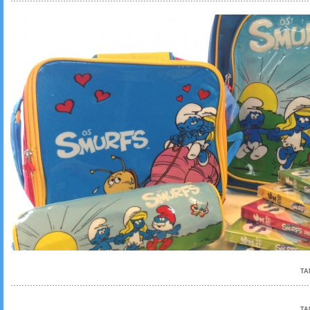
TA
TA