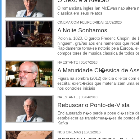
O Sexo e a Afeicao
O romancista ingles Ian McEwan nao altera m
classica em seus relatos
CINEMA COM FELIPE BRIDA | 11/09/2020
A Noite Sonhamos
Polonia, 1820. O garoto Frederic Chopin, de
ninguem, gra?as aos ensinamentos que receb
Rapidamente torna-se notorio pela Europa, 
compositores de musica classica de todos o
NA ESTANTE | 30/07/2018
A Maturidade Cl�ssica de Assi
Figura na sombra (2012) delicia o leitor com
escrita: exerc�cios que materializam uma es
nos controles iniciais
NA ESTANTE | 03/04/2018
Rebuscar o Ponto-de-Vista
Enclausurado n�o perde a pose cl�ssica d
estabelecer as transforma��es de pontos-d
Kafka
NOS CINEMAS | 16/02/2016