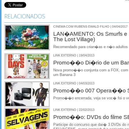
RELACIONADOS
CINEMA COM RUBENS EWALD FILHO | 04/04/2017
LAN�AMENTO: Os Smurfs e a 
The Lost Village)
Recomendado para crian�as e n�o adultos c
LINK EXTERNO | 19/04/2013
Promo��o Di�rio de um Ba
Nova promo��o conjunta com a FOX, com b
um Banana 3
LINK EXTERNO | 04/03/2013
Promo��o 007 Opera��o Sk
Promo��o encerrada, veja se voc� foi o v
LINK EXTERNO | 22/02/2013
Promo��o: DVDs do filme 
Participe do concurso que dar� 3 DVDs do n