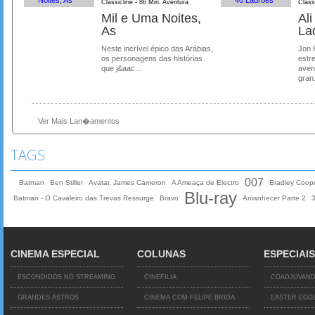
Classicline - 86 Min. Aventura
Class
Mil e Uma Noites,
Al
As
La
Neste incrível épico das Arábias,
Jon 
os personagens das histórias
estre
que j&aac...
aven
gran.
Ver Mais Lan�amentos
TAGS
007
Batman
Ben Stiller
Avatar, James Cameron
A Ameaça de Electro
Bradley Coop
Blu-ray
Batman - O Cavaleiro das Trevas Ressurge
Bravo
Amanhecer Parte 2
CINEMA ESPECIAL
COLUNAS
ESPECIAIS
ESCONDIDOS NO STREAMING
CINEFILIA
COADJUVAN
GRANDES ASTROS
CINEMA COM FELIPE BRIDA
EASTER EGG