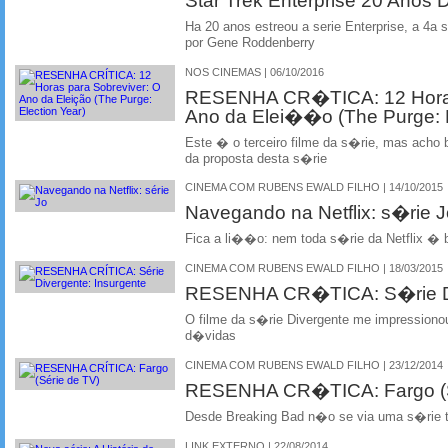
Ha 20 anos estreou a serie Enterprise, a 4a s
por Gene Roddenberry
NOS CINEMAS | 06/10/2016
RESENHA CR�TICA: 12 Horas 
Ano da Elei��o (The Purge: E
Este � o terceiro filme da s�rie, mas acho
da proposta desta s�rie
CINEMA COM RUBENS EWALD FILHO | 14/10/2015
Navegando na Netflix: s�rie J
Fica a li��o: nem toda s�rie da Netflix � 
CINEMA COM RUBENS EWALD FILHO | 18/03/2015
RESENHA CR�TICA: S�rie Div
O filme da s�rie Divergente me impressiono
d�vidas
CINEMA COM RUBENS EWALD FILHO | 23/12/2014
RESENHA CR�TICA: Fargo (S
Desde Breaking Bad n�o se via uma s�rie t�
LINK EXTERNO | 22/08/2014