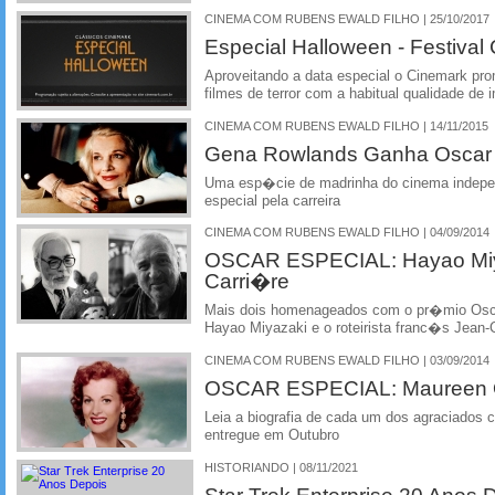
CINEMA COM RUBENS EWALD FILHO | 25/10/2017
Especial Halloween - Festival
Aproveitando a data especial o Cinemark pr
filmes de terror com a habitual qualidade de
CINEMA COM RUBENS EWALD FILHO | 14/11/2015
Gena Rowlands Ganha Oscar 
Uma esp�cie de madrinha do cinema indepe
especial pela carreira
CINEMA COM RUBENS EWALD FILHO | 04/09/2014
OSCAR ESPECIAL: Hayao Miy
Carri�re
Mais dois homenageados com o pr�mio Oscar
Hayao Miyazaki e o roteirista franc�s Jean-
CINEMA COM RUBENS EWALD FILHO | 03/09/2014
OSCAR ESPECIAL: Maureen
Leia a biografia de cada um dos agraciados 
entregue em Outubro
HISTORIANDO | 08/11/2021
Star Trek Enterprise 20 Anos 