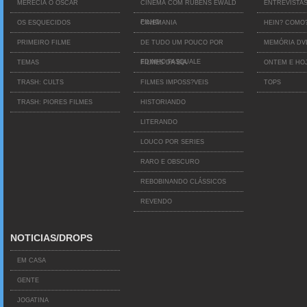
MERECIA O OSCAR
CINEMA COM RUBENS EWALD
ENTREVISTA
FILHO
OS ESQUECIDOS
CINEMANIA
HEIN? COMO
PRIMEIRO FILME
DE TUDO UM POUCO POR
MEMÓRIA D
EDINHO PASQUALE
TEMAS
FILMES DA BIA
ONTEM E HO
TRASH: CULTS
FILMES IMPOSS?VEIS
TOPS
TRASH: PIORES FILMES
HISTORIANDO
LITERANDO
LOUCO POR SERIES
RARO E OBSCURO
REBOBINANDO CLÁSSICOS
REVENDO
NOTICIAS/DROPS
EM CASA
GENTE
JOGATINA