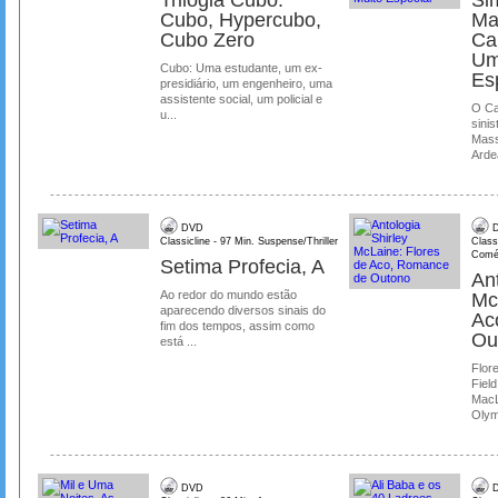
Trilogia Cubo:
Si
Cubo, Hypercubo,
Ma
Cubo Zero
Ca
Um
Cubo: Uma estudante, um ex-
Es
presidiário, um engenheiro, uma
assistente social, um policial e
O Ca
u...
sinis
Mass
Ardea
DVD
D
Classicline - 97 Min. Suspense/Thriller
Class
Comé
Setima Profecia, A
Ant
Ao redor do mundo estão
Mc
aparecendo diversos sinais do
Ac
fim dos tempos, assim como
Ou
está ...
Flore
Field
MacL
Olymp
DVD
D