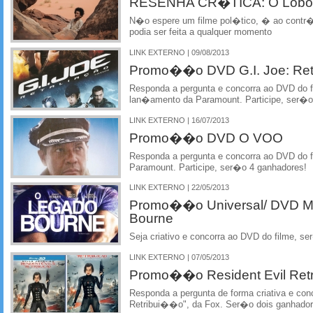
RESENHA CR�TICA: O Lobo d
N�o espere um filme pol�tico, � ao contr�
podia ser feita a qualquer momento
LINK EXTERNO | 09/08/2013
Promo��o DVD G.I. Joe: Re
Responda a pergunta e concorra ao DVD do f
lan�amento da Paramount. Participe, ser�o
LINK EXTERNO | 16/07/2013
Promo��o DVD O VOO
Responda a pergunta e concorra ao DVD do 
Paramount. Participe, ser�o 4 ganhadores!
LINK EXTERNO | 22/05/2013
Promo��o Universal/ DVD M
Bourne
Seja criativo e concorra ao DVD do filme, s
LINK EXTERNO | 07/05/2013
Promo��o Resident Evil Re
Responda a pergunta de forma criativa e conc
Retribui��o", da Fox. Ser�o dois ganhado