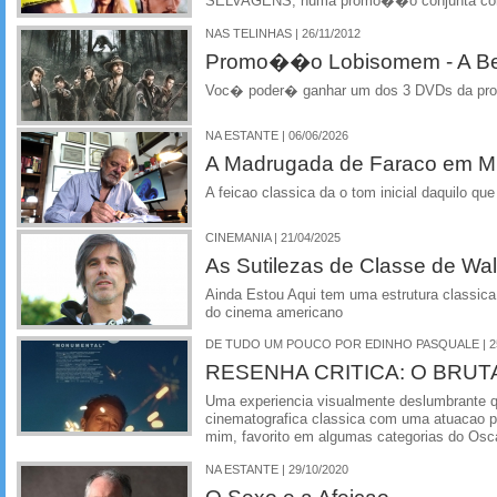
SELVAGENS, numa promo��o conjunta com
NAS TELINHAS | 26/11/2012
Promo��o Lobisomem - A Be
Voc� poder� ganhar um dos 3 DVDs da p
NA ESTANTE | 06/06/2026
A Madrugada de Faraco em M
A feicao classica da o tom inicial daquilo que
CINEMANIA | 21/04/2025
As Sutilezas de Classe de Wal
Ainda Estou Aqui tem uma estrutura classic
do cinema americano
DE TUDO UM POUCO POR EDINHO PASQUALE | 25
RESENHA CRITICA: O BRUTA
Uma experiencia visualmente deslumbrante 
cinematografica classica com uma atuacao p
mim, favorito em algumas categorias do Osca
NA ESTANTE | 29/10/2020