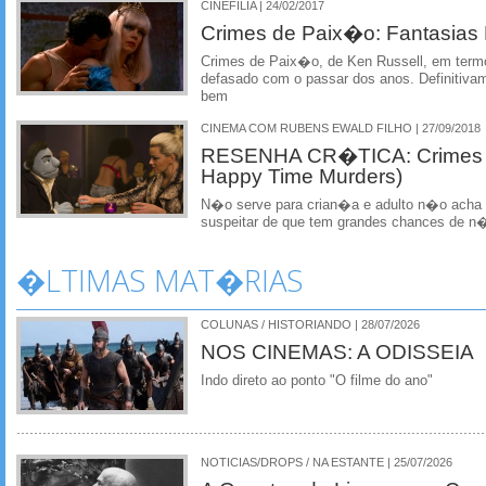
CINEFILIA | 24/02/2017
Crimes de Paix�o: Fantasias 
Crimes de Paix�o, de Ken Russell, em termo
defasado com o passar dos anos. Definitiva
bem
CINEMA COM RUBENS EWALD FILHO | 27/09/2018
RESENHA CR�TICA: Crimes 
Happy Time Murders)
N�o serve para crian�a e adulto n�o acha
suspeitar de que tem grandes chances de n�
�LTIMAS MAT�RIAS
COLUNAS / HISTORIANDO | 28/07/2026
NOS CINEMAS: A ODISSEIA
Indo direto ao ponto "O filme do ano"
NOTICIAS/DROPS / NA ESTANTE | 25/07/2026