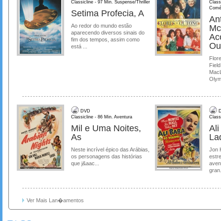
Classicline - 97 Min. Suspense/Thriller
Class
Comé
Setima Profecia, A
Ant
Ao redor do mundo estão
Mc
aparecendo diversos sinais do
Ac
fim dos tempos, assim como
Ou
está ...
Flore
Field
MacL
Olymp
DVD
D
Classicline - 86 Min. Aventura
Class
Mil e Uma Noites,
Al
As
La
Neste incrível épico das Arábias,
Jon 
os personagens das histórias
estre
que j&aac...
aven
gran.
Ver Mais Lan�amentos