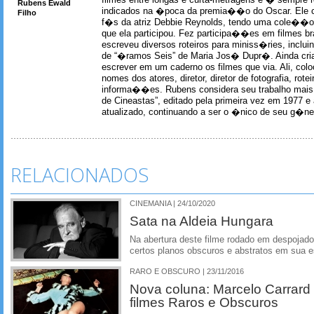
filmes entre longas e curta-metragens e � sempre re
Rubens Ewald
indicados na �poca da premia��o do Oscar. Ele c
Filho
f�s da atriz Debbie Reynolds, tendo uma cole��o 
que ela participou. Fez participa��es em filmes br
escreveu diversos roteiros para miniss�ries, incl
de “�ramos Seis” de Maria Jos� Dupr�. Ainda c
escrever em um caderno os filmes que via. Ali, col
nomes dos atores, diretor, diretor de fotografia, rotei
informa��es. Rubens considera seu trabalho mais 
de Cineastas”, editado pela primeira vez em 1977 e 
atualizado, continuando a ser o �nico de seu g�ner
RELACIONADOS
CINEMANIA | 24/10/2020
Sata na Aldeia Hungara
Na abertura deste filme rodado em despojado 
certos planos obscuros e abstratos em sua e
RARO E OBSCURO | 23/11/2016
Nova coluna: Marcelo Carrard
filmes Raros e Obscuros