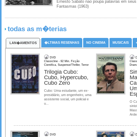
Ernesto Sabato nao poupa palavras em seus 
Fantasmas (1963)
todas as m�terias
�LTIMAS RESENHAS
NO CINEMA
MUSICAIS
LAN�AMENTOS
DVD
D
Classicline - 92 Min. Ficção
Class
Cientifica, Suspense/Thriller, Terror
Dram
Trilogia Cubo:
Si
Cubo, Hypercubo,
Ma
Cubo Zero
Ca
Um
Cubo: Uma estudante, um ex-
Es
presidiário, um engenheiro, uma
assistente social, um policial e
O Ca
u...
sinis
Mass
Ardea
DVD
D