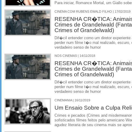
Para iniciar, Romance Mortal, um Giallo sobe
CINEMA COM RUBENS EWALD FILHO | 17/02/2019
RESENHA CR�TICA: Animais 
Crimes de Grandelwald (Fanta
Crimes of Grandelwald)
Dif�cil entender como um diretor experient
perder num filme t�o mal realizado, escuro
verdadeiro senso de humor
NOS CINEMAS | 14/11/2018
RESENHA CR�TICA: Animais 
Crimes de Grandelwald (Fanta
Crimes of Grandelwald)
Dif�cil entender como um diretor experient
perder num filme t�o mal realizado, escuro
verdadeiro senso de humor
CINEMANIA | 16/11/2019
Um Ensaio Sobre a Culpa Reli
Crimes e pecados (Crimes and misdemeanor
sofisticados filmes feitos pelo americano Wo
agudez literaria de seu cinema mais se apr