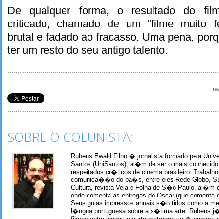
De qualquer forma, o resultado do film
criticado, chamado de um “filme muito f
brutal e fadado ao fracasso. Uma pena, por
ter um resto do seu antigo talento.
TA
SOBRE O COLUNISTA:
Rubens Ewald Filho � jornalista formado pela Univ
Santos (UniSantos), al�m de ser o mais conhecido
respeitados cr�ticos de cinema brasileiro. Trabal
comunica��o do pa�s, entre eles Rede Globo, S
Cultura, revista Veja e Folha de S�o Paulo, al�m 
onde comenta as entregas do Oscar (que comenta 
Seus guias impressos anuais s�o tidos como a me
l�ngua portuguesa sobre a s�tima arte. Rubens j� 