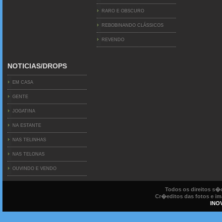
RARO E OBSCURO
REBOBINANDO CLÁSSICOS
REVENDO
NOTICIAS/DROPS
EM CASA
GENTE
JOGATINA
NA ESTANTE
NAS TELINHAS
NAS TELONAS
OUVINDO E VENDO
Todos os direitos s
Cr�editos das fotos e ima
INO