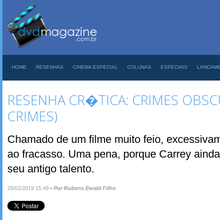
HOME
RESENHAS
CINEMA ESPECIAL
COLUNAS
ESPECIAIS
LANCAM
RESENHA CR�TICA: CRIMES OBSC
CRIMES)
Chamado de um filme muito feio, excessivam
ao fracasso. Uma pena, porque Carrey ainda
seu antigo talento.
28/02/2019 15:49
•
Por Rubens Ewald Filho