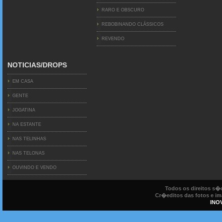
RARO E OBSCURO
REBOBINANDO CLÁSSICOS
REVENDO
NOTICIAS/DROPS
EM CASA
GENTE
JOGATINA
NA ESTANTE
NAS TELINHAS
NAS TELONAS
OUVINDO E VENDO
Todos os direitos s
Cr�editos das fotos e ima
INO