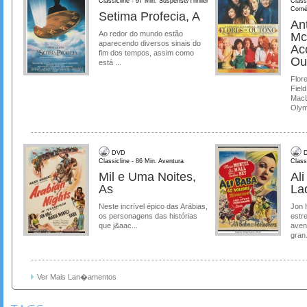
Classicline - 97 Min. Suspense/Thriller
Class
Comé
Setima Profecia, A
Ant
Ao redor do mundo estão
Mc
aparecendo diversos sinais do
Ac
fim dos tempos, assim como
Ou
está ...
Flore
Field
MacL
Olymp
DVD
D
Classicline - 86 Min. Aventura
Class
Mil e Uma Noites,
Al
As
La
Neste incrível épico das Arábias,
Jon 
os personagens das histórias
estre
que j&aac...
aven
gran.
Ver Mais Lan�amentos