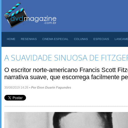
HOME
RESENHAS
CINEMA ESPECIAL
COLUNAS
ESPECIAIS
LANCAM
A SUAVIDADE SINUOSA DE FITZGE
O escritor norte-americano Francis Scott Fi
narrativa suave, que escorrega facilmente p
30/08/2019 14:26
•
Por Eron Duarte Fagundes