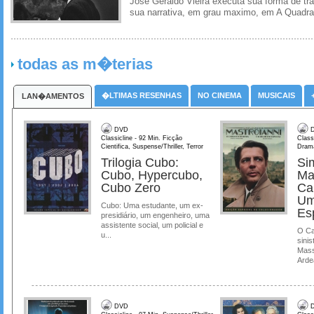
Jose Geraldo Vieira executa sua forma de tr
sua narrativa, em grau maximo, em A Quadra
todas as m�terias
�LTIMAS RESENHAS
NO CINEMA
MUSICAIS
LAN�AMENTOS
DVD
D
Classicline - 92 Min. Ficção
Class
Cientifica, Suspense/Thriller, Terror
Dram
Trilogia Cubo:
Si
Cubo, Hypercubo,
Ma
Cubo Zero
Ca
Um
Cubo: Uma estudante, um ex-
Es
presidiário, um engenheiro, uma
assistente social, um policial e
O Ca
u...
sinis
Mass
Ardea
DVD
D