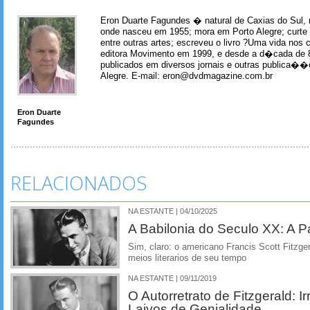
Eron Duarte Fagundes � natural de Caxias do Sul, 
onde nasceu em 1955; mora em Porto Alegre; curte m
entre outras artes; escreveu o livro ?Uma vida nos 
editora Movimento em 1999, e desde a d�cada de 
publicados em diversos jornais e outras publica�
Alegre. E-mail: eron@dvdmagazine.com.br
Eron Duarte
Fagundes
RELACIONADOS
NA ESTANTE | 04/10/2025
A Babilonia do Seculo XX: A Pa
Sim, claro: o americano Francis Scott Fitzge
meios literarios de seu tempo
NA ESTANTE | 09/11/2019
O Autorretrato de Fitzgerald: 
Laivos de Genialidade