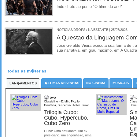
Indo direto ao ponto "O filme do ano"
NOTICIAS/DROPS / NA ESTANTE | 25/07/2026
A Questao da Linguagem Como
Jose Geraldo Vieira executa sua forma de tr
sua narrativa, em grau maximo, em A Quadra
todas as m�terias
�LTIMAS RESENHAS
NO CINEMA
MUSICAIS
LAN�AMENTOS
DVD
D
Classicline - 92 Min. Ficção
Class
Cientifica, Suspense/Thriller, Terror
Dram
Trilogia Cubo:
Si
Cubo, Hypercubo,
Ma
Cubo Zero
Ca
Um
Cubo: Uma estudante, um ex-
Es
presidiário, um engenheiro, uma