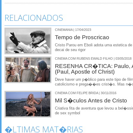
RELACIONADOS
CINEMANIA | 17/04/2023
Tempo de Proscricao
Cristo Parou em Eboli adota uma estetica d
decai de seu rigor
CINEMA COM RUBENS EWALD FILHO | 03/05/2018
RESENHA CR�TICA: Paulo, Ap
(Paul, Apostle of Christ)
Deve haver um p�blico para este tipo de film
catolicismo e prega��es crist�s. Mas n�o
CINEMA COM FELIPE BRIDA | 30/11/2016
Mil S�culos Antes de Cristo
Criativa fita de aventura que levou a bel�ss
de sex symbol
�LTIMAS MAT�RIAS