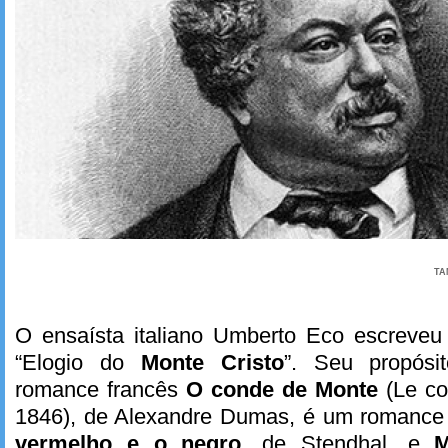
TA
O ensaísta italiano Umberto Eco escreve
“Elogio do
Monte Cristo
”. Seu propósi
romance francês
O conde de Monte
(Le co
1846), de Alexandre Dumas, é um romance
vermelho e o negro
, de Stendhal, e
M