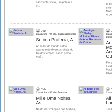
assistente social, um policial e
O Ca
u...
sinis
Mass
Ardea
DVD
D
Classicline - 97 Min. Suspense/Thriller
Class
Comé
Setima Profecia, A
Ant
Ao redor do mundo estão
Mc
aparecendo diversos sinais do
Ac
fim dos tempos, assim como
Ou
está ...
Flore
Field
MacL
Olymp
DVD
D
Classicline - 86 Min. Aventura
Class
Mil e Uma Noites,
Al
As
La
Neste incrível épico das Arábias,
Jon 