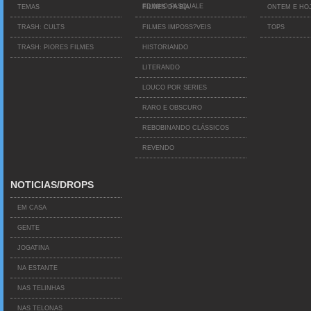
EDINHO PASQUALE
TEMAS
FILMES DA BIA
ONTEM E HO
TRASH: CULTS
FILMES IMPOSS?VEIS
TOPS
TRASH: PIORES FILMES
HISTORIANDO
LITERANDO
LOUCO POR SERIES
RARO E OBSCURO
REBOBINANDO CLÁSSICOS
REVENDO
NOTICIAS/DROPS
EM CASA
GENTE
JOGATINA
NA ESTANTE
NAS TELINHAS
NAS TELONAS