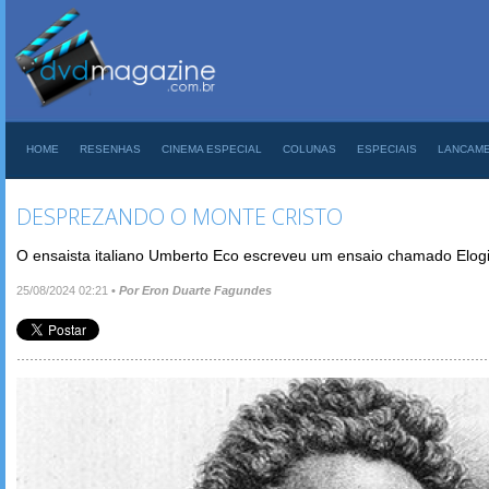
HOME
RESENHAS
CINEMA ESPECIAL
COLUNAS
ESPECIAIS
LANCAM
DESPREZANDO O MONTE CRISTO
O ensaista italiano Umberto Eco escreveu um ensaio chamado Elogi
25/08/2024 02:21
•
Por Eron Duarte Fagundes