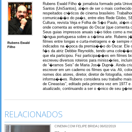
Rubens Ewald Filho � jornalista formado pela Univ
Santos (UniSantos), al�m de ser o mais conhecido
respeitados cr�ticos de cinema brasileiro. Trabal
comunica��o do pa�s, entre eles Rede Globo, S
Cultura, revista Veja e Folha de S�o Paulo, al�m 
onde comenta as entregas do Oscar (que comenta 
Seus guias impressos anuais s�o tidos como a me
l�ngua portuguesa sobre a s�tima arte. Rubens j� 
filmes entre longas e curta-metragens e � sempre re
Rubens Ewald
indicados na �poca da premia��o do Oscar. Ele c
Filho
f�s da atriz Debbie Reynolds, tendo uma cole��o 
que ela participou. Fez participa��es em filmes br
escreveu diversos roteiros para miniss�ries, incl
de “�ramos Seis” de Maria Jos� Dupr�. Ainda c
escrever em um caderno os filmes que via. Ali, col
nomes dos atores, diretor, diretor de fotografia, rotei
informa��es. Rubens considera seu trabalho mais 
de Cineastas”, editado pela primeira vez em 1977 e 
atualizado, continuando a ser o �nico de seu g�ner
RELACIONADOS
CINEMA COM FELIPE BRIDA | 06/02/2019