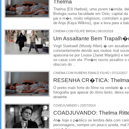
Thelma
Thelma (Eili Harboe), uma jovem t�mida, dei
Biologia numa faculdade em Oslo, capital 
pai e m�e, muito religiosos, controlam a gar
de Anja (Kaya Wilkins), que a leva para a ba
CINEMA COM FELIPE BRIDA | 09/10/2018
Um Assaltante Bem Trapalh�
Virgil Starkwell (Woody Allen) � um assaltan
constantemente devido aos roubos mal suced
apaixona-se por Louise (Janet Margolin) e te
se casar com ela. Por�m novos assaltos o 
obscuro do ...
CINEMA COM RUBENS EWALD FILHO | 07/12/2017
RESENHA CR�TICA: Thelma 
O ponto mais forte do filme na verdade � a
fotografia que apesar do ritmo lento, deixa 
atraente
COADJUVANDO | 23/07/2014
COADJUVANDO: Thelma Ritte
At� hoje o p�blico se lembra dela com carin
personagens, sempre um pouco azeda, mal