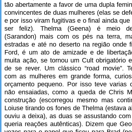
tão abertamente a favor de uma dupla femini
convincentes de duas mulheres (elas se de
e por isso viram fugitivas e o final ainda que
ser feliz). Thelma (Geena) é meio d
(Sarandon) mais com os pés na terra, m
estradas e até no deserto na região onde f
Ford, é um ato de amizade e de libertaç
muita ação, se tornou um Cult obrigatório 
de se rever. Um clássico “road movie”. Te
com as mulheres em grande forma, curios
orçamento pequeno. Por isso teve varias
não ensaiadas, como a queda de Chris M
construção (escorregou mesmo mas contin
Loiuse tirando os fones de Thelma (estava a
ouviu a deixa), as duas se assustando com 
queria reações autênticas). Dizem que Geo
vezes para o papel que ficou para Brad (p