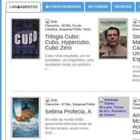
�LTIMAS RESENHAS
NO CINEMA
MUSICAIS
LAN�AMENTOS
DVD
D
Classicline - 92 Min. Ficção
Class
Cientifica, Suspense/Thriller, Terror
Dram
Trilogia Cubo:
Si
Cubo, Hypercubo,
Ma
Cubo Zero
Ca
Um
Cubo: Uma estudante, um ex-
Es
presidiário, um engenheiro, uma
assistente social, um policial e
O Ca
u...
sinis
Mass
Ardea
DVD
D
Classicline - 97 Min. Suspense/Thriller
Class
Comé
Setima Profecia, A
Ant
Ao redor do mundo estão
Mc
aparecendo diversos sinais do
Ac
fim dos tempos, assim como
Ou
está ...
Flore