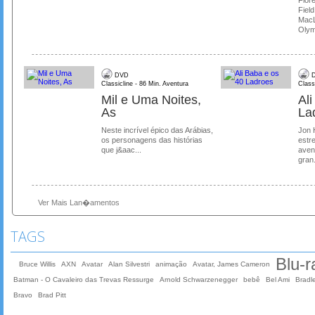
Field
MacL
Olymp
DVD
D
Classicline - 86 Min. Aventura
Class
Mil e Uma Noites,
Al
As
La
Neste incrível épico das Arábias,
Jon 
os personagens das histórias
estre
que j&aac...
aven
gran.
Ver Mais Lan�amentos
TAGS
Blu-r
Bruce Willis
AXN
Avatar
Alan Silvestri
animação
Avatar, James Cameron
Batman - O Cavaleiro das Trevas Ressurge
Arnold Schwarzenegger
bebê
Bel Ami
Bradl
Bravo
Brad Pitt