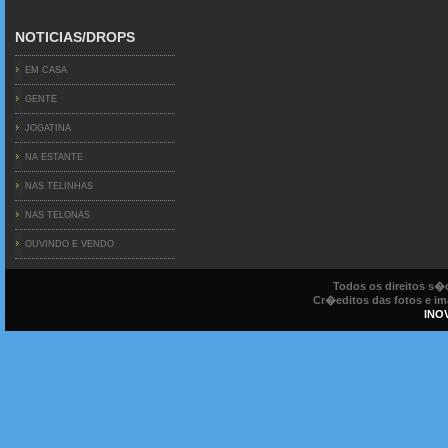
NOTICIAS/DROPS
EM CASA
GENTE
JOGATINA
NA ESTANTE
NAS TELINHAS
NAS TELONAS
OUVINDO E VENDO
Todos os direitos s
Cr�editos das fotos e ima
INO