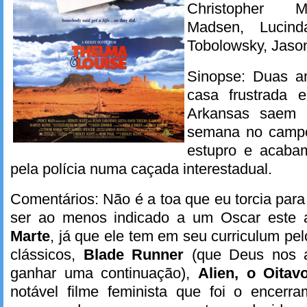
Christopher M
Madsen, Lucind
Tobolowsky, Jaso
Sinopse: Duas a
casa frustrada 
Arkansas saem 
semana no camp
estupro e acaba
pela polícia numa caçada interestadual.
Comentários: Não é a toa que eu torcia para 
ser ao menos indicado a um Oscar este
Marte
, já que ele tem em seu curriculum pe
clássicos,
Blade Runner
(que Deus nos a
ganhar uma continuação),
Alien, o Oitav
notável filme feminista que foi o encer