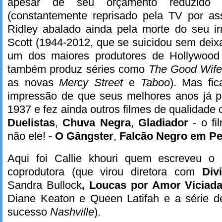
apesar de seu orçamento reduzido 
(constantemente reprisado pela TV por ass
Ridley abalado ainda pela morte do seu 
Scott (1944-2012, que se suicidou sem deixa
um dos maiores produtores de Hollywood 
também produz séries como
The Good Wif
as novas
Mercy Street
e
Taboo
). Mas fi
impressão de que seus melhores anos já 
1937 e fez ainda outros filmes de qualidade
Duelistas
,
Chuva Negra
,
Gladiador
- o fi
não ele! -
O Gângster
,
Falcão Negro em Pe
Aqui foi Callie khouri quem escreveu o ro
coprodutora (que virou diretora com
Div
Sandra Bullock
, Loucas por Amor Viciad
Diane Keaton e Queen Latifah e a série d
sucesso
Nashville
).