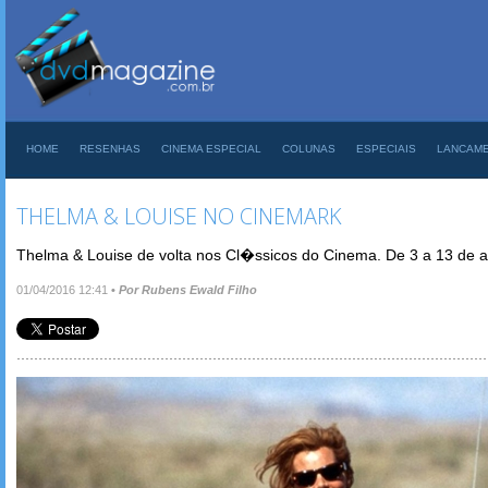
HOME
RESENHAS
CINEMA ESPECIAL
COLUNAS
ESPECIAIS
LANCAM
THELMA & LOUISE NO CINEMARK
Thelma & Louise de volta nos Cl�ssicos do Cinema. De 3 a 13 de ab
01/04/2016 12:41
•
Por Rubens Ewald Filho