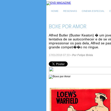
HOME
RESENHAS
CINEMA ESPECIAL
C
BOXE POR AMOR
Alfred Butler (Buster Keaton) � um j
tentativa de se autoconhecer e de se v
impressionar os pais dela, Alfred se p
grande competi��o no ringue.
17/01/2018 07:33
•
Por Felipe Brida