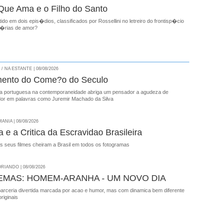
Que Ama e o Filho do Santo
do em dois epis�dios, classificados por Rossellini no letreiro do frontisp�cio
t�rias de amor?
 NA ESTANTE | 08/08/2026
ento do Come?o do Seculo
ua portuguesa na contemporaneidade abriga um pensador a agudeza de
dor em palavras como Juremir Machado da Silva
NIA | 08/08/2026
 e a Critica da Escravidao Brasileira
s seus filmes cheiram a Brasil em todos os fotogramas
RIANDO | 08/08/2026
EMAS: HOMEM-ARANHA - UM NOVO DIA
parceria divertida marcada por acao e humor, mas com dinamica bem diferente
riginais