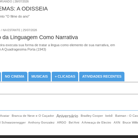
RIANDO | 28/07/2026
EMAS: A ODISSEIA
onto "O filme do ano"
 NA ESTANTE | 25/07/2026
o da Linguagem Como Narrativa
ira executa sua forma de tratar a lingua como elemento de sua narrativa, em
 A Quadragesima Porta (1943)
NO CINEMA
MUSICAIS
+ CLICADAS
ATIVIDADES RECENTES
Aniversário
Avatar
Branca de Neve e O Caçador
Bradley Cooper
bebê
Batman - O Cav
d Schwarzenegger
Anthony Gonzalez
ARGO
Bel Ami
A Ameaça de Electro
AXN
Bruce Willi