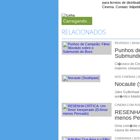
para livretos de distri
Cinema. Contato: felipe
Carregando...
RELACIONADOS
REVENDO | 30/04/
Punhos d
Submundo
Cl�ssico do Cin
maiores cineast
NOS CINEMAS | 09
Nocaute 
Jake Gyllenhaal
aut�ntico lutad
CINEMA COM RUBE
RESENHA 
menos Pe
Uma com�dia rom
causa do elenco
CINEMANIA | 31/0