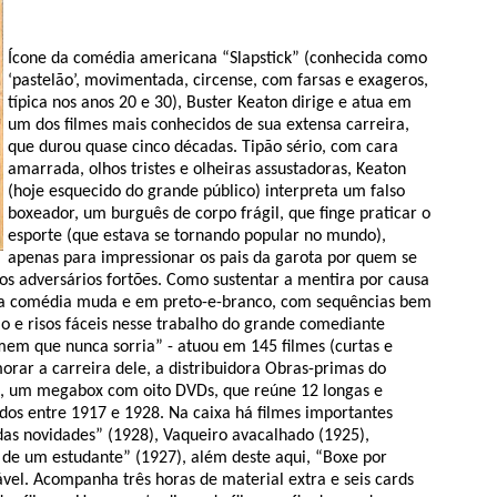
Ícone da comédia americana “Slapstick” (conhecida como
‘pastelão’, movimentada, circense, com farsas e exageros,
típica nos anos 20 e 30), Buster Keaton dirige e atua em
um dos filmes mais conhecidos de sua extensa carreira,
que durou quase cinco décadas. Tipão sério, com cara
amarrada, olhos tristes e olheiras assustadoras, Keaton
(hoje esquecido do grande público) interpreta um falso
boxeador, um burguês de corpo frágil, que finge praticar o
esporte (que estava se tornando popular no mundo),
apenas para impressionar os pais da garota por quem se
os adversários fortões. Como sustentar a mentira por causa
 da comédia muda e em preto-e-branco, com sequências bem
ão e risos fáceis nesse trabalho do grande comediante
em que nunca sorria” - atuou em 145 filmes (curtas e
orar a carreira dele, a distribuidora Obras-primas do
, um megabox com oito DVDs, que reúne 12 longas e
dos entre 1917 e 1928. Na caixa há filmes importantes
s novidades” (1928), Vaqueiro avacalhado (1925),
de um estudante” (1927), além deste aqui, “Boxe por
vel. Acompanha três horas de material extra e seis cards