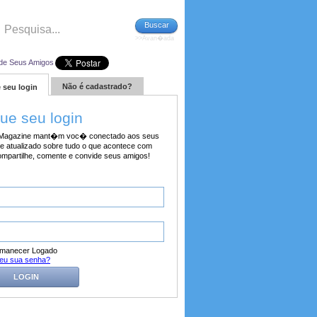
Buscar
>>Avan�ada
de Seus Amigos
Não é cadastrado?
 seu login
tue seu login
agazine mant�m voc� conectado aos seus
e atualizado sobre tudo o que acontece com
ompartilhe, comente e convide seus amigos!
manecer Logado
eu sua senha?
LOGIN