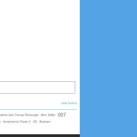
usar busca
007
aleiro das Trevas Ressurge
Ben Stiller
s
Amanhecer Parte 2
3D
Batman