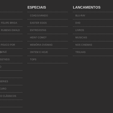
ESPECIAIS
LANCAMENTOS
COADJUVANDO
BLU-RAY
 FELIPE BRIDA
EASTER EGGS
DVD
 RUBENS EWALD
ENTREVISTAS
LIVROS
HEIN? COMO?
MUSICAIS
 POUCO POR
MEMÓRIA DVDMAG
NOS CINEMAS
QUALE
IA
ONTEM E HOJE
TRILHAS
SS?VEIS
TOPS
O
SERIES
SCURO
O CLÁSSICOS