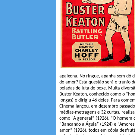
apaixona. No ringue, apanha sem dó d
do amor? Esta questão será o trunfo
boladas de luta de boxe. Muita divers
Buster Keaton, conhecido como o “hom
longas) e dirigiu 46 deles. Para comem
Cinema lançou, em dezembro passado
médias-metragens e 32 curtas, realiza
como “A general” (1926), “O homem da
“Bancando a Águia” (1924) e “Amores 
amor” (1926), todos em cópia desfrutá