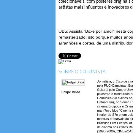
colecionáveis, com pôsteres originais 
artistas mais influentes e inovadores
OBS: Assista “Boxe por amor” nesta có
remasterizado; isto porque muitos anos 
arranhões e cortes, de uma distribuid
SOBRE O COLUNISTA:
Jornalista, cr?tico de c
pela PUC-Campinas. Espe
Cultural pelo Centro Uni
Felipe Brida
palestras e minicursos d
Comunica??o e Artes no 
Catanduva), no Senac Ca
cinema E-pipoca e Cinem
mant?m o blog "Cinema 
interior de S?o e tem co
mostras e festivais de ci
Brazilian Film Festival 
de cinema nas r?dios Ba
(1998-2000), CINEinCAT