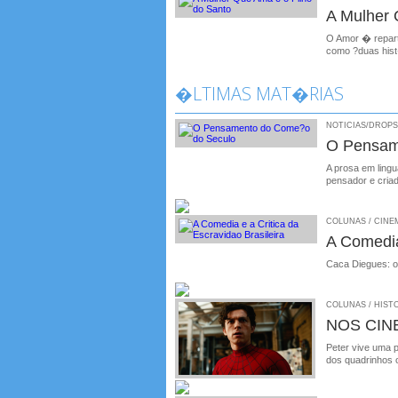
A Mulher 
O Amor � reparti
como ?duas his
�LTIMAS MAT�RIAS
NOTICIAS/DROPS /
O Pensam
A prosa em ling
pensador e cria
COLUNAS / CINEMA
A Comedia
Caca Diegues: o
COLUNAS / HISTO
NOS CIN
Peter vive uma 
dos quadrinhos o