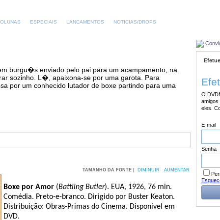
OLUNAS
ESPECIAIS
LANCAMENTOS
NOTICIAS/DROPS
Convi
Efetue
ovem burgu�s enviado pelo pai para um acampamento, na
irar sozinho. L�, apaixona-se por uma garota. Para
Efe
assa por um conhecido lutador de boxe partindo para uma
O DVDM
amigos 
eles. C
E-mail
Senha
TAMANHO DA FONTE |
DIMINUIR
AUMENTAR
Per
Esquec
Boxe por Amor
(
Battling Butler
). EUA, 1926, 76 min.
Comédia. Preto-e-branco. Dirigido por Buster Keaton.
Distribuição: Obras-Primas do Cinema. Disponível em
DVD.