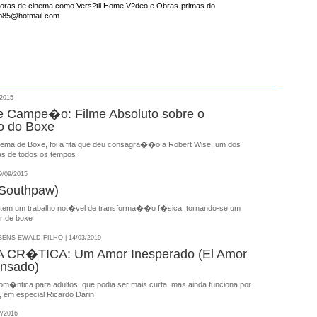
buidoras de cinema como Vers?til Home V?deo e Obras-primas do
bb85@hotmail.com
2015
e Campe�o: Filme Absoluto sobre o
 do Boxe
ema de Boxe, foi a fita que deu consagra��o a Robert Wise, um dos
as de todos os tempos
/09/2015
(Southpaw)
 tem um trabalho not�vel de transforma��o f�sica, tornando-se um
or de boxe
NS EWALD FILHO | 14/03/2019
CR�TICA: Um Amor Inesperado (El Amor
nsado)
�ntica para adultos, que podia ser mais curta, mas ainda funciona por
, em especial Ricardo Darin
7/2016