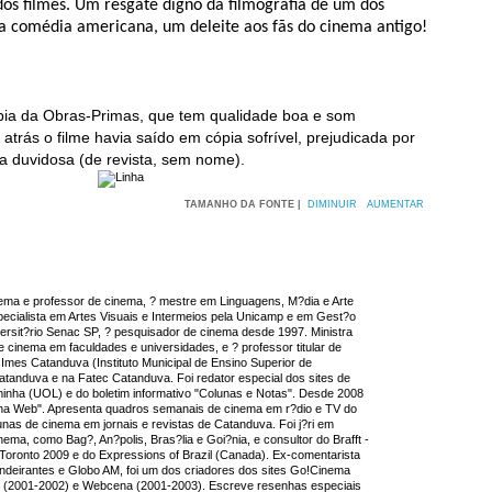
dos filmes. Um resgate digno da filmografia de um dos
 da comédia americana, um deleite aos fãs do cinema antigo!
pia da Obras-Primas, que tem qualidade boa e som
atrás o filme havia saído em cópia sofrível, prejudicada por
ora duvidosa (de revista, sem nome).
TAMANHO DA FONTE |
DIMINUIR
AUMENTAR
inema e professor de cinema, ? mestre em Linguagens, M?dia e Arte
cialista em Artes Visuais e Intermeios pela Unicamp e em Gest?o
versit?rio Senac SP, ? pesquisador de cinema desde 1997. Ministra
e cinema em faculdades e universidades, e ? professor titular de
Imes Catanduva (Instituto Municipal de Ensino Superior de
tanduva e na Fatec Catanduva. Foi redator especial dos sites de
inha (UOL) e do boletim informativo "Colunas e Notas". Desde 2008
na Web". Apresenta quadros semanais de cinema em r?dio e TV do
lunas de cinema em jornais e revistas de Catanduva. Foi j?ri em
nema, como Bag?, An?polis, Bras?lia e Goi?nia, e consultor do Brafft -
of Toronto 2009 e do Expressions of Brazil (Canada). Ex-comentarista
ndeirantes e Globo AM, foi um dos criadores dos sites Go!Cinema
 (2001-2002) e Webcena (2001-2003). Escreve resenhas especiais