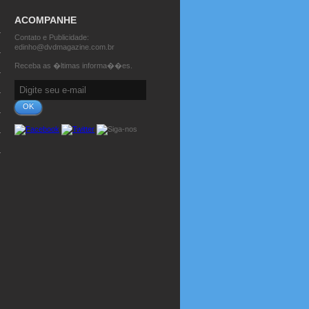
ACOMPANHE
Contato e Publicidade:
edinho@dvdmagazine.com.br
Receba as �ltimas informa��es.
OK