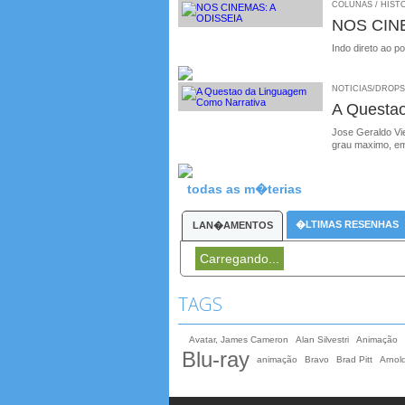
COLUNAS / HISTO
NOS CIN
Indo direto ao p
NOTICIAS/DROPS /
A Questa
Jose Geraldo Vie
grau maximo, em
todas as m�terias
�LTIMAS RESENHAS
LAN�AMENTOS
Carregando...
TAGS
Avatar, James Cameron
Alan Silvestri
Animação
Blu-ray
animação
Bravo
Brad Pitt
Arnol