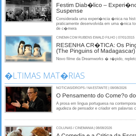
Festim Diab�lico – Experi�nc
Suspense
Considerada uma experi�ncia �nica na hist
praticamente desenvolvida em uma �nica 
de c�mera
CINEMA COM RUBENS EWALD FILHO | 07/01/2015
RESENHA CR�TICA: Os Ping
(The Pinguins of Madagascar)
Novo filme da Dreamworks � r�pido, reple
�LTIMAS MAT�RIAS
NOTICIAS/DROPS / NA ESTANTE | 08/08/2026
O Pensamento do Come?o do
A prosa em lingua portuguesa na contempora
agudeza de pensador e criador em palavras 
COLUNAS / CINEMANIA | 08/08/2026
A Comedia e a Critica da Escra