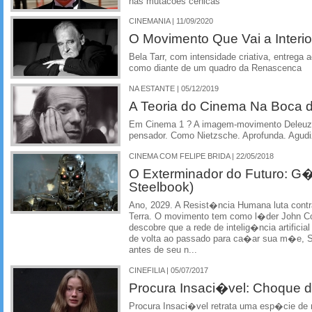
nas mutacoes cenicas
CINEMANIA | 11/09/2020
O Movimento Que Vai a Interi
Bela Tarr, com intensidade criativa, entrega
como diante de um quadro da Renascenca
NA ESTANTE | 05/12/2019
A Teoria do Cinema Na Boca d
Em Cinema 1 ? A imagem-movimento Deleuze
pensador. Como Nietzsche. Aprofunda. Agud
CINEMA COM FELIPE BRIDA | 22/05/2018
O Exterminador do Futuro: G�
Steelbook)
Ano, 2029. A Resist�ncia Humana luta con
Terra. O movimento tem como l�der John Co
descobre que a rede de intelig�ncia artifici
de volta ao passado para ca�ar sua m�e, Sa
antes de seu n...
CINEFILIA | 05/07/2017
Procura Insaci�vel: Choque
Procura Insaci�vel retrata uma esp�cie de 