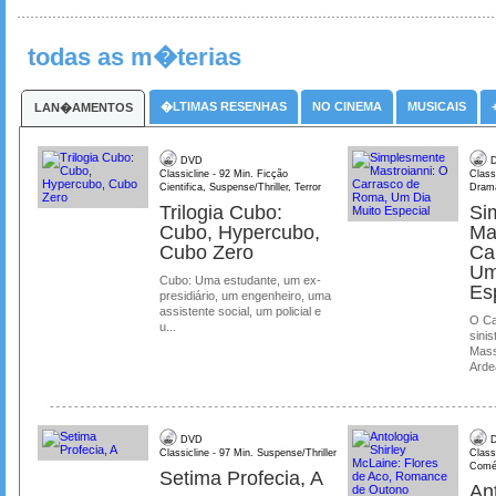
todas as m�terias
�LTIMAS RESENHAS
NO CINEMA
MUSICAIS
LAN�AMENTOS
DVD
D
Classicline - 92 Min. Ficção
Class
Cientifica, Suspense/Thriller, Terror
Dram
Trilogia Cubo:
Si
Cubo, Hypercubo,
Ma
Cubo Zero
Ca
Um
Cubo: Uma estudante, um ex-
Es
presidiário, um engenheiro, uma
assistente social, um policial e
O Ca
u...
sinis
Mass
Ardea
DVD
D
Classicline - 97 Min. Suspense/Thriller
Class
Comé
Setima Profecia, A
Ant