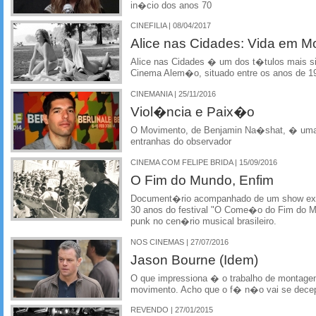
in�cio dos anos 70
CINEFILIA | 08/04/2017
Alice nas Cidades: Vida em M
Alice nas Cidades � um dos t�tulos mais s
Cinema Alem�o, situado entre os anos de 1
CINEMANIA | 25/11/2016
Viol�ncia e Paix�o
O Movimento, de Benjamin Na�shat, � uma
entranhas do observador
CINEMA COM FELIPE BRIDA | 15/09/2016
O Fim do Mundo, Enfim
Document�rio acompanhado de um show e
30 anos do festival "O Come�o do Fim do 
punk no cen�rio musical brasileiro.
NOS CINEMAS | 27/07/2016
Jason Bourne (Idem)
O que impressiona � o trabalho de montagem,
movimento. Acho que o f� n�o vai se dece
REVENDO | 27/01/2015