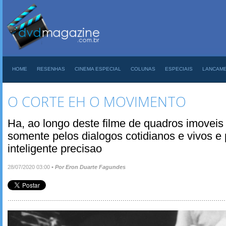
HOME
RESENHAS
CINEMA ESPECIAL
COLUNAS
ESPECIAIS
LANCAM
O CORTE EH O MOVIMENTO
Ha, ao longo deste filme de quadros imovei
somente pelos dialogos cotidianos e vivos e 
inteligente precisao
28/07/2020 03:00
•
Por Eron Duarte Fagundes