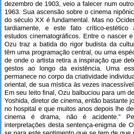
dezembro de 1903, veio a falecer num outr
1963. Sua ascensão sobre o cinema nipônic
do século XX é fundamental. Mas no Ociden
tardiamente, e este fato crítico-estético
estudos cinematográficos. Entre o nascer 
Ozu traz a batida do rigor budista da cultu
têm uma programação central, ou uma espécie
de onde o artista retira a inspiração que d
gestos ao longo da existência. Uma essê
permanece no corpo da criatividade individu
oriental, de sua mística às vezes inacessív
Em seu leito final, Ozu balbuciou para um de
Yoshida, diretor de cinema, então bastante j
no hospital e que muitos anos depois lhe de
cinema é drama, não é acidente.” 
interpretações desta sentença-enigma de 
se para este sentimento que se tem de que 