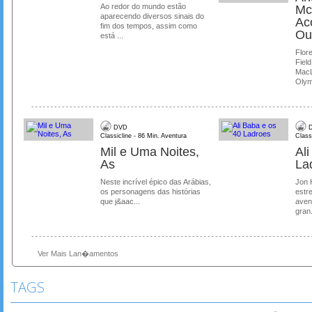
Ao redor do mundo estão
Mc
aparecendo diversos sinais do
Ac
fim dos tempos, assim como
Ou
está ...
Flore
Field
MacL
Olymp
DVD
D
Classicline - 86 Min. Aventura
Class
Mil e Uma Noites,
Al
As
La
Neste incrível épico das Arábias,
Jon 
os personagens das histórias
estre
que j&aac...
aven
gran.
Ver Mais Lan�amentos
TAGS