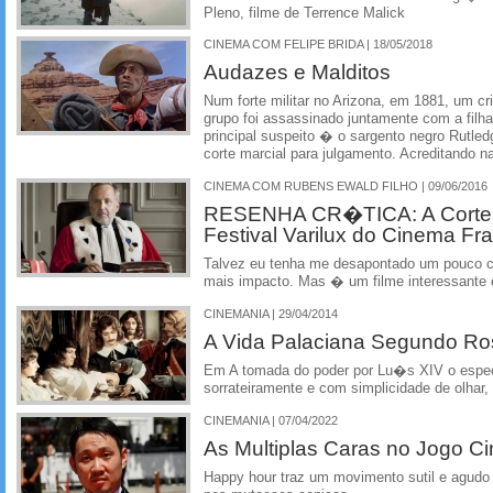
Pleno, filme de Terrence Malick
CINEMA COM FELIPE BRIDA | 18/05/2018
Audazes e Malditos
Num forte militar no Arizona, em 1881, um cr
grupo foi assassinado juntamente com a filh
principal suspeito � o sargento negro Rutled
corte marcial para julgamento. Acreditando n
CINEMA COM RUBENS EWALD FILHO | 09/06/2016
RESENHA CR�TICA: A Corte 
Festival Varilux do Cinema F
Talvez eu tenha me desapontado um pouco c
mais impacto. Mas � um filme interessante 
CINEMANIA | 29/04/2014
A Vida Palaciana Segundo Ros
Em A tomada do poder por Lu�s XIV o espec
sorrateiramente e com simplicidade de olhar,
CINEMANIA | 07/04/2022
As Multiplas Caras no Jogo C
Happy hour traz um movimento sutil e agud