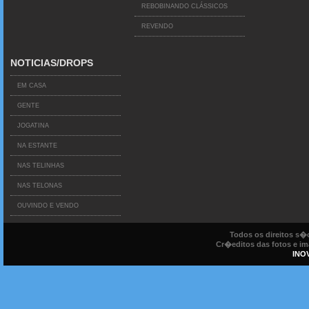
REBOBINANDO CLÁSSICOS
REVENDO
NOTICIAS/DROPS
EM CASA
GENTE
JOGATINA
NA ESTANTE
NAS TELINHAS
NAS TELONAS
OUVINDO E VENDO
Todos os direitos s
Cr�editos das fotos e ima
INO