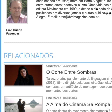
onde nasceu em 1955; mora em Porto Alegre; curte m
entre outras artes; escreveu o livro “Uma vida nos 
editora Movimento em 1999, e desde a d�cada de 
publicados em diversos jornais e outras publica�
Alegre. E-mail: eron@dvdmagazine.com.br
Eron Duarte
Fagundes
RELACIONADOS
CINEMANIA | 30/05/2019
O Corte Entre Sombras
Talvez o principal elemento de linguagem ci
(2018), filme dirigido pela brasileira Gabriel
sombras, um artif?cio de montagem que permi
momentos dos cortes
CINEMANIA | 01/04/2014
A Alma do Cinema Se Rompe 
O corte dentro do movimento cinematogr�fi