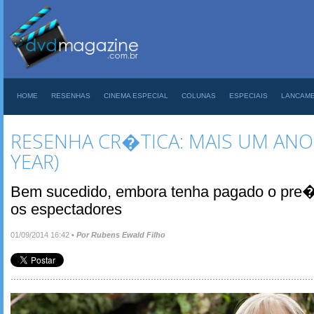
HOME
RESENHAS
CINEMA ESPECIAL
COLUNAS
ESPECIAIS
LANCAM
RESENHA CR�TICA: MAIS UM ANO
YEAR)
Bem sucedido, embora tenha pagado o pre
os espectadores
01/09/2014 16:42
•
Por Rubens Ewald Filho