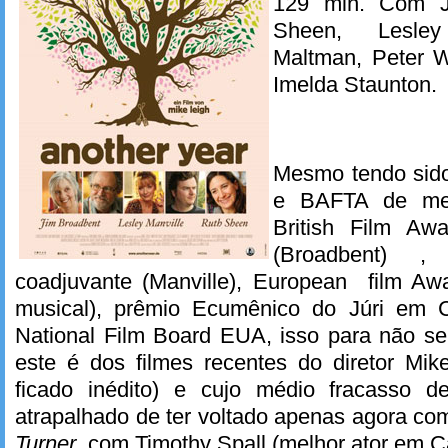
129 min. Com J
Sheen, Lesley
Maltman, Peter W
Imelda Staunton.
Mesmo tendo sido
e BAFTA de melho
British Film Awa
(Broadbent) ,
coadjuvante (Manville), European film Awa
musical), prêmio Ecumênico do Júri em C
National Film Board EUA, isso para não se
este é dos filmes recentes do diretor Mik
ficado inédito) e cujo médio fracasso de
atrapalhado de ter voltado apenas agora com
Turner
, com Timothy Spall (melhor ator em C