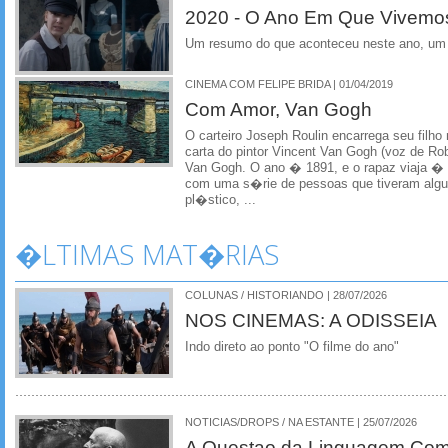
2020 - O Ano Em Que Vivemo
Um resumo do que aconteceu neste ano, um 
CINEMA COM FELIPE BRIDA | 01/04/2019
Com Amor, Van Gogh
O carteiro Joseph Roulin encarrega seu filho
carta do pintor Vincent Van Gogh (voz de R
Van Gogh. O ano � 1891, e o rapaz viaja �
com uma s�rie de pessoas que tiveram alg
pl�stico, ...
�LTIMAS MAT�RIAS
COLUNAS / HISTORIANDO | 28/07/2026
NOS CINEMAS: A ODISSEIA
Indo direto ao ponto "O filme do ano"
NOTICIAS/DROPS / NA ESTANTE | 25/07/2026
A Questao da Linguagem Como