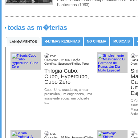
Ernesto Sabato nao poupa palavras em seus 
Fantasmas (1963)
todas as m�terias
�LTIMAS RESENHAS
NO CINEMA
MUSICAIS
LAN�AMENTOS
DVD
D
Classicline - 92 Min. Ficção
Class
Cientifica, Suspense/Thriller, Terror
Dram
Trilogia Cubo:
Si
Cubo, Hypercubo,
Ma
Cubo Zero
Ca
Um
Cubo: Uma estudante, um ex-
Es
presidiário, um engenheiro, uma
assistente social, um policial e
O Ca
u...
sinis
Mass
Ardea
DVD
D
Classicline - 97 Min. Suspense/Thriller
Class