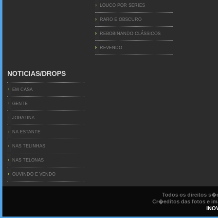
LOUCO POR SERIES
RARO E OBSCURO
REBOBINANDO CLÁSSICOS
REVENDO
NOTICIAS/DROPS
EM CASA
GENTE
JOGATINA
NA ESTANTE
NAS TELINHAS
NAS TELONAS
OUVINDO E VENDO
Todos os direitos s
Cr�editos das fotos e ima
INO