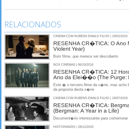
RELACIONADOS
CINEMA COM RUBENS EWALD FILHO | 19/02/2015
RESENHA CR�TICA: O Ano Mai
Violent Year)
Bom filme, que merece ser descoberto
NOS CINEMAS | 06/10/2016
RESENHA CR�TICA: 12 Horas 
Ano da Elei��o (The Purge: E
Este � o terceiro filme da s�rie, mas acho
da proposta desta s�rie
CINEMA COM RUBENS EWALD FILHO | 18/07/2018
RESENHA CR�TICA: Bergman
(Bergman: A Year in a Life)
Document�rio interessante para comemorar o
HISTORIANDO | 28/12/2020