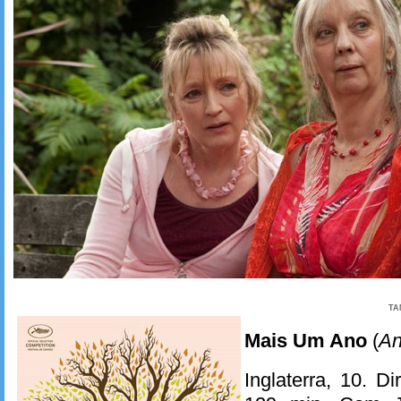
TA
Mais Um Ano
(
An
Inglaterra, 10. D