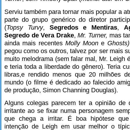
Serviu também para tornar mais popular a atr
parte do grupo genérico do diretor partic
(
Topsy Turvy
,
Segredos e Mentiras
,
A
Segredo de Vera Drake
,
Mr. Turner,
mas t
ainda mais recentes
Molly Moon
e
Ghosts)
pegou como os outros, talvez por ser mais su
muito melodrama (sem falar mal, Mr. Leigh 
e teria toda a liberdade do gênero). Teria 
libras,e rendido menos que 20 milhões d
mundo (o filme é dedicado ao falecido amigo
de produção, Simon Channing Douglas).
Alguns colegas parecem ter a opinião de 
irritante ao se fixar numa personagem sempr
que chega a irritar. É boa hipótese que
intenção de Leigh em usar melhor o típico