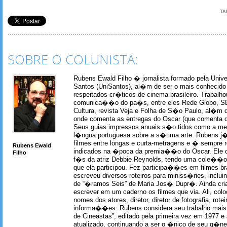
TA
SOBRE O COLUNISTA:
Rubens Ewald Filho � jornalista formado pela Univ
Santos (UniSantos), al�m de ser o mais conhecido
respeitados cr�ticos de cinema brasileiro. Trabal
comunica��o do pa�s, entre eles Rede Globo, S
Cultura, revista Veja e Folha de S�o Paulo, al�m 
onde comenta as entregas do Oscar (que comenta 
Seus guias impressos anuais s�o tidos como a me
l�ngua portuguesa sobre a s�tima arte. Rubens j� 
filmes entre longas e curta-metragens e � sempre re
Rubens Ewald
indicados na �poca da premia��o do Oscar. Ele c
Filho
f�s da atriz Debbie Reynolds, tendo uma cole��o 
que ela participou. Fez participa��es em filmes br
escreveu diversos roteiros para miniss�ries, incl
de “�ramos Seis” de Maria Jos� Dupr�. Ainda c
escrever em um caderno os filmes que via. Ali, col
nomes dos atores, diretor, diretor de fotografia, rotei
informa��es. Rubens considera seu trabalho mais 
de Cineastas”, editado pela primeira vez em 1977 e 
atualizado, continuando a ser o �nico de seu g�ner