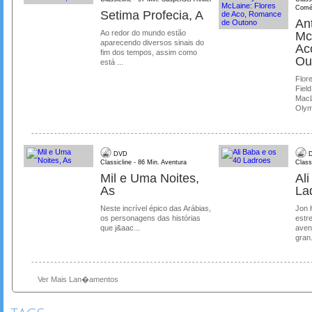
Comé
Setima Profecia, A
Ant
Ao redor do mundo estão
Mc
aparecendo diversos sinais do
Ac
fim dos tempos, assim como
Ou
está ...
Flore
Field
MacL
Olymp
DVD
D
Classicline - 86 Min. Aventura
Class
Mil e Uma Noites,
Al
As
La
Neste incrível épico das Arábias,
Jon 
os personagens das histórias
estre
que j&aac...
aven
gran.
Ver Mais Lan�amentos