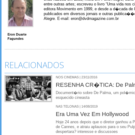
entre outras artes; escreveu o livro “Uma vida nos 
editora Movimento em 1999, e desde a d�cada de 
publicados em diversos jornais e outras publica�
Alegre. E-mail: eron@dvdmagazine.com.br
Eron Duarte
Fagundes
RELACIONADOS
NOS CINEMAS | 23/11/2016
RESENHA CR�TICA: De Palm
Document�rio sobre De Palma, um pol�mico 
esquecido cineasta
NAS TELONAS | 14/08/2019
Era Uma Vez Em Hollywood
Hoje 24 anos depois que o diretor ganhou a
de Cannes, e atraiu aplausos para o seu Pulp
despertara? interesse e discussoes