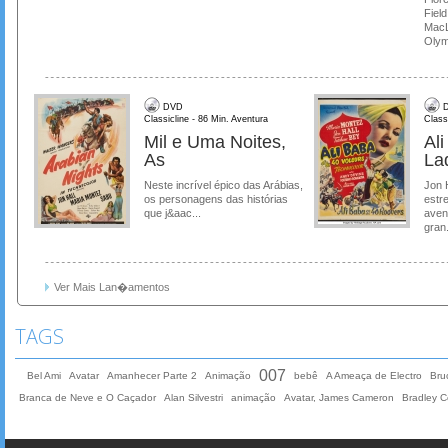
Field
MacL
Olymp
DVD
D
Classicline - 86 Min. Aventura
Class
Mil e Uma Noites,
Al
As
La
Neste incrível épico das Arábias,
Jon 
os personagens das histórias
estre
que j&aac...
aven
gran.
Ver Mais Lan�amentos
TAGS
007
Bel Ami
Avatar
Amanhecer Parte 2
Animação
bebê
A Ameaça de Electro
Bruc
Branca de Neve e O Caçador
Alan Silvestri
animação
Avatar, James Cameron
Bradley 