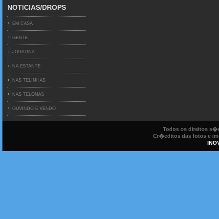
NOTICIAS/DROPS
EM CASA
GENTE
JOGATINA
NA ESTANTE
NAS TELINHAS
NAS TELONAS
OUVINDO E VENDO
Todos os direitos s
Cr�editos das fotos e ima
INO