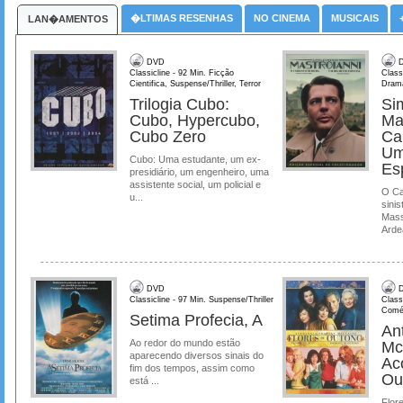
�LTIMAS RESENHAS
NO CINEMA
MUSICAIS
LAN�AMENTOS
DVD
D
Classicline - 92 Min. Ficção
Class
Cientifica, Suspense/Thriller, Terror
Dram
Trilogia Cubo:
Si
Cubo, Hypercubo,
Ma
Cubo Zero
Ca
Um
Cubo: Uma estudante, um ex-
Es
presidiário, um engenheiro, uma
assistente social, um policial e
O Ca
u...
sinis
Mass
Ardea
DVD
D
Classicline - 97 Min. Suspense/Thriller
Class
Comé
Setima Profecia, A
Ant
Ao redor do mundo estão
Mc
aparecendo diversos sinais do
Ac
fim dos tempos, assim como
Ou
está ...
Flore