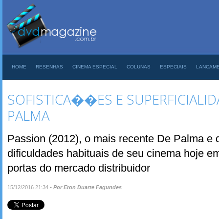
HOME
RESENHAS
CINEMA ESPECIAL
COLUNAS
ESPECIAIS
LANCAM
SOFISTICA��ES E SUPERFICIALID
PALMA
Passion (2012), o mais recente De Palma e 
dificuldades habituais de seu cinema hoje e
portas do mercado distribuidor
15/12/2016 21:34
•
Por Eron Duarte Fagundes