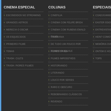
CINEMA ESPECIAL
COLUNAS
ESPECIAIS
ESCONDIDOS NO STREAMING
CINEFILIA
COADJUVAN
GRANDES ASTROS
CINEMA COM FELIPE BRIDA
EASTER EGG
MERECIA O OSCAR
CINEMA COM RUBENS EWALD
ENTREVISTA
FILHO
OS ESQUECIDOS
CINEMANIA
HEIN? COMO
PRIMEIRO FILME
DE TUDO UM POUCO POR
MEMÓRIA D
EDINHO PASQUALE
TEMAS
FILMES DA BIA
ONTEM E HO
TRASH: CULTS
FILMES IMPOSS?VEIS
TOPS
TRASH: PIORES FILMES
HISTORIANDO
LITERANDO
LOUCO POR SERIES
RARO E OBSCURO
REBOBINANDO CLÁSSICOS
REVENDO