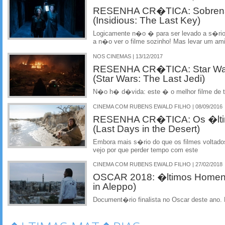
RESENHA CR�TICA: Sobrenat
(Insidious: The Last Key)
Logicamente n�o � para ser levado a s�rio
a n�o ver o filme sozinho! Mas levar um ami
NOS CINEMAS | 13/12/2017
RESENHA CR�TICA: Star War
(Star Wars: The Last Jedi)
N�o h� d�vida: este � o melhor filme de t
CINEMA COM RUBENS EWALD FILHO | 08/09/2016
RESENHA CR�TICA: Os �ltim
(Last Days in the Desert)
Embora mais s�rio do que os filmes voltado
vejo por que perder tempo com este
CINEMA COM RUBENS EWALD FILHO | 27/02/2018
OSCAR 2018: �ltimos Homens
in Aleppo)
Document�rio finalista no Oscar deste ano.