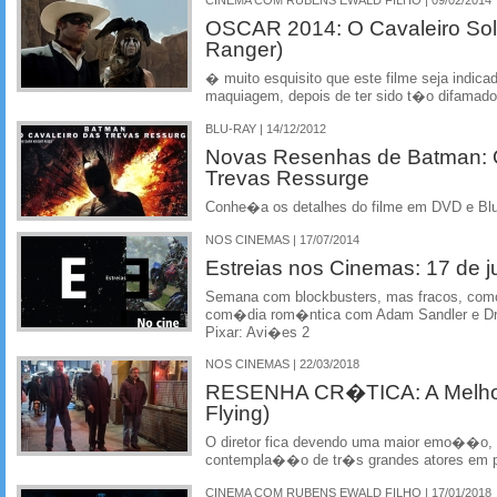
CINEMA COM RUBENS EWALD FILHO | 09/02/2014
OSCAR 2014: O Cavaleiro Sol
Ranger)
� muito esquisito que este filme seja indica
maquiagem, depois de ter sido t�o difamado
BLU-RAY | 14/12/2012
Novas Resenhas de Batman: O
Trevas Ressurge
Conhe�a os detalhes do filme em DVD e Blu
NOS CINEMAS | 17/07/2014
Estreias nos Cinemas: 17 de j
Semana com blockbusters, mas fracos, como
com�dia rom�ntica com Adam Sandler e Dr
Pixar: Avi�es 2
NOS CINEMAS | 22/03/2018
RESENHA CR�TICA: A Melhor 
Flying)
O diretor fica devendo uma maior emo��o, 
contempla��o de tr�s grandes atores em p
CINEMA COM RUBENS EWALD FILHO | 17/01/2018