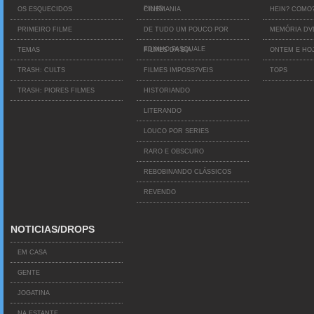
FILHO
OS ESQUECIDOS
CINEMANIA
HEIN? COMO
PRIMEIRO FILME
DE TUDO UM POUCO POR
MEMÓRIA D
EDINHO PASQUALE
TEMAS
FILMES DA BIA
ONTEM E HO
TRASH: CULTS
FILMES IMPOSS?VEIS
TOPS
TRASH: PIORES FILMES
HISTORIANDO
LITERANDO
LOUCO POR SERIES
RARO E OBSCURO
REBOBINANDO CLÁSSICOS
REVENDO
NOTICIAS/DROPS
EM CASA
GENTE
JOGATINA
NA ESTANTE