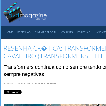
HOME
RESENHAS
CINEMA ESPECIAL
COLUNAS
ESPECIAIS
LANCAM
RESENHA CR�TICA: TRANSFORME
CAVALEIRO (TRANSFORMERS - THE
Transformers continua como sempre tendo c
sempre negativas
27/07/2017 15:54
•
Por Rubens Ewald Filho