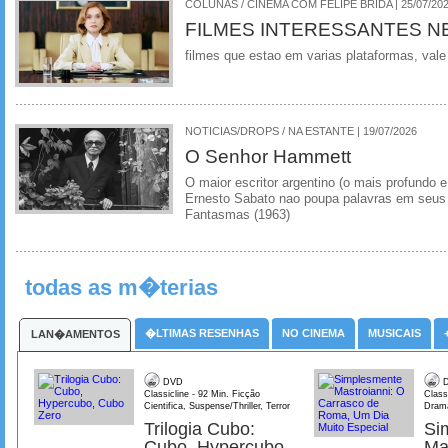
COLUNAS / CINEMA COM FELIPE BRIDA | 25/07/20
FILMES INTERESSANTES N
filmes que estao em varias plataformas, vale
NOTICIAS/DROPS / NA ESTANTE | 19/07/2026
O Senhor Hammett
O maior escritor argentino (o mais profundo e
Ernesto Sabato nao poupa palavras em seus 
Fantasmas (1963)
todas as m�terias
�LTIMAS RESENHAS
NO CINEMA
MUSICAIS
LAN�AMENTOS
DVD
D
Classicline - 92 Min. Ficção
Class
Cientifica, Suspense/Thriller, Terror
Dram
Trilogia Cubo:
Si
Cubo, Hypercubo,
Ma