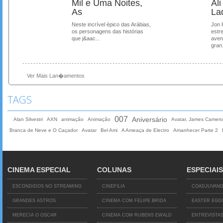
Mil e Uma Noites,
Al
As
La
Neste incrível épico das Arábias,
Jon 
os personagens das histórias
estre
que j&aac...
aven
gran.
Ver Mais Lan�amentos
TAGS
007
Aniversário
Alan Silvestri
AXN
animação
Animação
Avatar, James Camer
Branca de Neve e O Caçador
Avatar
Bel Ami
A Ameaça de Electro
Amanhecer Parte 2
CINEMA ESPECIAL
COLUNAS
ESPECIAIS
ESCONDIDOS NO STREAMING
CINEFILIA
COADJUVAN
GRANDES ASTROS
CINEMA COM FELIPE BRIDA
EASTER EGG
MERECIA O OSCAR
CINEMA COM RUBENS EWALD
ENTREVISTA