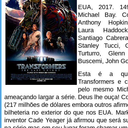
EUA, 2017. 14
Michael Bay. C
Anthony Hopki
Laura Haddock
Santiago Cabrera
Stanley Tucci,
Turturro, Glen
Buscemi, John G
Esta é a qui
Transformers e c
pelo mesmo Mich
ameaçando largar a série. Deus lhe ouça! 
(217 milhões de dólares embora outros afir
bilheteria no exterior do que nos EUA. Ma
inventor Cade Yeager já afirmou que será su
na série mas em seu lugar foram chamar uma 