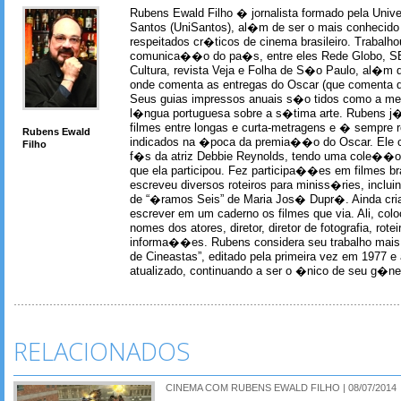
Rubens Ewald Filho � jornalista formado pela Univ
Santos (UniSantos), al�m de ser o mais conhecido
respeitados cr�ticos de cinema brasileiro. Trabal
comunica��o do pa�s, entre eles Rede Globo, S
Cultura, revista Veja e Folha de S�o Paulo, al�m 
onde comenta as entregas do Oscar (que comenta 
Seus guias impressos anuais s�o tidos como a me
l�ngua portuguesa sobre a s�tima arte. Rubens j� 
filmes entre longas e curta-metragens e � sempre re
Rubens Ewald
indicados na �poca da premia��o do Oscar. Ele c
Filho
f�s da atriz Debbie Reynolds, tendo uma cole��o 
que ela participou. Fez participa��es em filmes br
escreveu diversos roteiros para miniss�ries, incl
de “�ramos Seis” de Maria Jos� Dupr�. Ainda c
escrever em um caderno os filmes que via. Ali, col
nomes dos atores, diretor, diretor de fotografia, rotei
informa��es. Rubens considera seu trabalho mais 
de Cineastas”, editado pela primeira vez em 1977 e 
atualizado, continuando a ser o �nico de seu g�ner
RELACIONADOS
CINEMA COM RUBENS EWALD FILHO | 08/07/2014