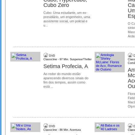
Cubo Zero
Ca
Um
Cubo: Uma estudante, um ex-
Es
presidiário, um engenheiro, uma
assistente social, um policial e
O Ca
u...
sinis
Mass
Ardea
DVD
D
Classicline - 97 Min. Suspense/Thriller
Class
Comé
Setima Profecia, A
Ant
Ao redor do mundo estão
Mc
aparecendo diversos sinais do
Ac
fim dos tempos, assim como
Ou
está ...
Flore
Field
MacL
Olymp
DVD
D
Classicline - 86 Min. Aventura
Class