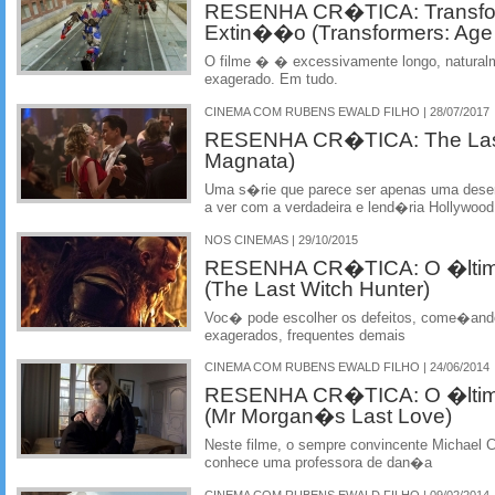
RESENHA CR�TICA: Transform
Extin��o (Transformers: Age o
O filme � � excessivamente longo, natural
exagerado. Em tudo.
CINEMA COM RUBENS EWALD FILHO | 28/07/2017
RESENHA CR�TICA: The Last
Magnata)
Uma s�rie que parece ser apenas uma dese
a ver com a verdadeira e lend�ria Hollywood
NOS CINEMAS | 29/10/2015
RESENHA CR�TICA: O �ltim
(The Last Witch Hunter)
Voc� pode escolher os defeitos, come�ando 
exagerados, frequentes demais
CINEMA COM RUBENS EWALD FILHO | 24/06/2014
RESENHA CR�TICA: O �ltimo
(Mr Morgan�s Last Love)
Neste filme, o sempre convincente Michael
conhece uma professora de dan�a