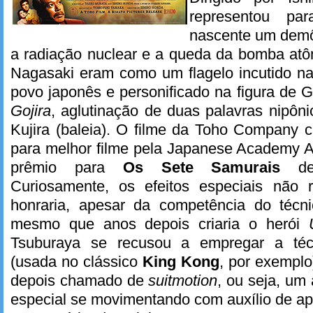
representou pa
nascente um demôn
a radiação nuclear e a queda da bomba at
Nagasaki eram como um flagelo incutido na
povo japonês e personificado na figura de Go
Gojira
, aglutinação de duas palavras nipônic
Kujira (baleia). O filme da Toho Company 
para melhor filme pela Japanese Academy 
prêmio para
Os Sete Samurais
de 
Curiosamente, os efeitos especiais nã
honraria, apesar da competência do técni
mesmo que anos depois criaria o herói
Tsuburaya se recusou a empregar a téc
(usada no clássico
King Kong
, por exemplo
depois chamado de
suitmotion
, ou seja, um
especial se movimentando com auxílio de a