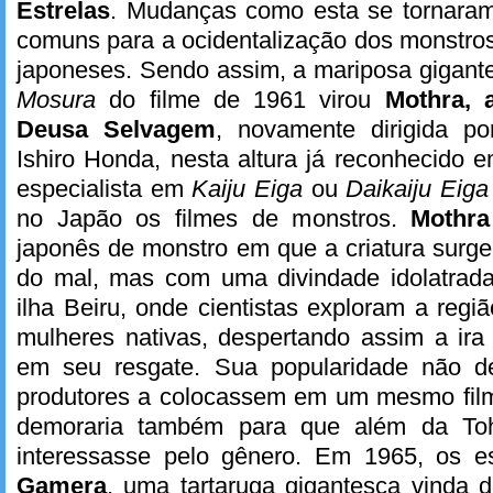
Estrelas
. Mudanças como esta se tornara
comuns para a ocidentalização dos monstro
japoneses. Sendo assim, a mariposa gigant
Mosura
do filme de 1961 virou
Mothra, 
Deusa Selvagem
, novamente dirigida po
Ishiro Honda, nesta altura já reconhecido
especialista em
Kaiju Eiga
ou
Daikaiju Eiga
no Japão os filmes de monstros.
Mothra
japonês de monstro em que a criatura surg
do mal, mas com uma divindade idolatrada
ilha Beiru, onde cientistas exploram a reg
mulheres nativas, despertando assim a ira
em seu resgate. Sua popularidade não 
produtores a colocassem em um mesmo fi
demoraria também para que além da Toh
interessasse pelo gênero. Em 1965, os e
Gamera
, uma tartaruga gigantesca vinda do