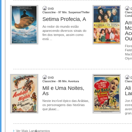
DVD
D
Classicline - 97 Min. Suspense/Thriller
Class
Comé
Setima Profecia, A
Ant
Ao redor do mundo estão
Mc
aparecendo diversos sinais do
Ac
fim dos tempos, assim como
Ou
está ...
Flore
Field
MacL
Olymp
DVD
D
Classicline - 86 Min. Aventura
Class
Mil e Uma Noites,
Al
As
La
Neste incrível épico das Arábias,
Jon 
os personagens das histórias
estre
que j&aac...
aven
gran.
Ver Mais Lan�amentos