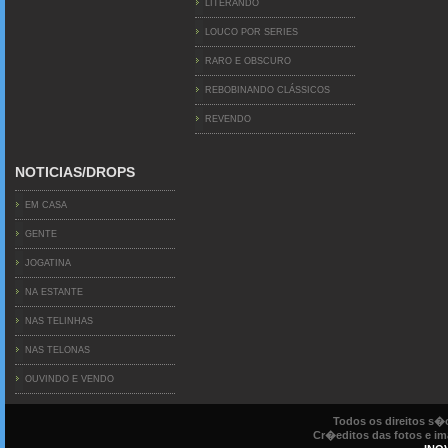
LITERANDO
LOUCO POR SERIES
RARO E OBSCURO
REBOBINANDO CLÁSSICOS
REVENDO
NOTICIAS/DROPS
EM CASA
GENTE
JOGATINA
NA ESTANTE
NAS TELINHAS
NAS TELONAS
OUVINDO E VENDO
Todos os direitos s
Cr�editos das fotos e ima