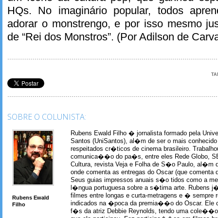
HQs. No imaginário popular, todos apr
adorar o monstrengo, e por isso mesmo jus
de “Rei dos Monstros”. (Por Adilson de Carv
TA
SOBRE O COLUNISTA:
Rubens Ewald Filho � jornalista formado pela Univ
Santos (UniSantos), al�m de ser o mais conhecido
respeitados cr�ticos de cinema brasileiro. Trabal
comunica��o do pa�s, entre eles Rede Globo, S
Cultura, revista Veja e Folha de S�o Paulo, al�m 
onde comenta as entregas do Oscar (que comenta 
Seus guias impressos anuais s�o tidos como a me
l�ngua portuguesa sobre a s�tima arte. Rubens j� 
filmes entre longas e curta-metragens e � sempre re
Rubens Ewald
indicados na �poca da premia��o do Oscar. Ele c
Filho
f�s da atriz Debbie Reynolds, tendo uma cole��o 