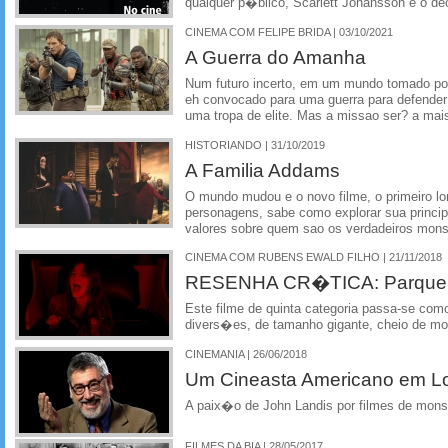
qualquer p�blico, Scarlett Johansson e o de
CINEMA COM FELIPE BRIDA | 03/10/2021
A Guerra do Amanha
Num futuro incerto, em um mundo tomado por
eh convocado para uma guerra para defende
uma tropa de elite. Mas a missao ser? a mai
HISTORIANDO | 31/10/2019
A Familia Addams
O mundo mudou e o novo filme, o primeiro l
personagens, sabe como explorar sua principal
valores sobre quem sao os verdadeiros mons
CINEMA COM RUBENS EWALD FILHO | 21/11/2018
RESENHA CR�TICA: Parque do 
Este filme de quinta categoria passa-se como
divers�es, de tamanho gigante, cheio de m
CINEMANIA | 26/06/2018
Um Cineasta Americano em L
A paix�o de John Landis por filmes de mon
FILMES DA BIA | 28/05/2017