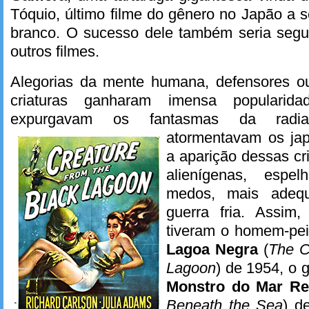
Tóquio, último filme do gênero no Japão a s
branco. O sucesso dele também seria segu
outros filmes.
Alegorias da mente humana, defensores ou
criaturas ganharam imensa populari
expurgavam os fantasmas da radi
atormentavam os
ja
a aparição dessas cr
alienígenas, espe
medos, mais adeq
guerra fria. Assim
tiveram o homem-pe
Lagoa Negra
(
The C
Lagoon
) de 1954, o 
Monstro do Mar Re
Beneath the Sea
) d