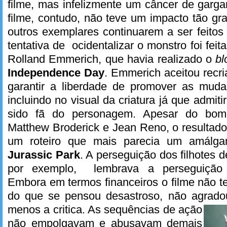
filme, mas infelizmente um câncer de garg
filme, contudo, não teve um impacto tão g
outros exemplares continuarem a ser feito
tentativa de ocidentalizar o monstro foi feit
Rolland Emmerich, que havia realizado o
bl
Independence Day
. Emmerich aceitou recr
garantir a liberdade de promover as mud
incluindo no visual da criatura já que admit
sido fã do personagem. Apesar do bom 
Matthew Broderick e Jean Reno, o resultado 
um roteiro que mais parecia um amálga
Jurassic Park
. A perseguição dos filhotes d
por exemplo, lembrava a perseguição d
Embora em termos financeiros o filme não te
do que se pensou desastroso, não agrado
menos a critica.
As sequências de ação
não empolgavam e abusavam demais