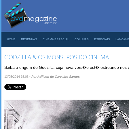
HOME
RESENHAS
CINEMA ESPECIAL
COLUNAS
ESPECIAIS
LANCAM
GODZILLA & OS MONSTROS DO CINEMA
Saiba a origem de Godzilla, cuja nova vers�o est� estreando nos
13/05/2014 15:03
•
Por Adilson de Carvalho Santos