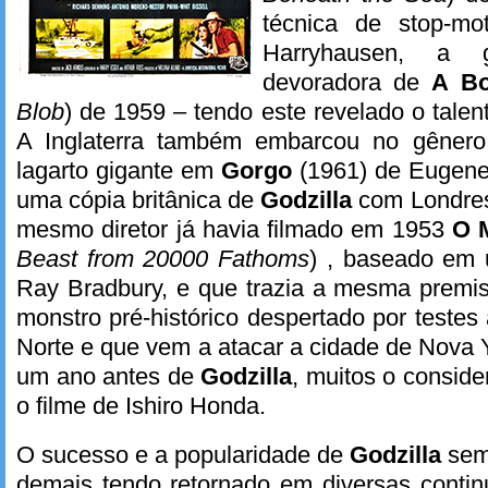
técnica de stop-mo
Harryhausen, a g
devoradora de
A Bo
Blob
) de 1959 – tendo este revelado o tal
A Inglaterra também embarcou no gênero 
lagarto gigante em
Gorgo
(1961) de Eugene 
uma cópia britânica de
Godzilla
com Londres 
mesmo diretor já havia filmado em 1953
O 
Beast from 20000 Fathoms
) , baseado em 
Ray Bradbury, e que trazia a mesma prem
monstro pré-histórico despertado por testes
Norte e que vem a atacar a cidade de Nova Yo
um ano antes de
Godzilla
, muitos o conside
o filme de Ishiro Honda.
O sucesso e a popularidade de
Godzilla
semp
demais tendo retornado em diversas contin