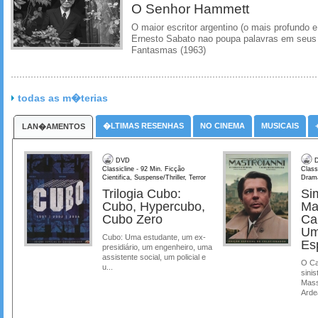
O Senhor Hammett
O maior escritor argentino (o mais profundo e
Ernesto Sabato nao poupa palavras em seus 
Fantasmas (1963)
todas as m�terias
�LTIMAS RESENHAS
NO CINEMA
MUSICAIS
LAN�AMENTOS
DVD
D
Classicline - 92 Min. Ficção
Class
Cientifica, Suspense/Thriller, Terror
Dram
Trilogia Cubo:
Si
Cubo, Hypercubo,
Ma
Cubo Zero
Ca
Um
Cubo: Uma estudante, um ex-
Es
presidiário, um engenheiro, uma
assistente social, um policial e
O Ca
u...
sinis
Mass
Ardea