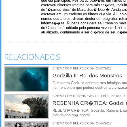
que ela participou. Fez participa��es em filmes br
escreveu diversos roteiros para miniss�ries, incl
de “�ramos Seis” de Maria Jos� Dupr�. Ainda c
escrever em um caderno os filmes que via. Ali, col
nomes dos atores, diretor, diretor de fotografia, rotei
informa��es. Rubens considera seu trabalho mais 
de Cineastas”, editado pela primeira vez em 1977 e 
atualizado, continuando a ser o �nico de seu g�ner
RELACIONADOS
CINEMA COM FELIPE BRIDA | 28/07/2020
Godzilla II: Rei dos Monstros
O monstro Godzilla enfrenta tres inimigos mo
num encontro que podera destruir a civilizac
CINEMA COM RUBENS EWALD FILHO | 14/05/2014
RESENHA CR�TICA: Godzill
RESENHA CR�TICA: Godzilla. Rubens Ewald fi
pior do ano at� agora!
CINEMA COM FELIPE BRIDA | 24/04/2017