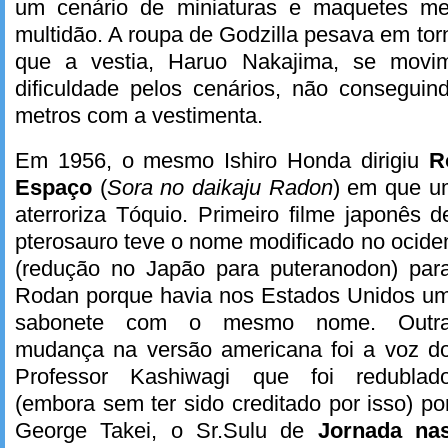
um cenário de miniaturas e maquetes m
multidão. A roupa de Godzilla pesava em torn
que a vestia, Haruo Nakajima, se movi
dificuldade pelos cenários, não consegui
metros com a vestimenta.
Em 1956, o mesmo Ishiro Honda dirigiu
R
Espaço
(
Sora no daikaju Radon
) em que u
aterroriza Tóquio. Primeiro filme japonês 
pterosauro teve o nome modificado no ocide
(redução no Japão para puteranodon) par
Rodan porque havia nos Estados Unidos u
sabonete com o mesmo nome. Outr
mudança na versão americana foi a voz d
Professor Kashiwagi que foi redublad
(embora sem ter sido creditado por isso) po
George Takei, o Sr.Sulu de
Jornada na