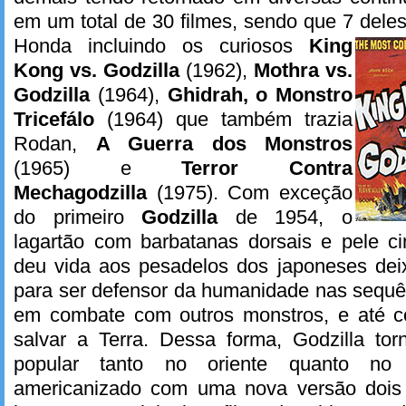
em um total de 30 filmes, sendo que 7 deles
Honda incluindo os curiosos
King
Kong vs. Godzilla
(1962),
Mothra vs.
Godzilla
(1964),
Ghidrah, o Monstro
Tricefálo
(1964) que também trazia
Rodan,
A Guerra dos Monstros
(1965) e
Terror Contra
Mechagodzilla
(1975). Com exceção
do primeiro
Godzilla
de 1954, o
lagartão com barbatanas dorsais e pele c
deu vida aos pesadelos dos japoneses dei
para ser defensor da humanidade nas sequên
em combate com outros monstros, e até c
salvar a Terra. Dessa forma, Godzilla t
popular tanto no oriente quanto no 
americanizado com uma nova versão dois