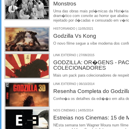
Monstros
Uma das obras mais pol�micas da Hist�ria 
dram�tico com convite ao horror que abalou
rejeitado por d�cadas e censurado em v�r
HISTORIANDO | 11/05/2021
Godzilla Vs Kong
O novo filme segue a vibe moderna dos con
LINK EXTERNO | 27/08/2015
GODZILLA: OR�GENS - PA
COLECIONADORES
Mais um pack para colecionadores de respeit
LINK EXTERNO | 06/10/2014
Resenha Completa do Godzill
Conhe�a os detalhes da edi��o em alta d
NOS CINEMAS | 14/05/2014
Estreias nos Cinemas: 15 de 
NEsta semana tem Wagner Moura num filme