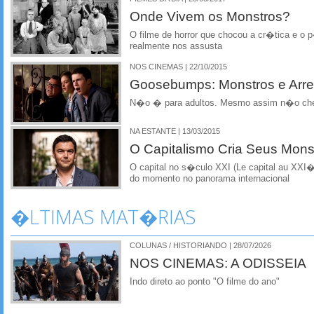
Onde Vivem os Monstros?
O filme de horror que chocou a cr�tica e o 
realmente nos assusta
NOS CINEMAS | 22/10/2015
Goosebumps: Monstros e Arr
N�o � para adultos. Mesmo assim n�o che
NA ESTANTE | 13/03/2015
O Capitalismo Cria Seus Mons
O capital no s�culo XXI (Le capital au XXI
do momento no panorama internacional
�LTIMAS MAT�RIAS
COLUNAS / HISTORIANDO | 28/07/2026
NOS CINEMAS: A ODISSEIA
Indo direto ao ponto "O filme do ano"