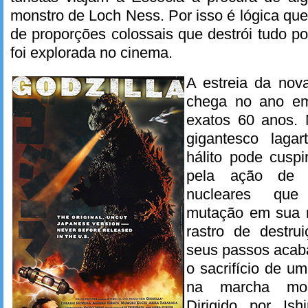
monstro de Loch Ness. Por isso é lógica que
de proporções colossais que destrói tudo 
foi explorada no cinema.
A estreia da no
chega no ano em
exatos 60 anos. N
gigantesco lagart
hálito pode cuspi
pela ação de 
nucleares qu
mutação em sua n
rastro de destr
seus passos acab
o sacrifício de u
na marcha mort
Dirigido por Is