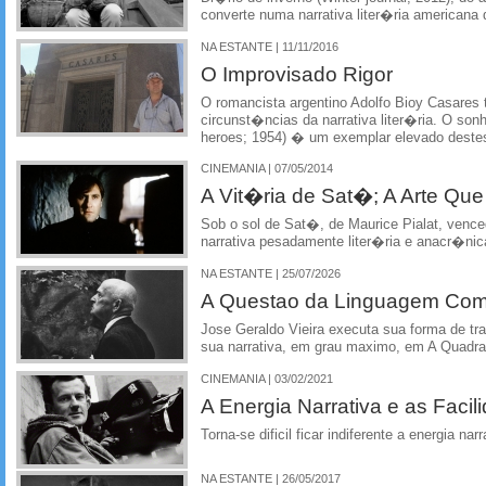
converte numa narrativa liter�ria americana 
NA ESTANTE | 11/11/2016
O Improvisado Rigor
O romancista argentino Adolfo Bioy Casare
circunst�ncias da narrativa liter�ria. O so
heroes; 1954) � um exemplar elevado dest
CINEMANIA | 07/05/2014
A Vit�ria de Sat�; A Arte Qu
Sob o sol de Sat�, de Maurice Pialat, ven
narrativa pesadamente liter�ria e anacr�nic
NA ESTANTE | 25/07/2026
A Questao da Linguagem Como
Jose Geraldo Vieira executa sua forma de tr
sua narrativa, em grau maximo, em A Quadra
CINEMANIA | 03/02/2021
A Energia Narrativa e as Faci
Torna-se dificil ficar indiferente a energia n
NA ESTANTE | 26/05/2017