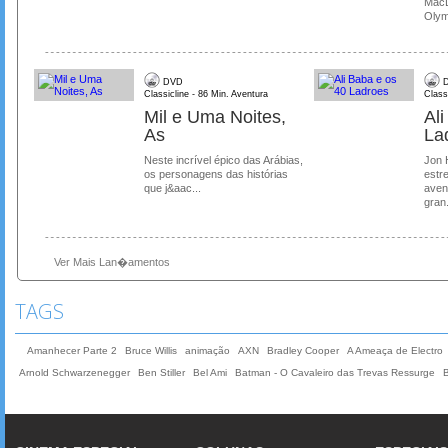
MacL
Olymp
DVD
D
Classicline - 86 Min. Aventura
Class
Mil e Uma Noites,
Al
As
La
Neste incrível épico das Arábias,
Jon 
os personagens das histórias
estre
que j&aac...
aven
gran.
Ver Mais Lan�amentos
TAGS
Amanhecer Parte 2
Bruce Willis
animação
AXN
Bradley Cooper
A Ameaça de Electro
Arnold Schwarzenegger
Ben Stiller
Bel Ami
Batman - O Cavaleiro das Trevas Ressurge