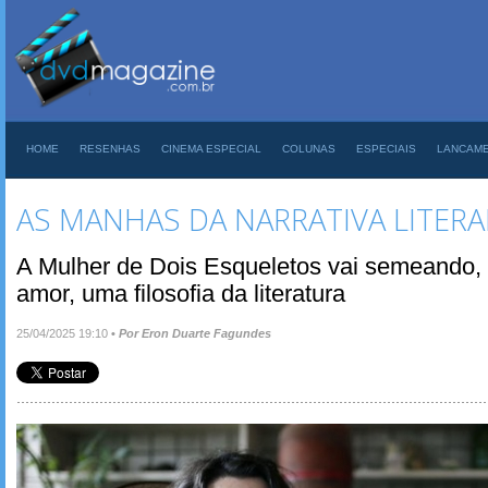
HOME
RESENHAS
CINEMA ESPECIAL
COLUNAS
ESPECIAIS
LANCAM
AS MANHAS DA NARRATIVA LITERA
A Mulher de Dois Esqueletos vai semeando, 
amor, uma filosofia da literatura
25/04/2025 19:10
•
Por Eron Duarte Fagundes