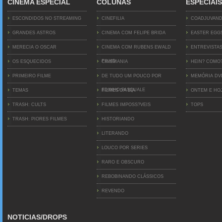
CINEMA ESPECIAL
COLUNAS
ESPECIAIS
ESCONDIDOS NO STREAMING
CINEFILIA
COADJUVAN
GRANDES ASTROS
CINEMA COM FELIPE BRIDA
EASTER EGG
MERECIA O OSCAR
CINEMA COM RUBENS EWALD
ENTREVISTA
FILHO
OS ESQUECIDOS
CINEMANIA
HEIN? COMO
PRIMEIRO FILME
DE TUDO UM POUCO POR
MEMÓRIA D
EDINHO PASQUALE
TEMAS
FILMES DA BIA
ONTEM E HO
TRASH: CULTS
FILMES IMPOSS?VEIS
TOPS
TRASH: PIORES FILMES
HISTORIANDO
LITERANDO
LOUCO POR SERIES
RARO E OBSCURO
REBOBINANDO CLÁSSICOS
REVENDO
NOTICIAS/DROPS