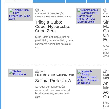
DVD
D
Classicline - 92 Min. Ficção
Class
Cientifica, Suspense/Thriller, Terror
Dram
Trilogia Cubo:
Si
Cubo, Hypercubo,
Ma
Cubo Zero
Ca
Um
Cubo: Uma estudante, um ex-
Es
presidiário, um engenheiro, uma
assistente social, um policial e
O Ca
u...
sinis
Mass
Ardea
DVD
D
Classicline - 97 Min. Suspense/Thriller
Class
Comé
Setima Profecia, A
Ant
Ao redor do mundo estão
Mc
aparecendo diversos sinais do
Ac
fim dos tempos, assim como
Ou
está ...
Flore
Field