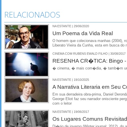
RELACIONADOS
NA ESTANTE | 29/06/2020
Um Poema da Vida Real
O homem que colecionava manhas (2004), ro
Liberato Vieira da Cunha, esta em busca do ri
CINEMA COM RUBENS EWALD FILHO | 30/08/2017
RESENHA CR�TICA: Bingo -
� cinema, � mais com�dia, � tamb�m um
NA ESTANTE | 19/10/2025
A Narrativa Literaria em Seu 
Em sua derradeira obra-prima, Daniel Deronda 
George Eliot faz seu narrador onisciente perg
com o leitor
NA ESTANTE | 19/06/2017
Os Lugares Comuns Revisita
Di�rio de inverno (Winter journal; 2012), do 