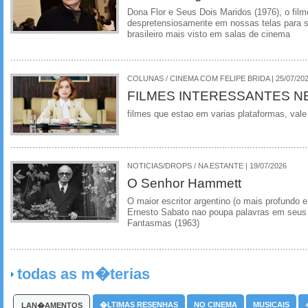
Dona Flor e Seus Dois Maridos (1976), o film
despretensiosamente em nossas telas para se
brasileiro mais visto em salas de cinema
COLUNAS / CINEMA COM FELIPE BRIDA | 25/07/20
FILMES INTERESSANTES N
filmes que estao em varias plataformas, vale
NOTICIAS/DROPS / NA ESTANTE | 19/07/2026
O Senhor Hammett
O maior escritor argentino (o mais profundo e
Ernesto Sabato nao poupa palavras em seus 
Fantasmas (1963)
todas as m�terias
�LTIMAS RESENHAS
NO CINEMA
MUSICAIS
LAN�AMENTOS