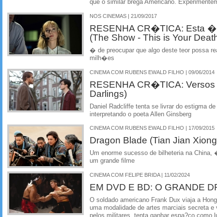
que o similar brega Americano. Experimente
NOS CINEMAS | 21/09/2017
RESENHA CR�TICA: Esta � A
(The Show - This is Your Deat
� de preocupar que algo deste teor possa rea
milh�es
CINEMA COM RUBENS EWALD FILHO | 09/06/2014
RESENHA CR�TICA: Versos de
Darlings)
Daniel Radcliffe tenta se livrar do estigma de
interpretando o poeta Allen Ginsberg
CINEMA COM RUBENS EWALD FILHO | 17/09/2015
Dragon Blade (Tian Jian Xiong
Um enorme sucesso de bilheteria na China, 
um grande filme
CINEMA COM FELIPE BRIDA | 11/02/2024
EM DVD E BD: O GRANDE 
O soldado americano Frank Dux viaja a Hong
uma modalidade de artes marciais secreta e v
pelos militares, tenta ganhar espa?co como