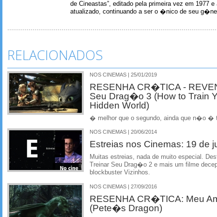
de Cineastas”, editado pela primeira vez em 1977 e 
atualizado, continuando a ser o �nico de seu g�ner
RELACIONADOS
NOS CINEMAS | 25/01/2019
RESENHA CR�TICA - REVEND
Seu Drag�o 3 (How to Train 
Hidden World)
� melhor que o segundo, ainda que n�o � t�
NOS CINEMAS | 20/06/2014
Estreias nos Cinemas: 19 de 
Muitas estreias, nada de muito especial. 
Treinar Seu Drag�o 2 e mais um filme dece
blockbuster Vizinhos.
NOS CINEMAS | 27/09/2016
RESENHA CR�TICA: Meu Ami
(Pete�s Dragon)