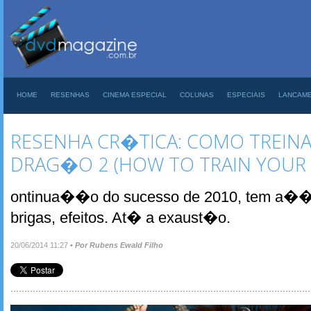
HOME
RESENHAS
CINEMA ESPECIAL
COLUNAS
ESPECIAIS
LANCAM
RESENHA CR�TICA: COMO TREINA
DRAG�O 2 (HOW TO TRAIN YOUR
ontinua��o do sucesso de 2010, tem a��o,
brigas, efeitos. At� a exaust�o.
20/06/2014 11:27
•
Por Rubens Ewald Filho