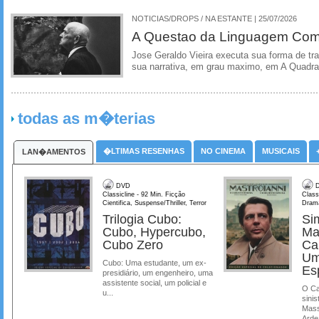
NOTICIAS/DROPS / NA ESTANTE | 25/07/2026
A Questao da Linguagem Como
Jose Geraldo Vieira executa sua forma de tr
sua narrativa, em grau maximo, em A Quadra
todas as m�terias
�LTIMAS RESENHAS
NO CINEMA
MUSICAIS
LAN�AMENTOS
DVD
D
Classicline - 92 Min. Ficção
Class
Cientifica, Suspense/Thriller, Terror
Dram
Trilogia Cubo:
Si
Cubo, Hypercubo,
Ma
Cubo Zero
Ca
Um
Cubo: Uma estudante, um ex-
Es
presidiário, um engenheiro, uma
assistente social, um policial e
O Ca
u...
sinis
Mass
Ardea