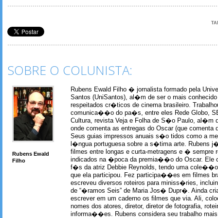
TA
SOBRE O COLUNISTA:
Rubens Ewald Filho � jornalista formado pela Univ
Santos (UniSantos), al�m de ser o mais conhecido
respeitados cr�ticos de cinema brasileiro. Trabal
comunica��o do pa�s, entre eles Rede Globo, S
Cultura, revista Veja e Folha de S�o Paulo, al�m 
onde comenta as entregas do Oscar (que comenta 
Seus guias impressos anuais s�o tidos como a me
l�ngua portuguesa sobre a s�tima arte. Rubens j� 
filmes entre longas e curta-metragens e � sempre re
Rubens Ewald
indicados na �poca da premia��o do Oscar. Ele c
Filho
f�s da atriz Debbie Reynolds, tendo uma cole��o 
que ela participou. Fez participa��es em filmes br
escreveu diversos roteiros para miniss�ries, incl
de “�ramos Seis” de Maria Jos� Dupr�. Ainda c
escrever em um caderno os filmes que via. Ali, col
nomes dos atores, diretor, diretor de fotografia, rotei
informa��es. Rubens considera seu trabalho mais 