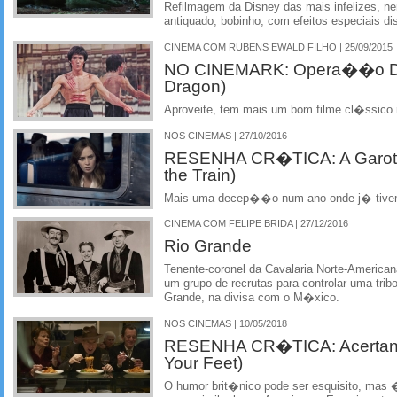
Refilmagem da Disney das mais infelizes, n
antiquado, bobinho, com efeitos especiais d
CINEMA COM RUBENS EWALD FILHO | 25/09/2015
NO CINEMARK: Opera��o Dr
Dragon)
Aproveite, tem mais um bom filme cl�ssico
NOS CINEMAS | 27/10/2016
RESENHA CR�TICA: A Garota 
the Train)
Mais uma decep��o num ano onde j� tive
CINEMA COM FELIPE BRIDA | 27/12/2016
Rio Grande
Tenente-coronel da Cavalaria Norte-Americana
um grupo de recrutas para controlar uma tri
Grande, na divisa com o M�xico.
NOS CINEMAS | 10/05/2018
RESENHA CR�TICA: Acertand
Your Feet)
O humor brit�nico pode ser esquisito, mas �