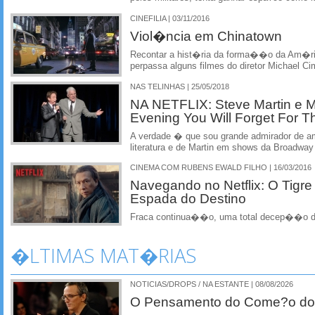
CINEFILIA | 03/11/2016
Viol�ncia em Chinatown
Recontar a hist�ria da forma��o da Am�
perpassa alguns filmes do diretor Michael 
NAS TELINHAS | 25/05/2018
NA NETFLIX: Steve Martin e Ma
Evening You Will Forget For Th
A verdade � que sou grande admirador de a
literatura e de Martin em shows da Broadway
CINEMA COM RUBENS EWALD FILHO | 16/03/2016
Navegando no Netflix: O Tigre
Espada do Destino
Fraca continua��o, uma total decep��o d
�LTIMAS MAT�RIAS
NOTICIAS/DROPS / NA ESTANTE | 08/08/2026
O Pensamento do Come?o do