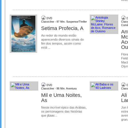
DVD
D
Classicline - 97 Min. Suspense/Thriller
Class
Comé
Setima Profecia, A
Ant
Ao redor do mundo estão
Mc
aparecendo diversos sinais do
Ac
fim dos tempos, assim como
Ou
está ...
Flore
Field
MacL
Olymp
DVD
D
Classicline - 86 Min. Aventura
Class
Mil e Uma Noites,
Al
As
La
Neste incrível épico das Arábias,
Jon 
os personagens das histórias
estre
que j&aac...
aven
gran.