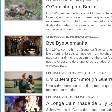
CINEMA COM FELIPE BRIDA | 05/09/2019
O Caminho para Berlim
Em 1942, na Segunda Guerra Mundial, o tene
Borisov) eh preso por um crime de guerra e 
na Alemanha. Escoltado por um soldado caz
Abdykalov), ele cruza as estepes rumo a Ber
caminhada no centro do cerc...
CINEMA COM FELIPE BRIDA | 29/03/2019
Bye Bye Alemanha
Em 1946, com o fim da Segunda Guerra, o j
Bleibtreu) junta seis amigos com um objetiv
para ganhar dinheiro e assim ir embora da 
guerra. O destino do grupo � os Estados U
enxovais para ...
CINEMA COM RUBENS EWALD FILHO | 11/06/2018
Em Guerra por Amor (In Guerr
Uma �tima surpresa, este filme mostra que 
melhores do mundo!
CINEMA COM FELIPE BRIDA | 01/09/2017
A Longa Caminhada de Billy L
Sobreviventes da Guerra do Iraque, o soldado