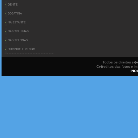
GENTE
JOGATINA
NA ESTANTE
NAS TELINHAS
NAS TELONAS
OUVINDO E VENDO
Todos os direitos s
Cr�editos das fotos e ima
INO