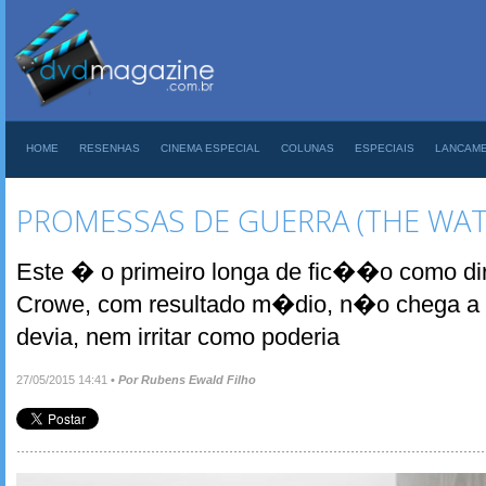
HOME
RESENHAS
CINEMA ESPECIAL
COLUNAS
ESPECIAIS
LANCAM
PROMESSAS DE GUERRA (THE WATE
Este � o primeiro longa de fic��o como dir
Crowe, com resultado m�dio, n�o chega a
devia, nem irritar como poderia
27/05/2015 14:41
•
Por Rubens Ewald Filho