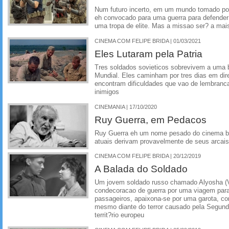
Num futuro incerto, em um mundo tomado por
eh convocado para uma guerra para defende
uma tropa de elite. Mas a missao ser? a mai
CINEMA COM FELIPE BRIDA | 01/03/2021
Eles Lutaram pela Patria
Tres soldados sovieticos sobrevivem a uma 
Mundial. Eles caminham por tres dias em dir
encontram dificuldades que vao de lembranca
inimigos
CINEMANIA | 17/10/2020
Ruy Guerra, em Pedacos
Ruy Guerra eh um nome pesado do cinema br
atuais derivam provavelmente de seus arcais
CINEMA COM FELIPE BRIDA | 20/12/2019
A Balada do Soldado
Um jovem soldado russo chamado Alyosha (Vl
condecoracao de guerra por uma viagem para
passageiros, apaixona-se por uma garota, co
mesmo diante do terror causado pela Segund
territ?rio europeu