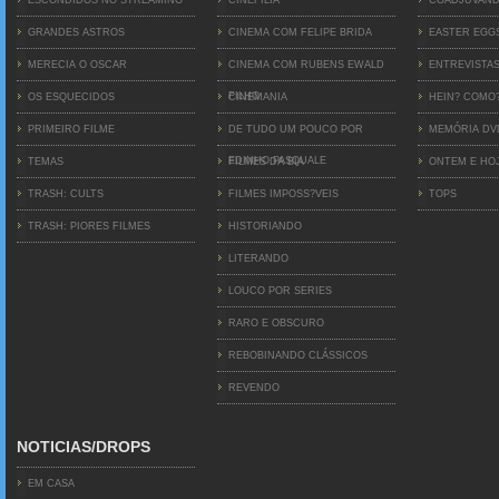
ESCONDIDOS NO STREAMING
CINEFILIA
COADJUVAN
GRANDES ASTROS
CINEMA COM FELIPE BRIDA
EASTER EGG
MERECIA O OSCAR
CINEMA COM RUBENS EWALD
ENTREVISTA
FILHO
OS ESQUECIDOS
CINEMANIA
HEIN? COMO
PRIMEIRO FILME
DE TUDO UM POUCO POR
MEMÓRIA D
EDINHO PASQUALE
TEMAS
FILMES DA BIA
ONTEM E HO
TRASH: CULTS
FILMES IMPOSS?VEIS
TOPS
TRASH: PIORES FILMES
HISTORIANDO
LITERANDO
LOUCO POR SERIES
RARO E OBSCURO
REBOBINANDO CLÁSSICOS
REVENDO
NOTICIAS/DROPS
EM CASA