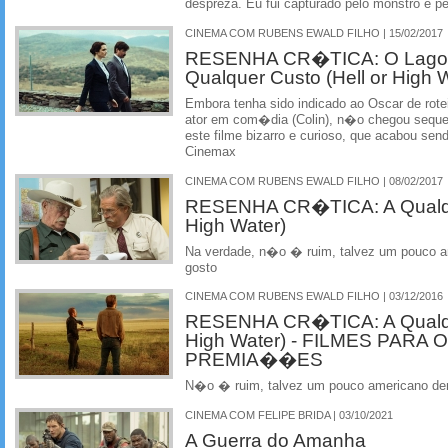
despreza. Eu fui capturado pelo monstro e p
CINEMA COM RUBENS EWALD FILHO | 15/02/2017
RESENHA CR�TICA: O Lagost
Qualquer Custo (Hell or High 
Embora tenha sido indicado ao Oscar de rotei
ator em com�dia (Colin), n�o chegou sequ
este filme bizarro e curioso, que acabou s
Cinemax
CINEMA COM RUBENS EWALD FILHO | 08/02/2017
RESENHA CR�TICA: A Qualque
High Water)
Na verdade, n�o � ruim, talvez um pouco a
gosto
CINEMA COM RUBENS EWALD FILHO | 03/12/2016
RESENHA CR�TICA: A Qualque
High Water) - FILMES PARA
PREMIA��ES
N�o � ruim, talvez um pouco americano dem
CINEMA COM FELIPE BRIDA | 03/10/2021
A Guerra do Amanha