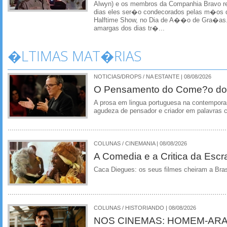
Alwyn) e os membros da Companhia Bravo r
dias eles ser�o condecorados pelas m�os d
Halftime Show, no Dia de A��o de Gra�as
amargas dos dias tr�...
�LTIMAS MAT�RIAS
NOTICIAS/DROPS / NA ESTANTE | 08/08/2026
O Pensamento do Come?o do
A prosa em lingua portuguesa na contempora
agudeza de pensador e criador em palavras 
COLUNAS / CINEMANIA | 08/08/2026
A Comedia e a Critica da Escra
Caca Diegues: os seus filmes cheiram a Bra
COLUNAS / HISTORIANDO | 08/08/2026
NOS CINEMAS: HOMEM-ARA