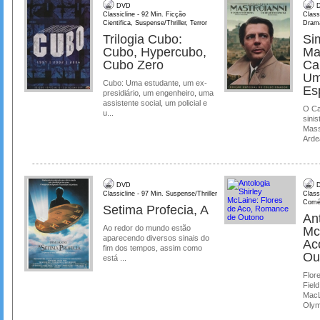
DVD
D
Classicline - 92 Min. Ficção
Class
Cientifica, Suspense/Thriller, Terror
Dram
Trilogia Cubo:
Si
Cubo, Hypercubo,
Ma
Cubo Zero
Ca
Um
Cubo: Uma estudante, um ex-
Es
presidiário, um engenheiro, uma
assistente social, um policial e
O Ca
u...
sinis
Mass
Ardea
DVD
D
Classicline - 97 Min. Suspense/Thriller
Class
Comé
Setima Profecia, A
Ant
Ao redor do mundo estão
Mc
aparecendo diversos sinais do
Ac
fim dos tempos, assim como
Ou
está ...
Flore
Field
MacL
Olymp