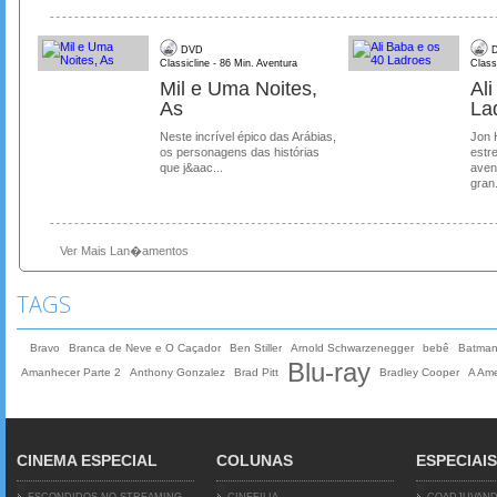
DVD
D
Classicline - 86 Min. Aventura
Class
Mil e Uma Noites,
Al
As
La
Neste incrível épico das Arábias,
Jon 
os personagens das histórias
estre
que j&aac...
aven
gran.
Ver Mais Lan�amentos
TAGS
Bravo
Branca de Neve e O Caçador
Ben Stiller
Arnold Schwarzenegger
bebê
Batma
Blu-ray
Amanhecer Parte 2
Anthony Gonzalez
Brad Pitt
Bradley Cooper
A Ame
CINEMA ESPECIAL
COLUNAS
ESPECIAIS