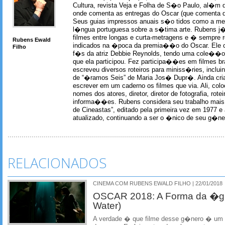
Cultura, revista Veja e Folha de S�o Paulo, al�m 
onde comenta as entregas do Oscar (que comenta 
Seus guias impressos anuais s�o tidos como a me
l�ngua portuguesa sobre a s�tima arte. Rubens j� 
filmes entre longas e curta-metragens e � sempre re
Rubens Ewald
indicados na �poca da premia��o do Oscar. Ele c
Filho
f�s da atriz Debbie Reynolds, tendo uma cole��o 
que ela participou. Fez participa��es em filmes br
escreveu diversos roteiros para miniss�ries, incl
de “�ramos Seis” de Maria Jos� Dupr�. Ainda c
escrever em um caderno os filmes que via. Ali, col
nomes dos atores, diretor, diretor de fotografia, rotei
informa��es. Rubens considera seu trabalho mais 
de Cineastas”, editado pela primeira vez em 1977 e 
atualizado, continuando a ser o �nico de seu g�ner
RELACIONADOS
CINEMA COM RUBENS EWALD FILHO | 22/01/2018
OSCAR 2018: A Forma da �gu
Water)
A verdade � que filme desse g�nero � um 