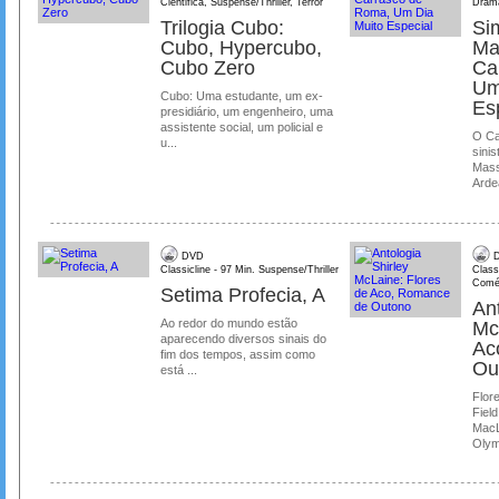
Cientifica, Suspense/Thriller, Terror
Dram
Trilogia Cubo:
Si
Cubo, Hypercubo,
Ma
Cubo Zero
Ca
Um
Cubo: Uma estudante, um ex-
Es
presidiário, um engenheiro, uma
assistente social, um policial e
O Ca
u...
sinis
Mass
Ardea
DVD
D
Classicline - 97 Min. Suspense/Thriller
Class
Comé
Setima Profecia, A
Ant
Ao redor do mundo estão
Mc
aparecendo diversos sinais do
Ac
fim dos tempos, assim como
Ou
está ...
Flore
Field
MacL
Olymp