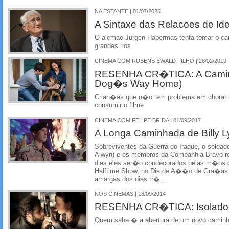
NA ESTANTE | 01/07/2025
A Sintaxe das Relacoes de Ide
O alemao Jurgen Habermas tenta tomar o cam
grandes rios
CINEMA COM RUBENS EWALD FILHO | 28/02/2019
RESENHA CR�TICA: A Camin
Dog�s Way Home)
Crian�as que n�o tem problema em chorar e
consumir o filme
CINEMA COM FELIPE BRIDA | 01/09/2017
A Longa Caminhada de Billy L
Sobreviventes da Guerra do Iraque, o soldado
Alwyn) e os membros da Companhia Bravo r
dias eles ser�o condecorados pelas m�os d
Halftime Show, no Dia de A��o de Gra�as
amargas dos dias tr�...
NOS CINEMAS | 18/09/2014
RESENHA CR�TICA: Isolado
Quem sabe � a abertura de um novo caminho 