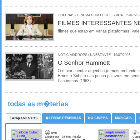
COLUNAS / CINEMA COM FELIPE BRIDA | 25/07/20
FILMES INTERESSANTES N
filmes que estao em varias plataformas, vale
NOTICIAS/DROPS / NA ESTANTE | 19/07/2026
O Senhor Hammett
O maior escritor argentino (o mais profundo e
Ernesto Sabato nao poupa palavras em seus 
Fantasmas (1963)
todas as m�terias
�LTIMAS RESENHAS
NO CINEMA
MUSICAIS
LAN�AMENTOS
DVD
D
Classicline - 92 Min. Ficção
Class