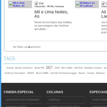
DVD
D
Classicline - 86 Min. Aventura
Class
Mil e Uma Noites,
Al
As
La
Neste incrível épico das Arábias,
Jon 
os personagens das histórias
estre
que j&aac...
aven
gran.
Ver Mais Lan�amentos
TAGS
007
Avatar, James Cameron
Brad Pitt
AXN
Ben Stiller
Bel Ami
Bradley Cooper
an
Anthony Gonzalez
ARGO
Bruce Willis
Arnold Schwarzenegger
Bravo
Avatar
Batman
CINEMA ESPECIAL
COLUNAS
ESPECIAIS
ESCONDIDOS NO STREAMING
CINEFILIA
COADJUVAN
GRANDES ASTROS
CINEMA COM FELIPE BRIDA
EASTER EGG