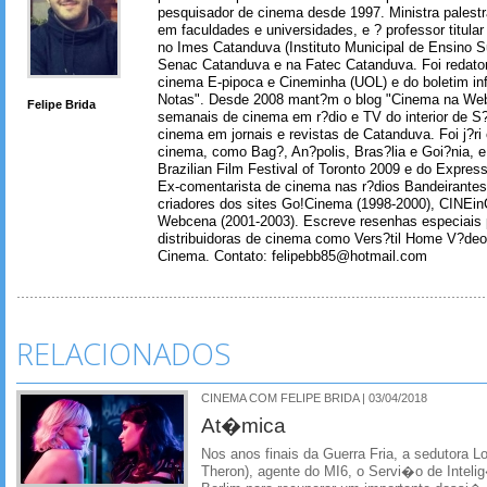
pesquisador de cinema desde 1997. Ministra palest
em faculdades e universidades, e ? professor titul
no Imes Catanduva (Instituto Municipal de Ensino S
Senac Catanduva e na Fatec Catanduva. Foi redator
cinema E-pipoca e Cineminha (UOL) e do boletim in
Notas". Desde 2008 mant?m o blog "Cinema na Web
Felipe Brida
semanais de cinema em r?dio e TV do interior de S
cinema em jornais e revistas de Catanduva. Foi j?ri
cinema, como Bag?, An?polis, Bras?lia e Goi?nia, e 
Brazilian Film Festival of Toronto 2009 e do Express
Ex-comentarista de cinema nas r?dios Bandeirantes
criadores dos sites Go!Cinema (1998-2000), CINEin
Webcena (2001-2003). Escreve resenhas especiais p
distribuidoras de cinema como Vers?til Home V?deo
Cinema. Contato: felipebb85@hotmail.com
RELACIONADOS
CINEMA COM FELIPE BRIDA | 03/04/2018
At�mica
Nos anos finais da Guerra Fria, a sedutora Lo
Theron), agente do MI6, o Servi�o de Inteli