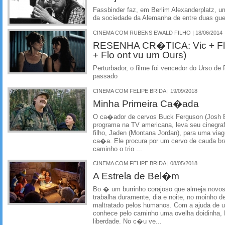
Fassbinder faz, em Berlim Alexanderplatz, um
da sociedade da Alemanha de entre duas gue
CINEMA COM RUBENS EWALD FILHO | 18/06/2014
RESENHA CR�TICA: Vic + Flo
+ Flo ont vu um Ours)
Perturbador, o filme foi vencedor do Urso de 
passado
CINEMA COM FELIPE BRIDA | 19/09/2018
Minha Primeira Ca�ada
O ca�ador de cervos Buck Ferguson (Josh B
programa na TV americana, leva seu cinegraf
filho, Jaden (Montana Jordan), para uma vi
ca�a. Ele procura por um cervo de cauda br
caminho o trio ...
CINEMA COM FELIPE BRIDA | 08/05/2018
A Estrela de Bel�m
Bo � um burrinho corajoso que almeja novos
trabalha duramente, dia e noite, no moinho 
maltratado pelos humanos. Com a ajuda de u
conhece pelo caminho uma ovelha doidinha
liberdade. No c�u ve...