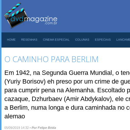
HOME
RESENHAS
CINEMA ESPECIAL
COLUNAS
ESPECIAIS
LANCAM
O CAMINHO PARA BERLIM
Em 1942, na Segunda Guerra Mundial, o ten
(Yuriy Borisov) eh preso por um crime de gue
para cumprir pena na Alemanha. Escoltado 
cazaque, Dzhurbaev (Amir Abdykalov), ele c
a Berlim, numa longa e dura caminhada no c
alemao
05/09/2019 14:32
•
Por Felipe Brida