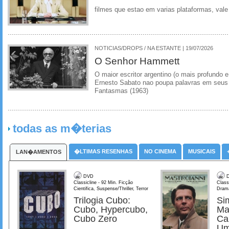
filmes que estao em varias plataformas, vale
NOTICIAS/DROPS / NA ESTANTE | 19/07/2026
O Senhor Hammett
O maior escritor argentino (o mais profundo e
Ernesto Sabato nao poupa palavras em seus 
Fantasmas (1963)
todas as m�terias
�LTIMAS RESENHAS
NO CINEMA
MUSICAIS
LAN�AMENTOS
DVD
D
Classicline - 92 Min. Ficção
Class
Cientifica, Suspense/Thriller, Terror
Dram
Trilogia Cubo:
Si
Cubo, Hypercubo,
Ma
Cubo Zero
Ca
Um