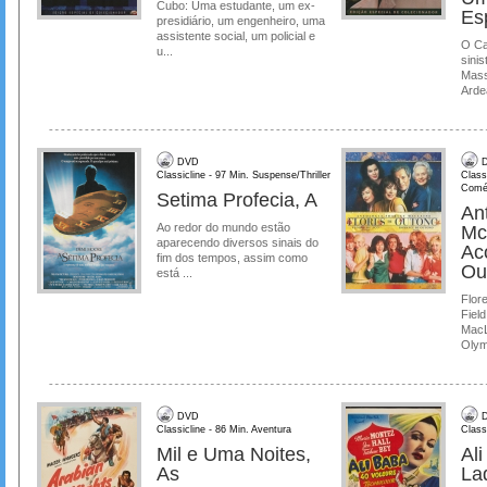
Cubo: Uma estudante, um ex-
Es
presidiário, um engenheiro, uma
assistente social, um policial e
O Ca
u...
sinis
Mass
Ardea
DVD
D
Classicline - 97 Min. Suspense/Thriller
Class
Comé
Setima Profecia, A
Ant
Ao redor do mundo estão
Mc
aparecendo diversos sinais do
Ac
fim dos tempos, assim como
Ou
está ...
Flore
Field
MacL
Olymp
DVD
D
Classicline - 86 Min. Aventura
Class
Mil e Uma Noites,
Al
As
La