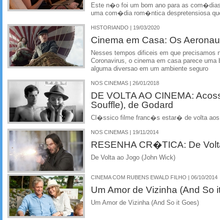
Este n�o foi um bom ano para as com�dias
uma com�dia rom�ntica despretensiosa que
HISTORIANDO | 19/03/2020
Cinema em Casa: Os Aeronau
Nesses tempos dificeis em que precisamos no
Coronavirus, o cinema em casa parece uma b
alguma diversao em um ambiente seguro
NOS CINEMAS | 26/01/2018
DE VOLTA AO CINEMA: Acoss
Souffle), de Godard
Cl�ssico filme franc�s estar� de volta aos 
NOS CINEMAS | 19/11/2014
RESENHA CR�TICA: De Volta 
De Volta ao Jogo (John Wick)
CINEMA COM RUBENS EWALD FILHO | 06/10/2014
Um Amor de Vizinha (And So i
Um Amor de Vizinha (And So it Goes)