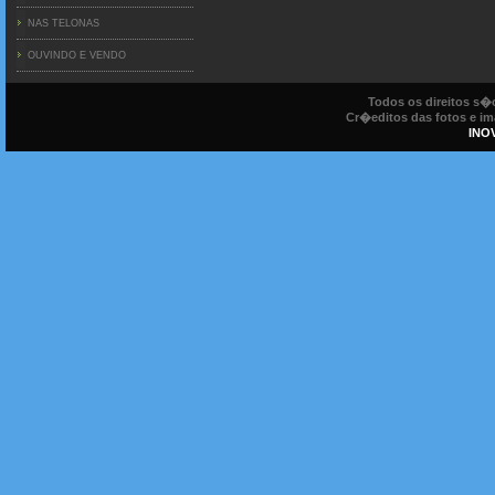
NAS TELONAS
OUVINDO E VENDO
Todos os direitos s
Cr�editos das fotos e ima
INO