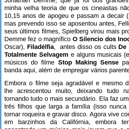
Jonathan Demme, que já foi dos grandes
minha velha teoria de que os cineastas n
10,15 anos de apogeu e passam a decair 
mas prevendo isso se aposentou antes, Fel
seus últimos filmes, Spielberg virou mais p
Demme fez o magnífico
O Silencio dos In
Oscar),
Filadélfia
, antes disso os cults
De 
Totalmente Selvagem
e alguns musicais (el
músicos do filme
Stop Making Sense
par
banda aqui, além de empregar vários parente
Embora o filme seja agradável e mesmo d
lhe acrescentou muito, deixando tudo n
tornando tudo o mais secundário. Ela faz 
três filhos que larga a família (isso nunc
tornar roqueira e gravar disco. Agora vive c
em barzinhos da Califórnia, embora te