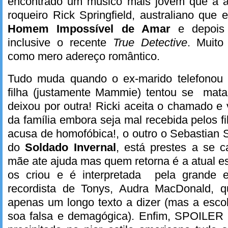
encontrado um músico mais jovem que a a
roqueiro Rick Springfield, australiano que
Homem Impossível de Amar
e depois 
inclusive o recente
True Detective
. Muito
como mero adereço romântico.
Tudo muda quando o ex-marido telefonou 
filha (justamente Mammie) tentou se mat
deixou por outra! Ricki aceita o chamado e
da família embora seja mal recebida pelos f
acusa de homofóbica!, o outro o Sebastian 
do
Soldado Invernal
, está prestes a se c
mãe ate ajuda mas quem retorna é a atual 
os criou e é interpretada pela grande e
recordista de Tonys, Audra MacDonald, q
apenas um longo texto a dizer (mas a esco
soa falsa e demagógica). Enfim, SPOILER ,