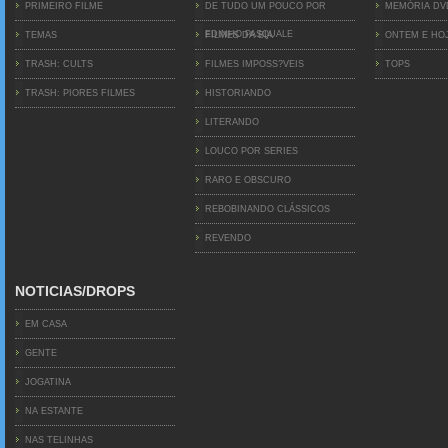
PRIMEIRO FILME
DE TUDO UM POUCO POR
MEMÓRIA D
EDINHO PASQUALE
TEMAS
FILMES DA BIA
ONTEM E HO
TRASH: CULTS
FILMES IMPOSS?VEIS
TOPS
TRASH: PIORES FILMES
HISTORIANDO
LITERANDO
LOUCO POR SERIES
RARO E OBSCURO
REBOBINANDO CLÁSSICOS
REVENDO
NOTICIAS/DROPS
EM CASA
GENTE
JOGATINA
NA ESTANTE
NAS TELINHAS