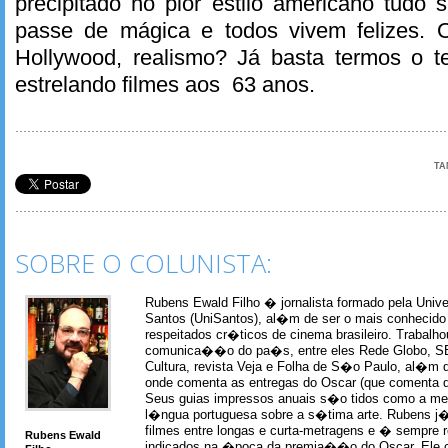
precipitado no pior estilo americano tudo
passe de mágica e todos vivem felizes.
Hollywood, realismo? Já basta termos o 
estrelando filmes aos 63 anos.
TA
SOBRE O COLUNISTA:
Rubens Ewald Filho � jornalista formado pela Univ
Santos (UniSantos), al�m de ser o mais conhecido
respeitados cr�ticos de cinema brasileiro. Trabal
comunica��o do pa�s, entre eles Rede Globo, S
Cultura, revista Veja e Folha de S�o Paulo, al�m 
onde comenta as entregas do Oscar (que comenta 
Seus guias impressos anuais s�o tidos como a me
l�ngua portuguesa sobre a s�tima arte. Rubens j� 
filmes entre longas e curta-metragens e � sempre re
Rubens Ewald
indicados na �poca da premia��o do Oscar. Ele c