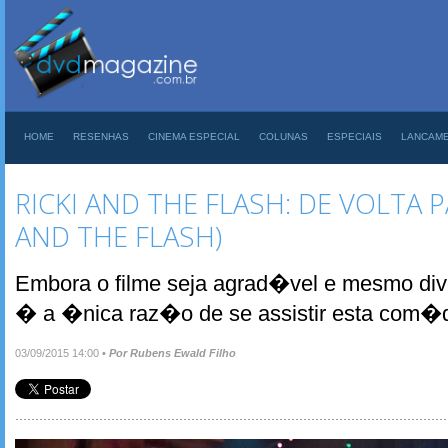
HOME
RESENHAS
CINEMA ESPECIAL
COLUNAS
ESPECIAIS
LANCAM
RICKI AND THE FLASH: DE VOLTA P
AND THE FLASH)
Embora o filme seja agrad�vel e mesmo dive
� a �nica raz�o de se assistir esta com�
03/09/2015 14:00
•
Por Rubens Ewald Filho