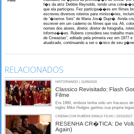
Filho
f�s da atriz Debbie Reynolds, tendo uma cole��o 
que ela participou. Fez participa��es em filmes br
escreveu diversos roteiros para miniss�ries, incl
de “�ramos Seis” de Maria Jos� Dupr�. Ainda c
escrever em um caderno os filmes que via. Ali, col
nomes dos atores, diretor, diretor de fotografia, rotei
informa��es. Rubens considera seu trabalho mais 
de Cineastas”, editado pela primeira vez em 1977 e 
atualizado, continuando a ser o �nico de seu g�ner
RELACIONADOS
HISTORIANDO | 11/09/2020
Classico Revisitado: Flash Go
Filme
Era 1980, embora tenha sido um fracasso de bi
ingles Mike Hodges ganhou sua propria legia
CINEMA COM RUBENS EWALD FILHO | 20/10/2017
RESENHA CR�TICA: De Volta
Again)