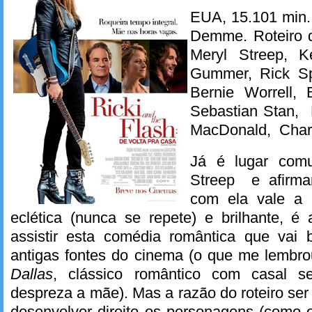
EUA, 15.101 min.
Demme. Roteiro 
Meryl Streep, K
Gummer, Rick Spr
Bernie Worrell, B
Sebastian Stan, 
MacDonald, Char
Já é lugar comu
Streep e afirmar
com ela vale a 
eclética (nunca se repete) e brilhante, é
assistir esta comédia romântica que vai
antigas fontes do cinema (o que me lembro
Dallas
, clássico romântico com casal s
despreza a mãe). Mas a razão do roteiro ser
desenvolver direito os personagens (como o