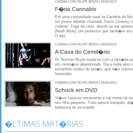
CINEMA COM FELIPE BRIDA | 05/05/2017
F�ria Cannabis
Em uma comunidade rural na Carolina do No
um jovem rebelde chamado Travis (Jeremy Irv
violento. Foge de casa, devido ao pai opress
(Noah Wyle), um professor que tamb�m esc
O des...
CINEMA COM FELIPE BRIDA | 08/09/2016
A Casa do Cemit�rio
Dr. Norman Boyle muda-se com a fam�lia pa
um cemit�rio abandonado. Dia e noite eles 
estranhos vindos do por�o, que ir�o culmi
horrendas
CINEMA COM FELIPE BRIDA | 18/06/2016
Schock em DVD
Vi�va casa-se novamente e vai morar na ant
seu filho pequeno. Tudo parece tranquilo, a
fantasma do ex-marido
�LTIMAS MAT�RIAS