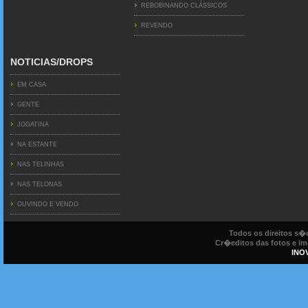
REBOBINANDO CLÁSSICOS
REVENDO
NOTICIAS/DROPS
EM CASA
GENTE
JOGATINA
NA ESTANTE
NAS TELINHAS
NAS TELONAS
OUVINDO E VENDO
Todos os direitos s
Cr�editos das fotos e ima
INO