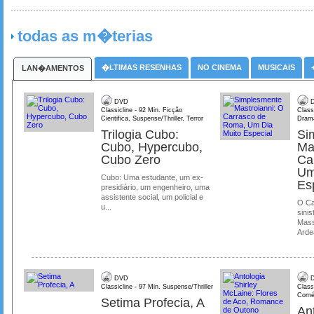
todas as m�terias
�LTIMAS RESENHAS
NO CINEMA
MUSICAIS
LAN�AMENTOS
DVD
D
Classicline - 92 Min. Ficção
Class
Cientifica, Suspense/Thriller, Terror
Dram
Trilogia Cubo:
Si
Cubo, Hypercubo,
Ma
Cubo Zero
Ca
Um
Cubo: Uma estudante, um ex-
Es
presidiário, um engenheiro, uma
assistente social, um policial e
O Ca
u...
sinis
Mass
Ardea
DVD
D
Classicline - 97 Min. Suspense/Thriller
Class
Comé
Setima Profecia, A
Ant