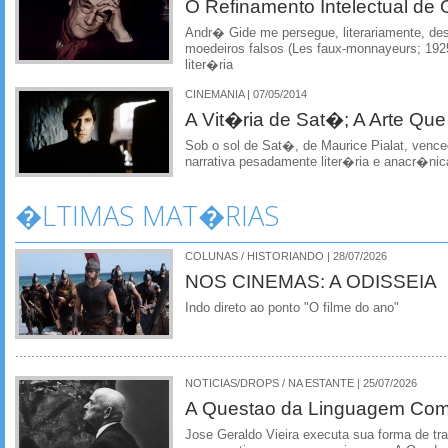
O Refinamento Intelectual de 
Andr� Gide me persegue, literariamente, de
moedeiros falsos (Les faux-monnayeurs; 
liter�ria
CINEMANIA | 07/05/2014
A Vit�ria de Sat�; A Arte Qu
Sob o sol de Sat�, de Maurice Pialat, ven
narrativa pesadamente liter�ria e anacr�nic
�LTIMAS MAT�RIAS
COLUNAS / HISTORIANDO | 28/07/2026
NOS CINEMAS: A ODISSEIA
Indo direto ao ponto "O filme do ano"
NOTICIAS/DROPS / NA ESTANTE | 25/07/2026
A Questao da Linguagem Como
Jose Geraldo Vieira executa sua forma de tr