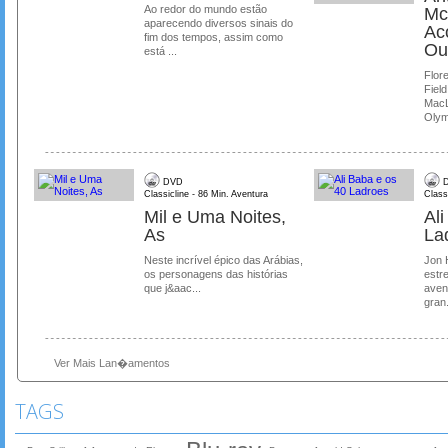
Ao redor do mundo estão
Mc
aparecendo diversos sinais do
Ac
fim dos tempos, assim como
Ou
está ...
Flore
Field
MacL
Olymp
DVD
D
Classicline - 86 Min. Aventura
Class
Mil e Uma Noites,
Al
As
La
Neste incrível épico das Arábias,
Jon 
os personagens das histórias
estre
que j&aac...
aven
gran.
Ver Mais Lan�amentos
TAGS