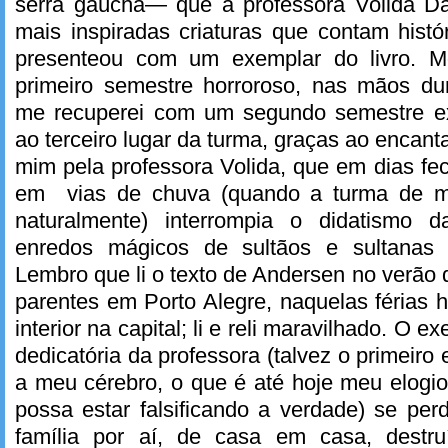
serra gaúcha— que a professora Volida Da
mais inspiradas criaturas que contam hist
presenteou com um exemplar do livro. M
primeiro semestre horroroso, nas mãos dum
me recuperei com um segundo semestre ex
ao terceiro lugar da turma, graças ao enca
mim pela professora Volida, que em dias f
em vias de chuva (quando a turma de m
naturalmente) interrompia o didatismo 
enredos mágicos de sultãos e sultanas 
Lembro que li o texto de Andersen no verão
parentes em Porto Alegre, naquelas férias h
interior na capital; li e reli maravilhado. O 
dedicatória da professora (talvez o primeiro
a meu cérebro, o que é até hoje meu elogi
possa estar falsificando a verdade) se pe
família por aí, de casa em casa, destru