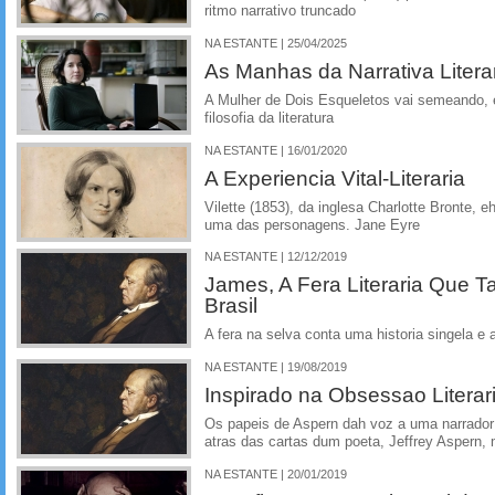
ritmo narrativo truncado
NA ESTANTE | 25/04/2025
As Manhas da Narrativa Litera
A Mulher de Dois Esqueletos vai semeando, 
filosofia da literatura
NA ESTANTE | 16/01/2020
A Experiencia Vital-Literaria
Vilette (1853), da inglesa Charlotte Bronte, 
uma das personagens. Jane Eyre
NA ESTANTE | 12/12/2019
James, A Fera Literaria Que 
Brasil
A fera na selva conta uma historia singela
NA ESTANTE | 19/08/2019
Inspirado na Obsessao Literar
Os papeis de Aspern dah voz a uma narrador
atras das cartas dum poeta, Jeffrey Aspern
NA ESTANTE | 20/01/2019