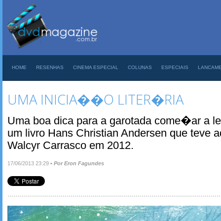
HOME
RESENHAS
CINEMA ESPECIAL
COLUNAS
ESPECIAIS
LANCAM
UMA INICIA��O LITER�RIA
Uma boa dica para a garotada come�ar a le
um livro Hans Christian Andersen que teve
Walcyr Carrasco em 2012.
17/06/2013 23:29
•
Por Eron Fagundes