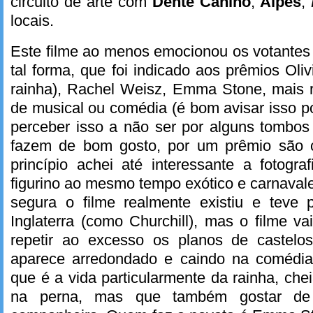
circuito de arte com
Dente Canino
,
Alpes
,
locais.
Este filme ao menos emocionou os votantes
tal forma, que foi indicado aos prêmios Oli
rainha), Rachel Weisz, Emma Stone, mais ro
de musical ou comédia (é bom avisar isso p
perceber isso a não ser por alguns tombos
fazem de bom gosto, por um prêmio são c
princípio achei até interessante a fotogr
figurino ao mesmo tempo exótico e carnaval
segura o filme realmente existiu e teve 
Inglaterra (como Churchill), mas o filme v
repetir ao excesso os planos de castelo
aparece arredondado e caindo na comédia
que é a vida particularmente da rainha, cheia
na perna, mas que também gostar de 