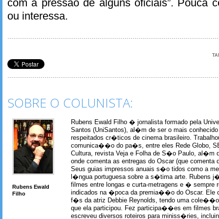
com a pressão de alguns oficiais”. Pouca c
ou interessa.
TA
SOBRE O COLUNISTA:
Rubens Ewald Filho � jornalista formado pela Univ
Santos (UniSantos), al�m de ser o mais conhecido
respeitados cr�ticos de cinema brasileiro. Trabal
comunica��o do pa�s, entre eles Rede Globo, S
Cultura, revista Veja e Folha de S�o Paulo, al�m 
onde comenta as entregas do Oscar (que comenta 
Seus guias impressos anuais s�o tidos como a me
l�ngua portuguesa sobre a s�tima arte. Rubens j� 
filmes entre longas e curta-metragens e � sempre re
Rubens Ewald
indicados na �poca da premia��o do Oscar. Ele c
Filho
f�s da atriz Debbie Reynolds, tendo uma cole��o 
que ela participou. Fez participa��es em filmes br
escreveu diversos roteiros para miniss�ries, incl