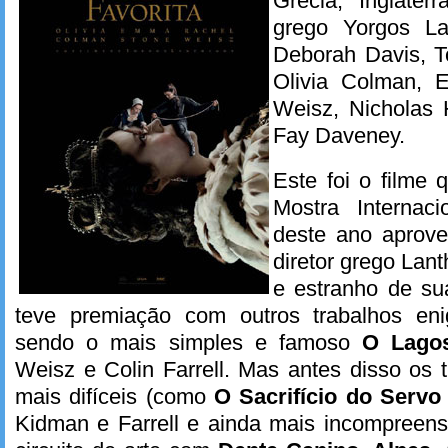
Grécia, Inglater
grego Yorgos La
Deborah Davis, 
Olivia Colman, 
Weisz, Nicholas 
Fay Daveney.
Este foi o filme 
Mostra Internac
deste ano aprove
diretor grego Lan
e estranho de su
teve premiação com outros trabalhos eni
sendo o mais simples e famoso
O Lago
Weisz e Colin Farrell. Mas antes disso os 
mais difíceis (como
O Sacrifício do Servo
Kidman e Farrell e ainda mais incompreensí