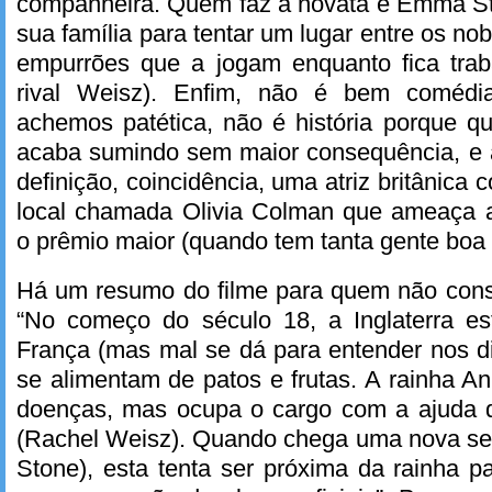
companheira. Quem faz a novata é Emma S
sua família para tentar um lugar entre os nob
empurrões que a jogam enquanto fica tra
rival Weisz). Enfim, não é bem coméd
achemos patética, não é história porque q
acaba sumindo sem maior consequência, e a
definição, coincidência, uma atriz britânica 
local chamada Olivia Colman que ameaça 
o prêmio maior (quando tem tanta gente boa 
Há um resumo do filme para quem não conseg
“No começo do século 18, a Inglaterra e
França (mas mal se dá para entender nos di
se alimentam de patos e frutas. A rainha An
doenças, mas ocupa o cargo com a ajuda 
(Rachel Weisz). Quando chega uma nova se
Stone), esta tenta ser próxima da rainha p