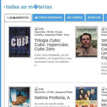
todas as m�terias
�LTIMAS RESENHAS
NO CINEMA
MUSICAIS
LAN�AMENTOS
DVD
D
Classicline - 92 Min. Ficção
Class
Cientifica, Suspense/Thriller, Terror
Dram
Trilogia Cubo:
Si
Cubo, Hypercubo,
Ma
Cubo Zero
Ca
Um
Cubo: Uma estudante, um ex-
Es
presidiário, um engenheiro, uma
assistente social, um policial e
O Ca
u...
sinis
Mass
Ardea
DVD
D
Classicline - 97 Min. Suspense/Thriller
Class
Comé
Setima Profecia, A
Ant
Ao redor do mundo estão
Mc
aparecendo diversos sinais do