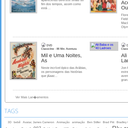
Ac
fim dos tempos, assim como
Ou
está ...
Flore
Field
MacL
Olymp
DVD
D
Classicline - 86 Min. Aventura
Class
Mil e Uma Noites,
Al
As
La
Neste incrível épico das Arábias,
Jon 
os personagens das histórias
estre
que j&aac...
aven
gran.
Ver Mais Lan�amentos
TAGS
3D
bebê
Avatar, James Cameron
Animação
animação
Ben Stiller
Brad Pitt
Bradley