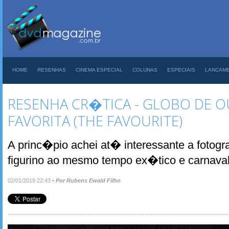
HOME
RESENHAS
CINEMA ESPECIAL
COLUNAS
ESPECIAIS
LANCAM
RESENHA CR�TICA - GLOBO DE O
FAVORITA (THE FAVOURITE)
A princ�pio achei at� interessante a fotogra
figurino ao mesmo tempo ex�tico e carnava
02/01/2019 22:43
•
Por Rubens Ewald Filho