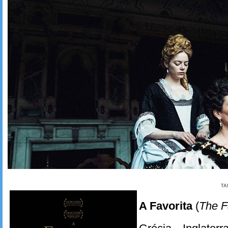
TA
A Favorita
(
The F