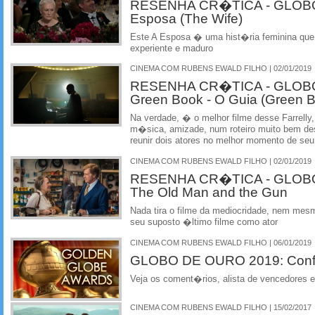
RESENHA CR�TICA - GLOBO
Esposa (The Wife)
Este A Esposa � uma hist�ria feminina que 
experiente e maduro
CINEMA COM RUBENS EWALD FILHO | 02/01/2019
RESENHA CR�TICA - GLOBO
Green Book - O Guia (Green 
Na verdade, � o melhor filme desse Farrelly
m�sica, amizade, num roteiro muito bem des
reunir dois atores no melhor momento de se
CINEMA COM RUBENS EWALD FILHO | 02/01/2019
RESENHA CR�TICA - GLOBO
The Old Man and the Gun
Nada tira o filme da mediocridade, nem mes
seu suposto �ltimo filme como ator
CINEMA COM RUBENS EWALD FILHO | 06/01/2019
GLOBO DE OURO 2019: Confi
Veja os coment�rios, alista de vencedores e
CINEMA COM RUBENS EWALD FILHO | 15/02/2017