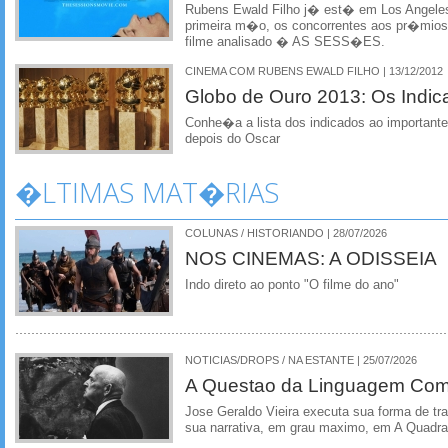
Rubens Ewald Filho j� est� em Los Angeles 
primeira m�o, os concorrentes aos pr�mios 
filme analisado � AS SESS�ES.
CINEMA COM RUBENS EWALD FILHO | 13/12/2012
Globo de Ouro 2013: Os Indic
Conhe�a a lista dos indicados ao importante
depois do Oscar
�LTIMAS MAT�RIAS
COLUNAS / HISTORIANDO | 28/07/2026
NOS CINEMAS: A ODISSEIA
Indo direto ao ponto "O filme do ano"
NOTICIAS/DROPS / NA ESTANTE | 25/07/2026
A Questao da Linguagem Como
Jose Geraldo Vieira executa sua forma de tr
sua narrativa, em grau maximo, em A Quadra