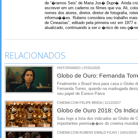
de “�ramos Seis” de Maria Jos� Dupr�. Ainda c
escrever em um caderno os filmes que via. Ali, col
nomes dos atores, diretor, diretor de fotografia, rotei
informa��es. Rubens considera seu trabalho mais 
de Cineastas”, editado pela primeira vez em 1977 e 
atualizado, continuando a ser o �nico de seu g�ner
RELACIONADOS
HISTORIANDO | 07/01/2025
Globo de Ouro: Fernanda Torre
Finalmente o Brasil leva para casa o Globo d
Fernanda Torres, quando na madrugada desta 
seu papel de Eunice Paiva
CINEMA COM FELIPE BRIDA | 11/12/2017
Globo de Ouro 2018: Os Indic
Saiu hoje a lista dos indicados ao Globo de
importantes premia��es do cinema mundial.
CINEMA COM RUBENS EWALD FILHO | 10/01/2019