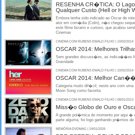
RESENHA CR�TICA: O Lagost
Qualquer Custo (Hell or High 
Embora tenha sido indicado ao Oscar de rotei
ator em com�dia (Colin), n�o chegou sequ
este filme bizarro e curioso, que acabou s
Cinemax
CINEMA COM RUBENS EWALD FILHO | 10/02/2014
OSCAR 2014: Melhores Trilha
Sem grandes discuss�es, as indica��es fo
Gravidade
CINEMA COM RUBENS EWALD FILHO | 10/02/2014
OSCAR 2014: Melhor Can�
Categoria muito dif�cil, neste ano com u
Moon Song como favorita
CINEMA COM RUBENS EWALD FILHO | 08/01/2013
Miss�o Globo de Ouro e Osca
A grande pol�mica do momento por aqui � co
parte alguma, foi logo ganhando pr�mios de
MEMÓRIA DVDMAG | 24/01/2026