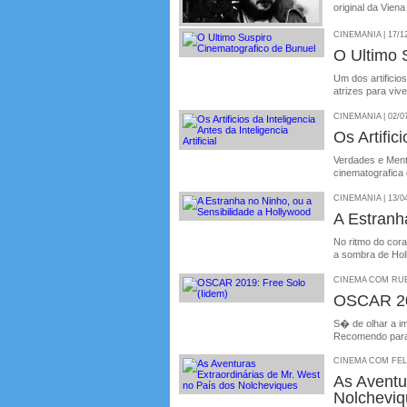
original da Vien
CINEMANIA | 17/1
O Ultimo 
Um dos artificio
atrizes para vi
CINEMANIA | 02/0
Os Artifici
Verdades e Ment
cinematografica
CINEMANIA | 13/0
A Estranh
No ritmo do cora
a sombra de Ho
CINEMA COM RUBE
OSCAR 201
S� de olhar a i
Recomendo para 
CINEMA COM FELIP
As Aventu
Nolcheviq