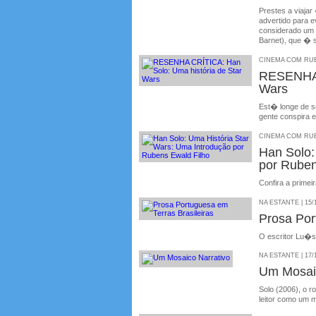
Prestes a viaja
advertido para e
considerado um 
Barnet), que � 
CINEMA COM RUBE
RESENHA 
Wars
Est� longe de s
gente conspira 
CINEMA COM RUBE
Han Solo
por Ruben
Confira a prime
NA ESTANTE | 15/
Prosa Por
O escritor Lu�s 
NA ESTANTE | 17/
Um Mosaic
Solo (2006), o 
leitor como um m