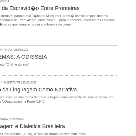
07/2014
to da Escravid�o Entre Fronteiras
Liberdade parece que J�natas Marques Caratti � dominado pelo mesmo
conduziu de Porto Alegre, onde nasceu, para a fronteira: exercitar os contatos
 �tnicas que sempre nos assombram e inspiram
RIANDO | 28/07/2026
EMAS: A ODISSEIA
onto "O filme do ano"
 NA ESTANTE | 25/07/2026
o da Linguagem Como Narrativa
ira executa sua forma de tratar a lingua como elemento de sua narrativa, em
 A Quadragesima Porta (1943)
NIA | 25/07/2026
agem e Dialetica Brasileira
 Dois Maridos (1976), o filme de Bruno Barreto, bate meio