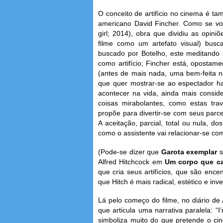
O conceito de artifício no cinema é ta
americano David Fincher. Como se vol
girl; 2014), obra que dividiu as opini
filme como um artefato visual) buscad
buscado por Botelho, este meditando
como artifício; Fincher está, opostam
(antes de mais nada, uma bem-feita n
que quer mostrar-se ao espectador ha
acontecer na vida, ainda mais consi
coisas mirabolantes, como estas tr
propõe para divertir-se com seus parc
A aceitação, parcial, total ou nula, d
como o assistente vai relacionar-se c
(Pode-se dizer que
Garota exemplar
s
Alfred Hitchcock em
Um corpo que ca
que cria seus artifícios, que são enc
que Hitch é mais radical, estético e inv
Lá pelo começo do filme, no diário de
que articula uma narrativa paralela: “
simboliza muito do que pretende o cin