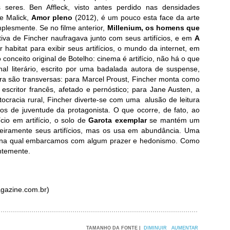
seres. Ben Affleck, visto antes perdido nas densidades
ce Malick,
Amor pleno
(2012), é um pouco esta face da arte
implesmente. Se no filme anterior,
Millenium, os homens que
tiva de Fincher naufragava junto com seus artifícios, e em
A
r habitat para exibir seus artifícios, o mundo da internet, em
 conceito original de Botelho: cinema é artifício, não há o que
al literário, escrito por uma badalada autora de suspense,
atura são transversas: para Marcel Proust, Fincher monta como
scritor francês, afetado e pernóstico; para Jane Austen, a
tocracia rural, Fincher diverte-se com uma alusão de leitura
os de juventude da protagonista. O que ocorre, de fato, ao
ício em artifício, o solo de
Garota exemplar
se mantém um
eiramente seus artifícios, mas os usa em abundância. Uma
l: na qual embarcamos com algum prazer e hedonismo. Como
ntemente.
gazine.com.br)
TAMANHO DA FONTE |
DIMINUIR
AUMENTAR