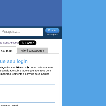
Buscar
>>Avan�ada
de Seus Amigos
Não é cadastrado?
 seu login
tue seu login
agazine mant�m voc� conectado aos seus
e atualizado sobre tudo o que acontece com
ompartilhe, comente e convide seus amigos!
manecer Logado