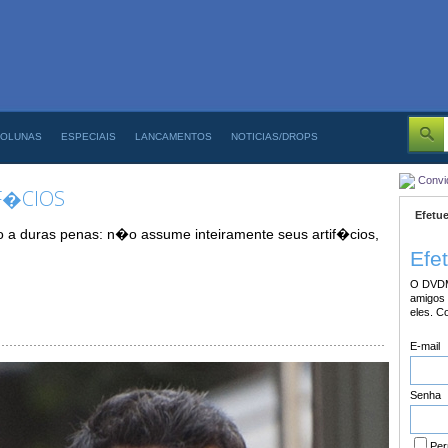
OLUNAS
ESPECIAIS
LANCAMENTOS
NOTICIAS/DROPS
Convi
F�CIOS
Efetue
a duras penas: n�o assume inteiramente seus artif�cios,
Efe
O DVDM
amigos 
eles. C
E-mail
Senha
Per