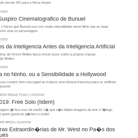
a do seculo XIX para a Nova Iorque
2/2023
Suspiro Cinematografico de Bunuel
s c?nicos que Bunuel usa com muita naturalidade neste filme sao as duas
verem uma so personagem
7/2023
os da Inteligencia Antes da Inteligencia Artificial
iras de Orson Welles lanca novas luzes sobre a propria criacao
 de Welles
4/2022
a no Ninho, ou a Sensibilidade a Hollywood
cao cumpre bem seu papel ao traduzir uma historia francesa para os artificios
llywood
NS EWALD FILHO | 17/02/2019
9: Free Solo (Iidem)
magem j� fica roxo de medo! J� que n�o faltam imagens de tirar o f�lego.
quem gosta do g�nero e estilo!
E BRIDA | 10/12/2018
ras Extraordin�rias de Mr. West no Pa�s dos
ues