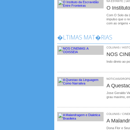
NA ESTANTE | 14/
O Institu
Com O Solo da 
impulso que o re
com as origens
�LTIMAS MAT�RIAS
COLUNAS / HISTO
NOS CIN
Indo direto ao p
NOTICIAS/DROPS /
A Questa
Jose Geraldo Vie
grau maximo, em
COLUNAS / CINEMA
A Malandr
Dona Flor e Seus