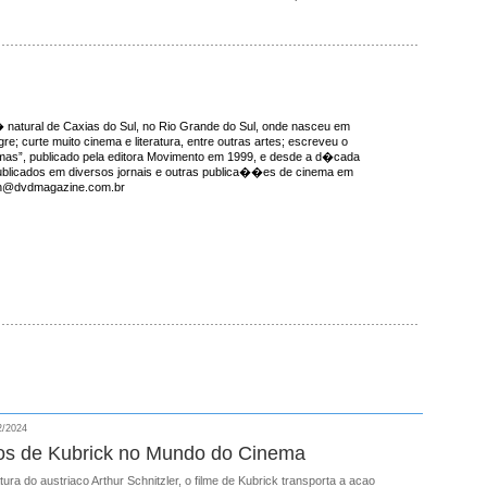
natural de Caxias do Sul, no Rio Grande do Sul, onde nasceu em
re; curte muito cinema e literatura, entre outras artes; escreveu o
emas”, publicado pela editora Movimento em 1999, e desde a d�cada
ublicados em diversos jornais e outras publica��es de cinema em
ron@dvdmagazine.com.br
2/2024
cios de Kubrick no Mundo do Cinema
atura do austriaco Arthur Schnitzler, o filme de Kubrick transporta a acao