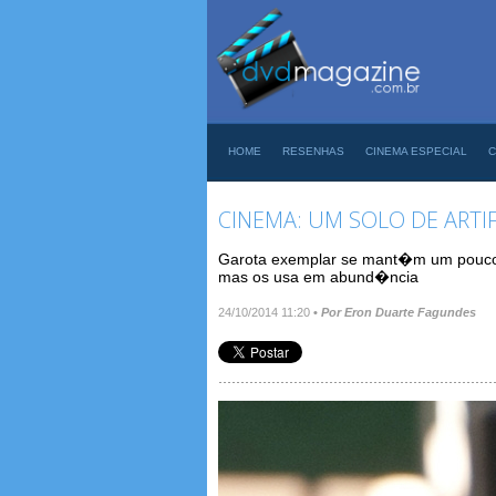
HOME
RESENHAS
CINEMA ESPECIAL
C
CINEMA: UM SOLO DE ARTI
Garota exemplar se mant�m um pouco 
mas os usa em abund�ncia
24/10/2014 11:20
•
Por Eron Duarte Fagundes