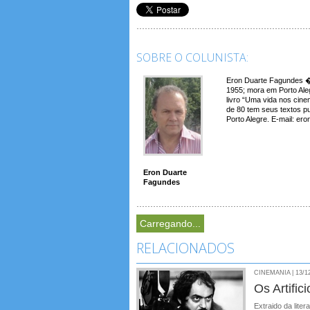
SOBRE O COLUNISTA:
Eron Duarte Fagundes � 
1955; mora em Porto Aleg
livro “Uma vida nos cin
de 80 tem seus textos p
Porto Alegre. E-mail: e
Eron Duarte
Fagundes
Carregando...
RELACIONADOS
CINEMANIA | 13/1
Os Artifi
Extraido da liter