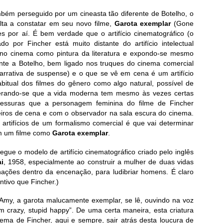
mbém perseguido por um cineasta tão diferente de Botelho, o
ta a constatar em seu novo filme,
Garota exemplar
(Gone
ões por aí. É bem verdade que o artifício cinematográfico (o
o por Fincher está muito distante do artifício intelectual
 no cinema como pintura da literatura e expondo-se mesmo
ente a Botelho, bem ligado nos truques do cinema comercial
arrativa de suspense) e o que se vê em cena é um artifício
bitual dos filmes do gênero como algo natural, possível de
derando-se que a vida moderna tem mesmo às vezes certas
avessuras que a personagem feminina do filme de Fincher
eiros de cena e com o observador na sala escura do cinema.
os artifícios de um formalismo comercial é que vai determinar
om um filme como
Garota exemplar
.
egue o modelo de artifício cinematográfico criado pelo inglês
i
, 1958, especialmente ao construir a mulher de duas vidas
enações dentro da encenação, para ludibriar homens. É claro
entivo que Fincher.)
 Amy, a garota malucamente exemplar, se lê, ouvindo na voz
I’m crazy, stupid happy”. De uma certa maneira, esta criatura
ema de Fincher, aqui e sempre, sair atrás desta loucura de