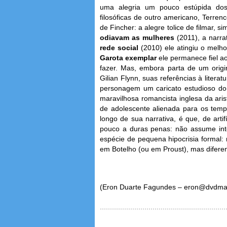
uma alegria um pouco estúpida dos 
filosóficas de outro americano, Terren
de Fincher: a alegre tolice de filmar, s
odiavam as mulheres
(2011), a narra
rede social
(2010) ele atingiu o melho
Garota exemplar
ele permanece fiel ao
fazer. Mas, embora parta de um origin
Gilian Flynn, suas referências à liter
personagem um caricato estudioso do e
maravilhosa romancista inglesa da aris
de adolescente alienada para os temp
longo de sua narrativa, é que, de artif
pouco a duras penas: não assume int
espécie de pequena hipocrisia forma
em Botelho (ou em Proust), mas difere
(Eron Duarte Fagundes – eron@dvdma