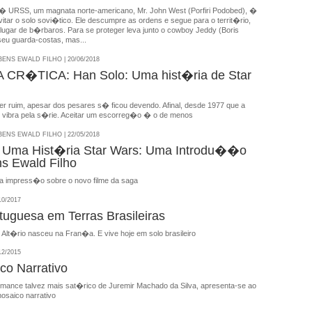
r � URSS, um magnata norte-americano, Mr. John West (Porfiri Podobed), �
vitar o solo sovi�tico. Ele descumpre as ordens e segue para o territ�rio,
lugar de b�rbaros. Para se proteger leva junto o cowboy Jeddy (Boris
seu guarda-costas, mas...
NS EWALD FILHO | 20/06/2018
CR�TICA: Han Solo: Uma hist�ria de Star
er ruim, apesar dos pesares s� ficou devendo. Afinal, desde 1977 que a
e vibra pela s�rie. Aceitar um escorreg�o � o de menos
NS EWALD FILHO | 22/05/2018
: Uma Hist�ria Star Wars: Uma Introdu��o
s Ewald Filho
ira impress�o sobre o novo filme da saga
10/2017
tuguesa em Terras Brasileiras
Alt�rio nasceu na Fran�a. E vive hoje em solo brasileiro
12/2015
o Narrativo
romance talvez mais sat�rico de Juremir Machado da Silva, apresenta-se ao
osaico narrativo