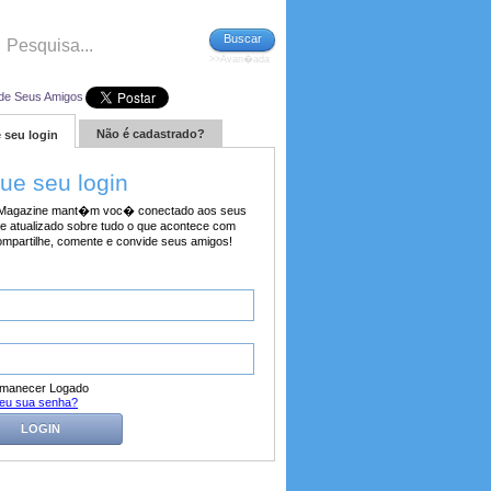
Buscar
>>Avan�ada
de Seus Amigos
Não é cadastrado?
 seu login
tue seu login
agazine mant�m voc� conectado aos seus
e atualizado sobre tudo o que acontece com
ompartilhe, comente e convide seus amigos!
manecer Logado
eu sua senha?
LOGIN