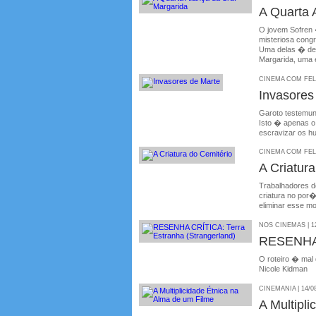
A Quarta 
O jovem Sofren 
misteriosa cong
Uma delas � de 
Margarida, uma 
CINEMA COM FELIP
Invasores
Garoto testemun
Isto � apenas o
escravizar os 
CINEMA COM FELIP
A Criatur
Trabalhadores d
criatura no por
eliminar esse m
NOS CINEMAS | 12
RESENHA 
O roteiro � mal
Nicole Kidman
CINEMANIA | 14/0
A Multipl