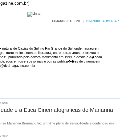
gazine.com.br)
TAMANHO DA FONTE |
DIMINUIR
AUMENTAR
natural de Caxias do Sul, no Rio Grande do Sul, onde nasceu em
re; curte muito cinema e literatura, entre outras artes; escreveu o
emas”, publicado pela editora Movimento em 1999, e desde a d�cada
ublicados em diversos jornais e outras publica��es de cinema em
ron@dvdmagazine.com.br
9/2025
lidade e a Etica Cinematograficas de Marianna
liense Marianna Brennand faz um filme pleno de sensibilidade e contencao em
6/2022