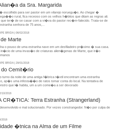
Alian�a da Sra. Margarida
� escolhido para ser pastor em um vilarejo noruegu�s. Ao chegar �
rega��o rural, fica receoso com os velhos h�bitos que ditam as regras ali.
que ter� de se casar com a vi�va do pastor rec�m-falecido. Trata-se de
estranha senhora de 75 anos,...
E BRIDA | 06/02/2018
 de Marte
ha o pouso de uma estranha nave em um desfiladeiro pr�ximo � sua casa.
 in�cio de uma invas�o de criaturas alien�genas de Marte, que ir�o
humanos
E BRIDA | 29/01/2018
a do Cemit�rio
o turno da noite de uma antiga f�brica t�xtil encontram uma estranha
�o, ap�s uma infesta��o de ratos tomar conta do local. Na tentativa de
onstro que l� habita, um a um come�a a ser devorado
/10/2016
CR�TICA: Terra Estranha (Strangerland)
 desenvolvido e mal solucionado. Por vezes constrangedor. N�o por culpa de
8/2016
icidade �tnica na Alma de um Filme