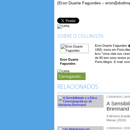
(Eron Duarte Fagundes – eron@dvdma
SOBRE O COLUNISTA:
Eron Duarte Fagundes � 
1955; mora em Porto Aleg
livro “Uma vida nos cin
de 80 tem seus textos p
Eron Duarte
Porto Alegre. E-mail: e
Fagundes
Carregando...
RELACIONADOS
CINEMANIA | 26/0
A Sensibi
Brennand
A diretora brasi
Manas (2024)
CINEMANIA | 20/0