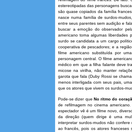
estereotipadas das personagens buscam
são quase copiados da família frances
nasce numa família de surdos-mudos, 
entre seus parentes sem audição e fal
buscar a emoção do observador pela 
americano toma algumas liberdades pa
surdo se candidata a um cargo políti
cooperativa de pescadores; e a regi
filme americano substituída por um
personagem central. O filme american
médico em que a filha falante deve t
micose na virilha, não manter relaçõ
garota que fala (Duby Rossi se chama
menos interligada com seus pais, uma 
que os atores que vivem os surdos-mud
Pode-se dizer que
No ritmo do coraç
de refilmagem no cinema americano. 
espectador vê é um filme novo, divers
da direção (quem dirige é uma mulh
interpretar surdos-mudos não confere
ao francês, pois os atores franceses