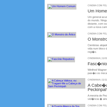
CINEMA COM FELIP
Um Hom
Um general acus
do mundo. Ningu
distante, com o
com a nova camar
CINEMA COM FELIP
O Monstro
Cientistas aloj
vida num bloco 
regi�o.
CINEMANIA | 11/0
Fasc�nio
Winifred Wagner
paix�o os mecan
CINEMANIA | 11/11
A Cabe�a
Peckinpa
A mestria de Pe
viol�ncia � aind
CINEMA COM FELIP