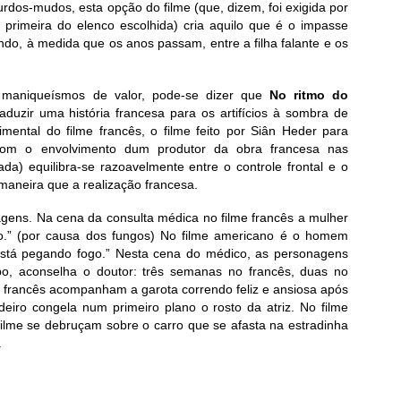
urdos-mudos, esta opção do filme (que, dizem, foi exigida por
 primeira do elenco escolhida) cria aquilo que é o impasse
do, à medida que os anos passam, entre a filha falante e os
s maniqueísmos de valor, pode-se dizer que
No ritmo do
duzir uma história francesa para os artifícios à sombra de
mental do filme francês, o filme feito por Siân Heder para
com o envolvimento dum produtor da obra francesa nas
da) equilibra-se razoavelmente entre o controle frontal e o
maneira que a realização francesa.
agens. Na cena da consulta médica no filme francês a mulher
go.” (por causa dos fungos) No filme americano é o homem
stá pegando fogo.” Nesta cena do médico, as personagens
o, aconselha o doutor: três semanas no francês, duas no
e francês acompanham a garota correndo feliz e ansiosa após
eiro congela num primeiro plano o rosto da atriz. No filme
ilme se debruçam sobre o carro que se afasta na estradinha
.