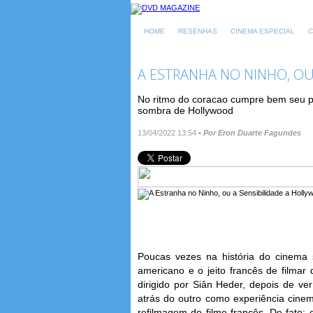
HOME
RESENHAS
CINEMA ESPECIAL
C
A ESTRANHA NO NINHO, OU
No ritmo do coracao cumpre bem seu pap
sombra de Hollywood
13/04/2022 13:54
•
Por Eron Duarte Fagundes
Poucas vezes na história do cinema 
americano e o jeito francês de filmar
dirigido por Siân Heder, depois de ve
atrás do outro como experiência cinem
refilmagem do filme francês. De fato: 