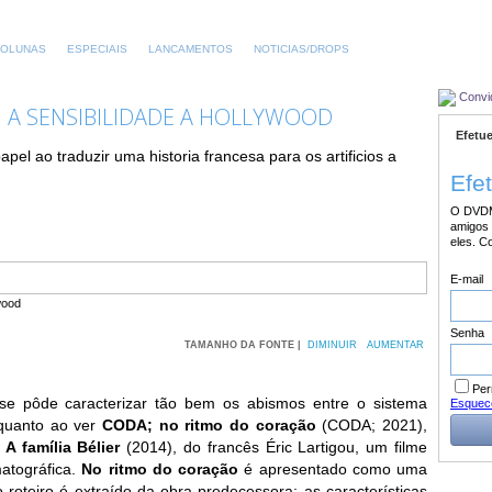
OLUNAS
ESPECIAIS
LANCAMENTOS
NOTICIAS/DROPS
Convi
 A SENSIBILIDADE A HOLLYWOOD
Efetue
el ao traduzir uma historia francesa para os artificios a
Efe
O DVDM
amigos 
eles. C
E-mail
Senha
TAMANHO DA FONTE |
DIMINUIR
AUMENTAR
Per
se pôde caracterizar tão bem os abismos entre o sistema
Esquec
 quanto ao ver
CODA; no ritmo do coração
(CODA; 2021),
r
A família Bélier
(2014), do francês Éric Lartigou, um filme
atográfica.
No ritmo do coração
é apresentado como uma
o roteiro é extraído da obra predecessora; as características