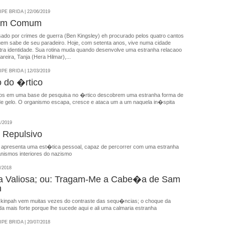
E BRIDA | 22/06/2019
em Comum
ado por crimes de guerra (Ben Kingsley) eh procurado pelos quatro cantos
em sabe de seu paradeiro. Hoje, com setenta anos, vive numa cidade
utra identidade. Sua rotina muda quando desenvolve uma estranha relacaoo
eira, Tanja (Hera Hilmar),...
E BRIDA | 12/03/2019
 do �rtico
ados em uma base de pesquisa no �rtico descobrem uma estranha forma de
de gelo. O organismo escapa, cresce e ataca um a um naquela in�spita
1/2019
 Repulsivo
 apresenta uma est�tica pessoal, capaz de percorrer com uma estranha
ismos interiores do nazismo
/2018
 Valiosa; ou: Tragam-Me a Cabe�a de Sam
h
ckinpah vem muitas vezes do contraste das sequ�ncias; o choque da
a mais forte porque lhe sucede aqui e ali uma calmaria estranha
E BRIDA | 20/07/2018