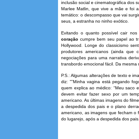
inclusão social e cinematográfica dos s
Marlee Matlin, que vive a mãe e foi a
temático: o descompasso que vai surgin
seus, a estranha no ninho exótico.
Evitando o quanto possível cair no
coração
cumpre bem seu papel ao tra
Hollywood. Longe do classicismo senti
produtores americanos (ainda que 
negociações para uma narrativa deriva
transbordo emocional fácil. Da mesma 
P.S.: Algumas alterações de texto e im
diz: "”Minha vagina está pegando fo
quem explica ao médico: “Meu saco e
devem evitar fazer sexo por um temp
americano. As últimas imagens do film
a despedida dos pais e o plano derrad
americano, as imagens que fecham o f
do lugarejo, após a despedida dos pais