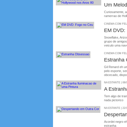
Um Melod
Curiosamente, ao
ramerrao de Hol
CINEMA COM FELIP
EM DVD: 
Snowflake, Ariz
grupo de amigos 
veiculo uma nav
CINEMA COM FELIP
Estranha
Gil Renard eh u
pelo esporte, se
obcecado, dispos
NA ESTANTE | 06/
A Estranh
Tem algo de tran
nada pictorico
NA ESTANTE | 22/
Desperta
Acordei negro e
estranha