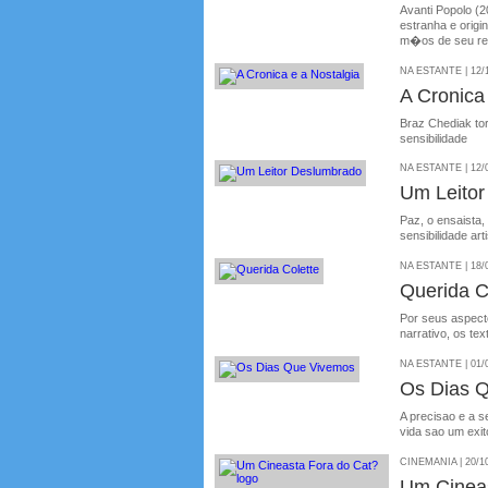
Avanti Popolo (
estranha e orig
m�os de seu re
NA ESTANTE | 12/
A Cronica
Braz Chediak tor
sensibilidade
NA ESTANTE | 12/
Um Leito
Paz, o ensaista,
sensibilidade ar
NA ESTANTE | 18/
Querida C
Por seus aspect
narrativo, os tex
NA ESTANTE | 01/
Os Dias 
A precisao e a s
vida sao um exito
CINEMANIA | 20/1
Um Cineas