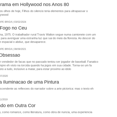
rama em Hollywood nos Anos 80
s olhos de hoje, Filhos do silencio teria elementos para ultrapassar o
lywood
E BRIDA | 03/02/2024
Fogo no Ceu
ona, 1975. O trabalhador rural Travis Walton segue numa camionete com um
para averiguar uma estranha luz que sai do meio da floresta. Ao descer do
e espacial o abduz, que desaparece.
E BRIDA | 08/09/2021
 Obsessao
m vendedor de facas que no passado tentou ser jogador de baseball. Fanatico
mpre eh visto na torcida quando ha jogos em sua cidade. Torna-se um fa
to a tudo, inclusive a matar, para estar proximo ao idolo
07/2020
a Iluminacao de uma Pintura
scendente as reflexoes do narrador sobre a arte pictorica: mas o texto eh
11/2019
ndo em Outra Cor
h, como romance, como literatura, como obra de nuncia, uma experiencia