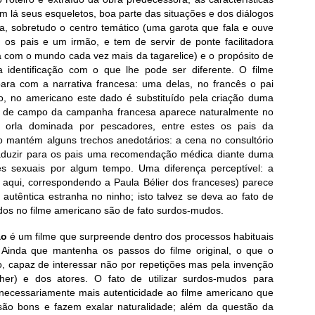
 lá seus esqueletos, boa parte das situações e dos diálogos
a, sobretudo o centro temático (uma garota que fala e ouve
os pais e um irmão, e tem de servir de ponte facilitadora
a com o mundo cada vez mais da tagarelice) e o propósito de
identificação com o que lhe pode ser diferente. O filme
ra com a narrativa francesa: uma delas, no francês o pai
co, no americano este dado é substituído pela criação duma
ão de campo da campanha francesa aparece naturalmente no
a orla dominada por pescadores, entre estes os pais da
o mantém alguns trechos anedotários: a cena no consultório
raduzir para os pais uma recomendação médica diante duma
es sexuais por algum tempo. Uma diferença perceptível: a
 aqui, correspondendo a Paula Bélier dos franceses) parece
autêntica estranha no ninho; isto talvez se deva ao fato de
os no filme americano são de fato surdos-mudos.
ão
é um filme que surpreende dentro dos processos habituais
Ainda que mantenha os passos do filme original, o que o
o, capaz de interessar não por repetições mas pela invenção
er) e dos atores. O fato de utilizar surdos-mudos para
 necessariamente mais autenticidade ao filme americano que
 são bons e fazem exalar naturalidade; além da questão da