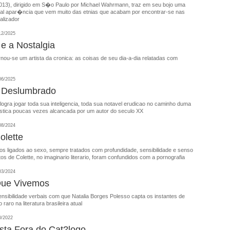
2013), dirigido em S�o Paulo por Michael Wahrmann, traz em seu bojo uma
inal apar�ncia que vem muito das etnias que acabam por encontrar-se nas
alizador
12/2025
 e a Nostalgia
nou-se um artista da cronica: as coisas de seu dia-a-dia relatadas com
06/2025
r Deslumbrado
 logra jogar toda sua inteligencia, toda sua notavel erudicao no caminho duma
tistica poucas vezes alcancada por um autor do seculo XX
08/2024
olette
os ligados ao sexo, sempre tratados com profundidade, sensibilidade e senso
tos de Colette, no imaginario literario, foram confundidos com a pornografia
03/2024
Que Vivemos
ensibilidade verbais com que Natalia Borges Polesso capta os instantes de
 raro na literatura brasileira atual
0/2022
ta Fora do Cat?logo