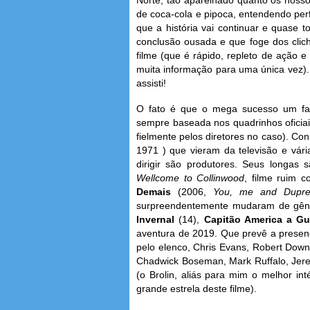
de coca-cola e pipoca, entendendo per
que a história vai continuar e quase
conclusão ousada e que foge dos clic
filme (que é rápido, repleto de ação e
muita informação para uma única vez). 
assisti!
O fato é que o mega sucesso um fat
sempre baseada nos quadrinhos oficiais
fielmente pelos diretores no caso). Co
1971 ) que vieram da televisão e vár
dirigir são produtores. Seus longas
Wellcome to Collinwood
, filme ruim
Demais
(2006,
You, me and Dupr
surpreendentemente mudaram de gêne
Invernal
(14),
Capitão America a Gue
aventura de 2019. Que prevê a presenç
pelo elenco, Chris Evans, Robert Down
Chadwick Boseman, Mark Ruffalo, Jere
(o Brolin, aliás para mim o melhor in
grande estrela deste filme).