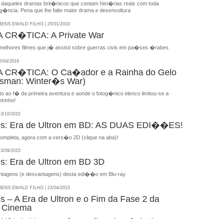
daqueles dramas brit�nicos que contam hist�rias reais com toda
g�ncia. Pena que lhe falte maior drama e desenvoltura
NS EWALD FILHO | 25/01/2019
CR�TICA: A Private War
elhores filmes que j� assisti sobre guerras civis em pa�ses �rabes
/04/2016
CR�TICA: O Ca�ador e a Rainha do Gelo
tsman: Winter�s War)
o ao f� da primeira aventura e aonde o fotog�nico elenco limitou-se a
irinho!
3/10/2015
es: Era de Ultron em BD: AS DUAS EDI��ES!
completa, agora com a vers�o 2D (clique na aba)!
3/09/2015
s: Era de Ultron em BD 3D
tagens (e desvantagens) desta edi��o em Blu-ray
NS EWALD FILHO | 23/04/2015
s – A Era de Ultron e o Fim da Fase 2 da
o Cinema