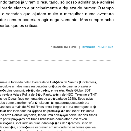
ndo tantos já viram o resultado, só posso admitir que admirei
uilibrado elenco e principalmente a riqueza de humor. O tempo
ras e sacadas que ajudam muito a mergulhar numa aventura
ctador comum poderia reagir negativamente. Mas sempre acho
ertos que os críticos.
TAMANHO DA FONTE |
DIMINUIR
AUMENTAR
rnalista formado pela Universidade Cat�lica de Santos (UniSantos),
ecido e um dos mais respeitados cr�ticos de cinema brasileiro.
ve�culos comunica��o do pa�s, entre eles Rede Globo, SBT,
, revista Veja e Folha de S�o Paulo, al�m de HBO, Telecine e TNT,
as do Oscar (que comenta desde a d�cada de 1980). Seus guias
idos como a melhor refer�ncia em l�ngua portuguesa sobre a
ssistiu a mais de 30 mil filmes entre longas e curta-metragens e �
 falar dos indicados na �poca da premia��o do Oscar. Ele conta
da atriz Debbie Reynolds, tendo uma cole��o particular dos filmes
ez participa��es em filmes brasileiros como ator e escreveu
miniss�ries, incluindo as duas adapta��es de “�ramos Seis” de
a crian�a, come�ou a escrever em um caderno os filmes que via.