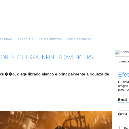
OLUNAS
ESPECIAIS
LANCAMENTOS
NOTICIAS/DROPS
Convi
ORES: GUERRA INFINITA (AVENGERS:
Efetue
Efe
xecu��o, o equilibrado elenco e principalmente a riqueza de
O DVDM
amigos 
eles. C
E-mail
Senha
Per