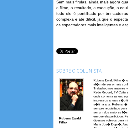
Sem mais firulas, ainda mais agora qua
o filme, o resultado, a execução, o eq
todo ele é pontilhado por brincadei
complexa e até difícil, já que o espe
os espectadores mais inteligentes e esp
SOBRE O COLUNISTA:
Rubens Ewald Filho � jo
al�m de ser o mais conh
Trabalhou nos maiores 
Rede Record, TV Cultura
onde comenta as entreg
impressos anuais s�o t
s�tima arte. Rubens j� a
sempre requisitado para
ser um dos maiores f�s 
em que ela participou. F
Rubens Ewald
diversos roteiros para 
Filho
Maria Jos� Dupr�. Aind