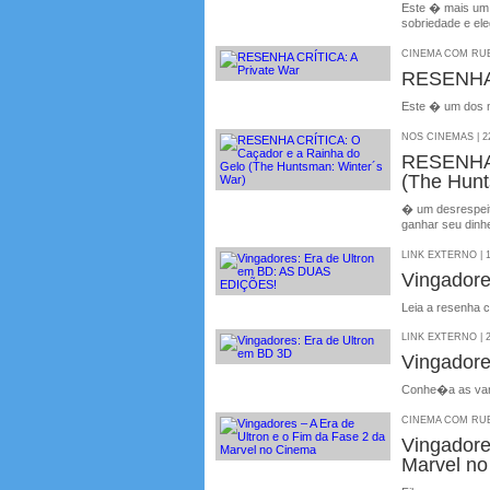
Este � mais um 
sobriedade e ele
CINEMA COM RUBE
RESENHA 
Este � um dos m
NOS CINEMAS | 22
RESENHA 
(The Hun
� um desrespeit
ganhar seu dinhe
LINK EXTERNO | 1
Vingador
Leia a resenha 
LINK EXTERNO | 2
Vingadore
Conhe�a as van
CINEMA COM RUBE
Vingadore
Marvel n