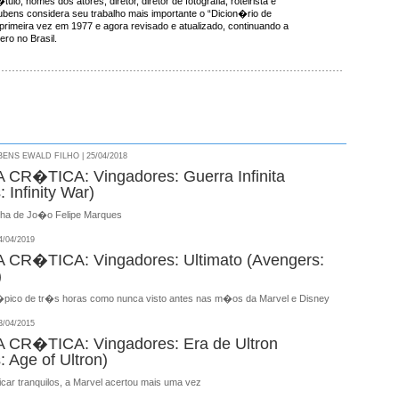
ulo, nomes dos atores, diretor, diretor de fotografia, roteirista e
ens considera seu trabalho mais importante o “Dicion�rio de
 primeira vez em 1977 e agora revisado e atualizado, continuando a
ro no Brasil.
NS EWALD FILHO | 25/04/2018
CR�TICA: Vingadores: Guerra Infinita
 Infinity War)
nha de Jo�o Felipe Marques
/04/2019
CR�TICA: Vingadores: Ultimato (Avengers:
)
pico de tr�s horas como nunca visto antes nas m�os da Marvel e Disney
/04/2015
CR�TICA: Vingadores: Era de Ultron
 Age of Ultron)
car tranquilos, a Marvel acertou mais uma vez