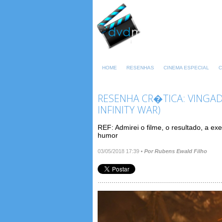
HOME
RESENHAS
CINEMA ESPECIAL
C
RESENHA CR�TICA: VINGAD
INFINITY WAR)
REF: Admirei o filme, o resultado, a e
humor
03/05/2018 17:39
•
Por Rubens Ewald Filho