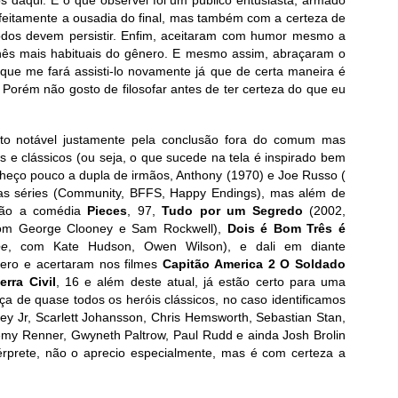
feitamente a ousadia do final, mas também com a certeza de
 todos devem persistir. Enfim, aceitaram com humor mesmo a
hês mais habituais do gênero. E mesmo assim, abraçaram o
 que me fará assisti-lo novamente já que de certa maneira é
Porém não gosto de filosofar antes de ter certeza do que eu
o notável justamente pela conclusão fora do comum mas
 e clássicos (ou seja, o que sucede na tela é inspirado bem
nheço pouco a dupla de irmãos, Anthony (1970) e Joe Russo (
ias séries (Community, BFFS, Happy Endings), mas além de
 são a comédia
Pieces
, 97,
Tudo por um Segredo
(2002,
 com George Clooney e Sam Rockwell),
Dois é Bom Três é
ee
, com Kate Hudson, Owen Wilson), e dali em diante
ro e acertaram nos filmes
Capitão America 2 O Soldado
rra Civil
, 16 e além deste atual, já estão certo para uma
a de quase todos os heróis clássicos, no caso identificamos
ey Jr, Scarlett Johansson, Chris Hemsworth, Sebastian Stan,
my Renner, Gwyneth Paltrow, Paul Rudd e ainda Josh Brolin
térprete, não o aprecio especialmente, mas é com certeza a