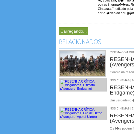
Ali, colocava, al�m do t�t
outras informa��es. Rub
Cineastas”, editado pela
ser o �nico de seu g�ne
Carregando...
RELACIONADOS
CINEMA COM RUBE
RESENHA 
(Avengers:
Confira na rese
NOS CINEMAS | 24
RESENHA 
Endgame
Um verdadeiro �
NOS CINEMAS | 23
RESENHA 
(Avengers:
Os f�s podem fi