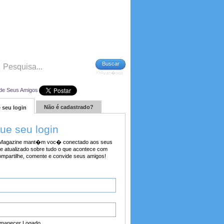
Buscar
>>Avan�ada
de Seus Amigos
Não é cadastrado?
 seu login
tue seu login
agazine mant�m voc� conectado aos seus
e atualizado sobre tudo o que acontece com
ompartilhe, comente e convide seus amigos!
manecer Logado