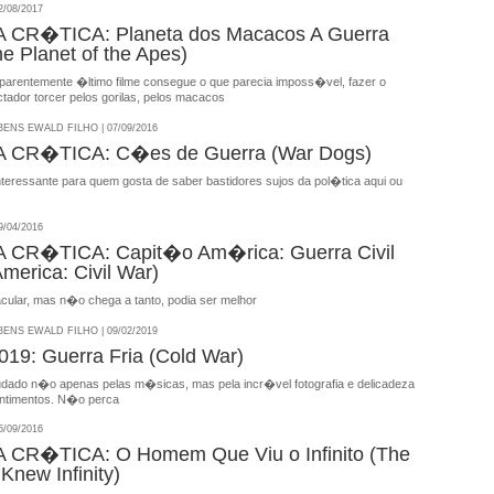
/08/2017
CR�TICA: Planeta dos Macacos A Guerra
he Planet of the Apes)
 aparentemente �ltimo filme consegue o que parecia imposs�vel, fazer o
tador torcer pelos gorilas, pelos macacos
NS EWALD FILHO | 07/09/2016
CR�TICA: C�es de Guerra (War Dogs)
nteressante para quem gosta de saber bastidores sujos da pol�tica aqui ou
/04/2016
CR�TICA: Capit�o Am�rica: Guerra Civil
merica: Civil War)
acular, mas n�o chega a tanto, podia ser melhor
NS EWALD FILHO | 09/02/2019
9: Guerra Fria (Cold War)
ado n�o apenas pelas m�sicas, mas pela incr�vel fotografia e delicadeza
ntimentos. N�o perca
/09/2016
CR�TICA: O Homem Que Viu o Infinito (The
new Infinity)