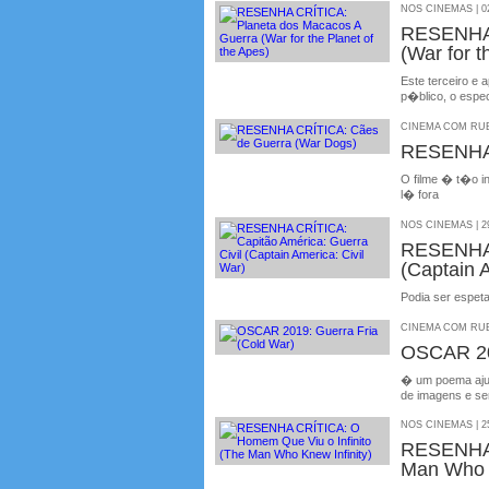
NOS CINEMAS | 02
RESENHA 
(War for t
Este terceiro e
p�blico, o espec
CINEMA COM RUBE
RESENHA 
O filme � t�o i
l� fora
NOS CINEMAS | 29
RESENHA 
(Captain A
Podia ser espet
CINEMA COM RUBE
OSCAR 201
� um poema ajud
de imagens e se
NOS CINEMAS | 25
RESENHA 
Man Who K