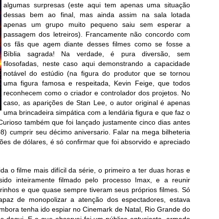
algumas surpresas (este aqui tem apenas uma situação
dessas bem ao final, mas ainda assim na sala lotada
apenas um grupo muito pequeno saiu sem esperar a
passagem dos letreiros). Francamente não concordo com
os fãs que agem diante desses filmes como se fosse a
Bíblia sagrada! Na verdade, é pura diversão, sem
filosofadas, neste caso aqui demonstrando a capacidade
notável do estúdio (na figura do produtor que se tornou
uma figura famosa e respeitada, Kevin Feige, que todos
reconhecem como o criador e controlador dos projetos. No
caso, as aparições de Stan Lee, o autor original é apenas
uma brincadeira simpática com a lendária figura e que faz o
 Curioso também que foi lançado justamente cinco dias antes
8) cumprir seu décimo aniversario. Falar na mega bilheteria
ões de dólares, é só confirmar que foi absorvido e apreciado
 o filme mais difícil da série, o primeiro a ter duas horas e
sido inteiramente filmado pelo processo Imax, e a reunir
rinhos e que quase sempre tiveram seus próprios filmes. Só
 capaz de monopolizar a atenção dos espectadores, estava
embora tenha ido espiar no Cinemark de Natal, Rio Grande do
s daqui. E o que observei foi um público entusiasta, armado