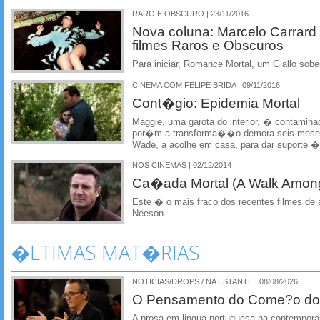
RARO E OBSCURO | 23/11/2016
Nova coluna: Marcelo Carrard
filmes Raros e Obscuros
Para iniciar, Romance Mortal, um Giallo sobe
CINEMA COM FELIPE BRIDA | 09/11/2016
Cont�gio: Epidemia Mortal
Maggie, uma garota do interior, � contamin
por�m a transforma��o demora seis meses 
Wade, a acolhe em casa, para dar suporte � 
NOS CINEMAS | 02/12/2014
Ca�ada Mortal (A Walk Amon
Este � o mais fraco dos recentes filmes d
Neeson
�LTIMAS MAT�RIAS
NOTICIAS/DROPS / NA ESTANTE | 08/08/2026
O Pensamento do Come?o do
A prosa em lingua portuguesa na contempora