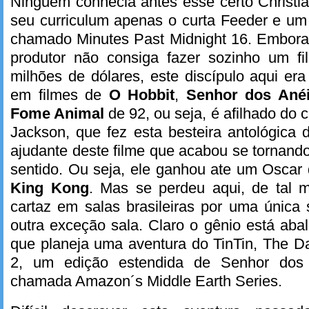
Ninguém conhecia antes esse certo Christi
seu curriculum apenas o curta Feeder e um 
chamado Minutes Past Midnight 16. Embora
produtor não consiga fazer sozinho um f
milhões de dólares, este discípulo aqui era
em filmes de
O Hobbit
,
Senhor dos Ané
Fome Animal
de 92, ou seja, é afilhado do
Jackson, que fez esta besteira antológica
ajudante deste filme que acabou se tornando
sentido. Ou seja, ele ganhou ate um Oscar d
King Kong
. Mas se perdeu aqui, de tal 
cartaz em salas brasileiras por uma únic
outra exceção sala. Claro o gênio está ab
que planeja uma aventura do TinTin, The D
2, um edição estendida de Senhor dos
chamada Amazon´s Middle Earth Series.