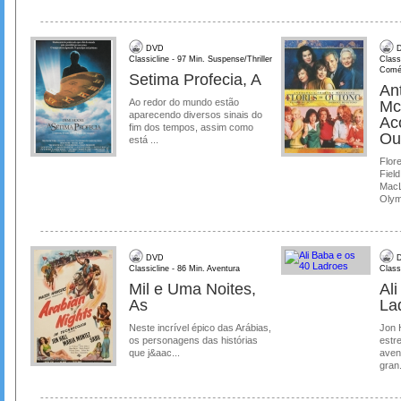
DVD
D
Classicline - 97 Min. Suspense/Thriller
Class
Comé
Setima Profecia, A
Ant
Ao redor do mundo estão
Mc
aparecendo diversos sinais do
Ac
fim dos tempos, assim como
Ou
está ...
Flore
Field
MacL
Olymp
DVD
D
Classicline - 86 Min. Aventura
Class
Mil e Uma Noites,
Al
As
La
Neste incrível épico das Arábias,
Jon 
os personagens das histórias
estre
que j&aac...
aven
gran.