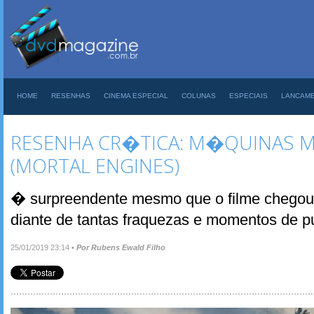
HOME
RESENHAS
CINEMA ESPECIAL
COLUNAS
ESPECIAIS
LANCAM
RESENHA CR�TICA: M�QUINAS M
(MORTAL ENGINES)
� surpreendente mesmo que o filme chegou
diante de tantas fraquezas e momentos de pu
25/01/2019 23:14
•
Por Rubens Ewald Filho