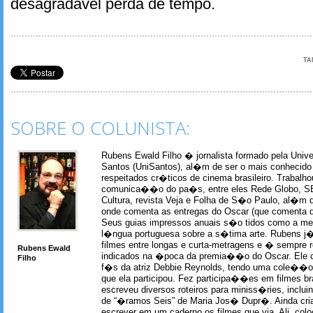
desagradável perda de tempo.
TA
SOBRE O COLUNISTA:
Rubens Ewald Filho � jornalista formado pela Univ
Santos (UniSantos), al�m de ser o mais conhecido
respeitados cr�ticos de cinema brasileiro. Trabal
comunica��o do pa�s, entre eles Rede Globo, S
Cultura, revista Veja e Folha de S�o Paulo, al�m 
onde comenta as entregas do Oscar (que comenta 
Seus guias impressos anuais s�o tidos como a me
l�ngua portuguesa sobre a s�tima arte. Rubens j� 
filmes entre longas e curta-metragens e � sempre re
Rubens Ewald
indicados na �poca da premia��o do Oscar. Ele c
Filho
f�s da atriz Debbie Reynolds, tendo uma cole��o 
que ela participou. Fez participa��es em filmes br
escreveu diversos roteiros para miniss�ries, incl
de “�ramos Seis” de Maria Jos� Dupr�. Ainda c
escrever em um caderno os filmes que via. Ali, col