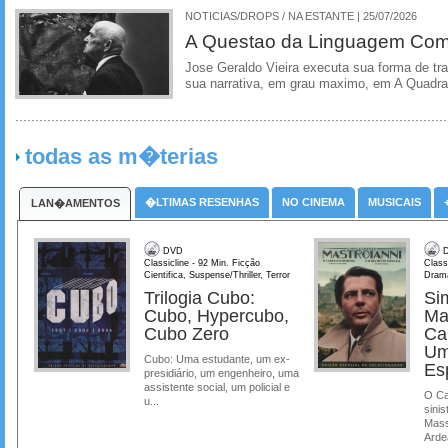
NOTICIAS/DROPS / NA ESTANTE | 25/07/2026
A Questao da Linguagem Como
Jose Geraldo Vieira executa sua forma de tr
sua narrativa, em grau maximo, em A Quadra
todas as m�terias
�LTIMAS RESENHAS
NO CINEMA
MUSICAIS
LAN�AMENTOS
DVD
D
Classicline - 92 Min. Ficção
Class
Cientifica, Suspense/Thriller, Terror
Dram
Trilogia Cubo:
Si
Cubo, Hypercubo,
Ma
Cubo Zero
Ca
Um
Cubo: Uma estudante, um ex-
Es
presidiário, um engenheiro, uma
assistente social, um policial e
O Ca
u...
sinis
Mass
Ardea