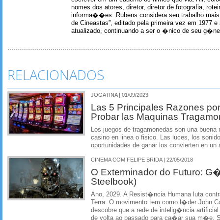
nomes dos atores, diretor, diretor de fotografia, rotei
informa��es. Rubens considera seu trabalho mais 
de Cineastas”, editado pela primeira vez em 1977 e 
atualizado, continuando a ser o �nico de seu g�ner
RELACIONADOS
JOGATINA | 01/09/2023
Las 5 Principales Razones por
Probar las Maquinas Tragam
Los juegos de tragamonedas son una buena m
casino en linea o fisico. Las luces, los soni
oportunidades de ganar los convierten en un a
CINEMA COM FELIPE BRIDA | 22/05/2018
O Exterminador do Futuro: G�
Steelbook)
Ano, 2029. A Resist�ncia Humana luta con
Terra. O movimento tem como l�der John Co
descobre que a rede de intelig�ncia artifici
de volta ao passado para ca�ar sua m�e, Sa