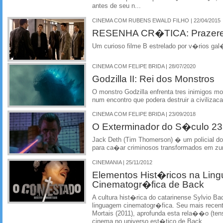
antes de seu n...
CINEMA COM RUBENS EWALD FILHO | 22/04/2015
RESENHA CR�TICA: Prazeres 
Um curioso filme B estrelado por v�rios gal
CINEMA COM FELIPE BRIDA | 28/07/2020
Godzilla II: Rei dos Monstros
O monstro Godzilla enfrenta tres inimigos mo
num encontro que podera destruir a civilizac
CINEMA COM FELIPE BRIDA | 23/09/2018
O Exterminador do S�culo 23
Jack Deth (Tim Thomerson) � um policial do
para ca�ar criminosos transformados em zu
CINEMANIA | 25/11/2012
Elementos Hist�ricos na Lin
Cinematogr�fica de Back
A cultura hist�rica do catarinense Sylvio B
linguagem cinematogr�fica. Seu mais recent
Mortais (2011), aprofunda esta rela��o (tens
cinema no universo est�tico de Back.