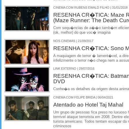
CINEMA COM RUBENS EWALD FILHO | 31/01/2018
RESENHA CR�TICA: Maze Run
(Maze Runner: The Death Cur
Com sequ�ncias de a��o tamb�m eficient
(ok, melhor) do que voc� imagina
NOS CINEMAS | 21/09/2017
RESENHA CR�TICA: Sono Mor
A maquiagem de terror � lament�vel, a di
infelizmente o terror n�o chega nem a assus
LINK EXTERNO | 29/07/2016
RESENHA CR�TICA: Batman -
DVD
Conhe�a os detalhes da origem desta ani
CINEMA COM FELIPE BRIDA | 06/04/2021
Atentado ao Hotel Taj Mahal
Um grupo de pessoas fica preso no luxuoso 
terrrivel ataque terrorista em 2008. Dentre 
turista americano. Todos tentam escapar da 
criminosos