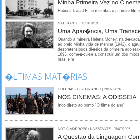
Minha Primeira Vez no Cinem
Rubens Ewald Filho relembra o primeiro film
NA ESTANTE | 11/01/2019
Uma Apar�ncia, Uma Transc
Quando a mineira Helena Morley, na d�cada
ao prelo Minha vida de menina (1942), o ag
despretensiosos di�rios da primeira adoles
1895, come�ou-se a construir um dos mitos ma
brasileira
�LTIMAS MAT�RIAS
COLUNAS / HISTORIANDO | 28/07/2026
NOS CINEMAS: A ODISSEIA
Indo direto ao ponto "O filme do ano"
NOTICIAS/DROPS / NA ESTANTE | 25/07/2026
A Questao da Linguagem Como