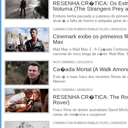
RESENHA CR�TICA: Os Estr
Noturna (The Strangers Prey a
Embora tenha passada a surpresa do primeiro
atual � a falta de humor e antipatia geral do 
CINEMA COM RUBENS EWALD FILHO | 08/05/2015
Cinemark exibe os primeiros f
Max
Mad Max e Mad Max 2 - A Ca�ada Continua 
nacional do novo longa da s�rie: Mad Max: 
NOS CINEMAS | 02/12/2014
Ca�ada Mortal (A Walk Amon
Este � o mais fraco dos recentes filmes d
Neeson
NOS CINEMAS | 06/08/2014
RESENHA CR�TICA: The Rov
Rover)
Fraco filme do diretor australiano David Mi
cenas de viol�ncia e suspense
CINEMA COM RUBENS EWALD FILHO | 03/09/2019