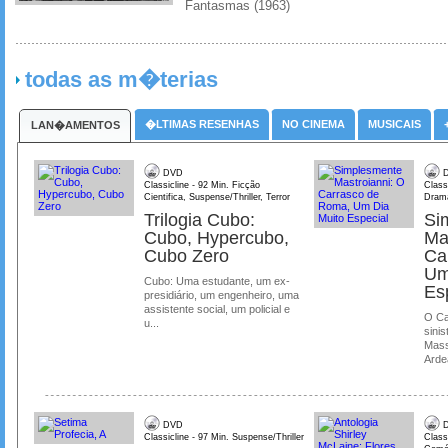
Fantasmas (1963)
todas as m�terias
�LTIMAS RESENHAS
NO CINEMA
MUSICAIS
LAN�AMENTOS
DVD
D
Classicline - 92 Min. Ficção
Class
Cientifica, Suspense/Thriller, Terror
Dram
Trilogia Cubo:
Si
Cubo, Hypercubo,
Ma
Cubo Zero
Ca
Um
Cubo: Uma estudante, um ex-
Es
presidiário, um engenheiro, uma
assistente social, um policial e
O Ca
u...
sinis
Mass
Ardea
DVD
D
Classicline - 97 Min. Suspense/Thriller
Class