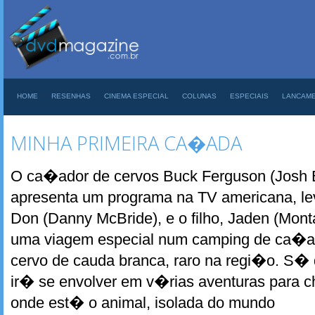
HOME
RESENHAS
CINEMA ESPECIAL
COLUNAS
ESPECIAIS
LANCAM
MINHA PRIMEIRA CA�ADA
O ca�ador de cervos Buck Ferguson (Josh B
apresenta um programa na TV americana, lev
Don (Danny McBride), e o filho, Jaden (Mont
uma viagem especial num camping de ca�a.
cervo de cauda branca, raro na regi�o. S� 
ir� se envolver em v�rias aventuras para c
onde est� o animal, isolada do mundo