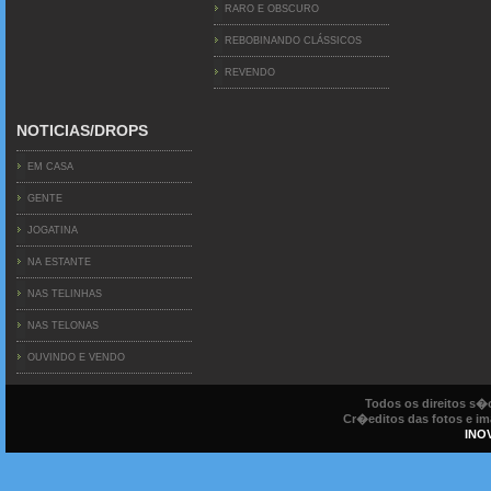
RARO E OBSCURO
REBOBINANDO CLÁSSICOS
REVENDO
NOTICIAS/DROPS
EM CASA
GENTE
JOGATINA
NA ESTANTE
NAS TELINHAS
NAS TELONAS
OUVINDO E VENDO
Todos os direitos s
Cr�editos das fotos e ima
INO