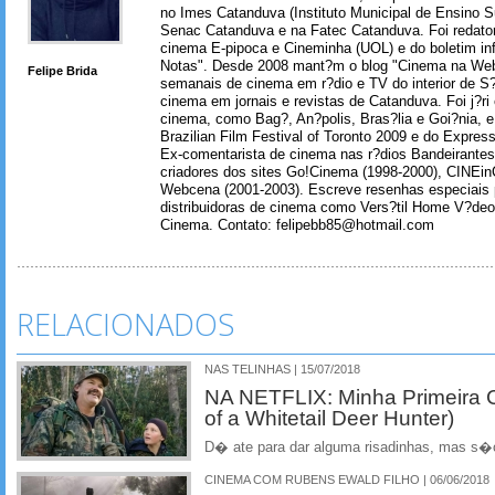
no Imes Catanduva (Instituto Municipal de Ensino S
Senac Catanduva e na Fatec Catanduva. Foi redator
cinema E-pipoca e Cineminha (UOL) e do boletim in
Notas". Desde 2008 mant?m o blog "Cinema na Web
Felipe Brida
semanais de cinema em r?dio e TV do interior de S
cinema em jornais e revistas de Catanduva. Foi j?ri
cinema, como Bag?, An?polis, Bras?lia e Goi?nia, e 
Brazilian Film Festival of Toronto 2009 e do Express
Ex-comentarista de cinema nas r?dios Bandeirantes
criadores dos sites Go!Cinema (1998-2000), CINEin
Webcena (2001-2003). Escreve resenhas especiais p
distribuidoras de cinema como Vers?til Home V?deo
Cinema. Contato: felipebb85@hotmail.com
RELACIONADOS
NAS TELINHAS | 15/07/2018
NA NETFLIX: Minha Primeira
of a Whitetail Deer Hunter)
D� ate para dar alguma risadinhas, mas s�
CINEMA COM RUBENS EWALD FILHO | 06/06/2018