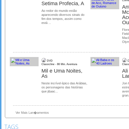
Comé
Setima Profecia, A
Ant
Ao redor do mundo estão
Mc
aparecendo diversos sinais do
Ac
fim dos tempos, assim como
Ou
está ...
Flore
Field
MacL
Olymp
DVD
D
Classicline - 86 Min. Aventura
Class
Mil e Uma Noites,
Al
As
La
Neste incrível épico das Arábias,
Jon 
os personagens das histórias
estre
que j&aac...
aven
gran.
Ver Mais Lan�amentos
TAGS