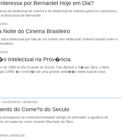
nteressa por Bernardet Hoje em Dia?
ancia do intelectual de cinema e do intelectual de maneira geral se caracteriza
 A Destruicao de Bernardet
6/2021
a Noite do Cinema Brasileiro
 obra intelectual que fala de um mundo nao intelectual, embora situado entre a
rasileira
8/2014
o Intelectual na Prov�ncia
 de 1988 no Rio Grande do Sul por Tuio Becker e S�rgio Silva, o filme
ia (1990) � o esfor�o de uma grande ambi��o intelectual de seus
 NA ESTANTE | 08/08/2026
ento do Come?o do Seculo
ua portuguesa na contemporaneidade abriga um pensador a agudeza de
dor em palavras como Juremir Machado da Silva
NIA | 08/08/2026