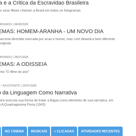
 e a Critica da Escravidao Brasileira
s seus filmes cheiram a Brasil em todos os fotogramas
RIANDO | 08/08/2026
EMAS: HOMEM-ARANHA - UM NOVO DIA
parceria divertida marcada por acao e humor, mas com dinamica bem diferente
riginais
RIANDO | 28/07/2026
EMAS: A ODISSEIA
onto "O filme do ano"
 NA ESTANTE | 25/07/2026
o da Linguagem Como Narrativa
ira executa sua forma de tratar a lingua como elemento de sua narrativa, em
 A Quadragesima Porta (1943)
NO CINEMA
MUSICAIS
+ CLICADAS
ATIVIDADES RECENTES