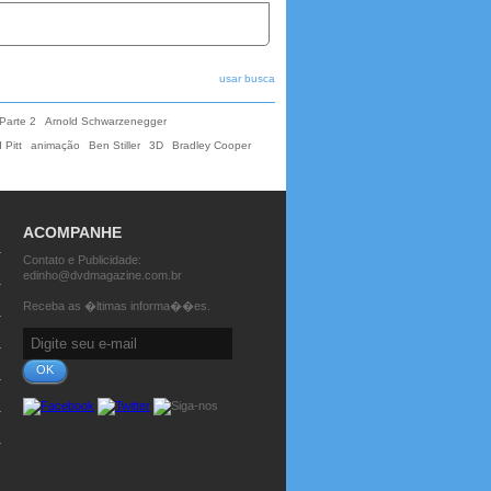
usar busca
Parte 2
Arnold Schwarzenegger
 Pitt
animação
Ben Stiller
3D
Bradley Cooper
ACOMPANHE
Contato e Publicidade:
edinho@dvdmagazine.com.br
Receba as �ltimas informa��es.
OK