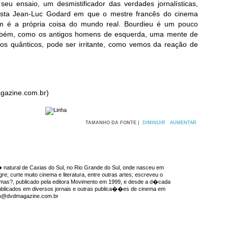
u ensaio, um desmistificador das verdades jornalísticas,
neasta Jean-Luc Godard em que o mestre francês do cinema
m é a própria coisa do mundo real. Bourdieu é um pouco
ambém, como os antigos homens de esquerda, uma mente de
os quânticos, pode ser irritante, como vemos da reação de
gazine.com.br)
TAMANHO DA FONTE |
DIMINUIR
AUMENTAR
natural de Caxias do Sul, no Rio Grande do Sul, onde nasceu em
re; curte muito cinema e literatura, entre outras artes; escreveu o
emas?, publicado pela editora Movimento em 1999, e desde a d�cada
ublicados em diversos jornais e outras publica��es de cinema em
ron@dvdmagazine.com.br