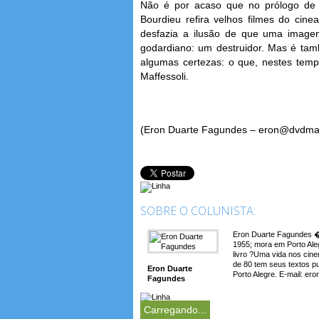
Não é por acaso que no prólogo de se
Bourdieu refira velhos filmes do ci
desfazia a ilusão de que uma image
godardiano: um destruidor. Mas é t
algumas certezas: o que, nestes temp
Maffessoli.
(Eron Duarte Fagundes – eron@dvdma
SOBRE O COLUNISTA:
Eron Duarte Fagundes � 
1955; mora em Porto Aleg
livro ?Uma vida nos cin
de 80 tem seus textos p
Eron Duarte
Porto Alegre. E-mail: e
Fagundes
Carregando...