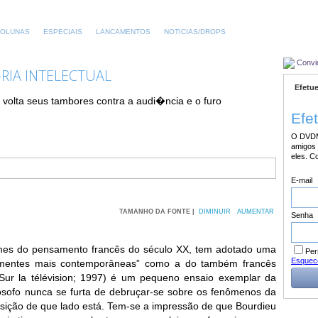
OLUNAS
ESPECIAIS
LANCAMENTOS
NOTICIAS/DROPS
Convi
RIA INTELECTUAL
Efetue
 volta seus tambores contra a audi�ncia e o furo
Efe
O DVDM
amigos 
eles. C
E-mail
TAMANHO DA FONTE |
DIMINUIR
AUMENTAR
Senha
omes do pensamento francês do século XX, tem adotado uma
Per
Esquec
s “mentes mais contemporâneas” como a do também francês
Sur la télévision; 1997) é um pequeno ensaio exemplar da
ilósofo nunca se furta de debruçar-se sobre os fenômenos da
sição de que lado está. Tem-se a impressão de que Bourdieu