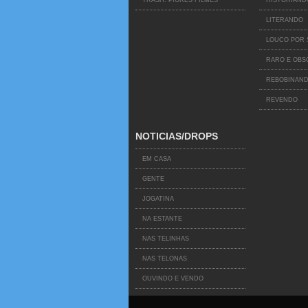
LITERANDO
LOUCO POR 
RARO E OB
REBOBINAND
REVENDO
NOTICIAS/DROPS
EM CASA
GENTE
JOGATINA
NA ESTANTE
NAS TELINHAS
NAS TELONAS
OUVINDO E VENDO