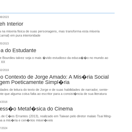
08/2023
eh Interior
 na miseria fisica de suas personagens, mas transforma esta miseria
arnal) em pura interioridade
05/2015
a do Estudante
e Bourdieu talvez seja o mais �vido estudioso da educa��o no mundo ao
o XX
02/2019
 o Contexto de Jorge Amado: A Mis�ria Social
agem Poeticamente Simpl�ria
idades de leitura do texto de Jorge e de suas habilidades de narrador, sente-
e que alguma coisa falta ao escritor para a consist�ncia de sua literatura
0/2016
ess�o Metaf�sica do Cinema
de C�es Errantes (2013), realizado em Taiwan pelo diretor malaio Tsai Ming-
ha a mis�ria e cen�rios miser�veis
7/2024