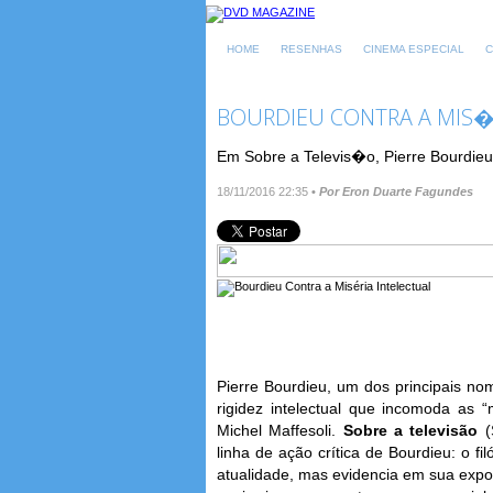
HOME
RESENHAS
CINEMA ESPECIAL
C
BOURDIEU CONTRA A MIS�
Em Sobre a Televis�o, Pierre Bourdieu
18/11/2016 22:35
•
Por Eron Duarte Fagundes
Pierre Bourdieu, um dos principais n
rigidez intelectual que incomoda a
Michel Maffesoli.
Sobre a televisão
(
linha de ação crítica de Bourdieu: o f
atualidade, mas evidencia em sua expo