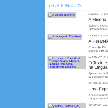
RELACIONADOS
NA ESTANTE | 26/
A Miseria 
Salgueiro navega
(dolorosamente c
NA ESTANTE | 05/
A Heran�
O franc�s Pierr
longo do s�cul
NA ESTANTE | 22/
O Texto e
na Lingu
Apesar das facil
se constantement
CINEMANIA | 16/1
Uma Expr
A pequena trama 
Liang, acompan
CINEMANIA | 21/0