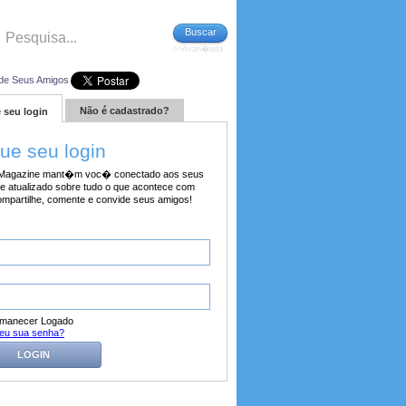
Buscar
>>Avan�ada
de Seus Amigos
Não é cadastrado?
 seu login
tue seu login
agazine mant�m voc� conectado aos seus
e atualizado sobre tudo o que acontece com
ompartilhe, comente e convide seus amigos!
manecer Logado
eu sua senha?
LOGIN