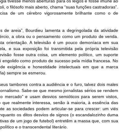
gia tivesse menos aberturas para os leigos e fosse imune ao
oli, o filósofo mais aberto, chama “suas funções castradoras”.
ecisa de um cérebro vigorosamente brilhante como o de
 de areia”, Bourdieu lamenta a degringolada da atividade
mércio, a obra ou o pensamento como um produto de venda.
sta orientação. A televisão é um pouco demoníaca em sua
ela, e sua exposição foi transmitida pela própria televisão
evisão fosse outra coisa, um elemento político, um suporte
 foi engolido como produto de sucesso pela mídia francesa. No
s de exigência e honestidade intelectuais em que a marca
ofia) sempre se esmerou.
seus tambores contra a audiência e o furo, talvez dois males
jornalismo. Sabe-se que mesmo jornalistas sérios se rendem
o mercado” e usam desvios semióticos para serem vistos,
o que realmente interessa, senão à maioria, à essência das
e as sociedades podem articular-se para crescer: um viés
 enquanto os ditos desvios de signos (o escandalozinho duma
erativas de um jogo de futebol) entretêm a massa que, com sua
olítico e o transcendental literário.