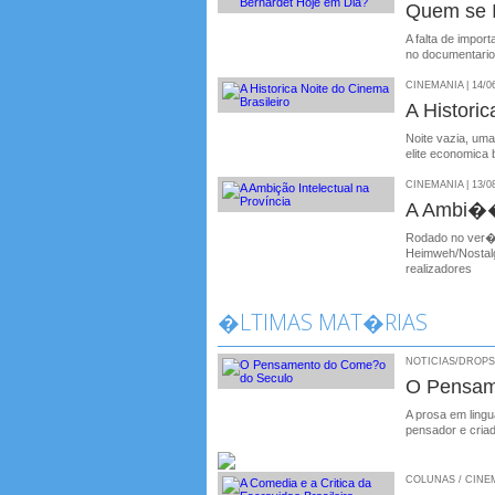
Quem se I
A falta de import
no documentario
CINEMANIA | 14/0
A Historic
Noite vazia, uma
elite economica b
CINEMANIA | 13/0
A Ambi��
Rodado no ver�o
Heimweh/Nostalg
realizadores
�LTIMAS MAT�RIAS
NOTICIAS/DROPS /
O Pensam
A prosa em ling
pensador e cria
COLUNAS / CINEMA