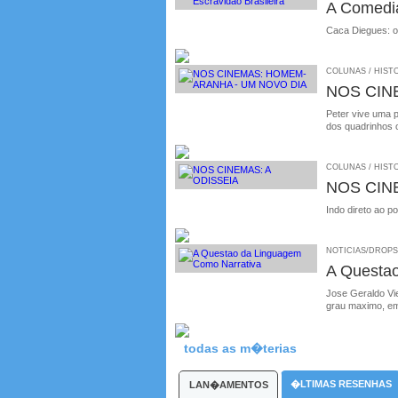
A Comedia
Caca Diegues: o
COLUNAS / HISTO
NOS CIN
Peter vive uma 
dos quadrinhos o
COLUNAS / HISTO
NOS CIN
Indo direto ao p
NOTICIAS/DROPS /
A Questa
Jose Geraldo Vie
grau maximo, em
todas as m�terias
�LTIMAS RESENHAS
LAN�AMENTOS