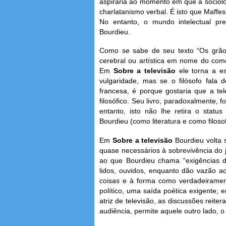
aspiraria ao momento em que a sociolo
charlatanismo verbal. É isto que Maffes
No entanto, o mundo intelectual pr
Bourdieu.
Como se sabe de seu texto “Os grãos
cerebral ou artística em nome do co
Em
Sobre a televisão
ele torna a e
vulgaridade, mas se o filósofo fala d
francesa, é porque gostaria que a tel
filosófico. Seu livro, paradoxalmente,
entanto, isto não lhe retira o statu
Bourdieu (como literatura e como filos
Em
Sobre a televisão
Bourdieu volta 
quase necessários à sobrevivência do 
ao que Bourdieu chama “exigências d
lidos, ouvidos, enquanto dão vazão a
coisas e à forma como verdadeirament
político, uma saída poética exigente;
atriz de televisão, as discussões reit
audiência, permite aquele outro lado, o p