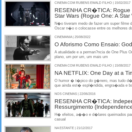
CINEMA COM RUBENS EWALD FILHO | 15/02/2017
RESENHA CR�TICA: Rogue O
Star Wars (Rogue One: A Star 
N�o tiveram medo de fazer um super filme 
Oscar n�o o colocasse entre os melhores d
CINEMANIA | 25/08/2022
O Aforismo Como Ensaio: God
A atualidade e a perman?ncia de One Plus O
plano, um por um, um mais um
CINEMA COM RUBENS EWALD FILHO | 15/08/2017
NA NETFLIX: One Day at a Ti
O humor � t�pico do g�nero, mas tudo d� c
que ainda est� espl�ndida, engra�ada e bo
NOS CINEMAS | 22/06/2016
RESENHA CR�TICA: Indepen
Ressurgimento (Independenc
H� efeitos, a��o e d�lares queimados par
casual
NA ESTANTE | 21/12/2017