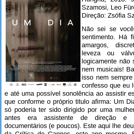
Szamosi, Leo Für
Direção: Zsófia Sz
Não sei se você
sentimento. Há fi
amargos, discr
leveza ou vál
logicamente não 
nem musicais! Ba
isso nem sempre 
confesso que eu l
e até uma possível sonolência ao assistir e
que conforme o próprio titulo afirma: Um Di
só poderia ter sido dirigido por uma mulhe
antes era assistente de direção e t
documentários (e poucos). Este aqui lhe d
da Crítica de Cannes, este ano mesmo. 