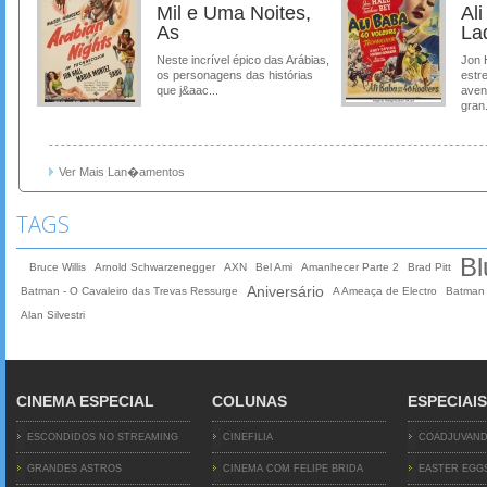
Mil e Uma Noites,
Al
As
La
Neste incrível épico das Arábias,
Jon 
os personagens das histórias
estre
que j&aac...
aven
gran.
Ver Mais Lan�amentos
TAGS
Bl
Bruce Willis
Arnold Schwarzenegger
AXN
Bel Ami
Amanhecer Parte 2
Brad Pitt
Aniversário
Batman - O Cavaleiro das Trevas Ressurge
A Ameaça de Electro
Batman
Alan Silvestri
CINEMA ESPECIAL
COLUNAS
ESPECIAIS
ESCONDIDOS NO STREAMING
CINEFILIA
COADJUVAN
GRANDES ASTROS
CINEMA COM FELIPE BRIDA
EASTER EGG