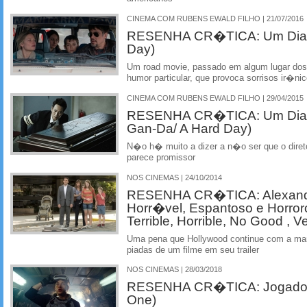
CINEMA COM RUBENS EWALD FILHO | 21/07/2016
RESENHA CR�TICA: Um Dia Pe
Day)
Um road movie, passado em algum lugar dos
humor particular, que provoca sorrisos ir�n
CINEMA COM RUBENS EWALD FILHO | 29/04/2015
RESENHA CR�TICA: Um Dia Dif
Gan-Da/ A Hard Day)
N�o h� muito a dizer a n�o ser que o diret
parece promissor
NOS CINEMAS | 24/10/2014
RESENHA CR�TICA: Alexandre
Horr�vel, Espantoso e Horror
Terrible, Horrible, No Good , 
Uma pena que Hollywood continue com a man
piadas de um filme em seu trailer
NOS CINEMAS | 28/03/2018
RESENHA CR�TICA: Jogador 
One)