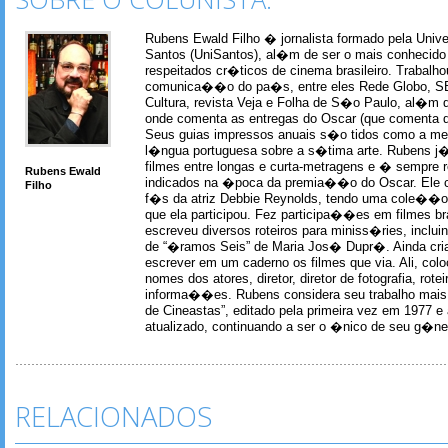
Rubens Ewald Filho � jornalista formado pela Univ
Santos (UniSantos), al�m de ser o mais conhecido
respeitados cr�ticos de cinema brasileiro. Trabal
comunica��o do pa�s, entre eles Rede Globo, S
Cultura, revista Veja e Folha de S�o Paulo, al�m 
onde comenta as entregas do Oscar (que comenta 
Seus guias impressos anuais s�o tidos como a me
l�ngua portuguesa sobre a s�tima arte. Rubens j� 
filmes entre longas e curta-metragens e � sempre re
Rubens Ewald
indicados na �poca da premia��o do Oscar. Ele c
Filho
f�s da atriz Debbie Reynolds, tendo uma cole��o 
que ela participou. Fez participa��es em filmes br
escreveu diversos roteiros para miniss�ries, incl
de “�ramos Seis” de Maria Jos� Dupr�. Ainda c
escrever em um caderno os filmes que via. Ali, col
nomes dos atores, diretor, diretor de fotografia, rotei
informa��es. Rubens considera seu trabalho mais 
de Cineastas”, editado pela primeira vez em 1977 e 
atualizado, continuando a ser o �nico de seu g�ner
RELACIONADOS