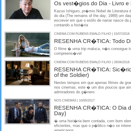
Os vest�gios do Dia - Livro e
Kazuo Ishiguro, pr�mio Nobel de Literatura
do dia (The remains of the day; 1989) um daq
escrever em que o estilo de narrar nasce d
contando a hist�ria
CINEMA COM RUBENS EWALD FILHO | 15/07/2018
RESENHA CR�TICA: Todo Dia
O filme � uma trip maluca, n�o consegue t
compreens�vel
CINEMA COM RUBENS EWALD FILHO | 28/06/2018
RESENHA CR�TICA: Sic�rio: 
of the Soldier)
Nestes tempos em que apenas filmes de gran
nos cinemas, este � um dos poucos que aind
admiradores do g�nero
NOS CINEMAS | 10/05/2017
RESENHA CR�TICA: O Dia do 
Day)
� uma hist�ria bem contada, com bom elenc
eficientes, mas que o p�blico n�o se inter
americanos