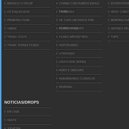
MERECIA O OSCAR
CINEMA COM RUBENS EWALD
ENTREVISTA
FILHO
OS ESQUECIDOS
CINEMANIA
HEIN? COMO
PRIMEIRO FILME
DE TUDO UM POUCO POR
MEMÓRIA D
EDINHO PASQUALE
TEMAS
FILMES DA BIA
ONTEM E HO
TRASH: CULTS
FILMES IMPOSS?VEIS
TOPS
TRASH: PIORES FILMES
HISTORIANDO
LITERANDO
LOUCO POR SERIES
RARO E OBSCURO
REBOBINANDO CLÁSSICOS
REVENDO
NOTICIAS/DROPS
EM CASA
GENTE
JOGATINA