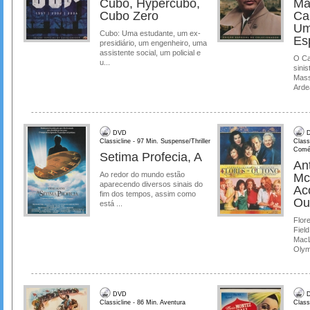
Cubo, Hypercubo,
Ma
Cubo Zero
Ca
Um
Cubo: Uma estudante, um ex-
Es
presidiário, um engenheiro, uma
assistente social, um policial e
O Ca
u...
sinis
Mass
Ardea
DVD
D
Classicline - 97 Min. Suspense/Thriller
Class
Comé
Setima Profecia, A
Ant
Ao redor do mundo estão
Mc
aparecendo diversos sinais do
Ac
fim dos tempos, assim como
Ou
está ...
Flore
Field
MacL
Olymp
DVD
D
Classicline - 86 Min. Aventura
Class