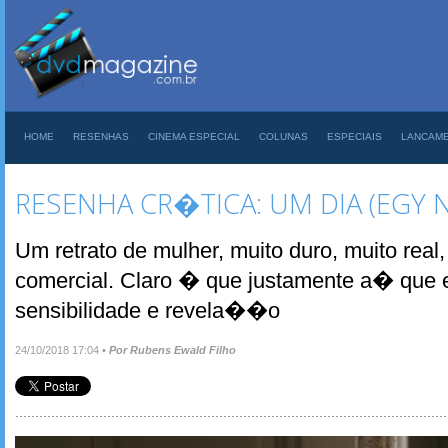
HOME
RESENHAS
CINEMA ESPECIAL
COLUNAS
ESPECIAIS
LANCAM
RESENHA CR�TICA: UM DIA (EGY 
Um retrato de mulher, muito duro, muito real
comercial. Claro � que justamente a� que 
sensibilidade e revela��o
24/10/2018 17:04
•
Por Rubens Ewald Filho