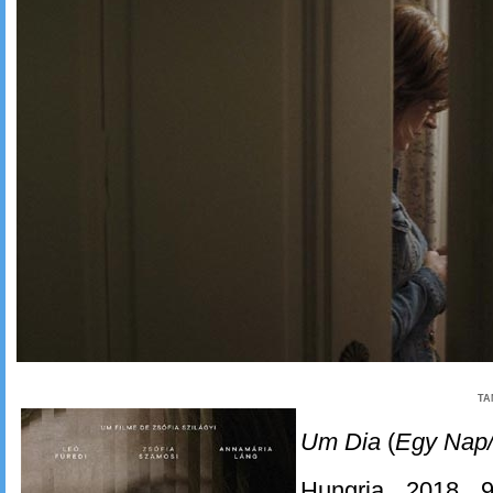
TA
Um Dia
(
Egy Nap
Hungria, 2018. 