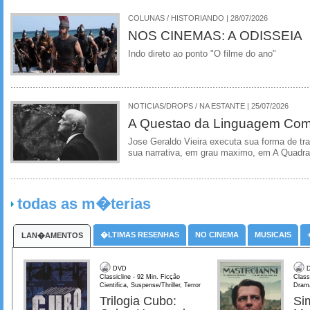
COLUNAS / HISTORIANDO | 28/07/2026
NOS CINEMAS: A ODISSEIA
Indo direto ao ponto "O filme do ano"
NOTICIAS/DROPS / NA ESTANTE | 25/07/2026
A Questao da Linguagem Como
Jose Geraldo Vieira executa sua forma de tr
sua narrativa, em grau maximo, em A Quadra
todas as m�terias
�LTIMAS RESENHAS
NO CINEMA
MUSICAIS
LAN�AMENTOS
DVD
D
Classicline - 92 Min. Ficção
Class
Cientifica, Suspense/Thriller, Terror
Dram
Trilogia Cubo:
Si