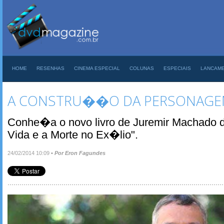
HOME
RESENHAS
CINEMA ESPECIAL
COLUNAS
ESPECIAIS
LANCAM
A CONSTRU��O DA PERSONAGE
Conhe�a o novo livro de Juremir Machado da
Vida e a Morte no Ex�lio".
24/02/2014 10:09
•
Por Eron Fagundes