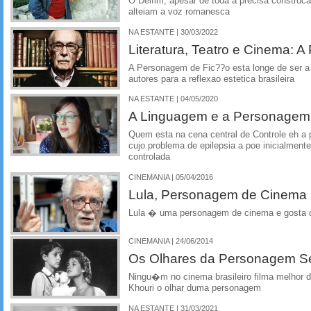
O Delfim, apesar de toda a precisa construc
alteiam a voz romanesca
NA ESTANTE | 30/03/2022
Literatura, Teatro e Cinema: 
A Personagem de Fic??o esta longe de ser a 
autores para a reflexao estetica brasileira
NA ESTANTE | 04/05/2020
A Linguagem e a Personagem
Quem esta na cena central de Controle eh a
cujo problema de epilepsia a poe inicialme
controlada
CINEMANIA | 05/04/2016
Lula, Personagem de Cinema
Lula � uma personagem de cinema e gosta d
CINEMANIA | 24/06/2014
Os Olhares da Personagem S
Ningu�m no cinema brasileiro filma melhor d
Khouri o olhar duma personagem
NA ESTANTE | 31/03/2021