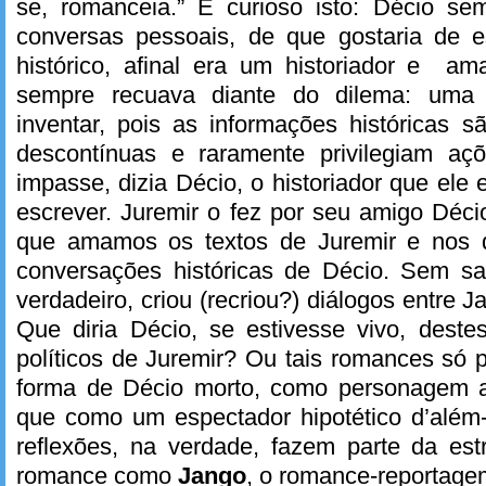
se, romanceia.” É curioso isto: Décio s
conversas pessoais, de que gostaria de 
histórico, afinal era um historiador e am
sempre recuava diante do dilema: uma h
inventar, pois as informações históricas 
descontínuas e raramente privilegiam açõ
impasse, dizia Décio, o historiador que ele
escrever. Juremir o fez por seu amigo Déc
que amamos os textos de Juremir e nos 
conversações históricas de Décio. Sem sa
verdadeiro, criou (recriou?) diálogos entre J
Que diria Décio, se estivesse vivo, deste
políticos de Juremir? Ou tais romances só p
forma de Décio morto, como personagem
que como um espectador hipotético d’além
reflexões, na verdade, fazem parte da est
romance como
Jango
, o romance-reportage