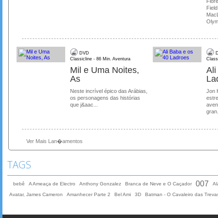
Flore
Field
MacL
Olymp
DVD
D
Classicline - 86 Min. Aventura
Class
Mil e Uma Noites,
Al
As
La
Neste incrível épico das Arábias,
Jon 
os personagens das histórias
estre
que j&aac...
aven
gran.
Ver Mais Lan�amentos
TAGS
007
bebê
A Ameaça de Electro
Anthony Gonzalez
Branca de Neve e O Caçador
Al
Avatar, James Cameron
Amanhecer Parte 2
Bel Ami
3D
Batman - O Cavaleiro das Treva