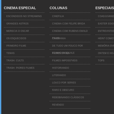
CINEMA ESPECIAL
COLUNAS
ESPECIAIS
ESCONDIDOS NO STREAMING
CINEFILIA
COADJUVAN
GRANDES ASTROS
CINEMA COM FELIPE BRIDA
EASTER EGG
MERECIA O OSCAR
CINEMA COM RUBENS EWALD
ENTREVISTA
FILHO
OS ESQUECIDOS
CINEMANIA
HEIN? COMO
PRIMEIRO FILME
DE TUDO UM POUCO POR
MEMÓRIA D
EDINHO PASQUALE
TEMAS
FILMES DA BIA
ONTEM E HO
TRASH: CULTS
FILMES IMPOSS?VEIS
TOPS
TRASH: PIORES FILMES
HISTORIANDO
LITERANDO
LOUCO POR SERIES
RARO E OBSCURO
REBOBINANDO CLÁSSICOS
REVENDO