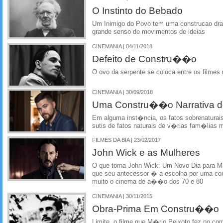
O Instinto do Bebado
Um Inimigo do Povo tem uma construcao dra
grande senso de movimentos de ideias
CINEMANIA | 04/11/2018
Defeito de Constru��o
O ovo da serpente se coloca entre os filmes
CINEMANIA | 30/09/2018
Uma Constru��o Narrativa de
Em alguma inst�ncia, os fatos sobrenatura
sutis de fatos naturais de v�rias fam�lias 
FILMES DA BIA | 23/02/2017
John Wick e as Mulheres
O que torna John Wick: Um Novo Dia para Ma
que seu antecessor � a escolha por uma c
muito o cinema de a��o dos 70 e 80
CINEMANIA | 30/11/2015
Obra-Prima Em Constru��o
Limite, o filme que M�rio Peixoto fez no c