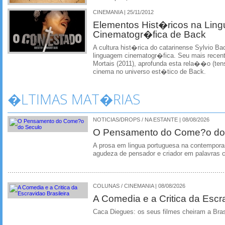
CINEMANIA | 25/11/2012
Elementos Hist�ricos na Lin
Cinematogr�fica de Back
A cultura hist�rica do catarinense Sylvio B
linguagem cinematogr�fica. Seu mais recent
Mortais (2011), aprofunda esta rela��o (tens
cinema no universo est�tico de Back.
�LTIMAS MAT�RIAS
NOTICIAS/DROPS / NA ESTANTE | 08/08/2026
O Pensamento do Come?o do
A prosa em lingua portuguesa na contempora
agudeza de pensador e criador em palavras 
COLUNAS / CINEMANIA | 08/08/2026
A Comedia e a Critica da Escra
Caca Diegues: os seus filmes cheiram a Bra