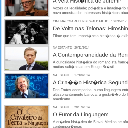
A Veia Hist�rica de Juremir
Vozes da legalidade; pol�tica e imagin�rio 
nova amostra dos interesses hist�ricos atua
CINEMA COM RUBENS EWALD FILHO | 13/03/2017
De Volta nas Telonas: Hirosh
Filme que tem import�ncia hist�rica � exi
NA ESTANTE | 26/11/2014
A Contemporaneidade da Re
A curiosidade hist�rica do romancista franc
muitas sali�ncias em Rouge Br�sil
NA ESTANTE | 17/10/2014
A Cria��o Hist�rica Segund
Don Frutos acompanha, numa linguagem entr
altissonantemente barroca, a gesta��o do fi
americano
NA ESTANTE | 28/07/2014
O Furor da Linguagem
A cr�nica hist�rica de Sinval Medina se af
contempor�neas