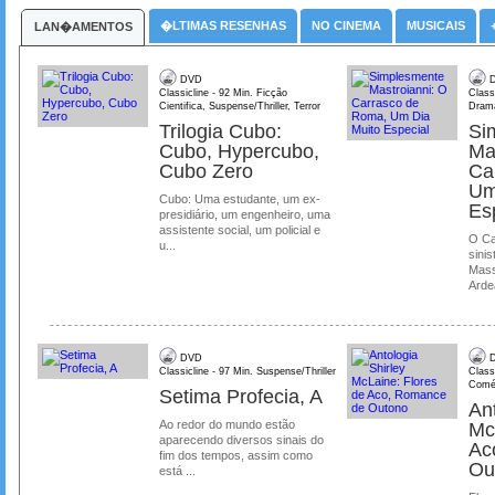
�LTIMAS RESENHAS
NO CINEMA
MUSICAIS
LAN�AMENTOS
DVD
D
Classicline - 92 Min. Ficção
Class
Cientifica, Suspense/Thriller, Terror
Dram
Trilogia Cubo:
Si
Cubo, Hypercubo,
Ma
Cubo Zero
Ca
Um
Cubo: Uma estudante, um ex-
Es
presidiário, um engenheiro, uma
assistente social, um policial e
O Ca
u...
sinis
Mass
Ardea
DVD
D
Classicline - 97 Min. Suspense/Thriller
Class
Comé
Setima Profecia, A
Ant
Ao redor do mundo estão
Mc
aparecendo diversos sinais do
Ac
fim dos tempos, assim como
Ou
está ...