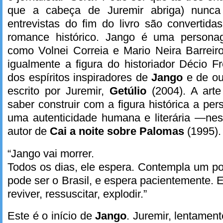
que a cabeça de Juremir abriga) nunc
entrevistas do fim do livro são convertid
romance histórico. Jango é uma personag
como Volnei Correia e Mario Neira Barrei
igualmente a figura do historiador Décio F
dos espíritos inspiradores de
Jango
e de ou
escrito por Juremir,
Getúlio
(2004). A art
saber construir com a figura histórica a pe
uma autenticidade humana e literária —nes
autor de
Cai a noite sobre Palomas
(1995).
“Jango vai morrer.
Todos os dias, ele espera. Contempla um po
pode ser o Brasil, e espera pacientemente. 
reviver, ressuscitar, explodir.”
Este é o início de
Jango
. Juremir, lentamen