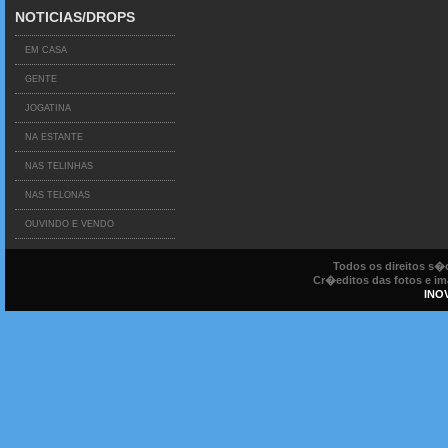
NOTICIAS/DROPS
EM CASA
GENTE
JOGATINA
NA ESTANTE
NAS TELINHAS
NAS TELONAS
OUVINDO E VENDO
Todos os direitos s
Cr�editos das fotos e ima
INO