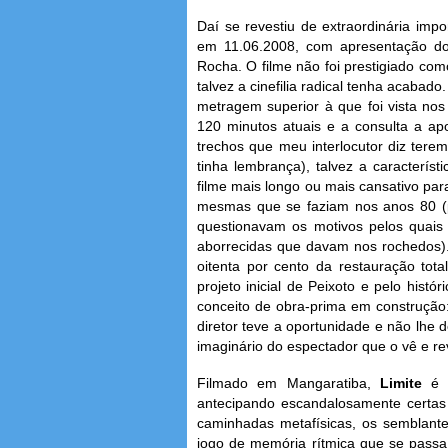
Daí se revestiu de extraordinária imp
em 11.06.2008, com apresentação do
Rocha. O filme não foi prestigiado com
talvez a cinefilia radical tenha acabad
metragem superior à que foi vista n
120 minutos atuais e a consulta a a
trechos que meu interlocutor diz tere
tinha lembrança), talvez a caracterís
filme mais longo ou mais cansativo par
mesmas que se faziam nos anos 80 (
questionavam os motivos pelos quais
aborrecidas que davam nos rochedos)
oitenta por cento da restauração tot
projeto inicial de Peixoto e pelo histó
conceito de obra-prima em construção
diretor teve a oportunidade e não lhe d
imaginário do espectador que o vê e rev
Filmado em Mangaratiba,
Limite
é 
antecipando escandalosamente certas c
caminhadas metafísicas, os semblante
jogo de memória rítmica que se pass