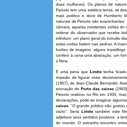
duas mulheres). Os planos de natu
Peixoto tem uma estética tensa, se des
mais poético e doce de Humberto
naturais de Peixoto são exacerbantes:
câmara, aquelas insistentes visões do 
reiterar do observador que recebe do
infinitum
: um plano geral do tumulto d
estas ondas batem nas pedras. A inse
fusões de imagens, alguns travelling
conferir à cena uma abstração, um fo
o filme.
É uma pena que
Limite
tenha ficado
impediu de figurar mais decisivamen
(1967), de Jean-Claude Bernardet. Assi
evocação de
Porto das caixas
(1963
Peixoto realizou no Rio em 1930, mas, 
declarações, pode-se imaginar algumas 
caixas
: “O grande público não gostou
vazio”. Seria
Limite
também este fil
adjetivos seus sentidos positivos: a l
do mundo. O estranho encontro entr