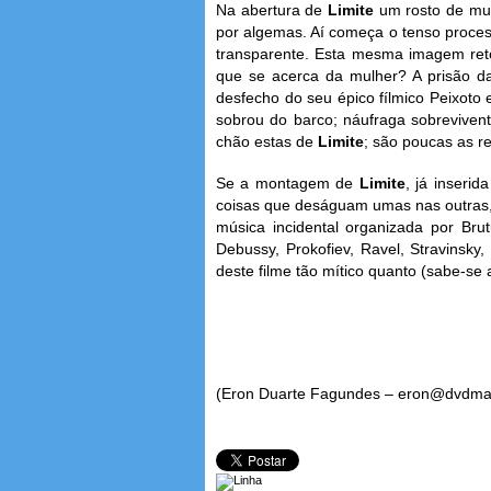
Na abertura de
Limite
um rosto de mu
por algemas. Aí começa o tenso proces
transparente. Esta mesma imagem reto
que se acerca da mulher? A prisão da
desfecho do seu épico fílmico Peixot
sobrou do barco; náufraga sobrevive
chão estas de
Limite
; são poucas as r
Se a montagem de
Limite
, já inseri
coisas que deságuam umas nas outras, 
música incidental organizada por Bru
Debussy, Prokofiev, Ravel, Stravinsky,
deste filme tão mítico quanto (sabe-se 
(Eron Duarte Fagundes – eron@dvdma