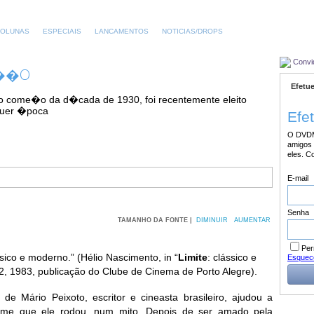
OLUNAS
ESPECIAIS
LANCAMENTOS
NOTICIAS/DROPS
Convi
U��O
Efetue
 no come�o da d�cada de 1930, foi recentemente eleito
lquer �poca
Efe
O DVDM
amigos 
eles. C
E-mail
Senha
TAMANHO DA FONTE |
DIMINUIR
AUMENTAR
Per
ico e moderno.” (Hélio Nascimento, in “
Limite
: clássico e
Esquec
, 1983, publicação do Clube de Cinema de Porto Alegre).
de Mário Peixoto, escritor e cineasta brasileiro, ajudou a
filme que ele rodou, num mito. Depois de ser amado pela