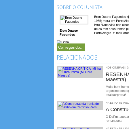
SOBRE O COLUNISTA:
Eron Duarte Fagundes � 
1955; mora em Porto Aleg
livro “Uma vida nos cin
de 80 tem seus textos p
Eron Duarte
Porto Alegre. E-mail: e
Fagundes
Carregando...
RELACIONADOS
NOS CINEMAS | 01
RESENHA 
Maestra)
Muito bem-humor
argentino conse
total surpresa!
NA ESTANTE | 08/
A Constru
O Delfim, apesar
romanesca
NA ESTANTE | 25/