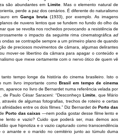
reza são abundantes em
Limite
. Mas o elemento natural de
orienta, perde a paz dos cenários. É diferente do naturalismo
 Mauro em
Ganga bruta
(1933), por exemplo. As imagens
 planos de nuvens lentos que se fundem no fundo do olho da
mar que se revolta nos rochedos provocando a resistência de
lorosamente o impacto da seguinte rima cinematográfica
ad
as ondas se contrapõe sempre a um primeiro plano de quando
rção de preciosos movimentos de câmara, algumas delirantes
s ou mover-se libertino da câmara para apagar o conteúdo e
rmalismo que mexe certamente com o nervo ótico de quem vê
 tanto tempo longe da história do cinema brasileiro. Isto o
te num livro importante como
Brasil em tempo de cinema
m, aparece no livro de Bernardet numa referência velada por
), de Paulo César Saraceni: “Desconheço
Limite
, que Mário
através de algumas fotografias, trechos de roteiro e certas
afinidades entre os dois filmes.” Diz Bernardet de
Porto das
 de
Porto das caixas
—nem podia gostar desse filme lento e
me lento e vazio? Cuido que poderá ser, mas demos aos
entidão que hipnotiza e o vazio capturado como transcendência
e o amante e o marido no cemitério junto ao túmulo duma