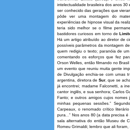
intelectualidade brasileira dos anos 30
ser conhecido das gerações que viera
pôde ver uma montagem do materi
experiências de hipnose visual da rea
teria sido melhor se o filme perma
bastidores curiosos em torno de
Limit
Há um artigo atribuído ao diretor de 
possíveis parâmetros da montagem de 
quem redigiu o texto; paranóia de um
comentando os esforços que fez par
Orson Welles, então filmando no Brasi
um evento que reuniu muita gente impo
de Divulgação enchia-se com umas tri
argentina, diretora de
Sur
, que se ach
já encontrei; madame Falconetti, a ine
cantor inglês, e sua senhora; Carlos G
Fanto; e outros amigos cujos nomes j
minhas pequenas sessões.” Segundo 
Carpeaux, o renomado crítico literári
pura...” Nos anos 80 (a data precisa é 
sala alternativa do então Museu de C
Romeu Grimaldi; lembro que ali foram, se