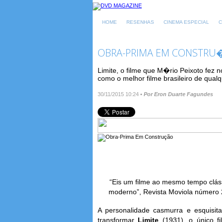
HOME
RESENHAS
CINEMA ESPECIAL
C
OBRA-PRIMA EM CONSTR
Limite, o filme que M�rio Peixoto fez
como o melhor filme brasileiro de qua
30/11/2015 10:24
•
Por Eron Duarte Fagundes
“Eis um filme ao mesmo tempo cláss
moderno”, Revista Moviola número 2
A personalidade casmurra e esquisita 
transformar
Limite
(1931), o único 