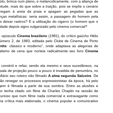
xoto, brinca num plano, e melancolicamente, com a aliança de
itude, mais do que sobre a traição, pois se impõe o cenário
 chegam à areia da praia e apagam as pegadas que as
ças metafísicas: seria assim, a passagem do homem pela
deixar rastros? E a utilização do cigarro (o homem que o
dade depois signo vulgarizado pelo cinema comercial?
o opúsculo
Cinema brasileiro
(1981), do crítico gaúcho Hélio
número 2, de 1983, editada pelo Clube de Cinema de Porto
mite
: clássico e moderno”, onde adaptava as alegorias de
alismo de cena que norteia radicalmente seu livro
Cinema
e constrói e refaz, sendo ela mesmo e seus sucedâneos, na
 sala de projeção pouco a pouco é invadida de penumbra, no
Mário seu roteiro não filmado
A alma segunda Salustre
. De
não renegar os processos expressionistas da época, há pelo
 é filmada a partir de sua sombra. Entre as alusões e
to tenha citado um filme de Charles Chaplin na sessão de
curioso que num filme nada comercial e extravagante como
ia crítica mais elaborada, o cinema popular e comunicativo