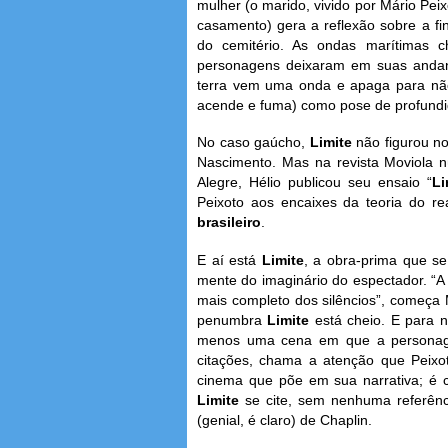
mulher (o marido, vivido por Mário Pei
casamento) gera a reflexão sobre a fin
do cemitério. As ondas marítimas
personagens deixaram em suas andan
terra vem uma onda e apaga para não 
acende e fuma) como pose de profundi
No caso gaúcho,
Limite
não figurou n
Nascimento. Mas na revista Moviola 
Alegre, Hélio publicou seu ensaio “
Li
Peixoto aos encaixes da teoria do re
brasileiro
.
E aí está
Limite
, a obra-prima que s
mente do imaginário do espectador. “A
mais completo dos silêncios”, começa 
penumbra
Limite
está cheio. E para 
menos uma cena em que a personagem
citações, chama a atenção que Peixo
cinema que põe em sua narrativa; é 
Limite
se cite, sem nenhuma referênc
(genial, é claro) de Chaplin.