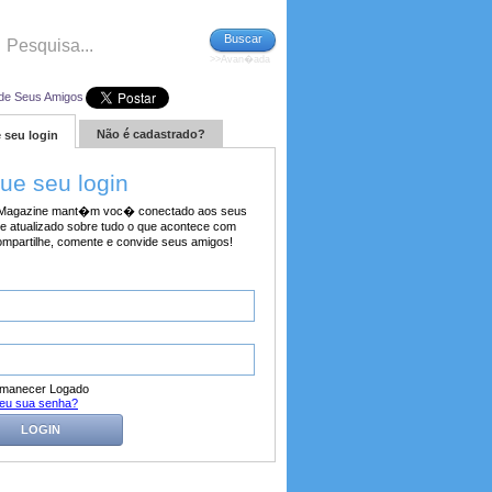
Buscar
>>Avan�ada
de Seus Amigos
Não é cadastrado?
 seu login
tue seu login
agazine mant�m voc� conectado aos seus
e atualizado sobre tudo o que acontece com
ompartilhe, comente e convide seus amigos!
manecer Logado
eu sua senha?
LOGIN