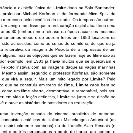
ortância a exibição única de
Limite
dada na Sala Santander,
 professor Michael Korfman e da formanda Alice Spitz da
o mereceria pelos cinéfilos da cidade. Os tempos são outros:
o. Um amigo me disse que a restauração digital atual teria uma
os anos 80 (embora meu release da época acuse os mesmos
pontamentos meus e de outrem feitos em 1983 localizem os
m sido acrescidos, como as cenas do cemitério, de que eu já
tica reiterativa da imagem de Peixoto dê a impressão de um
a alguns, mas as objeções que se fazem hoje ao filme são as
por exemplo, em 1983 já havia muitos que se queixavam e
 Peixoto instava com as imagens daquelas vagas marinhas
. Mesmo assim, segundo o professor Korfman, são somente
al que virá a seguir. Mais um mito legado por
Limite
? Pelo
rico que se construiu em torno do filme,
Limite
cabe bem no
: como um filme aberto, desmontável e remontável, pois seu
eu em vida a feição definitiva,
Limite
se junta e se dispõe no
ê e ouve as histórias de bastidores da realização.
uma invenção ousada do cinema brasileiro de antanho,
onquistas estéticas do italiano Michelangelo Antonioni (as
s espiritualmente sombrios) ou do francês Alain Resnais (o
a entre as três personagens a bordo do barco, um homem e