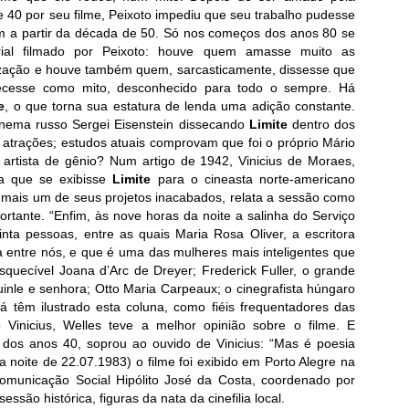
 e 40 por seu filme, Peixoto impediu que seu trabalho pudesse
m a partir da década de 50. Só nos começos dos anos 80 se
al filmado por Peixoto: houve quem amasse muito as
lização e houve também quem, sarcasticamente, dissesse que
necesse como mito, desconhecido para todo o sempre. Há
e
, o que torna sua estatura de lenda uma adição constante.
cinema russo Sergei Eisenstein dissecando
Limite
dentro dos
atrações; estudos atuais comprovam que foi o próprio Mário
 artista de gênio? Num artigo de 1942, Vinicius de Moraes,
a que se exibisse
Limite
para o cineasta norte-americano
l mais um de seus projetos inacabados, relata a sessão como
rtante. “Enfim, às nove horas da noite a salinha do Serviço
nta pessoas, entre as quais Maria Rosa Oliver, a escritora
a entre nós, e que é uma das mulheres mais inteligentes que
squecível Joana d’Arc de Dreyer; Frederick Fuller, o grande
uinle e senhora; Otto Maria Carpeaux; o cinegrafista húngaro
á têm ilustrado esta coluna, como fiéis frequentadores das
Vinicius, Welles teve a melhor opinião sobre o filme. E
o dos anos 40, soprou ao ouvido de Vinicius: “Mas é poesia
a noite de 22.07.1983) o filme foi exibido em Porto Alegre na
omunicação Social Hipólito José da Costa, coordenado por
ssão histórica, figuras da nata da cinefilia local.