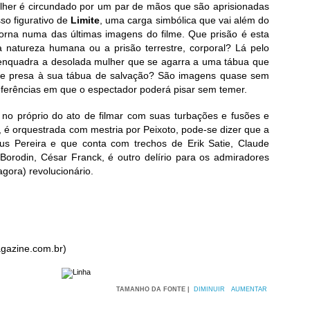
lher é circundado por um par de mãos que são aprisionadas
so figurativo de
Limite
, uma carga simbólica que vai além do
rna numa das últimas imagens do filme. Que prisão é esta
 natureza humana ou a prisão terrestre, corporal? Lá pelo
o enquadra a desolada mulher que se agarra a uma tábua que
nte presa à sua tábua de salvação? São imagens quase sem
eferências em que o espectador poderá pisar sem temer.
da no próprio do ato de filmar com suas turbações e fusões e
é orquestrada com mestria por Peixoto, pode-se dizer que a
tus Pereira e que conta com trechos de Erik Satie, Claude
 Borodin, César Franck, é outro delírio para os admiradores
agora) revolucionário.
gazine.com.br)
TAMANHO DA FONTE |
DIMINUIR
AUMENTAR