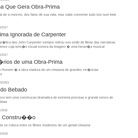
ma Que Gera Obra-Prima
a de si mesmo, dos fatos de sua vida, mas sabe converter tudo isto num belo
8/2017
ima Ignorada de Carpenter
r�fica deo John Carpenter sempre retirou seu estilo de filmar das narrativas
pense cuja tens�o visual-sonora da imagem � uma heran�a musical
4/2017
rios de uma Obra-Prima
 Homem � a obra madura de um cineasta de grandes viv�ncias
as
03/2021
o do Bebado
ovo tem uma construcao dramatica de extrema precisao e grande senso de
deias
1/2018
de Constru��o
e se coloca entre os filmes modestos de um genial cineasta
9/2018