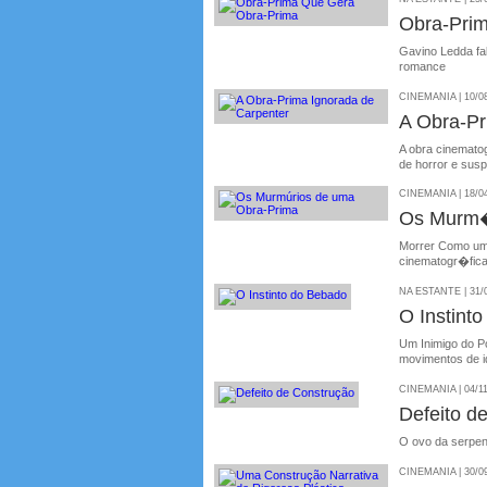
Obra-Pri
Gavino Ledda fal
romance
CINEMANIA | 10/0
A Obra-Pr
A obra cinematog
de horror e sus
CINEMANIA | 18/0
Os Murm�
Morrer Como um
cinematogr�fic
NA ESTANTE | 31/
O Instint
Um Inimigo do P
movimentos de i
CINEMANIA | 04/1
Defeito 
O ovo da serpent
CINEMANIA | 30/0