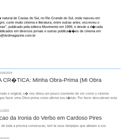
natural de Caxias do Sul, no Rio Grande do Sul, onde nasceu em
re; curte muito cinema e literatura, entre outras artes; escreveu o
emas”, publicado pela editora Movimento em 1999, e desde a d�cada
ublicados em diversos jornais e outras publica��es de cinema em
ron@dvdmagazine.com.br
/04/2019
CR�TICA: Minha Obra-Prima (Mi Obra
ado e original, s� nos deixa um pouco ciumento de ver como o cinema
gue fazer uma Obra-prima como afirma seu t�tulo. Por favor descubram esta
11/2025
cao da Ironia do Verbo em Cardoso Pires
 de toda a precisa construcao, tem la seus lampejos que alteiam a voz
03/2020