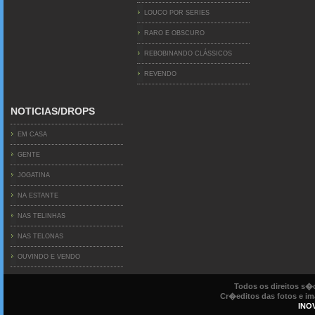
LOUCO POR SERIES
RARO E OBSCURO
REBOBINANDO CLÁSSICOS
REVENDO
NOTICIAS/DROPS
EM CASA
GENTE
JOGATINA
NA ESTANTE
NAS TELINHAS
NAS TELONAS
OUVINDO E VENDO
Todos os direitos s
Cr�editos das fotos e ima
INO