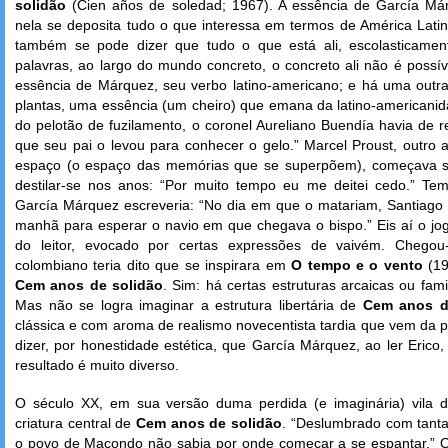
solidão
(Cien años de soledad; 1967). A essência de García Már
nela se deposita tudo o que interessa em termos de América Latina,
também se pode dizer que tudo o que está ali, escolasticamen
palavras, ao largo do mundo concreto, o concreto ali não é possí
essência de Márquez, seu verbo latino-americano; e há uma outr
plantas, uma essência (um cheiro) que emana da latino-americanid
do pelotão de fuzilamento, o coronel Aureliano Buendía havia de 
que seu pai o levou para conhecer o gelo.” Marcel Proust, outro
espaço (o espaço das memórias que se superpõem), começava se
destilar-se nos anos: “Por muito tempo eu me deitei cedo.” T
García Márquez escreveria: “No dia em que o matariam, Santiago
manhã para esperar o navio em que chegava o bispo.” Eis aí o jo
do leitor, evocado por certas expressões de vaivém. Chegou
colombiano teria dito que se inspirara em
O tempo e o vento
(1
Cem anos de solidão
. Sim: há certas estruturas arcaicas ou fami
Mas não se logra imaginar a estrutura libertária de
Cem anos d
clássica e com aroma de realismo novecentista tardia que vem da 
dizer, por honestidade estética, que García Márquez, ao ler Erico,
resultado é muito diverso.
O século XX, em sua versão duma perdida (e imaginária) vila da
criatura central de
Cem anos de solidão
. “Deslumbrado com tanta
o povo de Macondo não sabia por onde começar a se espantar.” 