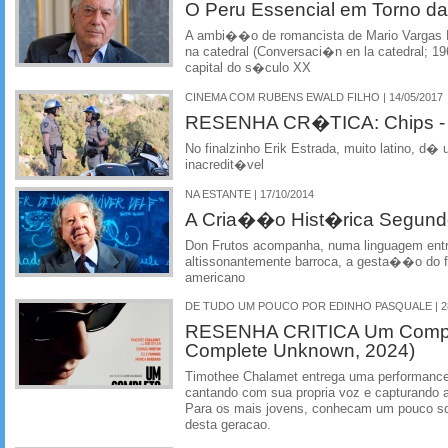
O Peru Essencial em Torno da
A ambi��o de romancista de Mario Vargas L
na catedral (Conversaci�n en la catedral; 1
capital do s�culo XX
CINEMA COM RUBENS EWALD FILHO | 14/05/2017
RESENHA CR�TICA: Chips - O
No finalzinho Erik Estrada, muito latino, d�
inacredit�vel
NA ESTANTE | 17/10/2014
A Cria��o Hist�rica Segund
Don Frutos acompanha, numa linguagem entr
altissonantemente barroca, a gesta��o do fi
americano
DE TUDO UM POUCO POR EDINHO PASQUALE | 28
RESENHA CRITICA Um Comple
Complete Unknown, 2024)
Timothee Chalamet entrega uma performance
cantando com sua propria voz e capturando a
Para os mais jovens, conhecam um pouco so
desta geracao.