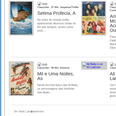
DVD
D
Classicline - 97 Min. Suspense/Thriller
Class
Comé
Setima Profecia, A
Ant
Ao redor do mundo estão
Mc
aparecendo diversos sinais do
Ac
fim dos tempos, assim como
Ou
está ...
Flore
Field
MacL
Olymp
DVD
D
Classicline - 86 Min. Aventura
Class
Mil e Uma Noites,
Al
As
La
Neste incrível épico das Arábias,
Jon 
os personagens das histórias
estre
que j&aac...
aven
gran.
Ver Mais Lan�amentos