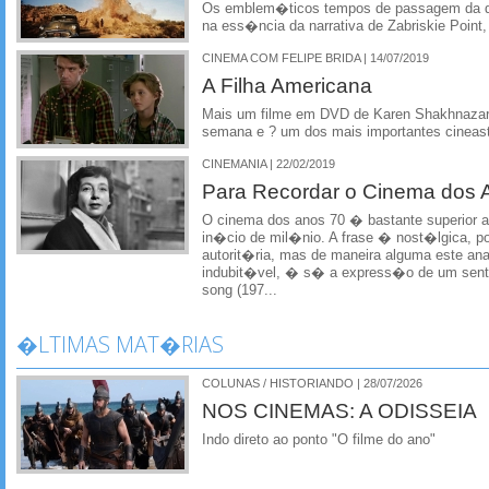
Os emblem�ticos tempos de passagem da d
na ess�ncia da narrativa de Zabriskie Point,
CINEMA COM FELIPE BRIDA | 14/07/2019
A Filha Americana
Mais um filme em DVD de Karen Shakhnazaro
semana e ? um dos mais importantes cineast
CINEMANIA | 22/02/2019
Para Recordar o Cinema dos 
O cinema dos anos 70 � bastante superior a
in�cio de mil�nio. A frase � nost�lgica, p
autorit�ria, mas de maneira alguma este ana
indubit�vel, � s� a express�o de um sent
song (197...
�LTIMAS MAT�RIAS
COLUNAS / HISTORIANDO | 28/07/2026
NOS CINEMAS: A ODISSEIA
Indo direto ao ponto "O filme do ano"