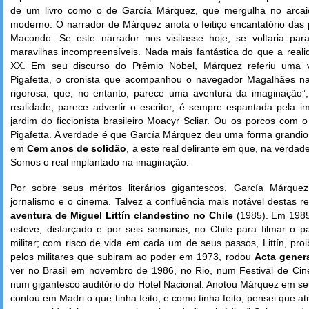
de um livro como o de García Márquez, que mergulha no arcaic
moderno. O narrador de Márquez anota o feitiço encantatório das 
Macondo. Se este narrador nos visitasse hoje, se voltaria para
maravilhas incompreensíveis. Nada mais fantástica do que a real
XX. Em seu discurso do Prêmio Nobel, Márquez referiu uma vel
Pigafetta, o cronista que acompanhou o navegador Magalhães n
rigorosa, que, no entanto, parece uma aventura da imaginação”
realidade, parece advertir o escritor, é sempre espantada pela
jardim do ficcionista brasileiro Moacyr Scliar. Ou os porcos com
Pigafetta. A verdade é que García Márquez deu uma forma grandi
em
Cem anos de solidão
, a este real delirante em que, na verda
Somos o real implantado na imaginação.
Por sobre seus méritos literários gigantescos, García Márqu
jornalismo e o cinema. Talvez a confluência mais notável destas r
aventura de Miguel Littín clandestino no Chile
(1985). Em 1985 
esteve, disfarçado e por seis semanas, no Chile para filmar o 
militar; com risco de vida em cada um de seus passos, Littín, proi
pelos militares que subiram ao poder em 1973, rodou
Acta gener
ver no Brasil em novembro de 1986, no Rio, num Festival de Cin
num gigantesco auditório do Hotel Nacional. Anotou Márquez em seu
contou em Madri o que tinha feito, e como tinha feito, pensei que atr