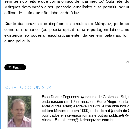
sem ter sido feito e que corria o risco de ficar inédito.” Submetendo
Márquez dava vazão a seu passado jornalístico e se permitiu ser 
o filme de Littín que não tinha vindo à luz.
Diante das cruzes que dispõem os círculos de Márquez, pode-s
como um romance (ou poesia épica), uma reportagem latino-ame
existência só poderia, escolasticamente, dar-se em palavras, l
duma película.
TA
SOBRE O COLUNISTA:
Eron Duarte Fagundes � natural de Caxias do Sul, 
onde nasceu em 1955; mora em Porto Alegre; curte m
entre outras artes; escreveu o livro ?Uma vida nos 
editora Movimento em 1999, e desde a d�cada de 
publicados em diversos jornais e outras publica�
Alegre. E-mail: eron@dvdmagazine.com.br