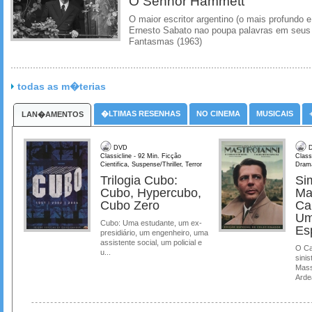
O Senhor Hammett
O maior escritor argentino (o mais profundo e
Ernesto Sabato nao poupa palavras em seus 
Fantasmas (1963)
todas as m�terias
�LTIMAS RESENHAS
NO CINEMA
MUSICAIS
LAN�AMENTOS
DVD
D
Classicline - 92 Min. Ficção
Class
Cientifica, Suspense/Thriller, Terror
Dram
Trilogia Cubo:
Si
Cubo, Hypercubo,
Ma
Cubo Zero
Ca
Um
Cubo: Uma estudante, um ex-
Es
presidiário, um engenheiro, uma
assistente social, um policial e
O Ca
u...
sinis
Mass
Ardea