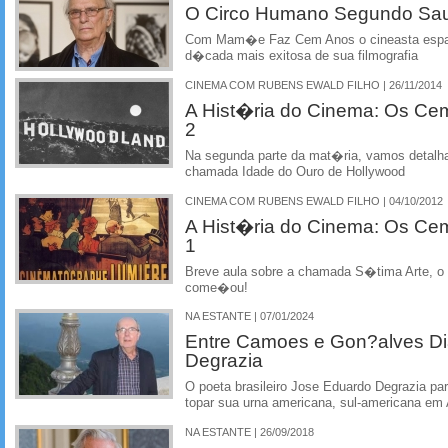
O Circo Humano Segundo Sa
Com Mam�e Faz Cem Anos o cineasta espanh
d�cada mais exitosa de sua filmografia
CINEMA COM RUBENS EWALD FILHO | 26/11/2014
A Hist�ria do Cinema: Os Cem
2
Na segunda parte da mat�ria, vamos detalh
chamada Idade do Ouro de Hollywood
CINEMA COM RUBENS EWALD FILHO | 04/10/2012
A Hist�ria do Cinema: Os Cem
1
Breve aula sobre a chamada S�tima Arte, 
come�ou!
NA ESTANTE | 07/01/2024
Entre Camoes e Gon?alves Di
Degrazia
O poeta brasileiro Jose Eduardo Degrazia par
topar sua urna americana, sul-americana em
NA ESTANTE | 26/09/2018