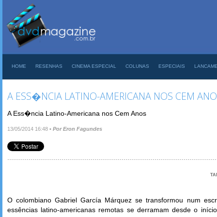
HOME
RESENHAS
CINEMA ESPECIAL
COLUNAS
ESPECIAIS
LANCAM
A ESS�NCIA LATINO-AMERICANA NOS CEM ANO
A Ess�ncia Latino-Americana nos Cem Anos
13/05/2014 16:48
•
Por Eron Fagundes
TA
O colombiano Gabriel García Márquez se transformou num escri
essências latino-americanas remotas se derramam desde o iníci