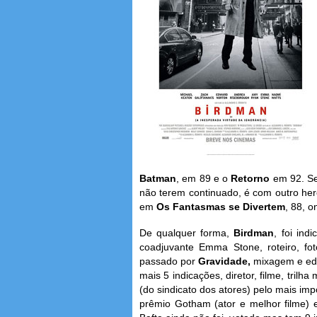
Batman
, em 89 e o
Retorno
em 92. Se
não terem continuado, é com outro her
em
Os Fantasmas se Divertem
, 88, o
De qualquer forma,
Birdman
, foi ind
coadjuvante Emma Stone, roteiro, f
passado por
Gravidade,
mixagem e edi
mais 5 indicações, diretor, filme, tri
(do sindicato dos atores) pelo mais imp
prêmio Gotham (ator e melhor filme) 