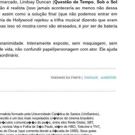
e marcado, Lindsay Duncan (
Questão de Tempo
,
Sob o Sol
não é realista (isso jamais aconteceria ao menos não dessa
l assim como a solução final (que não podemos entrar em
ia de Hollywood rejeitou a trilha musical dizendo que eram
as isso só mostra como são atrasados, é por ser de bateria
nanimidade. Inteiramente exposto, sem maquiagem, sem
 de vida, não confundir papel/personagem com ator. Ele ajuda
aordinário.
TAMANHO DA FONTE |
DIMINUIR
AUMENTAR
rnalista formado pela Universidade Cat�lica de Santos (UniSantos),
ecido e um dos mais respeitados cr�ticos de cinema brasileiro.
ve�culos comunica��o do pa�s, entre eles Rede Globo, SBT,
, revista Veja e Folha de S�o Paulo, al�m de HBO, Telecine e TNT,
as do Oscar (que comenta desde a d�cada de 1980). Seus guias
idos como a melhor refer�ncia em l�ngua portuguesa sobre a