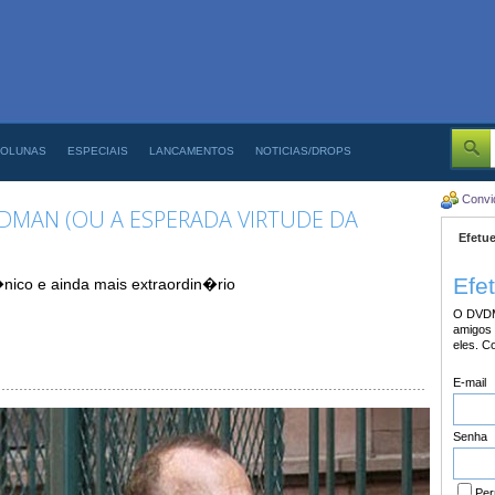
OLUNAS
ESPECIAIS
LANCAMENTOS
NOTICIAS/DROPS
Convi
RDMAN (OU A ESPERADA VIRTUDE DA
Efetue
Efe
�nico e ainda mais extraordin�rio
O DVDM
amigos 
eles. C
E-mail
Senha
Per