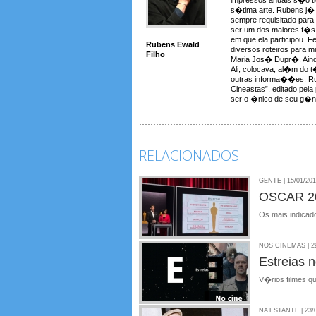
s�tima arte. Rubens j� a
sempre requisitado para
ser um dos maiores f�s 
em que ela participou. F
Rubens Ewald
diversos roteiros para 
Filho
Maria Jos� Dupr�. Aind
Ali, colocava, al�m do t�t
outras informa��es. Rub
Cineastas”, editado pela
ser o �nico de seu g�ne
RELACIONADOS
GENTE | 15/01/20
OSCAR 20
Os mais indicad
NOS CINEMAS | 29
Estreias 
V�rios filmes q
NA ESTANTE | 23/