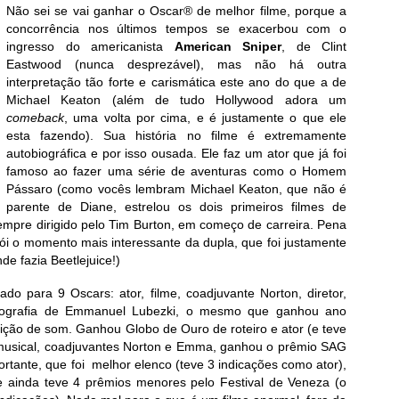
Não sei se vai ganhar o Oscar® de melhor filme, porque a
concorrência nos últimos tempos se exacerbou com o
ingresso do americanista
American Sniper
, de Clint
Eastwood (nunca desprezável), mas não há outra
interpretação tão forte e carismática este ano do que a de
Michael Keaton (além de tudo Hollywood adora um
comeback
, uma volta por cima, e é justamente o que ele
esta fazendo). Sua história no filme é extremamente
autobiográfica e por isso ousada. Ele faz um ator que já foi
famoso ao fazer uma série de aventuras como o Homem
Pássaro (como vocês lembram Michael Keaton, que não é
parente de Diane, estrelou os dois primeiros filmes de
mpre dirigido pelo Tim Burton, em começo de carreira. Pena
ói o momento mais interessante da dupla, que foi justamente
nde fazia Beetlejuice!)
icado para 9 Oscars: ator, filme, coadjuvante Norton, diretor,
otografia de Emmanuel Lubezki, o mesmo que ganhou ano
ção de som. Ganhou Globo de Ouro de roteiro e ator (e teve
lha musical, coadjuvantes Norton e Emma, ganhou o prêmio SAG
ortante, que foi melhor elenco (teve 3 indicações como ator),
e ainda teve 4 prêmios menores pelo Festival de Veneza (o