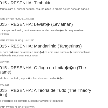
15 - RESENHA: Timbuktu
 forma clara e, apesar de tudo, at� po�tica, o drama de um dono de gado e
NS EWALD FILHO | 11/02/2015
15 - RESENHA: Leviat� (Leviathan)
o e super estimado, basicamente uma discreta den�ncia de que existe
R�ssia
NS EWALD FILHO | 11/02/2015
15 - RESENHA: Mandariinid (Tangerinas)
no, com m�nimo de atores e situa��es com uma trama at� tradicional mas
o deixa de emocionar e nos tocar
/02/2015
15 - RESENHA: O Jogo da Imita��o (The
 Game)
ito bem contada, impec�vel no elenco e na dire��o
/01/2015
15 - RESENHA: A Teoria de Tudo (The Theory
ing)
a trajet�ria do cientista Stephen Hawking � bem feito
NS EWALD FILHO | 29/01/2015