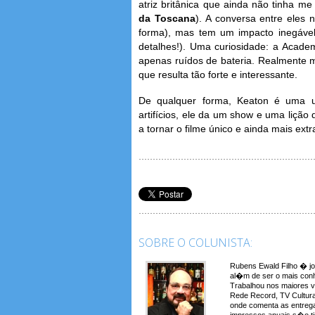
atriz britânica que ainda não tinha m
da Toscana
). A conversa entre eles 
forma), mas tem um impacto inegáve
detalhes!). Uma curiosidade: a Academ
apenas ruídos de bateria. Realmente m
que resulta tão forte e interessante.
De qualquer forma, Keaton é uma u
artifícios, ele da um show e uma lição
a tornar o filme único e ainda mais extr
SOBRE O COLUNISTA:
Rubens Ewald Filho � jo
al�m de ser o mais conh
Trabalhou nos maiores 
Rede Record, TV Cultura
onde comenta as entreg
impressos anuais s�o t