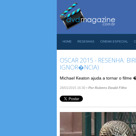
HOME
RESENHAS
CINEMA ESPECIAL
C
OSCAR 2015 - RESENHA: BI
IGNOR�NCIA)
Michael Keaton ajuda a tornar o filme 
28/01/2015 16:30
•
Por Rubens Ewald Filho