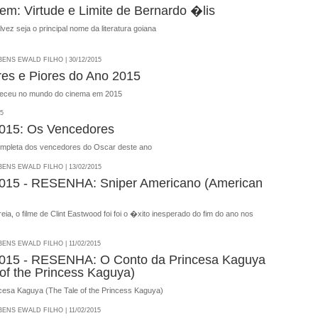
em: Virtude e Limite de Bernardo �lis
lvez seja o principal nome da literatura goiana
NS EWALD FILHO | 30/12/2015
es e Piores do Ano 2015
teceu no mundo do cinema em 2015
15
15: Os Vencedores
 completa dos vencedores do Oscar deste ano
NS EWALD FILHO | 13/02/2015
15 - RESENHA: Sniper Americano (American
a, o filme de Clint Eastwood foi foi o �xito inesperado do fim do ano nos
NS EWALD FILHO | 11/02/2015
15 - RESENHA: O Conto da Princesa Kaguya
 of the Princess Kaguya)
cesa Kaguya (The Tale of the Princess Kaguya)
NS EWALD FILHO | 11/02/2015