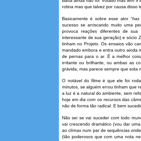
Bafta ainda não foi votado mas tem 9 i
rotina mas que talvez por causa disso
Basicamente é sobre esse ator “
has
sucesso se arriscando muito uma pe
provoca reações diferentes de sua 
interessante de sua geração) e sócio Z
tinham no Projeto. Os ensaios vão ca
mandado embora e entra outro ainda mai
de pernas para o ar. É a melhor coi
irritante ou brilhante, ou ambas as c
grávida, mas parece sempre que esta 
O notável do filme é que ele foi rod
minutos, se alguém errou tinham que rec
a luz é a natural do ambiente, sem ref
hoje em dia com os recursos das câmer
não de forma tão radical. E bem sucedi
Não sei se vai suceder com todo mund
vai crescendo dramático (vou dar uma
ao clímax num par de sequências onde 
(tão poderosos que com uma nota neg