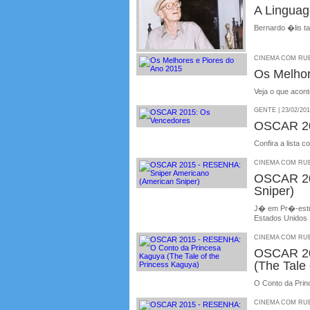
A Linguag
Bernardo �lis ta
CINEMA COM RUBE
Os Melhor
Veja o que acon
GENTE | 23/02/20
OSCAR 20
Confira a lista
CINEMA COM RUBE
OSCAR 20
Sniper)
J� em Pr�-estrei
Estados Unidos
CINEMA COM RUBE
OSCAR 20
(The Tale
O Conto da Prin
CINEMA COM RUBE