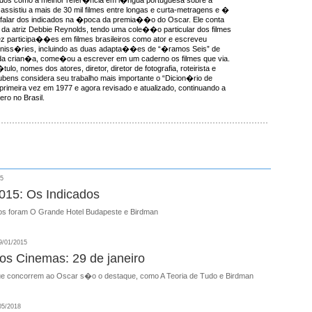
ssistiu a mais de 30 mil filmes entre longas e curta-metragens e �
 falar dos indicados na �poca da premia��o do Oscar. Ele conta
da atriz Debbie Reynolds, tendo uma cole��o particular dos filmes
ez participa��es em filmes brasileiros como ator e escreveu
miniss�ries, incluindo as duas adapta��es de “�ramos Seis” de
a crian�a, come�ou a escrever em um caderno os filmes que via.
ulo, nomes dos atores, diretor, diretor de fotografia, roteirista e
ens considera seu trabalho mais importante o “Dicion�rio de
 primeira vez em 1977 e agora revisado e atualizado, continuando a
ro no Brasil.
15
15: Os Indicados
os foram O Grande Hotel Budapeste e Birdman
/01/2015
nos Cinemas: 29 de janeiro
ue concorrem ao Oscar s�o o destaque, como A Teoria de Tudo e Birdman
05/2018