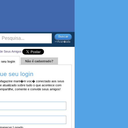
Buscar
>>Avan�ada
de Seus Amigos
Não é cadastrado?
 seu login
tue seu login
agazine mant�m voc� conectado aos seus
e atualizado sobre tudo o que acontece com
ompartilhe, comente e convide seus amigos!
manecer Logado