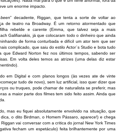
ndicações). Nada mal para o que é um filme anormal, fora da
 teve um enorme impacto.
 been
” decadente, Riggan, que tenta a sorte de voltar ao
ça de teatro na Broadway. É um retorno atormentado que
filha rebelde e carente (Emma, que talvez seja a mais
ach Galifianakis, já que colocaram todo o dinheiro que ainda
minhando de forma conturbada e difícil um ator tem que ser
s complicado, que saiu do estilo Actor´s Studio e bota tudo
sa que Edward Norton fez nos últimos tempos, sabendo ser
oisas. Em volta deles temos as atrizes (uma delas diz estar
mentindo).
ado em Digital e com planos longos (às vezes ate de vinte
omeçar tudo de novo), sem luz artificial, isso quer dizer que
orços ou truques, pode chamar de naturalista se preferir, mas
as a maior parte dos filmes tem sido feito assim. Ainda que
da.
o, mas eu fiquei absolutamente envolvido na situação, que
 dica, o dito Birdman, o Homem Pássaro, aparece!) e chega
Riggan vai conversar com a critica do jornal New York Times
ativa fecham um espetáculo) feita brilhantemente por uma