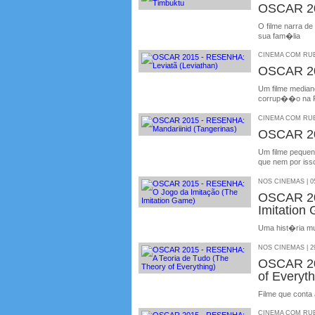
OSCAR 20
O filme narra de
sua fam�lia
CINEMA COM RUBE
OSCAR 20
Um filme median
corrup��o na 
CINEMA COM RUBE
OSCAR 20
Um filme peque
que nem por iss
NOS CINEMAS | 05
OSCAR 20
Imitation
Uma hist�ria mu
NOS CINEMAS | 29
OSCAR 20
of Everyth
Filme que conta 
CINEMA COM RUBE