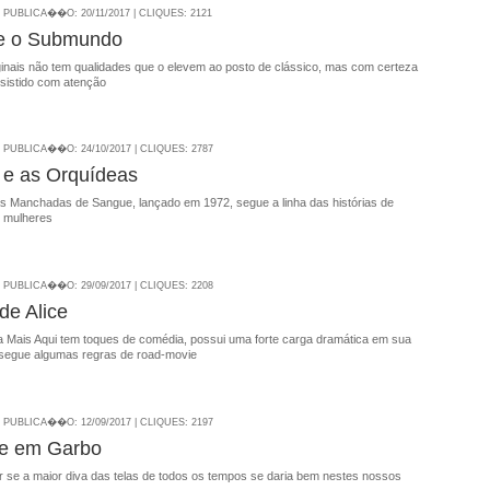
| PUBLICA��O: 20/11/2017 | CLIQUES: 2121
e o Submundo
ginais não tem qualidades que o elevem ao posto de clássico, mas com certeza
sistido com atenção
| PUBLICA��O: 24/10/2017 | CLIQUES: 2787
 e as Orquídeas
s Manchadas de Sangue, lançado em 1972, segue a linha das histórias de
 mulheres
| PUBLICA��O: 29/09/2017 | CLIQUES: 2208
de Alice
a Mais Aqui tem toques de comédia, possui uma forte carga dramática em sua
 segue algumas regras de road-movie
| PUBLICA��O: 12/09/2017 | CLIQUES: 2197
e em Garbo
r se a maior diva das telas de todos os tempos se daria bem nestes nossos