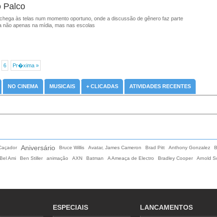
 Palco
 chega às telas num momento oportuno, onde a discussão de gênero faz parte
ia não apenas na mídia, mas nas escolas
6
Pr�xima »
NO CINEMA
MUSICAIS
+ CLICADAS
ATIVIDADES RECENTES
Aniversário
Caçador
Bruce Willis
Avatar, James Cameron
Brad Pitt
Anthony Gonzalez
B
Bel Ami
Ben Stiller
animação
AXN
Batman
A Ameaça de Electro
Bradley Cooper
Arnold 
ESPECIAIS
LANCAMENTOS