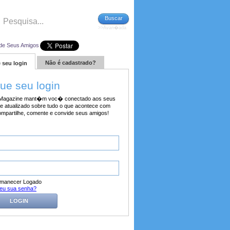
Buscar
>>Avan�ada
de Seus Amigos
Não é cadastrado?
 seu login
tue seu login
agazine mant�m voc� conectado aos seus
e atualizado sobre tudo o que acontece com
ompartilhe, comente e convide seus amigos!
manecer Logado
eu sua senha?
LOGIN