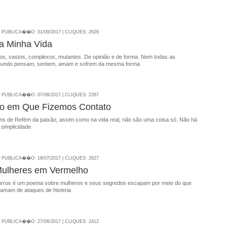
| PUBLICA��O: 01/09/2017 | CLIQUES: 2629
da Minha Vida
, vastos, complexos, mutantes. De opinião e de forma. Nem todas as
mundo pensam, sentem, amam e sofrem da mesma forma
| PUBLICA��O: 07/08/2017 | CLIQUES: 2287
do em Que Fizemos Contato
s de Refém da paixão, assim como na vida real, não são uma coisa só. Não há
 simplicidade
| PUBLICA��O: 18/07/2017 | CLIQUES: 2627
Mulheres em Vermelho
urros é um poema sobre mulheres e seus segredos escapam por meio do que
amam de ataques de histeria
| PUBLICA��O: 27/06/2017 | CLIQUES: 2412