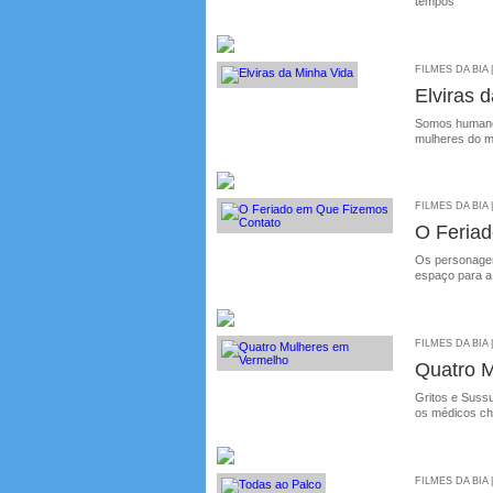
tempos
FILMES DA BIA 
Elviras 
Somos humanos
mulheres do 
FILMES DA BIA 
O Feria
Os personagen
espaço para a
FILMES DA BIA 
Quatro 
Gritos e Suss
os médicos ch
FILMES DA BIA 