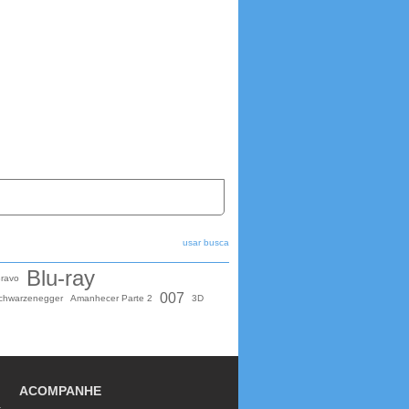
usar busca
Blu-ray
ravo
007
Schwarzenegger
Amanhecer Parte 2
3D
ACOMPANHE