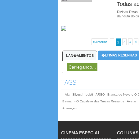
Todas ao
Divinas Divas
da pauta do d
« Anterior
1
3
4
5
2
�LTIMAS RESENHAS
LAN�AMENTOS
Carregando...
TAGS
Alan Silvestri
bebê
ARGO
Branca de Neve e O 
Batman - O Cavaleiro das Trevas Ressurge
Avatar
Animação
CINEMA ESPECIAL
COLUNAS