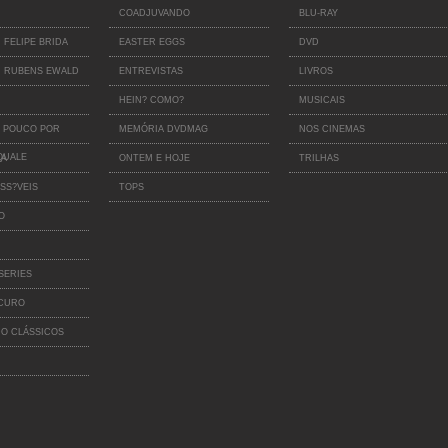
COADJUVANDO
BLU-RAY
 FELIPE BRIDA
EASTER EGGS
DVD
 RUBENS EWALD
ENTREVISTAS
LIVROS
HEIN? COMO?
MUSICAIS
 POUCO POR
MEMÓRIA DVDMAG
NOS CINEMAS
QUALE
IA
ONTEM E HOJE
TRILHAS
SS?VEIS
TOPS
O
SERIES
SCURO
O CLÁSSICOS