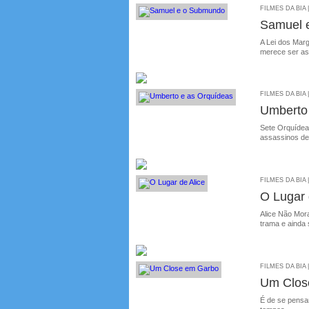
FILMES DA BIA 
Samuel 
A Lei dos Mar
merece ser as
FILMES DA BIA 
Umberto
Sete Orquídea
assassinos de
FILMES DA BIA 
O Lugar 
Alice Não Mor
trama e ainda
FILMES DA BIA 
Um Clos
É de se pensa