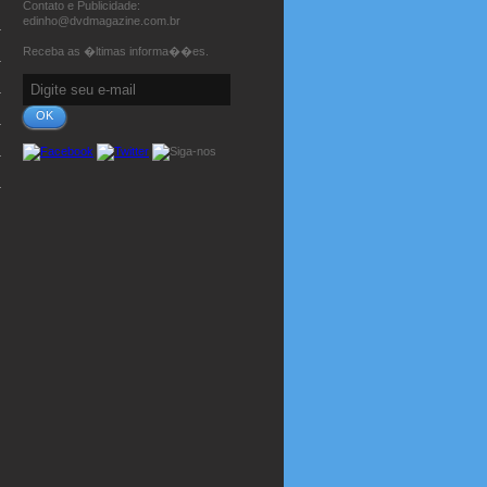
Contato e Publicidade:
edinho@dvdmagazine.com.br
Receba as �ltimas informa��es.
OK