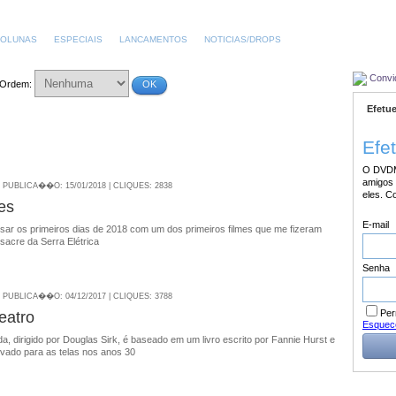
OLUNAS
ESPECIAIS
LANCAMENTOS
NOTICIAS/DROPS
Convi
Ordem:
OK
Efetue
Efe
O DVDM
amigos 
| PUBLICA��O: 15/01/2018 | CLIQUES: 2838
eles. C
es
E-mail
sar os primeiros dias de 2018 com um dos primeiros filmes que me fizeram
sacre da Serra Elétrica
Senha
| PUBLICA��O: 04/12/2017 | CLIQUES: 3788
Per
eatro
Esquec
da, dirigido por Douglas Sirk, é baseado em um livro escrito por Fannie Hurst e
levado para as telas nos anos 30