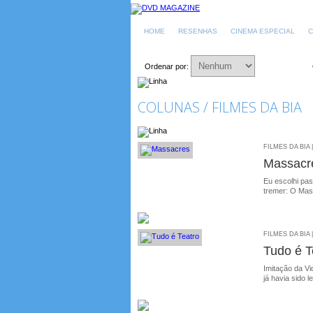
HOME
RESENHAS
CINEMA ESPECIAL
C
Ordenar por:
COLUNAS / FILMES DA BIA
FILMES DA BIA 
Massacr
Eu escolhi pas
tremer: O Mas
FILMES DA BIA 
Tudo é T
Imitação da Vi
já havia sido 